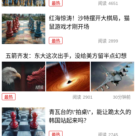
最热
阅读
4651
红海惊涛！沙特摆开大棋局，猫
鼠游戏才刚开场
最热
阅读
2899
五箭齐发：东大这次出手，没给美方留半点幻想
最热
阅读
2901
30分钟前
青瓦台的\"拍桌\"，能让跪太久的
韩国站起来吗？
最热
阅读
2745