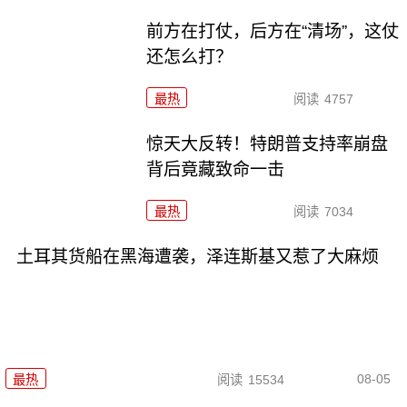
前方在打仗，后方在“清场”，这仗
还怎么打？
最热
阅读
4757
惊天大反转！特朗普支持率崩盘
背后竟藏致命一击
最热
阅读
7034
土耳其货船在黑海遭袭，泽连斯基又惹了大麻烦
08-05
最热
阅读
15534