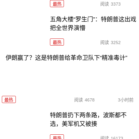
最热
阅读
3373
五角大楼“罗生门”：特朗普这出戏
把全世界演懵
最热
阅读
3252
伊朗赢了？这是特朗普给革命卫队下“精准毒计”
最热
阅读
4678
3小时前
特朗普扔下两条路，波斯都不
选，美军机又被揍
最热
阅读
16173