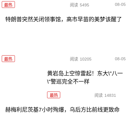
08-05
最热
阅读
5495
特朗普突然关闭领事馆，高市早苗的美梦该醒了
08-05
最热
阅读
10205
黄岩岛上空惊雷起！东大\"八一
\"警巡完全不一样
最热
阅读
14831
赫梅利尼茨基7小时殉爆，乌后方比前线更致命