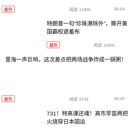
08-04
最热
阅读
11896
特朗普一句“珍珠港除外”，撕开美
国霸权遮羞布
最热
阅读
10901
里海一声巨响，这次差点把两场战争炸成一锅粥！
08-05
最热
阅读
8734
731！特高课还魂！高市早苗两把
火烧穿日本国运