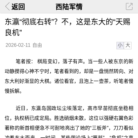
返回
西陆军情
东瀛“彻底右转”？不，这是东大的“天赐
良机”
小
大
2026-02-11
自由
笔者按： 棋局变幻，落子有声。当一些人被东京的新
动静搅得心神不宁时，笔者看到的，却是一盘悄然转向、对
东大利好渐显的大棋。诸位看官，且泡上一壶茶，听笔者慢
慢拆解。
近日，东瀛岛国政坛尘埃落定，高市早苗彻底坐稳相
位，执权柄已成定局。胜选硝烟未散，这位以强硬右翼色彩
著称的新首相便急不可耐地亮出了她的“三板斧”，刀刀看似
冲着东大而来，一时间，某些舆论场上“噩耗”、“危机”之声