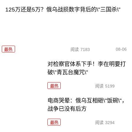
125万还是5万？俄乌战损数字背后的\"三国杀\"
08-06
最热
阅读
7183
对检察官体系下手！李在明要打
破\"青瓦台魔咒\"
最热
阅读
5199
电商哭晕：俄乌互相砸\"饭碗\"，
战争已没有后方
最热
阅读
3294