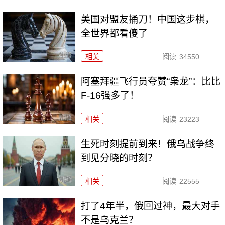
美国对盟友捅刀！中国这步棋，
全世界都看傻了
相关
阅读
34550
阿塞拜疆飞行员夸赞“枭龙”：比比
F-16强多了！
相关
阅读
23223
生死时刻提前到来！俄乌战争终
到见分晓的时刻？
相关
阅读
22555
打了4年半，俄回过神，最大对手
不是乌克兰？