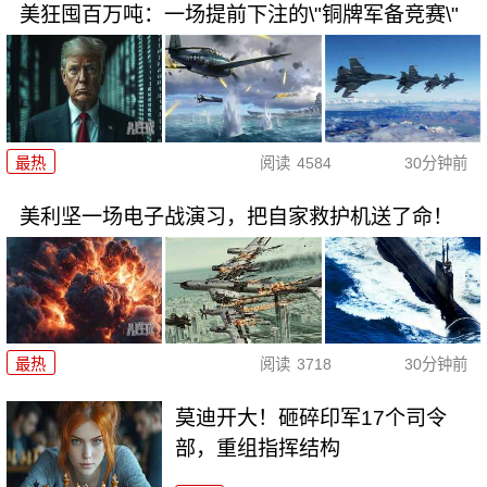
美狂囤百万吨：一场提前下注的\"铜牌军备竞赛\"
最热
阅读
4584
30分钟前
美利坚一场电子战演习，把自家救护机送了命！
最热
阅读
3718
30分钟前
莫迪开大！砸碎印军17个司令
部，重组指挥结构