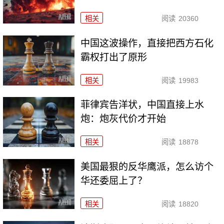
相关
阅读
20360
中国这波操作，直接把西方石化
霸权打出了原形
相关
阅读
19983
菲律宾告洋状，中国直接上水
炮：炮灰代价才开始
相关
阅读
18878
美国最狠的反华鹰派，怎么访个
华还委屈上了？
相关
阅读
18820