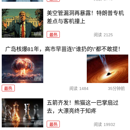
美空管漏洞再暴露！特朗普专机
差点与客机撞上
最热
阅读
2125
广岛核爆81年，高市早苗连\"谁扔的\"都不敢提！
最热
阅读
1484
35分钟前
五箭齐发！熊猫这一巴掌扇过
去，大漂亮终于知疼
最热
阅读
19932