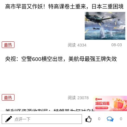
高市早苗又作妖！特高课卷土重来，日本三重困境
08-03
最热
阅读
4334
央视：空警600横空出世，美航母最强王牌失效
08-03
最热
阅读
23078
美利坚资源收割局：特朗普为何对乌稀土\"摊牌\"
0
0
点评一下