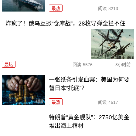
最热
阅读
8213
炸疯了！俄乌互掀“仓库战”，28枚导弹全拦不住
最热
阅读
5576
3小时前
一张纸条引发血案：美国为何要
替日本“托底”？
最热
阅读
4517
特朗普“黄金舰队”：2750亿美金
堆出海上棺材