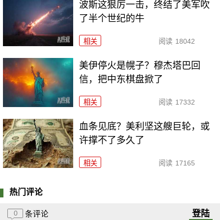
波斯这狠厉一击，终结了美军吹
了半个世纪的牛
相关
阅读
18042
美伊停火是幌子？穆杰塔巴回
信，把中东棋盘掀了
相关
阅读
17332
血条见底？美利坚这艘巨轮，或
许撑不了多久了
相关
阅读
17165
热门评论
登陆
0
条评论