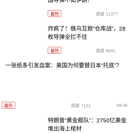
国导弹不如伊朗？
最热
阅读
11377
炸疯了！俄乌互掀“仓库战”，28
枚导弹全拦不住
最热
阅读
8041
一张纸条引发血案：美国为何要替日本“托底”？
08-06
最热
阅读
7131
特朗普“黄金舰队”：2750亿美金
堆出海上棺材