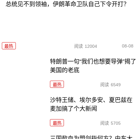
总统见不到领袖，伊朗革命卫队自己下令开打？
08-08
最热
阅读
12004
特朗普一句“我们也想要导弹”揭了
美国的老底
最热
阅读
6549
沙特王储、埃尔多安、夏巴兹在
麦加搞了个大新闻
最热
阅读
5705
三国歃血为盟剑指何方？中东大