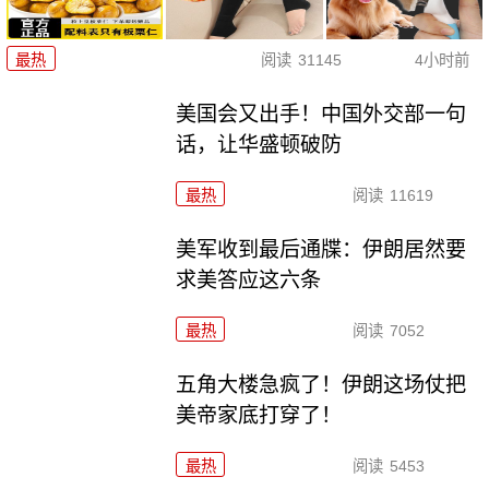
最热
阅读
31145
4小时前
美国会又出手！中国外交部一句
话，让华盛顿破防
最热
阅读
11619
美军收到最后通牒：伊朗居然要
求美答应这六条
最热
阅读
7052
五角大楼急疯了！伊朗这场仗把
美帝家底打穿了！
最热
阅读
5453