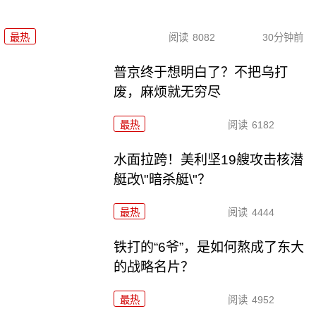
最热
阅读
8082
30分钟前
普京终于想明白了？不把乌打
废，麻烦就无穷尽
最热
阅读
6182
水面拉跨！美利坚19艘攻击核潜
艇改\"暗杀艇\"？
最热
阅读
4444
铁打的“6爷”，是如何熬成了东大
的战略名片？
最热
阅读
4952