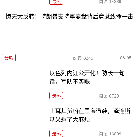
最热
阅读
14369
惊天大反转！特朗普支持率崩盘背后竟藏致命一击
08-05
最热
阅读
8245
以色列内讧公开化！防长一句
话，军队不买账
最热
阅读
6729
土耳其货船在黑海遭袭，泽连斯
基又惹了大麻烦
最热
阅读
16899