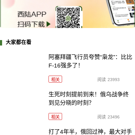
大家都在看
阿塞拜疆飞行员夸赞“枭龙”：比比
F-16强多了！
相关
阅读
23993
生死时刻提前到来！俄乌战争终
到见分晓的时刻？
相关
阅读
23496
打了4年半，俄回过神，最大对手