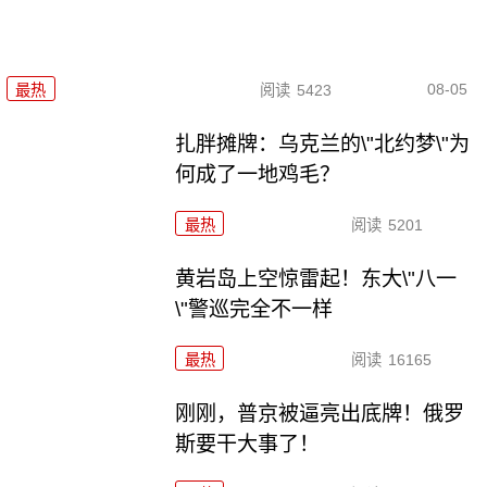
08-05
最热
阅读
5423
扎胖摊牌：乌克兰的\"北约梦\"为
何成了一地鸡毛？
最热
阅读
5201
黄岩岛上空惊雷起！东大\"八一
\"警巡完全不一样
最热
阅读
16165
刚刚，普京被逼亮出底牌！俄罗
斯要干大事了！