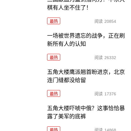
棋有人坐不住了！
最热
阅读
20854
一场被世界遗忘的战争，正在刷
新所有人的认知
最热
阅读
26332
五角大楼鹰派翘首盼进京，北京
连门缝都没给留
最热
阅读
17376
五角大楼吓唬中俄？这事恰恰暴
露了美军的底裤
最热
阅读
14868