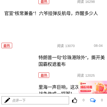
最热
阅读
16298
官宣“核常兼备”！六爷挂弹反航母，炸醒多少人
08-04
最热
阅读
13070
特朗普一句“珍珠港除外”，撕开美
国霸权遮羞布
最热
阅读
12025
里海一声巨响，这次差点把两场
战争炸成一锅粥！
0
0
点评一下
最热
阅读
9930