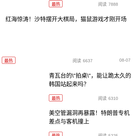
最热
阅读
7888
红海惊涛！沙特摆开大棋局，猫鼠游戏才刚开场
08-07
最热
阅读
6637
青瓦台的\"拍桌\"，能让跪太久的
韩国站起来吗？
最热
阅读
6310
美空管漏洞再暴露！特朗普专机
差点与客机撞上
最热
阅读
5225