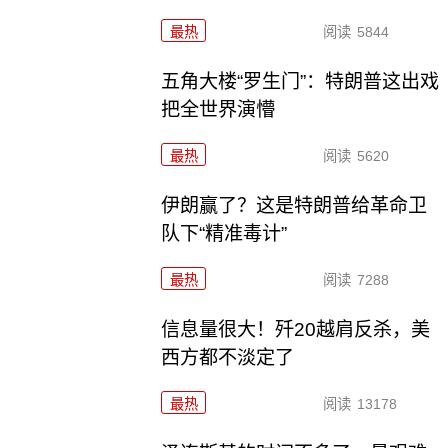
最热
阅读
5844
五角大楼“罗生门”：特朗普这出戏
把全世界演懵
最热
阅读
5620
伊朗赢了？这是特朗普给革命卫
队下“精准毒计”
最热
阅读
7288
信息量很大！歼20越肩反杀，美
西方都不淡定了
最热
阅读
13178