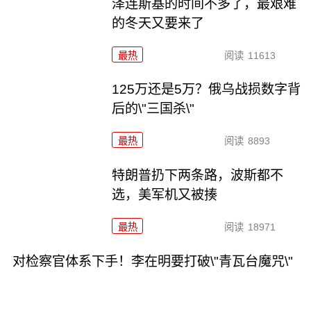
泽连斯基的时间不多了，最艰难
的冬天又要来了
最热
阅读
11613
125万还是5万？俄乌战损数字背
后的\"三国杀\"
最热
阅读
8893
特朗普扔下两条路，波斯都不
选，美军机又被揍
最热
阅读
18971
对检察官体系下手！李在明要打破\"青瓦台魔咒\"