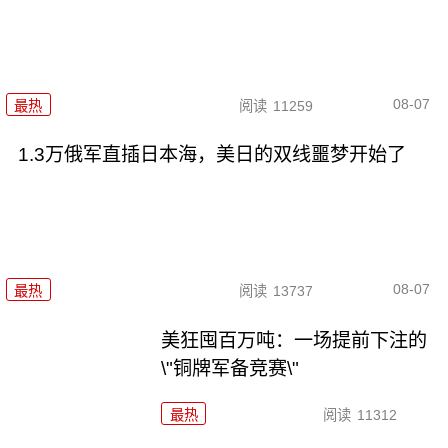
08-07
最热
阅读
11259
1.3万俄军直插日本海，美日的双线噩梦开始了
08-07
最热
阅读
13737
美狂囤百万吨：一场提前下注的
\"铜牌军备竞赛\"
最热
阅读
11312