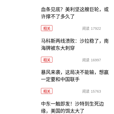
血条见底？美利坚这艘巨轮，或
许撑不了多久了
相关
阅读
17922
马科斯两线溃败：沙拉稳了，南
海牌被东大刺穿
相关
阅读
16997
暴风来袭，这局决不能输，想赢
一定要和中国联手
相关
阅读
15763
中东一触即发！沙特到生死边
缘，美国的饵太大了