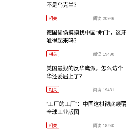
不是乌克兰？
相关
阅读
20946
德国偷偷摸摸找中国“命门”，这牙
呲得起来吗？
相关
阅读
19498
美国最狠的反华鹰派，怎么访个
华还委屈上了？
相关
阅读
19431
“工厂的工厂”：中国这棋彻底颠覆
全球工业版图
相关
阅读
18240