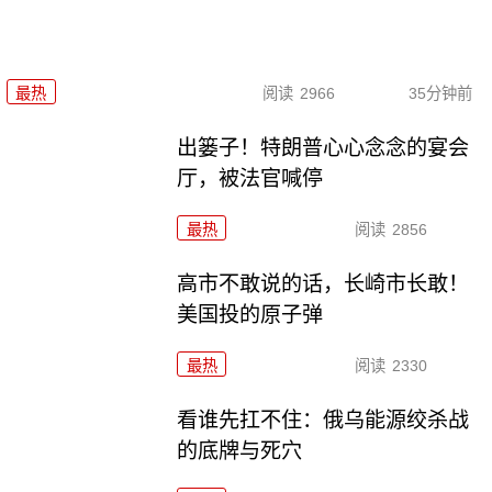
最热
阅读
2966
35分钟前
出篓子！特朗普心心念念的宴会
厅，被法官喊停
最热
阅读
2856
高市不敢说的话，长崎市长敢！
美国投的原子弹
最热
阅读
2330
看谁先扛不住：俄乌能源绞杀战
的底牌与死穴