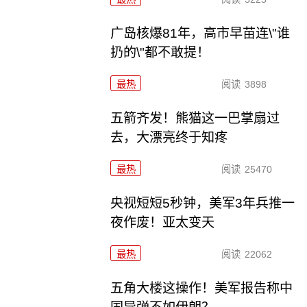
广岛核爆81年，高市早苗连\"谁
扔的\"都不敢提！
最热
阅读
3898
五箭齐发！熊猫这一巴掌扇过
去，大漂亮终于知疼
最热
阅读
25470
央视短短5秒钟，美军3年兵推一
夜作废！亚太变天
最热
阅读
22062
五角大楼这操作！美军报告称中