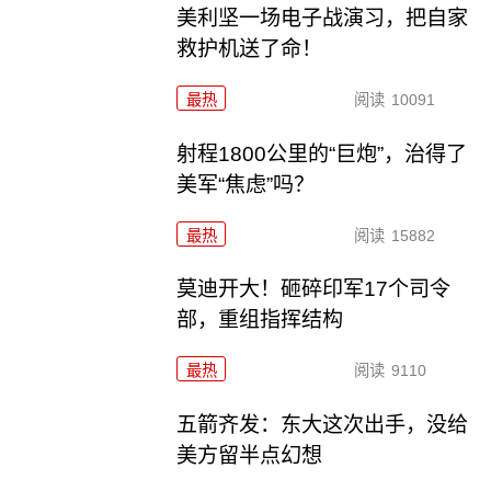
美利坚一场电子战演习，把自家
救护机送了命！
最热
阅读
10091
射程1800公里的“巨炮”，治得了
美军“焦虑”吗？
最热
阅读
15882
莫迪开大！砸碎印军17个司令
部，重组指挥结构
最热
阅读
9110
五箭齐发：东大这次出手，没给
美方留半点幻想