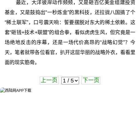
最近，大洋彼岸动作频频，又是砸百亿美金组建投资
基金，又是鼓捣出“一秒炼金”的黑科技，还拉拢八国搞了个
“稀土联军”，口号震天响：誓要摆脱对东大的稀土依赖。这
套“砸钱+技术+联盟”的组合拳，看似虎虎生风，但究竟是一
场绝地反击的序幕，还是一场代价高昂的“战略幻觉”？今
天，笔者就带各位看官，扒开这层华丽的战略外衣，看看里
面的现实筋骨。
上一页
下一页