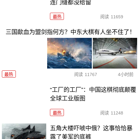
连门缝都没给留
最热
阅读
11659
三国歃血为盟剑指何方？中东大棋有人坐不住了！
最热
阅读
11767
4小时前
“工厂的工厂”：中国这棋彻底颠覆
全球工业版图
最热
阅读
11248
五角大楼吓唬中俄？这事恰恰暴
露了美军的底裤