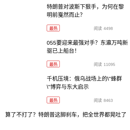
特朗普对波斯下狠手，为何在黎
明前戛然而止？
最热
阅读
4498
055要迎来最强对手？东瀛万吨新
驱已上船台！
最热
阅读
11095
千机压境：俄乌战场上的\"蜂群
\"博弈与东大启示
最热
阅读
8463
算了不打了？特朗普这脚刹车，把全世界都晃吐了