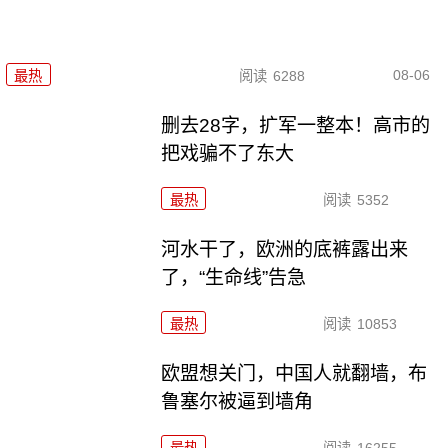
08-06
最热
阅读
6288
删去28字，扩军一整本！高市的
把戏骗不了东大
最热
阅读
5352
河水干了，欧洲的底裤露出来
了，“生命线”告急
最热
阅读
10853
欧盟想关门，中国人就翻墙，布
鲁塞尔被逼到墙角
最热
阅读
16255