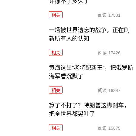
许撑不了多久了
相关
阅读
17501
一场被世界遗忘的战争，正在刷
新所有人的认知
相关
阅读
17426
黄海这出“老将配新王”，把俄罗斯
海军看沉默了
相关
阅读
16347
算了不打了？特朗普这脚刹车，
把全世界都晃吐了
相关
阅读
15675