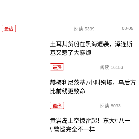
08-05
最热
阅读
5339
土耳其货船在黑海遭袭，泽连斯
基又惹了大麻烦
最热
阅读
16153
赫梅利尼茨基7小时殉爆，乌后方
比前线更致命
最热
阅读
8033
黄岩岛上空惊雷起！东大\"八一
\"警巡完全不一样