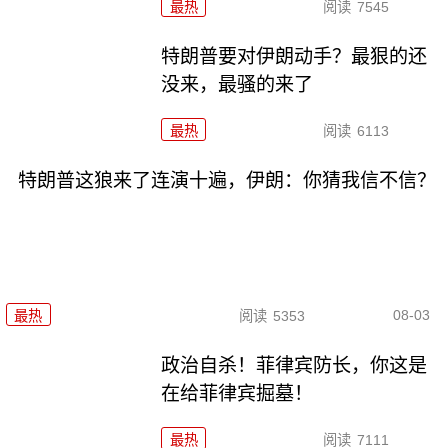
最热
阅读
7545
特朗普要对伊朗动手？最狠的还
没来，最骚的来了
最热
阅读
6113
特朗普这狼来了连演十遍，伊朗：你猜我信不信？
08-03
最热
阅读
5353
政治自杀！菲律宾防长，你这是
在给菲律宾掘墓！
最热
阅读
7111