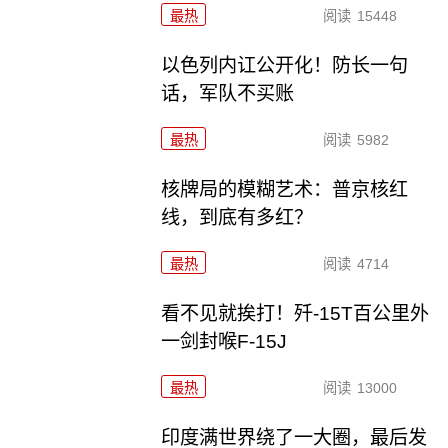
最热
阅读
15448
以色列内讧公开化！防长一句
话，军队不买账
最热
阅读
5982
核牌局的模糊艺术：普京核红
线，到底有多红？
最热
阅读
4714
看不见就挨打！歼-15T百公里外
一剑封喉F-15J
最热
阅读
13000
印度满世界绕了一大圈，最后发