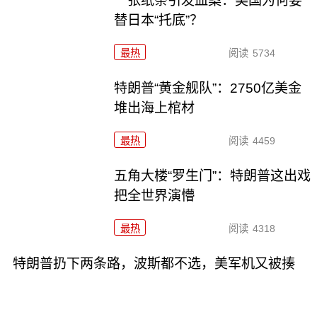
一张纸条引发血案：美国为何要
替日本“托底”？
最热
阅读
5734
特朗普“黄金舰队”：2750亿美金
堆出海上棺材
最热
阅读
4459
五角大楼“罗生门”：特朗普这出戏
把全世界演懵
最热
阅读
4318
特朗普扔下两条路，波斯都不选，美军机又被揍