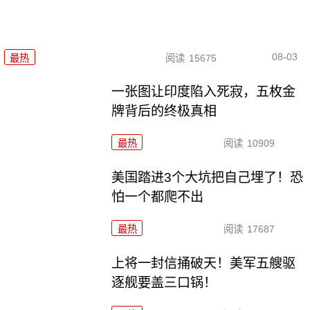
08-03
最热
阅读
15675
一张图让印度陷入死寂，五枚金
牌背后的终极真相
最热
阅读
10909
美国踏进3个大坑把自己埋了！恐
怕一个都爬不出
最热
阅读
17687
上将一封信捅破天！美军五艘驱
逐舰要盖三口锅！