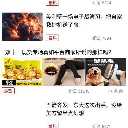
最热
阅读
9214
美利坚一场电子战演习，把自家
救护机送了命！
最热
阅读
7894
双十一现货专场真如平台商家所说的那样吗？
最热
阅读
31145
4小时前
五箭齐发：东大这次出手，没给
美方留半点幻想
最热
阅读
5871