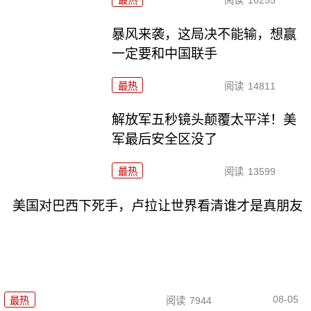
暴风来袭，这局决不能输，想赢
一定要和中国联手
最热
阅读
14811
解放军五秒镜头颠覆太平洋！美
军最后安全区没了
最热
阅读
13599
美国对巴西下死手，卢拉让世界看清谁才是真朋友
08-05
最热
阅读
7944