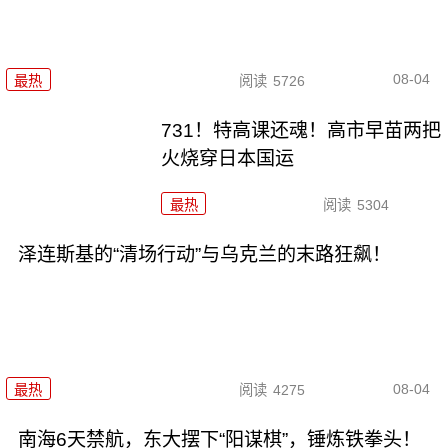
08-04
最热
阅读
5726
731！特高课还魂！高市早苗两把
火烧穿日本国运
最热
阅读
5304
泽连斯基的“清场行动”与乌克兰的末路狂飙！
08-04
最热
阅读
4275
南海6天禁航，东大摆下“阳谋棋”，锤炼铁拳头！