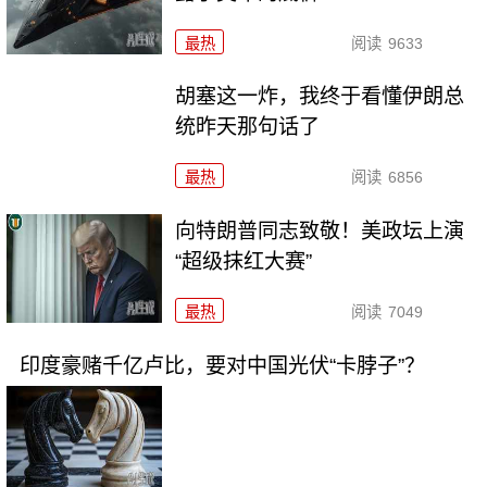
最热
阅读
9633
胡塞这一炸，我终于看懂伊朗总
统昨天那句话了
最热
阅读
6856
向特朗普同志致敬！美政坛上演
“超级抹红大赛”
最热
阅读
7049
印度豪赌千亿卢比，要对中国光伏“卡脖子”？