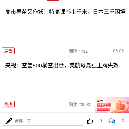
高市早苗又作妖！特高课卷土重来，日本三重困境
08-03
最热
阅读
4721
央视：空警600横空出世，美航母最强王牌失效
08-03
最热
阅读
23903
东瀛彻底撕掉和平面具，公然发
0
0
点评一下
射进攻性武器！