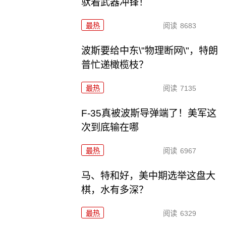
驮着武器冲锋！
最热
阅读
8683
波斯要给中东\"物理断网\"，特朗
普忙递橄榄枝？
最热
阅读
7135
F-35真被波斯导弹端了！美军这
次到底输在哪
最热
阅读
6967
马、特和好，美中期选举这盘大
棋，水有多深？
最热
阅读
6329