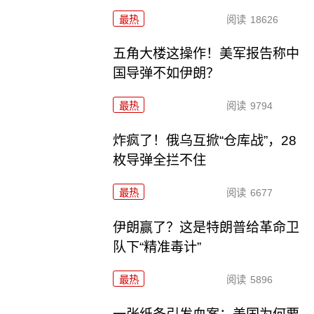
最热
阅读
18626
五角大楼这操作！美军报告称中
国导弹不如伊朗？
最热
阅读
9794
炸疯了！俄乌互掀“仓库战”，28
枚导弹全拦不住
最热
阅读
6677
伊朗赢了？这是特朗普给革命卫
队下“精准毒计”
最热
阅读
5896