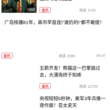
最热
阅读
3729
广岛核爆81年，高市早苗连\"谁扔的\"都不敢提！
08-07
最热
阅读
2588
五箭齐发！熊猫这一巴掌扇过
去，大漂亮终于知疼
最热
阅读
22709
央视短短5秒钟，美军3年兵推一
夜作废！亚太变天