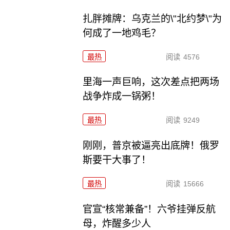
扎胖摊牌：乌克兰的\"北约梦\"为
何成了一地鸡毛？
最热
阅读
4576
里海一声巨响，这次差点把两场
战争炸成一锅粥！
最热
阅读
9249
刚刚，普京被逼亮出底牌！俄罗
斯要干大事了！
最热
阅读
15666
官宣“核常兼备”！六爷挂弹反航
母，炸醒多少人