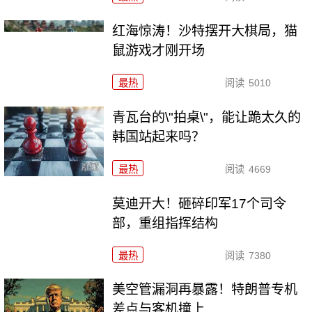
红海惊涛！沙特摆开大棋局，猫
鼠游戏才刚开场
最热
阅读
5010
青瓦台的\"拍桌\"，能让跪太久的
韩国站起来吗？
最热
阅读
4669
莫迪开大！砸碎印军17个司令
部，重组指挥结构
最热
阅读
7380
美空管漏洞再暴露！特朗普专机
差点与客机撞上