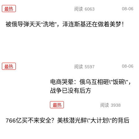
08-06
最热
阅读
6063
被俄导弹天天“洗地”，泽连斯基还在做着美梦！
08-06
最热
阅读
5597
电商哭晕：俄乌互相砸\"饭碗\"，
战争已没有后方
最热
阅读
3938
766亿买不来安全？美核潜光鲜\"大计划\"的背后