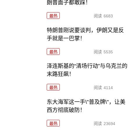
朗普面子都敢踩！
最热
阅读
6683
特朗普刚说要谈判，伊朗又是反
手就是一巴掌！
最热
阅读
5535
泽连斯基的“清场行动”与乌克兰的
末路狂飙！
最热
阅读
4114
东大海军这一手\"普及牌\"，让美
西方彻底破防！
最热
阅读
23694