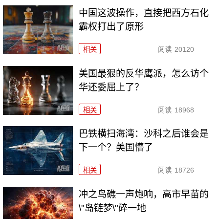
中国这波操作，直接把西方石化
霸权打出了原形
相关
阅读
20120
美国最狠的反华鹰派，怎么访个
华还委屈上了？
相关
阅读
18968
巴铁横扫海湾：沙科之后谁会是
下一个？美国懵了
相关
阅读
18726
冲之鸟礁一声炮响，高市早苗的
\"岛链梦\"碎一地