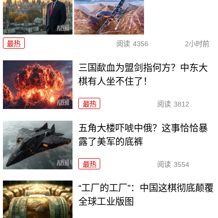
最热
阅读
4356
2小时前
三国歃血为盟剑指何方？中东大
棋有人坐不住了！
最热
阅读
3812
五角大楼吓唬中俄？这事恰恰暴
露了美军的底裤
最热
阅读
3554
“工厂的工厂”：中国这棋彻底颠覆
全球工业版图