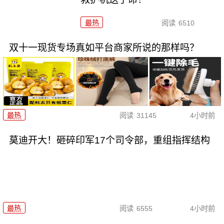
最热
阅读
6510
双十一现货专场真如平台商家所说的那样吗？
最热
阅读
31145
4小时前
莫迪开大！砸碎印军17个司令部，重组指挥结构
最热
阅读
6555
4小时前