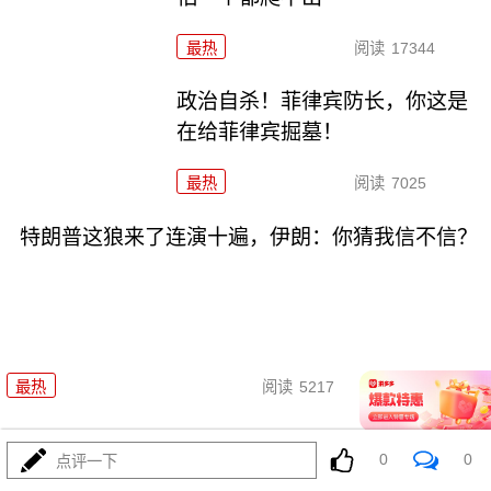
最热
阅读
17344
政治自杀！菲律宾防长，你这是
在给菲律宾掘墓！
最热
阅读
7025
特朗普这狼来了连演十遍，伊朗：你猜我信不信？
08-03
最热
阅读
5217
高市早苗又作妖！特高课卷土重来，日本三重困境
0
0
点评一下