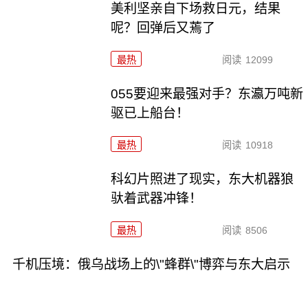
美利坚亲自下场救日元，结果
呢？回弹后又蔫了
最热
阅读
12099
055要迎来最强对手？东瀛万吨新
驱已上船台！
最热
阅读
10918
科幻片照进了现实，东大机器狼
驮着武器冲锋！
最热
阅读
8506
千机压境：俄乌战场上的\"蜂群\"博弈与东大启示