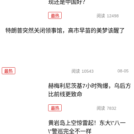
现还是中国好？
最热
阅读
12498
特朗普突然关闭领事馆，高市早苗的美梦该醒了
08-05
最热
阅读
10543
赫梅利尼茨基7小时殉爆，乌后方
比前线更致命
最热
阅读
7832
黄岩岛上空惊雷起！东大\"八一
\"警巡完全不一样