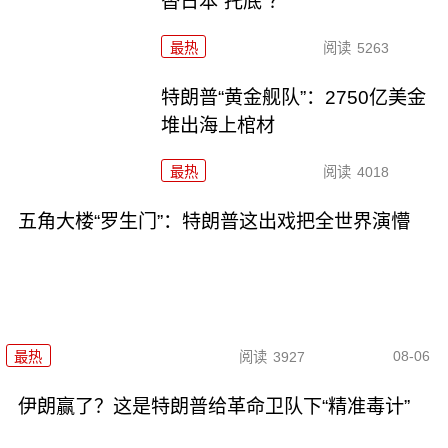
替日本“托底”？
最热
阅读
5263
特朗普“黄金舰队”：2750亿美金
堆出海上棺材
最热
阅读
4018
五角大楼“罗生门”：特朗普这出戏把全世界演懵
08-06
最热
阅读
3927
伊朗赢了？这是特朗普给革命卫队下“精准毒计”