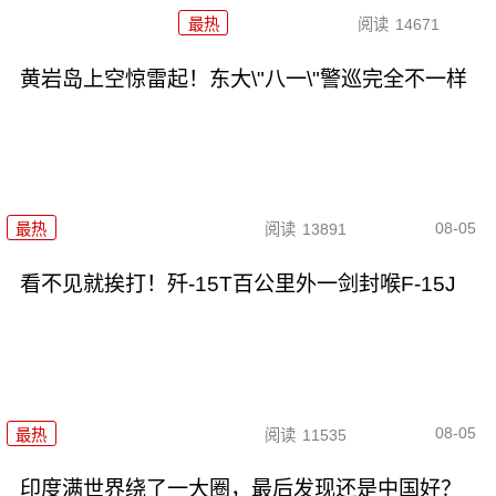
最热
阅读
14671
黄岩岛上空惊雷起！东大\"八一\"警巡完全不一样
08-05
最热
阅读
13891
看不见就挨打！歼-15T百公里外一剑封喉F-15J
08-05
最热
阅读
11535
印度满世界绕了一大圈，最后发现还是中国好？