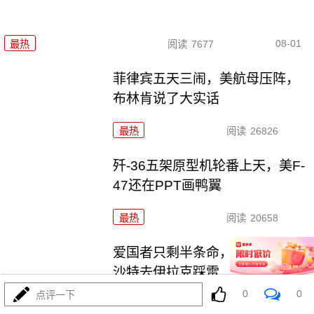
08-01
最热
阅读
7677
菲律宾五天三闹，美航母压阵，
布林肯说了大实话
最热
阅读
26826
歼-36五架原型机轮番上天，美F-
47还在PPT画鸭翼
最热
阅读
20658
爱国者只剩半条命，美军却拉着
沙特去伊拉克踩雷
0
0
点评一下
最热
阅读
11833