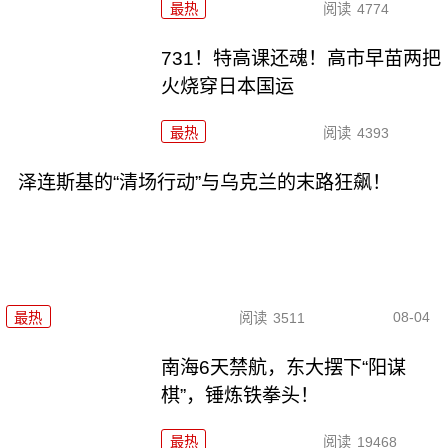
最热
阅读
4774
731！特高课还魂！高市早苗两把
火烧穿日本国运
最热
阅读
4393
泽连斯基的“清场行动”与乌克兰的末路狂飙！
08-04
最热
阅读
3511
南海6天禁航，东大摆下“阳谋
棋”，锤炼铁拳头！
最热
阅读
19468