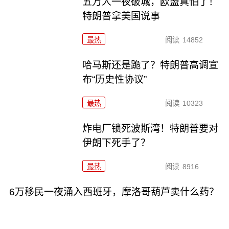
五万人一夜破城，欧盟真怕了！
特朗普拿美国说事
最热
阅读
14852
哈马斯还是跪了？特朗普高调宣
布“历史性协议”
最热
阅读
10323
炸电厂锁死波斯湾！特朗普要对
伊朗下死手了？
最热
阅读
8916
6万移民一夜涌入西班牙，摩洛哥葫芦卖什么药？