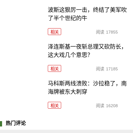
波斯这狠厉一击，终结了美军吹
了半个世纪的牛
相关
阅读
17855
泽连斯基一夜斩总理又砍防长，
这大戏几个意思？
相关
阅读
17185
马科斯两线溃败：沙拉稳了，南
海牌被东大刺穿
相关
阅读
16208
热门评论