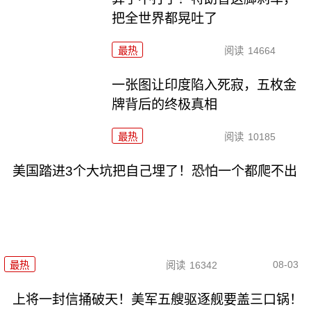
把全世界都晃吐了
最热
阅读
14664
一张图让印度陷入死寂，五枚金
牌背后的终极真相
最热
阅读
10185
美国踏进3个大坑把自己埋了！恐怕一个都爬不出
08-03
最热
阅读
16342
上将一封信捅破天！美军五艘驱逐舰要盖三口锅！