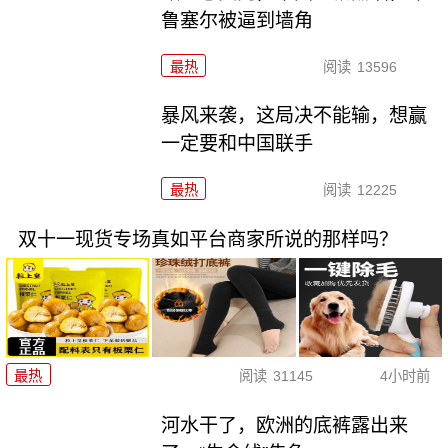
鲁塞尔被逼到墙角
最热
阅读
13596
暴风来袭，这局决不能输，想赢
一定要和中国联手
最热
阅读
12225
双十一现货专场真如平台商家所说的那样吗？
最热
阅读
31145
4小时前
河水干了，欧洲的底裤露出来