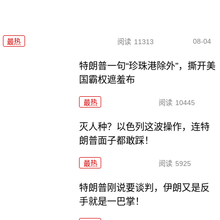
08-04
最热
阅读
11313
特朗普一句“珍珠港除外”，撕开美
国霸权遮羞布
最热
阅读
10445
灭人种？以色列这波操作，连特
朗普面子都敢踩！
最热
阅读
5925
特朗普刚说要谈判，伊朗又是反
手就是一巴掌！