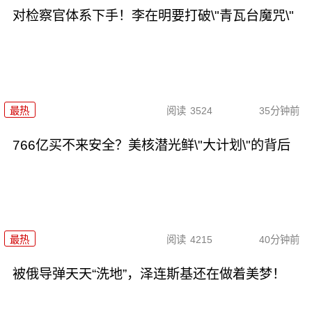
对检察官体系下手！李在明要打破\"青瓦台魔咒\"
最热
阅读
3524
35分钟前
766亿买不来安全？美核潜光鲜\"大计划\"的背后
最热
阅读
4215
40分钟前
被俄导弹天天“洗地”，泽连斯基还在做着美梦！