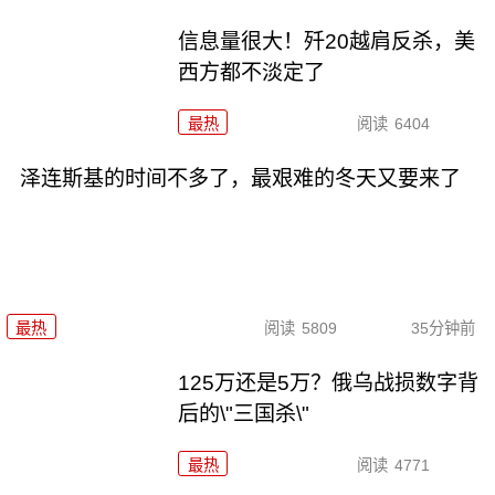
信息量很大！歼20越肩反杀，美
西方都不淡定了
最热
阅读
6404
泽连斯基的时间不多了，最艰难的冬天又要来了
最热
阅读
5809
35分钟前
125万还是5万？俄乌战损数字背
后的\"三国杀\"
最热
阅读
4771