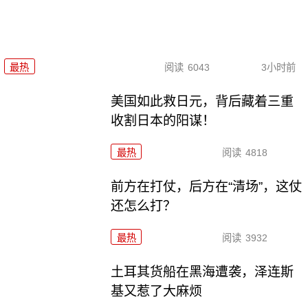
最热
阅读
6043
3小时前
美国如此救日元，背后藏着三重
收割日本的阳谋！
最热
阅读
4818
前方在打仗，后方在“清场”，这仗
还怎么打？
最热
阅读
3932
土耳其货船在黑海遭袭，泽连斯
基又惹了大麻烦