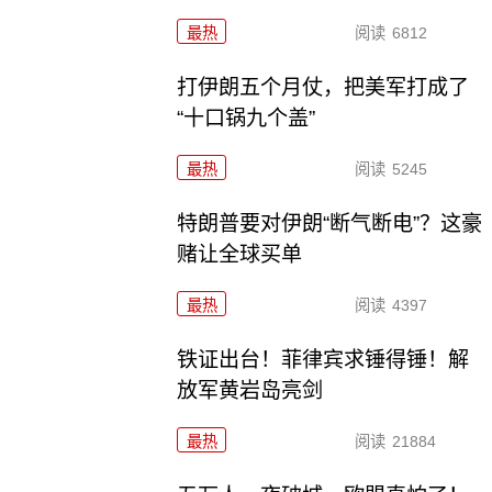
最热
阅读
6812
打伊朗五个月仗，把美军打成了
“十口锅九个盖”
最热
阅读
5245
特朗普要对伊朗“断气断电”？这豪
赌让全球买单
最热
阅读
4397
铁证出台！菲律宾求锤得锤！解
放军黄岩岛亮剑
最热
阅读
21884