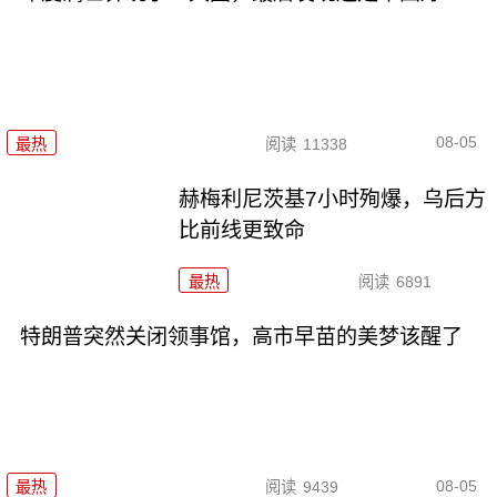
08-05
最热
阅读
11338
赫梅利尼茨基7小时殉爆，乌后方
比前线更致命
最热
阅读
6891
特朗普突然关闭领事馆，高市早苗的美梦该醒了
08-05
最热
阅读
9439