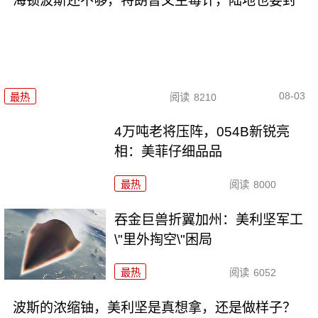
海锁波斯还不够，特朗普又生毒计，陆地也要封
08-03
最热
阅读
8210
4万吨老将压阵，054B新锐亮
相：美菲仔细品品
最热
阅读
8000
吞金巨兽折翼加州：美利坚军工
\"里外掏空\"困局
最热
阅读
6052
波斯的浓缩铀，美利坚是真想拿，还是做样子？