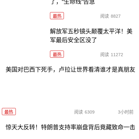
了，“生命线”告急
最热
阅读
8827
解放军五秒镜头颠覆太平洋！美
军最后安全区没了
最热
阅读
11272
美国对巴西下死手，卢拉让世界看清谁才是真朋友
最热
阅读
6309
3小时前
惊天大反转！特朗普支持率崩盘背后竟藏致命一击