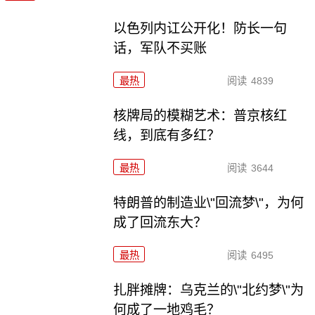
以色列内讧公开化！防长一句
话，军队不买账
最热
阅读
4839
核牌局的模糊艺术：普京核红
线，到底有多红？
最热
阅读
3644
特朗普的制造业\"回流梦\"，为何
成了回流东大？
最热
阅读
6495
扎胖摊牌：乌克兰的\"北约梦\"为
何成了一地鸡毛？