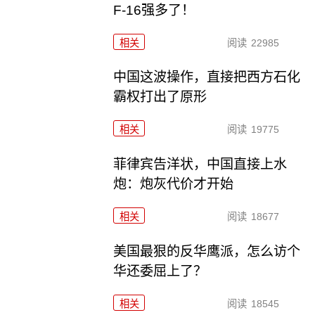
F-16强多了！
相关
阅读
22985
中国这波操作，直接把西方石化
霸权打出了原形
相关
阅读
19775
菲律宾告洋状，中国直接上水
炮：炮灰代价才开始
相关
阅读
18677
美国最狠的反华鹰派，怎么访个
华还委屈上了？
相关
阅读
18545