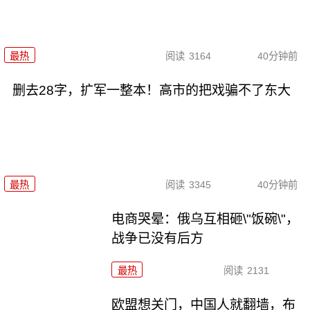
最热
阅读
3164
40分钟前
删去28字，扩军一整本！高市的把戏骗不了东大
最热
阅读
3345
40分钟前
电商哭晕：俄乌互相砸\"饭碗\"，
战争已没有后方
最热
阅读
2131
欧盟想关门，中国人就翻墙，布