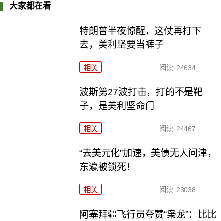
大家都在看
特朗普半夜惊醒，这仗再打下
去，美利坚要当裤子
相关
阅读
24634
波斯第27波打击，打的不是靶
子，是美利坚命门
相关
阅读
24467
“去美元化”加速，美债无人问津，
东瀛被锁死！
相关
阅读
23038
阿塞拜疆飞行员夸赞“枭龙”：比比