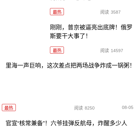
最热
阅读
3587
刚刚，普京被逼亮出底牌！俄罗
斯要干大事了！
最热
阅读
14597
里海一声巨响，这次差点把两场战争炸成一锅粥！
08-05
最热
阅读
8250
官宣“核常兼备”！六爷挂弹反航母，炸醒多少人