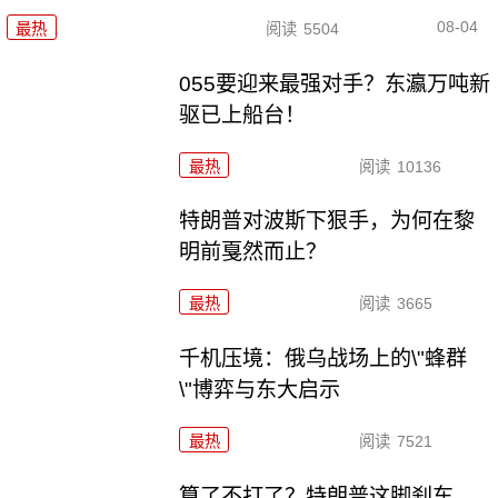
08-04
最热
阅读
5504
055要迎来最强对手？东瀛万吨新
驱已上船台！
最热
阅读
10136
特朗普对波斯下狠手，为何在黎
明前戛然而止？
最热
阅读
3665
千机压境：俄乌战场上的\"蜂群
\"博弈与东大启示
最热
阅读
7521
算了不打了？特朗普这脚刹车，