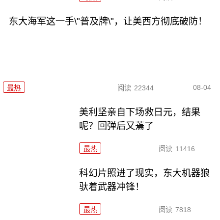
东大海军这一手\"普及牌\"，让美西方彻底破防！
08-04
最热
阅读
22344
美利坚亲自下场救日元，结果
呢？回弹后又蔫了
最热
阅读
11416
科幻片照进了现实，东大机器狼
驮着武器冲锋！
最热
阅读
7818