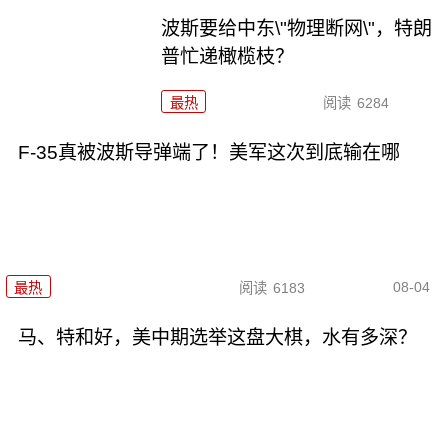
波斯要给中东\"物理断网\"，特朗
普忙递橄榄枝？
最热
阅读
6284
F-35真被波斯导弹端了！美军这次到底输在哪
08-04
最热
阅读
6183
马、特和好，美中期选举这盘大棋，水有多深？