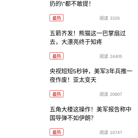
扔的\"都不敢提！
最热
阅读
3326
五箭齐发！熊猫这一巴掌扇过
去，大漂亮终于知疼
最热
阅读
24405
央视短短5秒钟，美军3年兵推一
夜作废！亚太变天
最热
阅读
20807
五角大楼这操作！美军报告称中
国导弹不如伊朗？
最热
阅读
10747