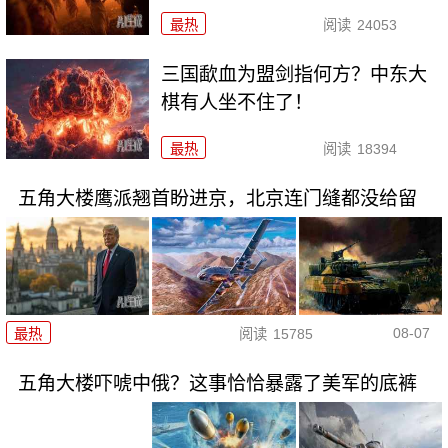
最热
阅读
24053
三国歃血为盟剑指何方？中东大
棋有人坐不住了！
最热
阅读
18394
五角大楼鹰派翘首盼进京，北京连门缝都没给留
08-07
最热
阅读
15785
五角大楼吓唬中俄？这事恰恰暴露了美军的底裤