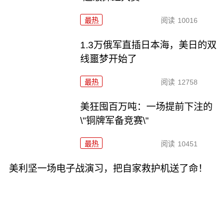
最热
阅读
10016
1.3万俄军直插日本海，美日的双
线噩梦开始了
最热
阅读
12758
美狂囤百万吨：一场提前下注的
\"铜牌军备竞赛\"
最热
阅读
10451
美利坚一场电子战演习，把自家救护机送了命！