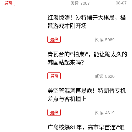
08-07
最热
阅读
7087
红海惊涛！沙特摆开大棋局，猫
鼠游戏才刚开场
最热
阅读
5989
青瓦台的\"拍桌\"，能让跪太久的
韩国站起来吗？
最热
阅读
5620
美空管漏洞再暴露！特朗普专机
差点与客机撞上
最热
阅读
4619
广岛核爆81年，高市早苗连\"谁