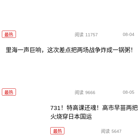
08-04
最热
阅读
11757
里海一声巨响，这次差点把两场战争炸成一锅粥！
08-05
最热
阅读
9666
731！特高课还魂！高市早苗两把
火烧穿日本国运
最热
阅读
5647