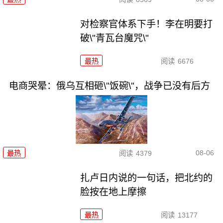
对检察官体系下手！李在明要打
破\"青瓦台魔咒\"
最热
阅读
6676
电商哭晕：俄乌互相砸\"饭碗\"，战争已没有后方
08-06
最热
阅读
4379
扎卢日内说的一句话，把北约的
脸按在地上摩擦
最热
阅读
13177