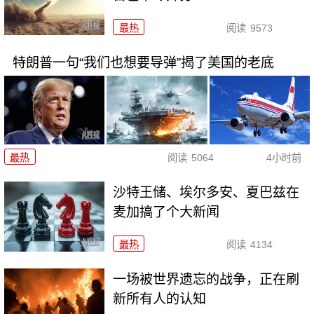
最热
阅读
9573
特朗普一句“我们也想要导弹”揭了美国的老底
最热
阅读
5064
4小时前
沙特王储、埃尔多安、夏巴兹在
麦加搞了个大新闻
最热
阅读
4134
一场被世界遗忘的战争，正在刷
新所有人的认知