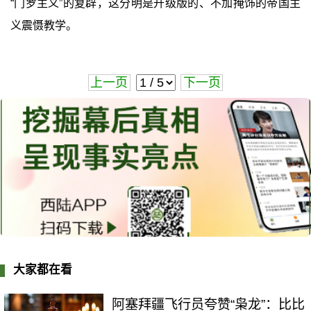
“门罗主义”的复辟，这分明是升级版的、不加掩饰的帝国主
义震慑教学。
上一页
下一页
大家都在看
阿塞拜疆飞行员夸赞“枭龙”：比比