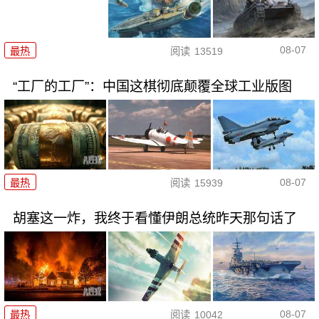
08-07
最热
阅读
13519
“工厂的工厂”：中国这棋彻底颠覆全球工业版图
08-07
最热
阅读
15939
胡塞这一炸，我终于看懂伊朗总统昨天那句话了
08-07
最热
阅读
10042