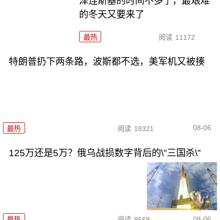
泽连斯基的时间不多了，最艰难
的冬天又要来了
最热
阅读
11172
特朗普扔下两条路，波斯都不选，美军机又被揍
08-06
最热
阅读
18321
125万还是5万？俄乌战损数字背后的\"三国杀\"
08-06
最热
阅读
8569