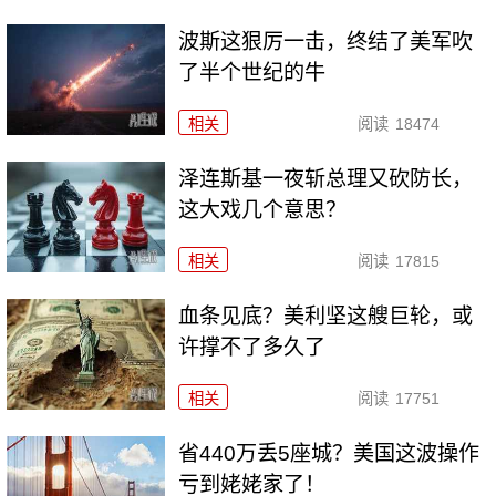
波斯这狠厉一击，终结了美军吹
了半个世纪的牛
相关
阅读
18474
泽连斯基一夜斩总理又砍防长，
这大戏几个意思？
相关
阅读
17815
血条见底？美利坚这艘巨轮，或
许撑不了多久了
相关
阅读
17751
省440万丢5座城？美国这波操作
亏到姥姥家了！