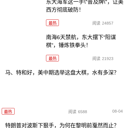
东大海军这一手\"普及牌\"，让美
西方彻底破防！
最热
阅读
24857
南海6天禁航，东大摆下“阳谋
棋”，锤炼铁拳头！
最热
阅读
21923
马、特和好，美中期选举这盘大棋，水有多深？
08-04
最热
阅读
6588
特朗普对波斯下狠手，为何在黎明前戛然而止？