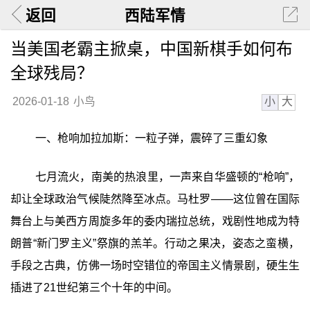
返回
西陆军情
当美国老霸主掀桌，中国新棋手如何布
全球残局？
小
大
2026-01-18
小鸟
一、枪响加拉加斯：一粒子弹，震碎了三重幻象
七月流火，南美的热浪里，一声来自华盛顿的“枪响”，
却让全球政治气候陡然降至冰点。马杜罗——这位曾在国际
舞台上与美西方周旋多年的委内瑞拉总统，戏剧性地成为特
朗普“新门罗主义”祭旗的羔羊。行动之果决，姿态之蛮横，
手段之古典，仿佛一场时空错位的帝国主义情景剧，硬生生
插进了21世纪第三个十年的中间。