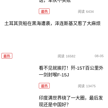
话，军队不买账
最热
阅读
6434
土耳其货船在黑海遭袭，泽连斯基又惹了大麻烦
08-05
最热
阅读
16582
看不见就挨打！歼-15T百公里外
一剑封喉F-15J
最热
阅读
13475
印度满世界绕了一大圈，最后发
现还是中国好？