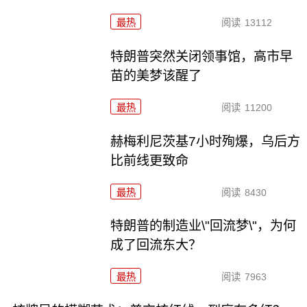
最热
阅读
13112
特朗普突然关闭领事馆，高市早
苗的美梦该醒了
最热
阅读
11200
赫梅利尼茨基7小时殉爆，乌后方
比前线更致命
最热
阅读
8430
特朗普的制造业\"回流梦\"，为何
成了回流东大？
最热
阅读
7963