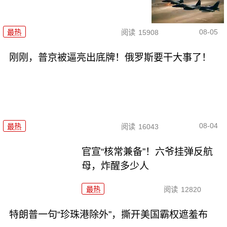
08-05
最热
阅读
15908
刚刚，普京被逼亮出底牌！俄罗斯要干大事了！
08-04
最热
阅读
16043
官宣“核常兼备”！六爷挂弹反航
母，炸醒多少人
最热
阅读
12820
特朗普一句“珍珠港除外”，撕开美国霸权遮羞布