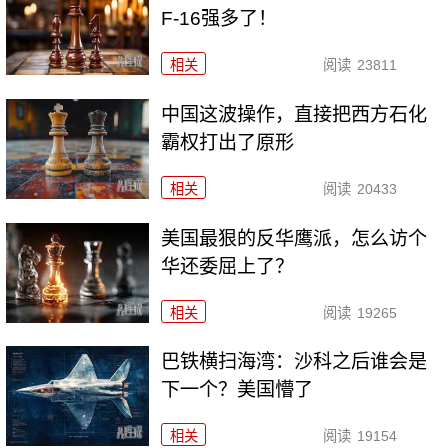
F-16强多了！
相关
阅读
23811
中国这波操作，直接把西方石化
霸权打出了原形
相关
阅读
20433
美国最狠的反华鹰派，怎么访个
华还委屈上了？
相关
阅读
19265
巴铁横扫海湾：沙科之后谁会是
下一个？美国懵了
相关
阅读
19154