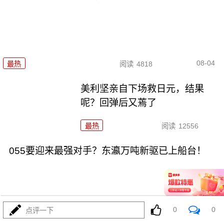
08-04
最热
阅读
4818
美利坚亲自下场救日元，结果
呢？回弹后又蔫了
最热
阅读
12556
055要迎来最强对手？东瀛万吨新驱已上船台！
0
0
点评一下
08-04
最热
阅读
11432