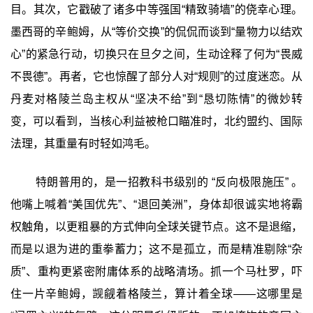
目。其次，它戳破了诸多中等强国“精致骑墙”的侥幸心理。
墨西哥的辛鲍姆，从“等价交换”的侃侃而谈到“量物力以结欢
心”的紧急行动，切换只在旦夕之间，生动诠释了何为“畏威
不畏德”。再者，它也惊醒了部分人对“规则”的过度迷恋。从
丹麦对格陵兰岛主权从“坚决不给”到“恳切陈情”的微妙转
变，可以看到，当核心利益被枪口瞄准时，北约盟约、国际
法理，其重量有时轻如鸿毛。
特朗普用的，是一招教科书级别的 “反向极限施压” 。
他嘴上喊着“美国优先”、“退回美洲”，身体却很诚实地将霸
权触角，以更粗暴的方式伸向全球关键节点。这不是退缩，
而是以退为进的重拳蓄力；这不是孤立，而是精准剔除“杂
质”、重构更紧密附庸体系的战略清场。抓一个马杜罗，吓
住一片辛鲍姆，觊觎着格陵兰，算计着全球——这哪里是