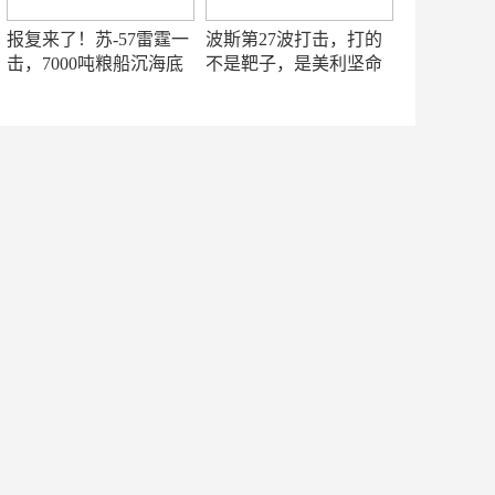
报复来了！苏-57雷霆一
波斯第27波打击，打的
击，7000吨粮船沉海底
不是靶子，是美利坚命
门