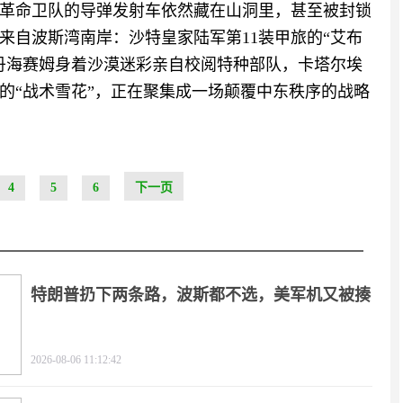
革命卫队的导弹发射车依然藏在山洞里，甚至被封锁
来自波斯湾南岸：沙特皇家陆军第11装甲旅的“艾布
丹海赛姆身着沙漠迷彩亲自校阅特种部队，卡塔尔埃
的“战术雪花”，正在聚集成一场颠覆中东秩序的战略
4
5
6
下一页
特朗普扔下两条路，波斯都不选，美军机又被揍
2026-08-06 11:12:42