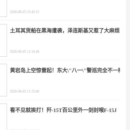
2026-08-05 23:45:15
土耳其货船在黑海遭袭，泽连斯基又惹了大麻烦
2026-08-05 12:18:48
黄岩岛上空惊雷起！东大\"八一\"警巡完全不一样
2026-08-05 11:25:08
看不见就挨打！歼-15T百公里外一剑封喉F-15J