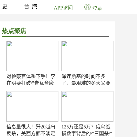
历史
台湾
APP访问
登录
热点聚焦
对检察官体系下手！李
泽连斯基的时间不多
在明要打破\"青瓦台魔
了，最艰难的冬天又要
咒\"
来了
信息量很大！歼20越肩
125万还是5万？俄乌战
反杀，美西方都不淡定
损数字背后的\"三国杀\"