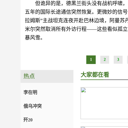
但诡异的是，德黑兰街头没有战机呼啸，
五年的国际长途通信突然恢复。更微妙的信号
拉姆斯”主战坦克连夜开赴巴林边境，阿曼苏
米尔突然取消所有外访行程——这些看似孤立
暴风雪。
1
2
3
大家都在看
热点
李在明
俄乌冲突
歼20