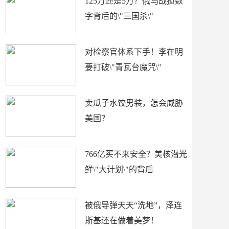
125万还是5万？俄乌战损数
字背后的\"三国杀\"
对检察官体系下手！李在明
要打破\"青瓦台魔咒\"
卖瓜子水饺男装，怎会威胁
美国？
766亿买不来安全？美核潜光
鲜\"大计划\"的背后
被俄导弹天天“洗地”，泽连
斯基还在做着美梦！