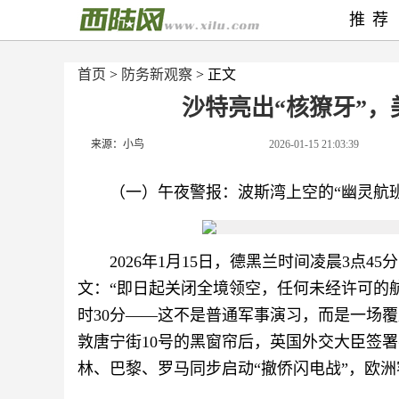
推荐
首页
>
防务新观察
> 正文
沙特亮出“核獠牙”
来源：小鸟
2026-01-15 21:03:39
（一）午夜警报：波斯湾上空的“幽灵航
2026年1月15日，德黑兰时间凌晨3点
文：“即日起关闭全境领空，任何未经许可的航
时30分——这不是普通军事演习，而是一场覆
敦唐宁街10号的黑窗帘后，英国外交大臣签署
林、巴黎、罗马同步启动“撤侨闪电战”，欧