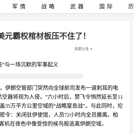
军情
战略
武器
国际
，美元霸权棺材板压不住了！
我要分享
班”与一场沉默的军事起义
45分，伊朗空管部门突然向全球航司发布一道刺耳的电
空器将视为入侵。”六小时后，禁飞令悄然延长至11
盖35万平方公里空域的“战略窒息战”。与此同时，伦
密令：关闭驻伊使馆，人员72小时内全员撤离。柏
洲客机在夜色中像受惊的候鸟般逃离伊朗空域。