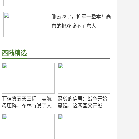
删去28字，扩军一整本！高
市的把戏骗不了东大
西陆精选
菲律宾五天三闹，美航
恶劣的信号：战争开始
母压阵，布林肯说了大
蔓延，这两国又开战
实话
了！