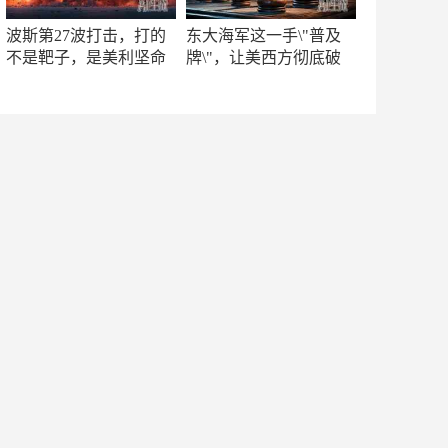
波斯第27波打击，打的
东大海军这一手\"普及
不是靶子，是美利坚命
牌\"，让美西方彻底破
门
防！