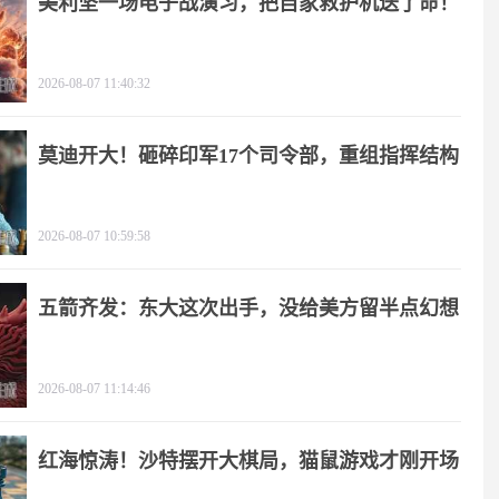
美利坚一场电子战演习，把自家救护机送了命！
2026-08-07 11:40:32
莫迪开大！砸碎印军17个司令部，重组指挥结构
2026-08-07 10:59:58
五箭齐发：东大这次出手，没给美方留半点幻想
2026-08-07 11:14:46
红海惊涛！沙特摆开大棋局，猫鼠游戏才刚开场