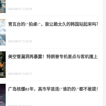
2026-08-07 11:28:18
青瓦台的\"拍桌\"，能让跪太久的韩国站起来吗？
2026-08-07 11:22:56
美空管漏洞再暴露！特朗普专机差点与客机撞上
2026-08-07 11:03:17
广岛核爆81年，高市早苗连\"谁扔的\"都不敢提！