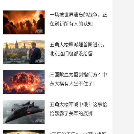
了
裤
一场被世界遗忘的战争，正
在刷新所有人的认知
五角大楼鹰派翘首盼进京，
北京连门缝都没给留
三国歃血为盟剑指何方？中
东大棋有人坐不住了！
五角大楼吓唬中俄？这事恰
恰暴露了美军的底裤