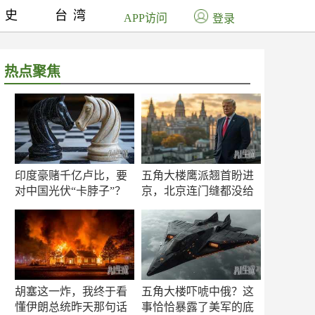
历史
台湾
APP访问
登录
热点聚焦
印度豪赌千亿卢比，要
五角大楼鹰派翘首盼进
对中国光伏“卡脖子”？
京，北京连门缝都没给
留
胡塞这一炸，我终于看
五角大楼吓唬中俄？这
懂伊朗总统昨天那句话
事恰恰暴露了美军的底