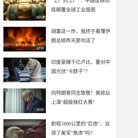
“工厂的工厂”：中国这棋彻
底颠覆全球工业版图
胡塞这一炸，我终于看懂伊
朗总统昨天那句话了
印度豪赌千亿卢比，要对中
国光伏“卡脖子”？
向特朗普同志致敬！美政坛
上演“超级抹红大赛”
射程1800公里的“巨炮”，治
得了美军“焦虑”吗？