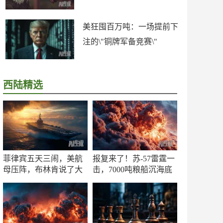
美狂囤百万吨：一场提前下
注的\"铜牌军备竞赛\"
西陆精选
菲律宾五天三闹，美航
报复来了！苏-57雷霆一
母压阵，布林肯说了大
击，7000吨粮船沉海底
实话