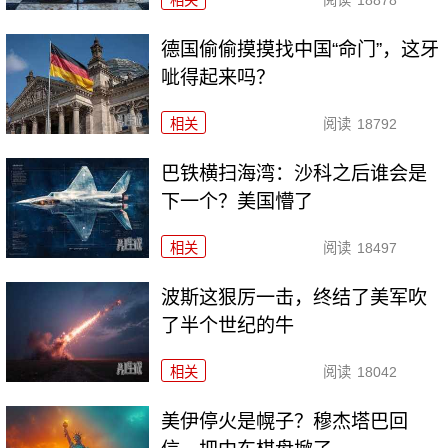
相关
阅读
18878
德国偷偷摸摸找中国“命门”，这牙
呲得起来吗？
相关
阅读
18792
巴铁横扫海湾：沙科之后谁会是
下一个？美国懵了
相关
阅读
18497
波斯这狠厉一击，终结了美军吹
了半个世纪的牛
相关
阅读
18042
美伊停火是幌子？穆杰塔巴回