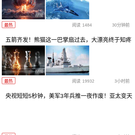
最热
阅读
1484
30分钟前
五箭齐发！熊猫这一巴掌扇过去，大漂亮终于知疼
最热
阅读
19932
3小时前
央视短短5秒钟，美军3年兵推一夜作废！亚太变天