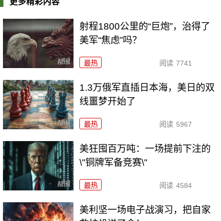
更多精彩内容
射程1800公里的“巨炮”，治得了
美军“焦虑”吗？
最热
阅读
7741
1.3万俄军直插日本海，美日的双
线噩梦开始了
最热
阅读
5967
美狂囤百万吨：一场提前下注的
\"铜牌军备竞赛\"
最热
阅读
4584
美利坚一场电子战演习，把自家