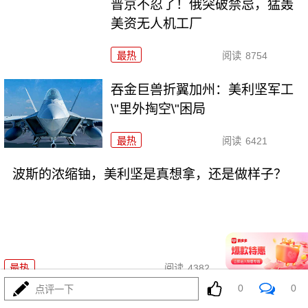
普京不忍了！俄突破禁忌，猛轰
美资无人机工厂
最热
阅读
8754
吞金巨兽折翼加州：美利坚军工
\"里外掏空\"困局
最热
阅读
6421
波斯的浓缩铀，美利坚是真想拿，还是做样子？
08-03
最热
阅读
4382
0
0
点评一下
东瀛彻底撕掉和平面具，公然发