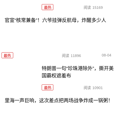
最热
阅读
15169
官宣“核常兼备”！六爷挂弹反航母，炸醒多少人
08-04
最热
阅读
11896
特朗普一句“珍珠港除外”，撕开美
国霸权遮羞布
最热
阅读
10901
里海一声巨响，这次差点把两场战争炸成一锅粥！