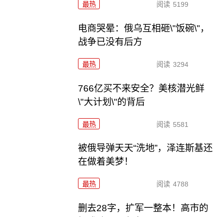
最热
阅读
5199
电商哭晕：俄乌互相砸\"饭碗\"，
战争已没有后方
最热
阅读
3294
766亿买不来安全？美核潜光鲜
\"大计划\"的背后
最热
阅读
5581
被俄导弹天天“洗地”，泽连斯基还
在做着美梦！
最热
阅读
4788
删去28字，扩军一整本！高市的