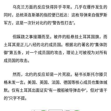
乌克兰方面的反应快得异乎寻常。几乎在爆炸发生的
同时，总统泽连斯基的指控便已抵达：这枚导弹来自俄罗斯
军方，这是一次针对北约的“警告性打击”。
但蹊跷之事接踵而至。被炸的船悬挂土耳其国旗，而
土耳其是正儿八经的北约成员国。根据北约著名的“集体防
御”第五条，对一个成员国的攻击，理论上可被视为对所有
成员国的攻击。
然而，北约的反应却是一片死寂。秘书长斯托尔滕贝
格未发一言。美国、英国、法国、德国等核心成员也集体缄
默。仅有土耳其出面证实“有一艘船被导弹击中”，但对“谁干
的”只字不提。