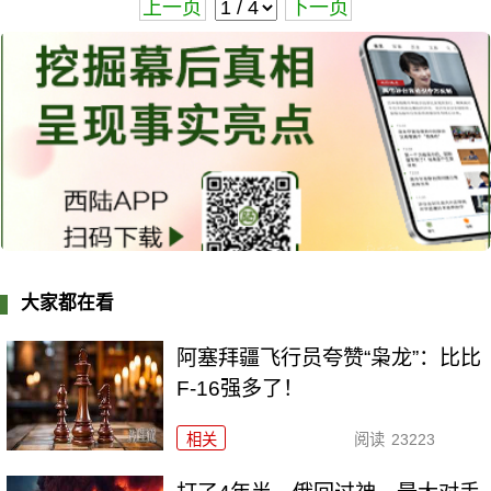
上一页
下一页
大家都在看
阿塞拜疆飞行员夸赞“枭龙”：比比
F-16强多了！
相关
阅读
23223