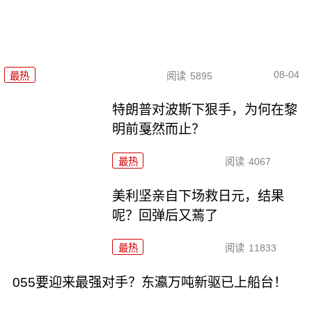
08-04
最热
阅读
5895
特朗普对波斯下狠手，为何在黎
明前戛然而止？
最热
阅读
4067
美利坚亲自下场救日元，结果
呢？回弹后又蔫了
最热
阅读
11833
055要迎来最强对手？东瀛万吨新驱已上船台！