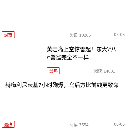
08-05
最热
阅读
10205
黄岩岛上空惊雷起！东大\"八一
\"警巡完全不一样
最热
阅读
14831
赫梅利尼茨基7小时殉爆，乌后方比前线更致命
08-05
最热
阅读
7554