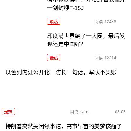
一剑封喉F-15J
最热
阅读
12436
印度满世界绕了一大圈，最后发
现还是中国好？
最热
阅读
12214
以色列内讧公开化！防长一句话，军队不买账
08-05
最热
阅读
5495
特朗普突然关闭领事馆，高市早苗的美梦该醒了