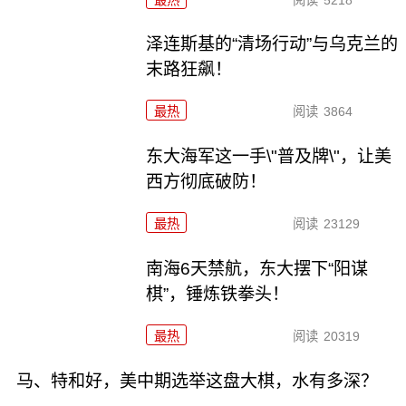
泽连斯基的“清场行动”与乌克兰的
末路狂飙！
最热
阅读
3864
东大海军这一手\"普及牌\"，让美
西方彻底破防！
最热
阅读
23129
南海6天禁航，东大摆下“阳谋
棋”，锤炼铁拳头！
最热
阅读
20319
马、特和好，美中期选举这盘大棋，水有多深？