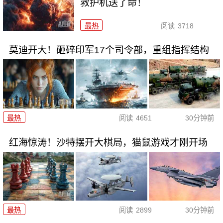
救护机送了命！
最热
阅读
3718
莫迪开大！砸碎印军17个司令部，重组指挥结构
最热
阅读
4651
30分钟前
红海惊涛！沙特摆开大棋局，猫鼠游戏才刚开场
最热
阅读
2899
30分钟前