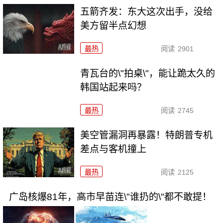
五箭齐发：东大这次出手，没给
美方留半点幻想
最热
阅读
2901
青瓦台的\"拍桌\"，能让跪太久的
韩国站起来吗？
最热
阅读
2745
美空管漏洞再暴露！特朗普专机
差点与客机撞上
最热
阅读
2125
广岛核爆81年，高市早苗连\"谁扔的\"都不敢提！