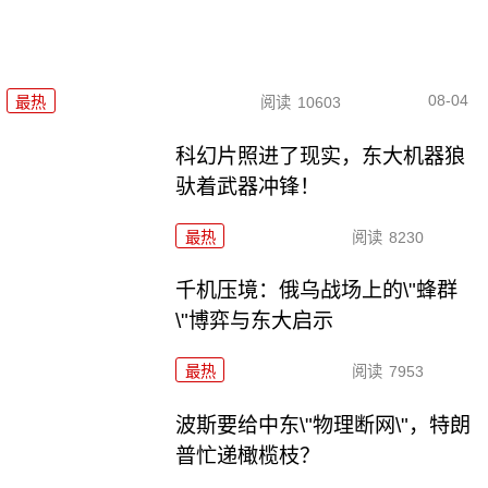
08-04
最热
阅读
10603
科幻片照进了现实，东大机器狼
驮着武器冲锋！
最热
阅读
8230
千机压境：俄乌战场上的\"蜂群
\"博弈与东大启示
最热
阅读
7953
波斯要给中东\"物理断网\"，特朗
普忙递橄榄枝？