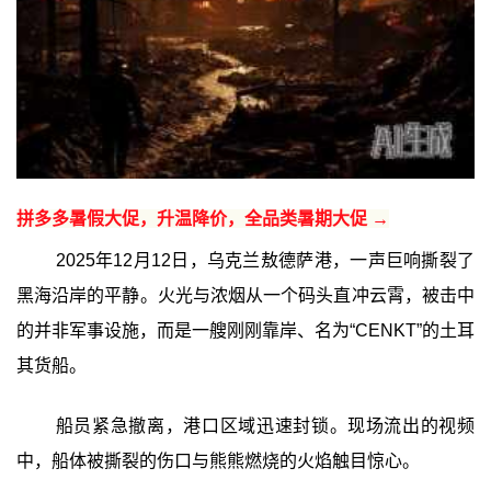
拼多多暑假大促，升温降价，全品类暑期大促 →
2025年12月12日，乌克兰敖德萨港，一声巨响撕裂了
黑海沿岸的平静。火光与浓烟从一个码头直冲云霄，被击中
的并非军事设施，而是一艘刚刚靠岸、名为“CENKT”的土耳
其货船。
船员紧急撤离，港口区域迅速封锁。现场流出的视频
中，船体被撕裂的伤口与熊熊燃烧的火焰触目惊心。