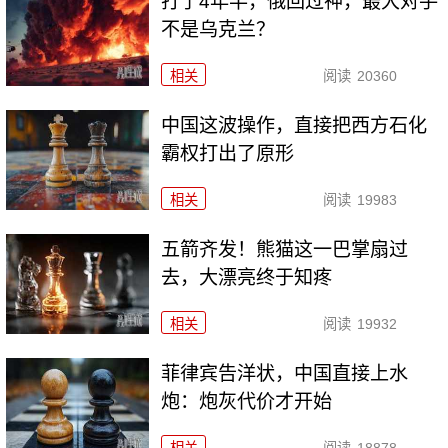
打了4年半，俄回过神，最大对手
不是乌克兰？
相关
阅读
20360
中国这波操作，直接把西方石化
霸权打出了原形
相关
阅读
19983
五箭齐发！熊猫这一巴掌扇过
去，大漂亮终于知疼
相关
阅读
19932
菲律宾告洋状，中国直接上水
炮：炮灰代价才开始