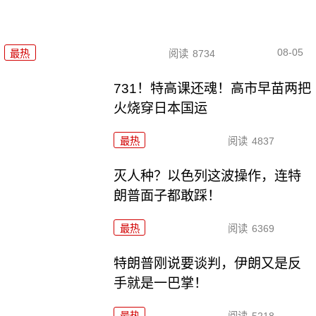
08-05
最热
阅读
8734
731！特高课还魂！高市早苗两把
火烧穿日本国运
最热
阅读
4837
灭人种？以色列这波操作，连特
朗普面子都敢踩！
最热
阅读
6369
特朗普刚说要谈判，伊朗又是反
手就是一巴掌！
最热
阅读
5218