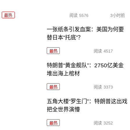
最热
阅读
5576
3小时前
一张纸条引发血案：美国为何要
替日本“托底”？
最热
阅读
4517
特朗普“黄金舰队”：2750亿美金
堆出海上棺材
最热
阅读
3373
五角大楼“罗生门”：特朗普这出戏
把全世界演懵
最热
阅读
3252