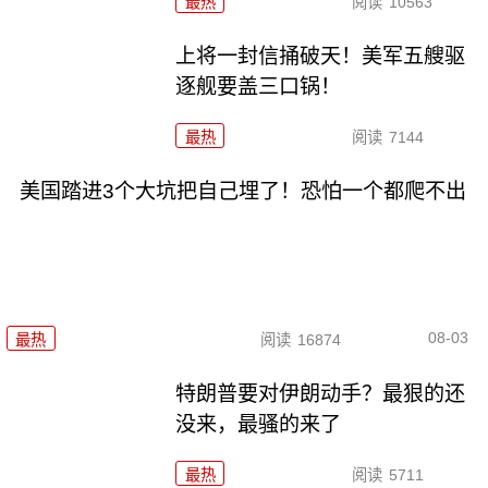
最热
阅读
10563
上将一封信捅破天！美军五艘驱
逐舰要盖三口锅！
最热
阅读
7144
美国踏进3个大坑把自己埋了！恐怕一个都爬不出
08-03
最热
阅读
16874
特朗普要对伊朗动手？最狠的还
没来，最骚的来了
最热
阅读
5711