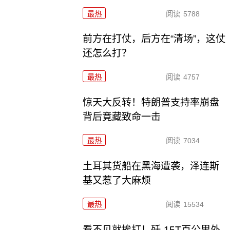
最热
阅读
5788
前方在打仗，后方在“清场”，这仗
还怎么打？
最热
阅读
4757
惊天大反转！特朗普支持率崩盘
背后竟藏致命一击
最热
阅读
7034
土耳其货船在黑海遭袭，泽连斯
基又惹了大麻烦
最热
阅读
15534
看不见就挨打！歼-15T百公里外