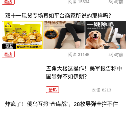
最热
阅读
15334
3小时前
双十一现货专场真如平台商家所说的那样吗？
最热
阅读
31145
4小时前
五角大楼这操作！美军报告称中
国导弹不如伊朗？
最热
阅读
8213
炸疯了！俄乌互掀“仓库战”，28枚导弹全拦不住