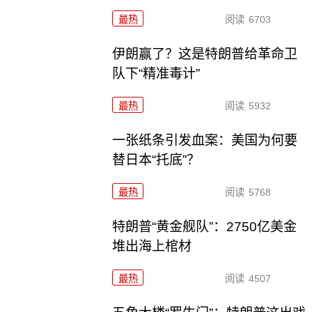
最热
阅读
6703
伊朗赢了？这是特朗普给革命卫
队下“精准毒计”
最热
阅读
5932
一张纸条引发血案：美国为何要
替日本“托底”？
最热
阅读
5768
特朗普“黄金舰队”：2750亿美金
堆出海上棺材
最热
阅读
4507