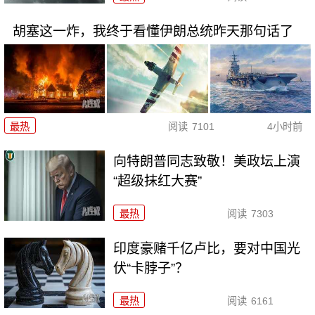
胡塞这一炸，我终于看懂伊朗总统昨天那句话了
最热
阅读
7101
4小时前
向特朗普同志致敬！美政坛上演
“超级抹红大赛”
最热
阅读
7303
印度豪赌千亿卢比，要对中国光
伏“卡脖子”？
最热
阅读
6161