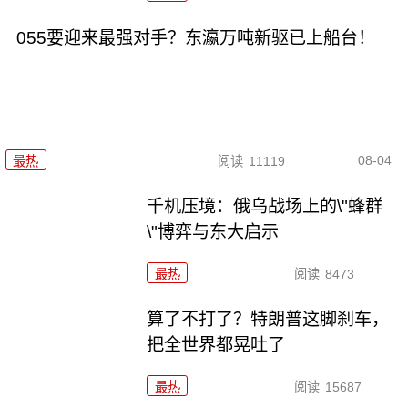
055要迎来最强对手？东瀛万吨新驱已上船台！
08-04
最热
阅读
11119
千机压境：俄乌战场上的\"蜂群
\"博弈与东大启示
最热
阅读
8473
算了不打了？特朗普这脚刹车，
把全世界都晃吐了
最热
阅读
15687