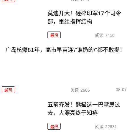
莫迪开大！砸碎印军17个司令
部，重组指挥结构
最热
阅读
7410
广岛核爆81年，高市早苗连\"谁扔的\"都不敢提！
08-07
最热
阅读
2606
五箭齐发！熊猫这一巴掌扇过
去，大漂亮终于知疼
最热
阅读
22831