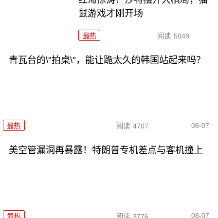
鼠游戏才刚开场
最热
阅读
5048
青瓦台的\"拍桌\"，能让跪太久的韩国站起来吗？
08-07
最热
阅读
4707
美空管漏洞再暴露！特朗普专机差点与客机撞上
08-07
最热
阅读
3776