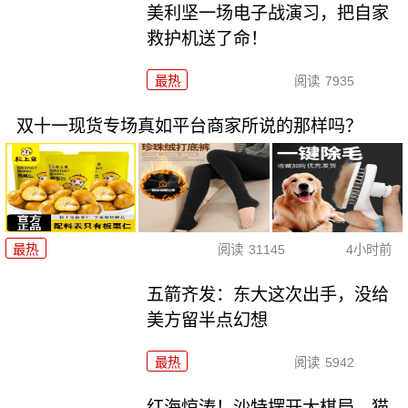
美利坚一场电子战演习，把自家
救护机送了命！
最热
阅读
7935
双十一现货专场真如平台商家所说的那样吗？
最热
阅读
31145
4小时前
五箭齐发：东大这次出手，没给
美方留半点幻想
最热
阅读
5942
红海惊涛！沙特摆开大棋局，猫