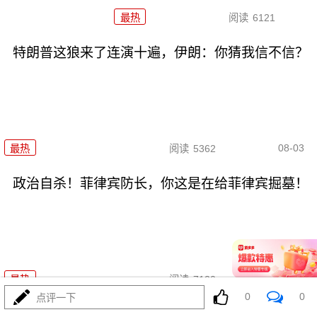
最热
阅读
6121
特朗普这狼来了连演十遍，伊朗：你猜我信不信？
08-03
最热
阅读
5362
政治自杀！菲律宾防长，你这是在给菲律宾掘墓！
08-03
最热
阅读
7120
0
0
点评一下
高市早苗又作妖！特高课卷土重来，日本三重困境