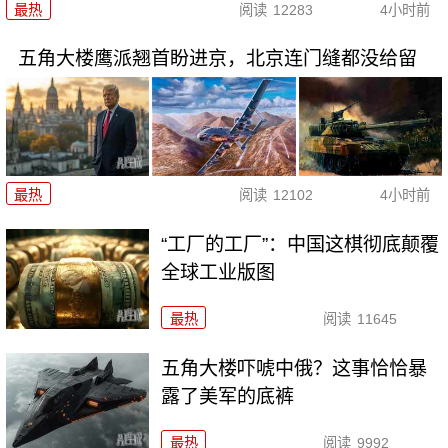
最热
阅读
12283
4小时前
五角大楼鹰派翘首盼进京，北京连门缝都没给留
最热
阅读
12102
4小时前
“工厂的工厂”：中国这棋彻底颠覆
全球工业版图
最热
阅读
11645
五角大楼吓唬中俄？这事恰恰暴
露了美军的底裤
最热
阅读
9992