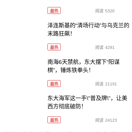
最热
阅读
5320
泽连斯基的“清场行动”与乌克兰的
末路狂飙！
最热
阅读
4291
南海6天禁航，东大摆下“阳谋
棋”，锤炼铁拳头！
最热
阅读
21191
东大海军这一手\"普及牌\"，让美
西方彻底破防！
最热
阅读
24123