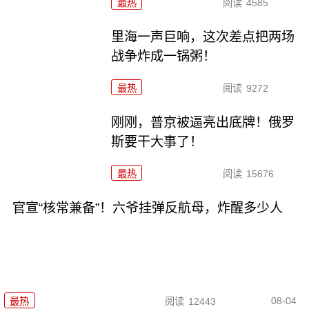
最热
阅读
4585
里海一声巨响，这次差点把两场
战争炸成一锅粥！
最热
阅读
9272
刚刚，普京被逼亮出底牌！俄罗
斯要干大事了！
最热
阅读
15676
官宣“核常兼备”！六爷挂弹反航母，炸醒多少人
08-04
最热
阅读
12443