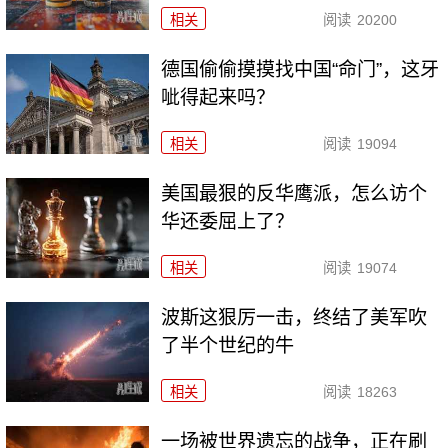
相关
阅读
20200
德国偷偷摸摸找中国“命门”，这牙
呲得起来吗？
相关
阅读
19094
美国最狠的反华鹰派，怎么访个
华还委屈上了？
相关
阅读
19074
波斯这狠厉一击，终结了美军吹
了半个世纪的牛
相关
阅读
18263
一场被世界遗忘的战争，正在刷