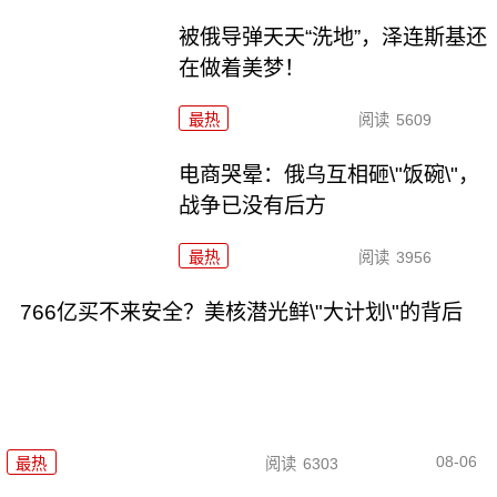
被俄导弹天天“洗地”，泽连斯基还
在做着美梦！
最热
阅读
5609
电商哭晕：俄乌互相砸\"饭碗\"，
战争已没有后方
最热
阅读
3956
766亿买不来安全？美核潜光鲜\"大计划\"的背后
08-06
最热
阅读
6303