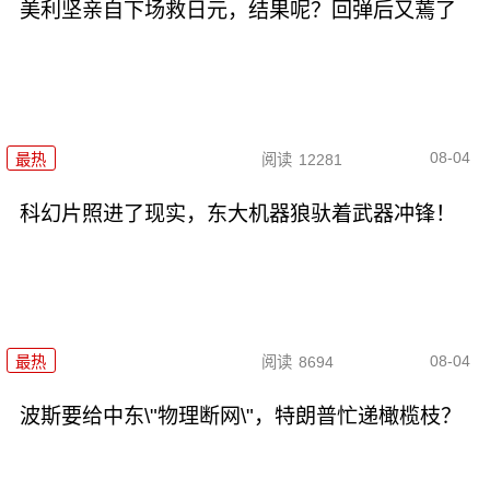
美利坚亲自下场救日元，结果呢？回弹后又蔫了
08-04
最热
阅读
12281
科幻片照进了现实，东大机器狼驮着武器冲锋！
08-04
最热
阅读
8694
波斯要给中东\"物理断网\"，特朗普忙递橄榄枝？