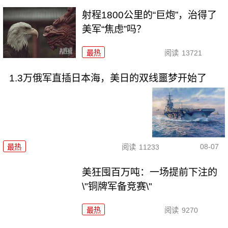
射程1800公里的“巨炮”，治得了
美军“焦虑”吗？
最热
阅读
13721
1.3万俄军直插日本海，美日的双线噩梦开始了
08-07
最热
阅读
11233
美狂囤百万吨：一场提前下注的
\"铜牌军备竞赛\"
最热
阅读
9270