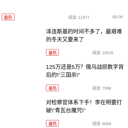
08-06
最热
阅读
11977
泽连斯基的时间不多了，最艰难
的冬天又要来了
最热
阅读
10535
125万还是5万？俄乌战损数字背
后的\"三国杀\"
最热
阅读
7998
对检察官体系下手！李在明要打
破\"青瓦台魔咒\"
最热
阅读
6084