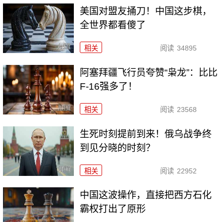
美国对盟友捅刀！中国这步棋，
全世界都看傻了
相关
阅读
34895
阿塞拜疆飞行员夸赞“枭龙”：比比
F-16强多了！
相关
阅读
23568
生死时刻提前到来！俄乌战争终
到见分晓的时刻？
相关
阅读
22952
中国这波操作，直接把西方石化
霸权打出了原形