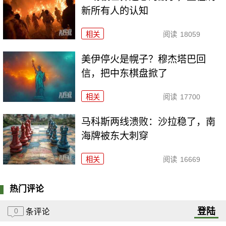
新所有人的认知
相关
阅读
18059
美伊停火是幌子？穆杰塔巴回
信，把中东棋盘掀了
相关
阅读
17700
马科斯两线溃败：沙拉稳了，南
海牌被东大刺穿
相关
阅读
16669
热门评论
登陆
0
条评论