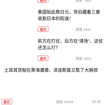
最热
阅读
7605
美国如此救日元，背后藏着三重
收割日本的阳谋！
最热
阅读
6441
前方在打仗，后方在“清场”，这仗
还怎么打？
最热
阅读
5353
土耳其货船在黑海遭袭，泽连斯基又惹了大麻烦
08-05
最热
阅读
16184