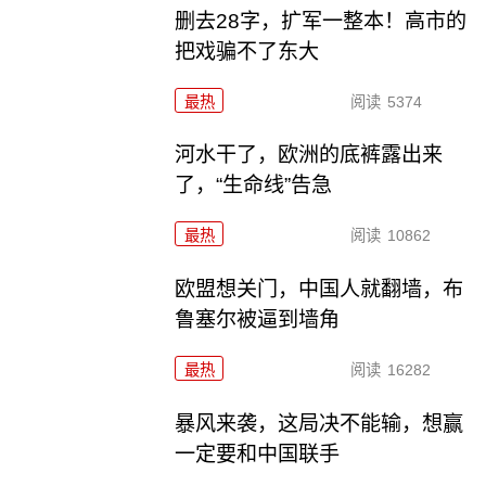
删去28字，扩军一整本！高市的
把戏骗不了东大
最热
阅读
5374
河水干了，欧洲的底裤露出来
了，“生命线”告急
最热
阅读
10862
欧盟想关门，中国人就翻墙，布
鲁塞尔被逼到墙角
最热
阅读
16282
暴风来袭，这局决不能输，想赢
一定要和中国联手