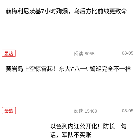
赫梅利尼茨基7小时殉爆，乌后方比前线更致命
08-05
最热
阅读
8055
黄岩岛上空惊雷起！东大\"八一\"警巡完全不一样
08-05
最热
阅读
15469
以色列内讧公开化！防长一句
话，军队不买账