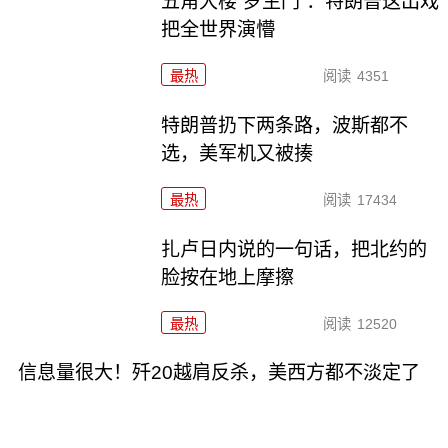
五角大楼“罗生门”：特朗普这出戏
把全世界演懵
最热
阅读
4351
特朗普扔下两条路，波斯都不
选，美军机又被揍
最热
阅读
17434
扎卢日内说的一句话，把北约的
脸按在地上摩擦
最热
阅读
12520
信息量很大！歼20越肩反杀，美西方都不淡定了