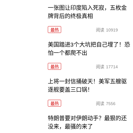
一张图让印度陷入死寂，五枚金
牌背后的终极真相
最热
阅读
10919
美国踏进3个大坑把自己埋了！恐
怕一个都爬不出
最热
阅读
17714
上将一封信捅破天！美军五艘驱
逐舰要盖三口锅！
最热
阅读
7556
特朗普要对伊朗动手？最狠的还
没来，最骚的来了