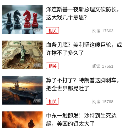
泽连斯基一夜斩总理又砍防长，
这大戏几个意思？
相关
阅读
17663
血条见底？美利坚这艘巨轮，或
许撑不了多久了
相关
阅读
17551
算了不打了？特朗普这脚刹车，
把全世界都晃吐了
相关
阅读
15768
中东一触即发！沙特到生死边
缘，美国的饵太大了