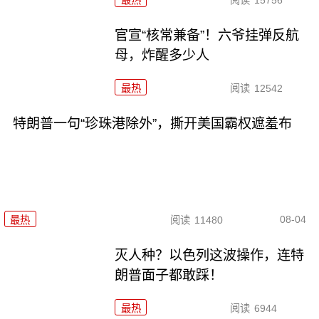
官宣“核常兼备”！六爷挂弹反航
母，炸醒多少人
最热
阅读
12542
特朗普一句“珍珠港除外”，撕开美国霸权遮羞布
08-04
最热
阅读
11480
灭人种？以色列这波操作，连特
朗普面子都敢踩！
最热
阅读
6944