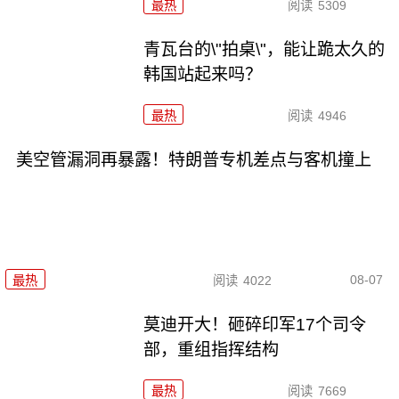
最热
阅读
5309
青瓦台的\"拍桌\"，能让跪太久的
韩国站起来吗？
最热
阅读
4946
美空管漏洞再暴露！特朗普专机差点与客机撞上
08-07
最热
阅读
4022
莫迪开大！砸碎印军17个司令
部，重组指挥结构
最热
阅读
7669