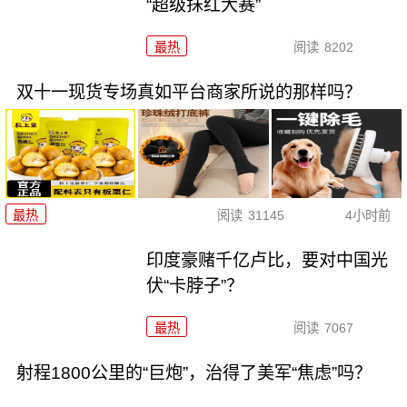
“超级抹红大赛”
最热
阅读
8202
双十一现货专场真如平台商家所说的那样吗？
最热
阅读
31145
4小时前
印度豪赌千亿卢比，要对中国光
伏“卡脖子”？
最热
阅读
7067
射程1800公里的“巨炮”，治得了美军“焦虑”吗？