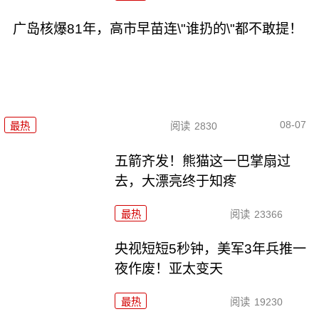
广岛核爆81年，高市早苗连\"谁扔的\"都不敢提！
08-07
最热
阅读
2830
五箭齐发！熊猫这一巴掌扇过
去，大漂亮终于知疼
最热
阅读
23366
央视短短5秒钟，美军3年兵推一
夜作废！亚太变天
最热
阅读
19230