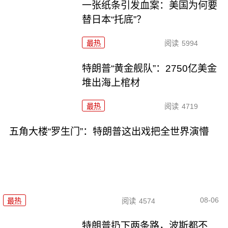
一张纸条引发血案：美国为何要
替日本“托底”？
最热
阅读
5994
特朗普“黄金舰队”：2750亿美金
堆出海上棺材
最热
阅读
4719
五角大楼“罗生门”：特朗普这出戏把全世界演懵
08-06
最热
阅读
4574
特朗普扔下两条路，波斯都不