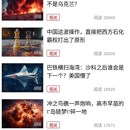
不是乌克兰？
相关
阅读
20660
中国这波操作，直接把西方石化
霸权打出了原形
相关
阅读
20240
巴铁横扫海湾：沙科之后谁会是
下一个？美国懵了
相关
阅读
18925
冲之鸟礁一声炮响，高市早苗的
\"岛链梦\"碎一地
相关
阅读
17671