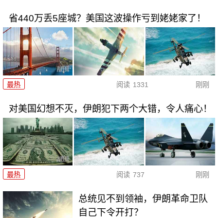
省440万丢5座城？美国这波操作亏到姥姥家了！
最热
阅读
1331
刚刚
对美国幻想不灭，伊朗犯下两个大错，令人痛心！
最热
阅读
737
刚刚
总统见不到领袖，伊朗革命卫队
自己下令开打？