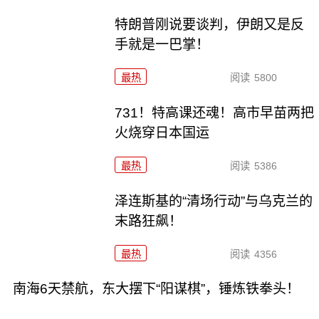
特朗普刚说要谈判，伊朗又是反
手就是一巴掌！
最热
阅读
5800
731！特高课还魂！高市早苗两把
火烧穿日本国运
最热
阅读
5386
泽连斯基的“清场行动”与乌克兰的
末路狂飙！
最热
阅读
4356
南海6天禁航，东大摆下“阳谋棋”，锤炼铁拳头！