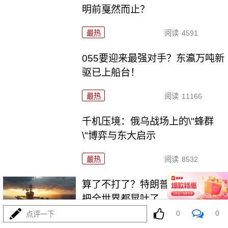
明前戛然而止？
最热
阅读
4591
055要迎来最强对手？东瀛万吨新
驱已上船台！
最热
阅读
11166
千机压境：俄乌战场上的\"蜂群
\"博弈与东大启示
最热
阅读
8532
算了不打了？特朗普这脚刹车，
把全世界都晃吐了
0
0
点评一下
最热
阅读
15768