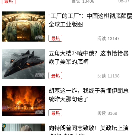
08-07
最热
阅读
13406
“工厂的工厂”：中国这棋彻底颠覆
全球工业版图
最热
阅读
13147
五角大楼吓唬中俄？这事恰恰暴
露了美军的底裤
最热
阅读
11198
胡塞这一炸，我终于看懂伊朗总
统昨天那句话了
最热
阅读
8169
向特朗普同志致敬！美政坛上演