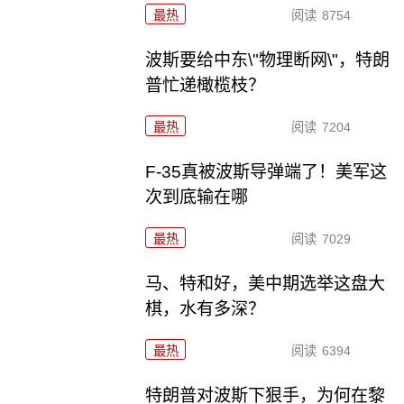
最热
阅读
8754
波斯要给中东\"物理断网\"，特朗
普忙递橄榄枝？
最热
阅读
7204
F-35真被波斯导弹端了！美军这
次到底输在哪
最热
阅读
7029
马、特和好，美中期选举这盘大
棋，水有多深？
最热
阅读
6394
特朗普对波斯下狠手，为何在黎