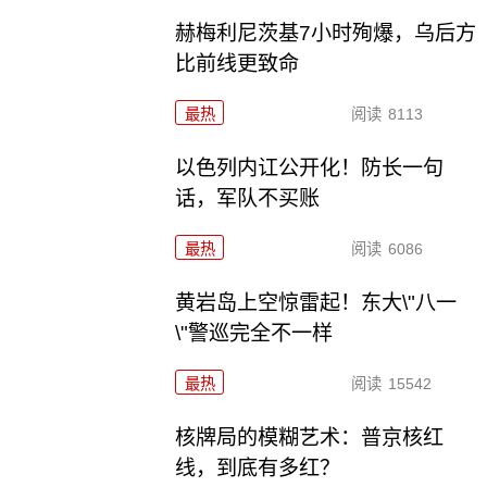
赫梅利尼茨基7小时殉爆，乌后方
比前线更致命
最热
阅读
8113
以色列内讧公开化！防长一句
话，军队不买账
最热
阅读
6086
黄岩岛上空惊雷起！东大\"八一
\"警巡完全不一样
最热
阅读
15542
核牌局的模糊艺术：普京核红
线，到底有多红？