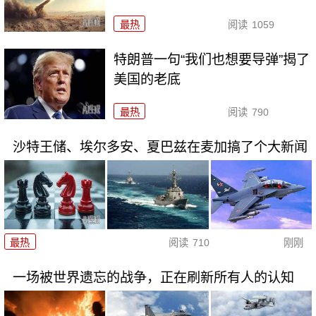
最热
阅读
1059
特朗普一句“我们也想要导弹”揭了
美国的老底
最热
阅读
790
沙特王储、埃尔多安、夏巴兹在麦加搞了个大新闻
最热
阅读
710
刚刚
一场被世界遗忘的战争，正在刷新所有人的认知