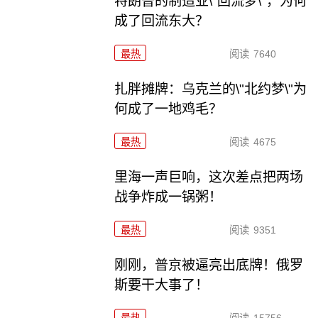
特朗普的制造业\"回流梦\"，为何
成了回流东大？
最热
阅读
7640
扎胖摊牌：乌克兰的\"北约梦\"为
何成了一地鸡毛？
最热
阅读
4675
里海一声巨响，这次差点把两场
战争炸成一锅粥！
最热
阅读
9351
刚刚，普京被逼亮出底牌！俄罗
斯要干大事了！
最热
阅读
15756