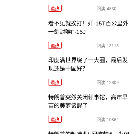
最热
阅读
4830
看不见就挨打！歼-15T百公里外
一剑封喉F-15J
最热
阅读
13113
印度满世界绕了一大圈，最后发
现还是中国好？
最热
阅读
12809
特朗普突然关闭领事馆，高市早
苗的美梦该醒了
最热
阅读
10862