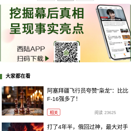
大家都在看
阿塞拜疆飞行员夸赞“枭龙”：比比
F-16强多了！
相关
阅读
23625
打了4年半，俄回过神，最大对手