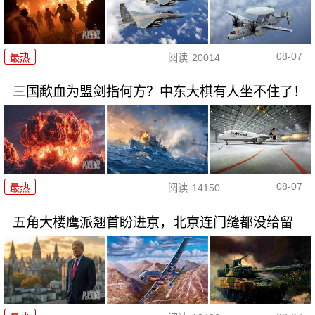
08-07
最热
阅读
20014
三国歃血为盟剑指何方？中东大棋有人坐不住了！
08-07
最热
阅读
14150
五角大楼鹰派翘首盼进京，北京连门缝都没给留