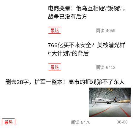
电商哭晕：俄乌互相砸\"饭碗\"，
战争已没有后方
最热
阅读
4059
766亿买不来安全？美核潜光鲜
\"大计划\"的背后
最热
阅读
6412
删去28字，扩军一整本！高市的把戏骗不了东大
08-06
最热
阅读
5476