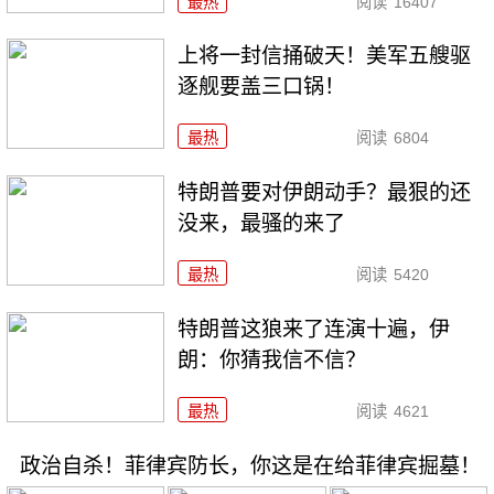
最热
阅读
16407
上将一封信捅破天！美军五艘驱
逐舰要盖三口锅！
最热
阅读
6804
特朗普要对伊朗动手？最狠的还
没来，最骚的来了
最热
阅读
5420
特朗普这狼来了连演十遍，伊
朗：你猜我信不信？
最热
阅读
4621
政治自杀！菲律宾防长，你这是在给菲律宾掘墓！