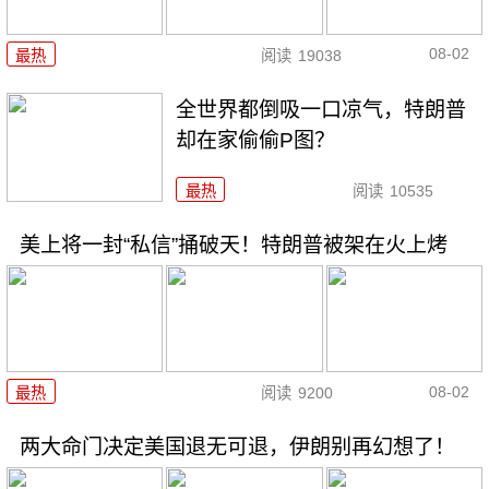
08-02
最热
阅读
19038
全世界都倒吸一口凉气，特朗普
却在家偷偷P图？
最热
阅读
10535
美上将一封“私信”捅破天！特朗普被架在火上烤
08-02
最热
阅读
9200
两大命门决定美国退无可退，伊朗别再幻想了！