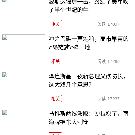
波斯这狠厉一击，终结了美军吹
了半个世纪的牛
相关
阅读
17897
冲之鸟礁一声炮响，高市早苗的
\"岛链梦\"碎一地
相关
阅读
17260
泽连斯基一夜斩总理又砍防长，
这大戏几个意思？
相关
阅读
17237
马科斯两线溃败：沙拉稳了，南
海牌被东大刺穿