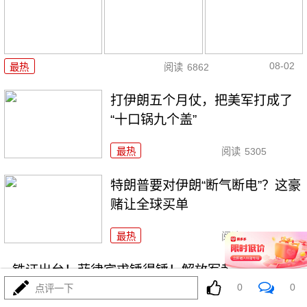
08-02
最热
阅读
6862
打伊朗五个月仗，把美军打成了
“十口锅九个盖”
最热
阅读
5305
特朗普要对伊朗“断气断电”？这豪
赌让全球买单
最热
阅读
4452
铁证出台！菲律宾求锤得锤！解放军黄岩岛亮剑
0
0
点评一下