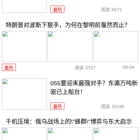
最热
阅读
5573
特朗普对波斯下狠手，为何在黎明前戛然而止？
08-04
最热
阅读
3727
055要迎来最强对手？东瀛万吨新
驱已上船台！
最热
阅读
10198
千机压境：俄乌战场上的\"蜂群\"博弈与东大启示