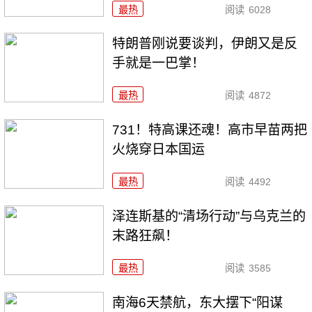
最热
阅读
6028
特朗普刚说要谈判，伊朗又是反
手就是一巴掌！
最热
阅读
4872
731！特高课还魂！高市早苗两把
火烧穿日本国运
最热
阅读
4492
泽连斯基的“清场行动”与乌克兰的
末路狂飙！
最热
阅读
3585
南海6天禁航，东大摆下“阳谋