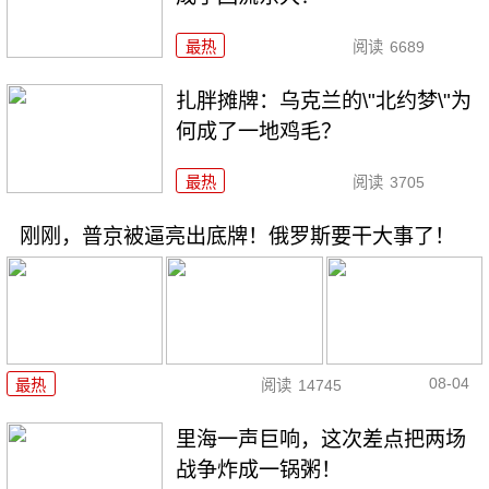
最热
阅读
6689
扎胖摊牌：乌克兰的\"北约梦\"为
何成了一地鸡毛？
最热
阅读
3705
刚刚，普京被逼亮出底牌！俄罗斯要干大事了！
08-04
最热
阅读
14745
里海一声巨响，这次差点把两场
战争炸成一锅粥！