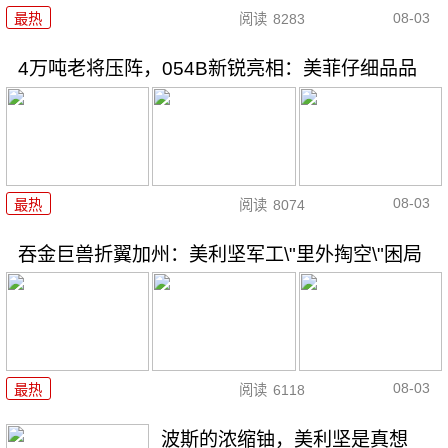
08-03
最热
阅读
8283
4万吨老将压阵，054B新锐亮相：美菲仔细品品
08-03
最热
阅读
8074
吞金巨兽折翼加州：美利坚军工\"里外掏空\"困局
08-03
最热
阅读
6118
波斯的浓缩铀，美利坚是真想