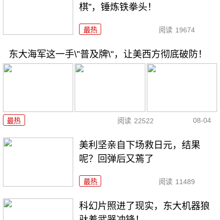
棋”，锤炼铁拳头！
最热
阅读
19674
东大海军这一手\"普及牌\"，让美西方彻底破防！
08-04
最热
阅读
22522
美利坚亲自下场救日元，结果
呢？回弹后又蔫了
最热
阅读
11489
科幻片照进了现实，东大机器狼
驮着武器冲锋！