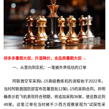
拼多多暑假大促，升温降价，全品类暑期大促 →
一、从意向到实机：一笔被外界低估的订单
阿联酋空军采购L‑15高级教练机的进程始于2022年。
当时阿联酋国防部宣布签署首批12架L‑15的采购合同，并明
确表示若飞机表现符合预期，将追加采购36架，使总数达到
48架。这笔订单在当时被不少西方观察家视为“试探性采