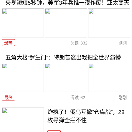
央视短短5秒钟，美军3年兵推一夜作废！亚太变天
最热
阅读
332
刚刚
五角大楼“罗生门”：特朗普这出戏把全世界演懵
最热
阅读
62
刚刚
炸疯了！俄乌互掀“仓库战”，28
枚导弹全拦不住