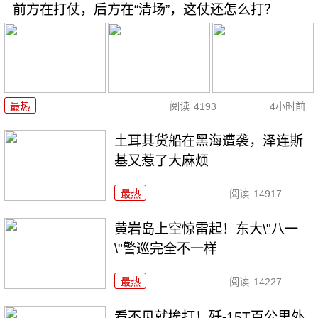
前方在打仗，后方在“清场”，这仗还怎么打？
最热
阅读
4193
4小时前
土耳其货船在黑海遭袭，泽连斯
基又惹了大麻烦
最热
阅读
14917
黄岩岛上空惊雷起！东大\"八一
\"警巡完全不一样
最热
阅读
14227
看不见就挨打！歼-15T百公里外