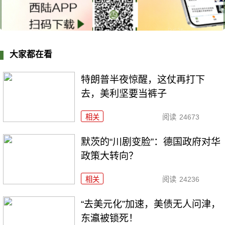
大家都在看
特朗普半夜惊醒，这仗再打下
去，美利坚要当裤子
相关
阅读
24673
默茨的“川剧变脸”：德国政府对华
政策大转向？
相关
阅读
24236
“去美元化”加速，美债无人问津，
东瀛被锁死！