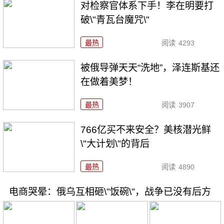
对检察官体系下手！李在明要打
破\"青瓦台魔咒\"
最热
阅读
4293
被俄导弹天天“洗地”，泽连斯基还
在做着美梦！
最热
阅读
3907
766亿买不来安全？美核潜光鲜
\"大计划\"的背后
最热
阅读
4890
电商哭晕：俄乌互相砸\"饭碗\"，战争已没有后方