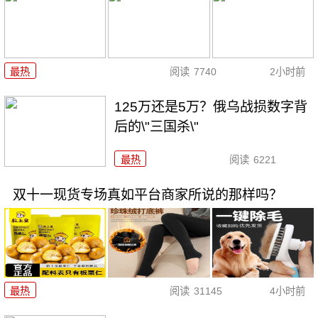
最热
阅读
7740
2小时前
125万还是5万？俄乌战损数字背
后的\"三国杀\"
最热
阅读
6221
双十一现货专场真如平台商家所说的那样吗？
最热
阅读
31145
4小时前