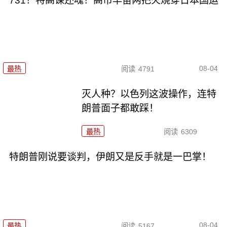
731！特高课还魂！高市早苗两把火烧穿日本国运
08-04
最热
阅读
4791
灭人种？以色列这波操作，连特
朗普面子都敢踩！
最热
阅读
6309
特朗普刚说要谈判，伊朗又是反手就是一巴掌！
08-04
最热
阅读
5167