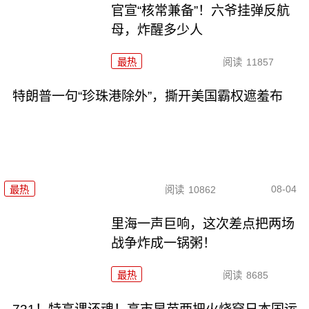
官宣“核常兼备”！六爷挂弹反航
母，炸醒多少人
最热
阅读
11857
特朗普一句“珍珠港除外”，撕开美国霸权遮羞布
08-04
最热
阅读
10862
里海一声巨响，这次差点把两场
战争炸成一锅粥！
最热
阅读
8685