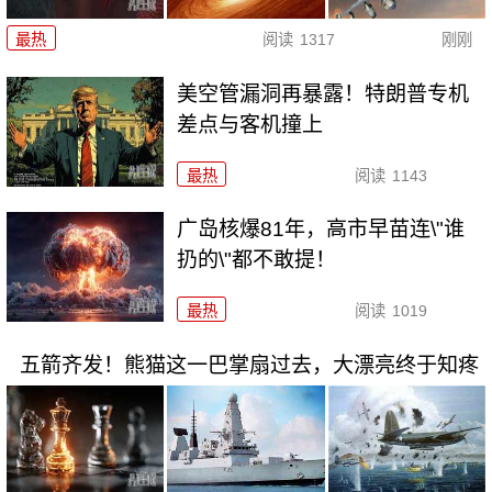
最热
阅读
1317
刚刚
美空管漏洞再暴露！特朗普专机
差点与客机撞上
最热
阅读
1143
广岛核爆81年，高市早苗连\"谁
扔的\"都不敢提！
最热
阅读
1019
五箭齐发！熊猫这一巴掌扇过去，大漂亮终于知疼