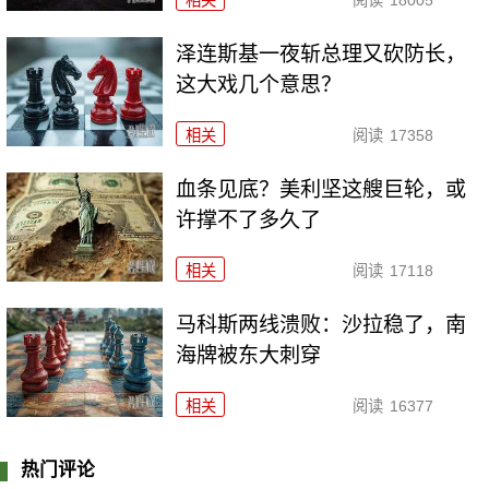
泽连斯基一夜斩总理又砍防长，
这大戏几个意思？
相关
阅读
17358
血条见底？美利坚这艘巨轮，或
许撑不了多久了
相关
阅读
17118
马科斯两线溃败：沙拉稳了，南
海牌被东大刺穿
相关
阅读
16377
热门评论