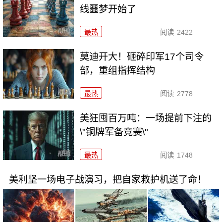
线噩梦开始了
最热
阅读
2422
莫迪开大！砸碎印军17个司令
部，重组指挥结构
最热
阅读
2778
美狂囤百万吨：一场提前下注的
\"铜牌军备竞赛\"
最热
阅读
1748
美利坚一场电子战演习，把自家救护机送了命！