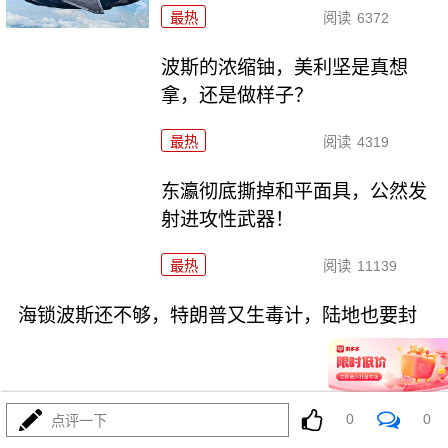
最热
阅读
6372
波斯的浓缩铀，美利坚是真想
拿，还是做样子？
最热
阅读
4319
东瀛彻底撕掉和平面具，公然发
射进攻性武器！
最热
阅读
11139
海锁波斯还不够，特朗普又生毒计，陆地也要封
0
0
点评一下