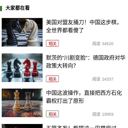
大家都在看
美国对盟友捅刀！中国这步棋，
全世界都看傻了
相关
阅读
34520
默茨的“川剧变脸”：德国政府对华
政策大转向？
相关
阅读
24337
中国这波操作，直接把西方石化
霸权打出了原形
相关
阅读
19959