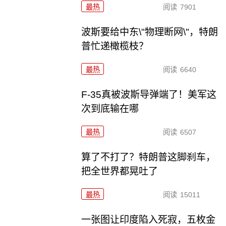
最热
阅读
7901
波斯要给中东\"物理断网\"，特朗
普忙递橄榄枝？
最热
阅读
6640
F-35真被波斯导弹端了！美军这
次到底输在哪
最热
阅读
6507
算了不打了？特朗普这脚刹车，
把全世界都晃吐了
最热
阅读
15011
一张图让印度陷入死寂，五枚金