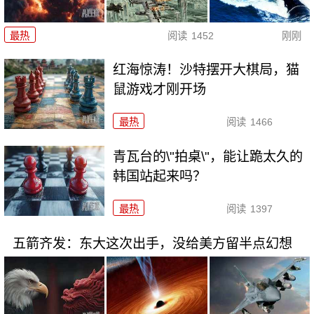
最热
阅读
1452
刚刚
红海惊涛！沙特摆开大棋局，猫
鼠游戏才刚开场
最热
阅读
1466
青瓦台的\"拍桌\"，能让跪太久的
韩国站起来吗？
最热
阅读
1397
五箭齐发：东大这次出手，没给美方留半点幻想