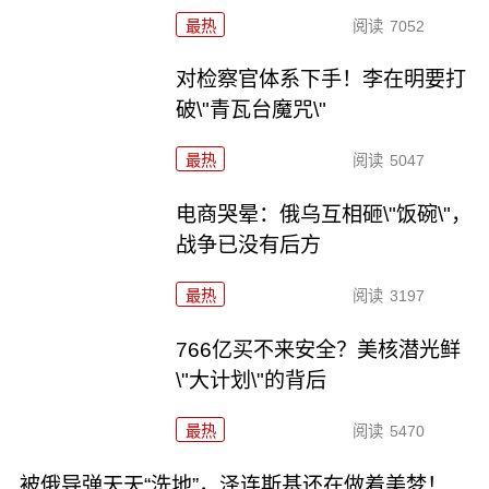
最热
阅读
7052
对检察官体系下手！李在明要打
破\"青瓦台魔咒\"
最热
阅读
5047
电商哭晕：俄乌互相砸\"饭碗\"，
战争已没有后方
最热
阅读
3197
766亿买不来安全？美核潜光鲜
\"大计划\"的背后
最热
阅读
5470
被俄导弹天天“洗地”，泽连斯基还在做着美梦！