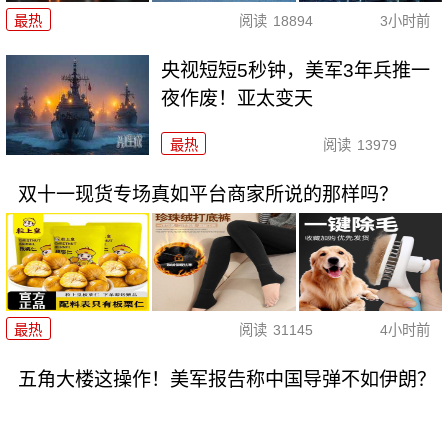
最热
阅读
18894
3小时前
央视短短5秒钟，美军3年兵推一
夜作废！亚太变天
最热
阅读
13979
双十一现货专场真如平台商家所说的那样吗？
最热
阅读
31145
4小时前
五角大楼这操作！美军报告称中国导弹不如伊朗？