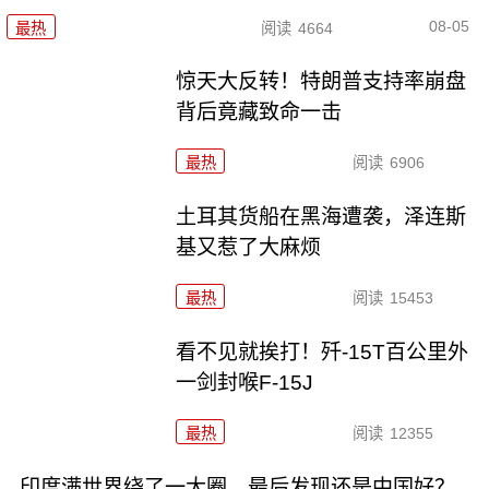
08-05
最热
阅读
4664
惊天大反转！特朗普支持率崩盘
背后竟藏致命一击
最热
阅读
6906
土耳其货船在黑海遭袭，泽连斯
基又惹了大麻烦
最热
阅读
15453
看不见就挨打！歼-15T百公里外
一剑封喉F-15J
最热
阅读
12355
印度满世界绕了一大圈，最后发现还是中国好？