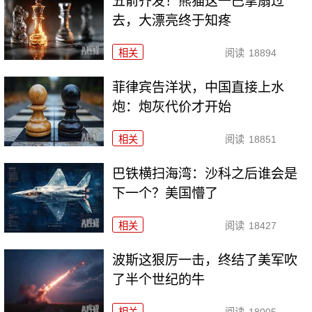
五箭齐发！熊猫这一巴掌扇过
去，大漂亮终于知疼
相关
阅读
18894
菲律宾告洋状，中国直接上水
炮：炮灰代价才开始
相关
阅读
18851
巴铁横扫海湾：沙科之后谁会是
下一个？美国懵了
相关
阅读
18427
波斯这狠厉一击，终结了美军吹
了半个世纪的牛
相关
阅读
18005