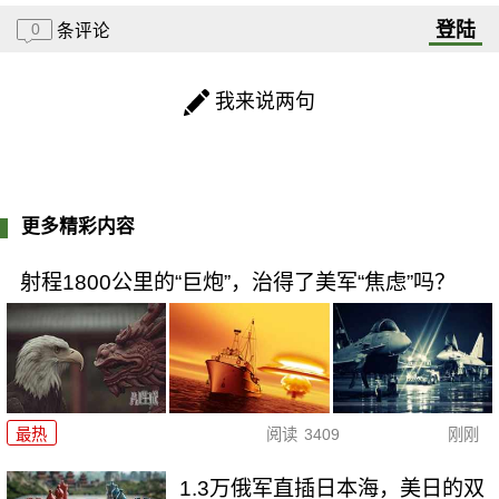
登陆
0
条评论
我来说两句
更多精彩内容
射程1800公里的“巨炮”，治得了美军“焦虑”吗？
最热
阅读
3409
刚刚
1.3万俄军直插日本海，美日的双