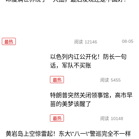
08-05
最热
阅读
12146
以色列内讧公开化！防长一句
话，军队不买账
最热
阅读
5455
特朗普突然关闭领事馆，高市早
苗的美梦该醒了
最热
阅读
10148
黄岩岛上空惊雷起！东大\"八一\"警巡完全不一样