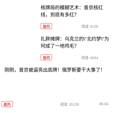
核牌局的模糊艺术：普京核红
线，到底有多红？
最热
阅读
4128
扎胖摊牌：乌克兰的\"北约梦\"为
何成了一地鸡毛？
最热
阅读
4044
刚刚，普京被逼亮出底牌！俄罗斯要干大事了！
08-04
最热
阅读
15128