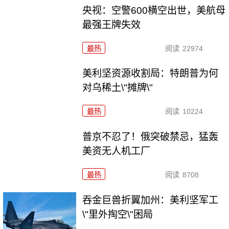
央视：空警600横空出世，美航母
最强王牌失效
最热
阅读
22974
美利坚资源收割局：特朗普为何
对乌稀土\"摊牌\"
最热
阅读
10224
普京不忍了！俄突破禁忌，猛轰
美资无人机工厂
最热
阅读
8708
吞金巨兽折翼加州：美利坚军工
\"里外掏空\"困局