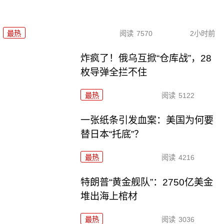
最热
阅读
7570
2小时前
炸疯了！俄乌互掀“仓库战”，28
枚导弹全拦不住
最热
阅读
5122
一张纸条引发血案：美国为何要
替日本“托底”？
最热
阅读
4216
特朗普“黄金舰队”：2750亿美金
堆出海上棺材
最热
阅读
3036