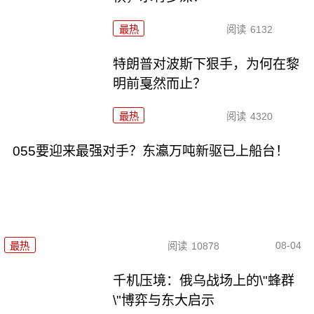
最热
阅读
6132
特朗普对波斯下狠手，为何在黎
明前戛然而止？
最热
阅读
4320
055要迎来最强对手？东瀛万吨新驱已上船台！
08-04
最热
阅读
10878
千机压境：俄乌战场上的\"蜂群
\"博弈与东大启示