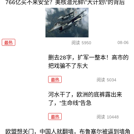
766亿买不来安全？美核潜光鲜\"大计划\"的背后
08-06
最热
阅读
5950
删去28字，扩军一整本！高市的
把戏骗不了东大
最热
阅读
5034
河水干了，欧洲的底裤露出来
了，“生命线”告急
最热
阅读
10448
欧盟想关门，中国人就翻墙，布鲁塞尔被逼到墙角