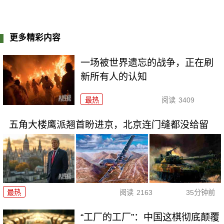
更多精彩内容
一场被世界遗忘的战争，正在刷
新所有人的认知
最热
阅读
3409
五角大楼鹰派翘首盼进京，北京连门缝都没给留
最热
阅读
2163
35分钟前
“工厂的工厂”：中国这棋彻底颠覆