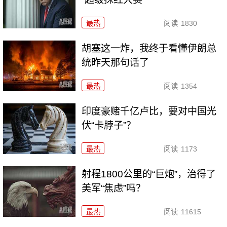
最热
阅读
1830
胡塞这一炸，我终于看懂伊朗总
统昨天那句话了
最热
阅读
1354
印度豪赌千亿卢比，要对中国光
伏“卡脖子”？
最热
阅读
1173
射程1800公里的“巨炮”，治得了
美军“焦虑”吗？
最热
阅读
11615