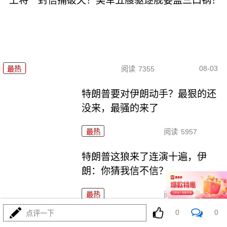
上将一封信捅破天！美军五艘驱逐舰要盖三口锅！
08-03
最热
阅读
7355
特朗普要对伊朗动手？最狠的还
没来，最骚的来了
最热
阅读
5957
特朗普这狼来了连演十遍，伊
朗：你猜我信不信？
最热
阅读
5172
0
0
点评一下
政治自杀！菲律宾防长，你这是