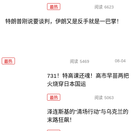
最热
阅读
6623
特朗普刚说要谈判，伊朗又是反手就是一巴掌！
08-04
最热
阅读
5469
731！特高课还魂！高市早苗两把
火烧穿日本国运
最热
阅读
5063
泽连斯基的“清场行动”与乌克兰的
末路狂飙！