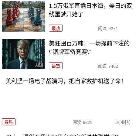
1.3万俄军直插日本海，美日的双
线噩梦开始了
最热
阅读
9271
美狂囤百万吨：一场提前下注的
\"铜牌军备竞赛\"
最热
阅读
7402
美利坚一场电子战演习，把自家救护机送了命！
最热
阅读
6225
3小时前