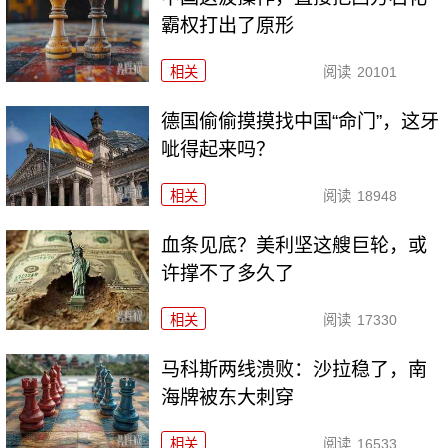
霸权打出了原形
相关
阅读
20101
德国偷偷摸摸找中国“命门”，这牙
呲得起来吗？
相关
阅读
18948
血条见底？美利坚这艘巨轮，或
许撑不了多久了
相关
阅读
17330
马科斯两线溃败：沙拉稳了，南
海牌被东大刺穿
相关
阅读
16533