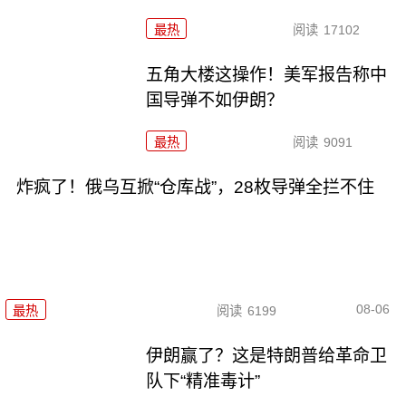
最热
阅读
17102
五角大楼这操作！美军报告称中
国导弹不如伊朗？
最热
阅读
9091
炸疯了！俄乌互掀“仓库战”，28枚导弹全拦不住
08-06
最热
阅读
6199
伊朗赢了？这是特朗普给革命卫
队下“精准毒计”