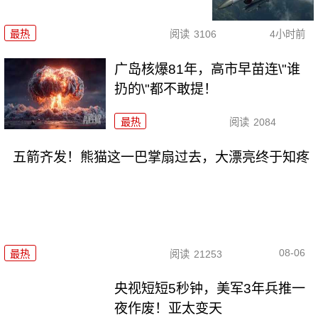
最热
阅读
3106
4小时前
广岛核爆81年，高市早苗连\"谁
扔的\"都不敢提！
最热
阅读
2084
五箭齐发！熊猫这一巴掌扇过去，大漂亮终于知疼
08-06
最热
阅读
21253
央视短短5秒钟，美军3年兵推一
夜作废！亚太变天