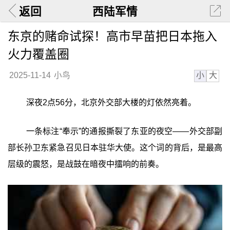
返回
西陆军情
东京的赌命试探！高市早苗把日本拖入
火力覆盖圈
小
大
2025-11-14
小鸟
深夜2点56分，北京外交部大楼的灯依然亮着。
一条标注“奉示”的通报撕裂了东亚的夜空——外交部副
部长孙卫东紧急召见日本驻华大使。这个词的背后，是最高
层级的震怒，是战鼓在暗夜中擂响的前奏。