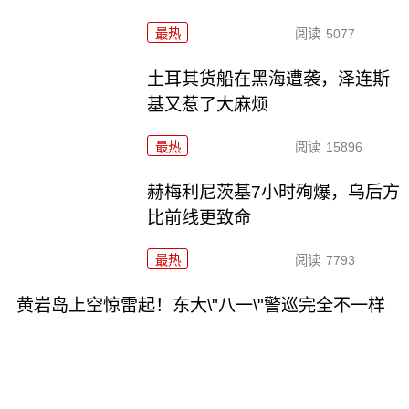
最热
阅读
5077
土耳其货船在黑海遭袭，泽连斯
基又惹了大麻烦
最热
阅读
15896
赫梅利尼茨基7小时殉爆，乌后方
比前线更致命
最热
阅读
7793
黄岩岛上空惊雷起！东大\"八一\"警巡完全不一样