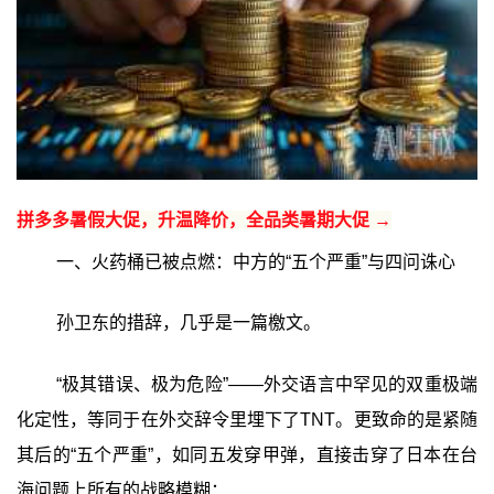
拼多多暑假大促，升温降价，全品类暑期大促 →
一、火药桶已被点燃：中方的“五个严重”与四问诛心
孙卫东的措辞，几乎是一篇檄文。
“极其错误、极为危险”——外交语言中罕见的双重极端
化定性，等同于在外交辞令里埋下了TNT。更致命的是紧随
其后的“五个严重”，如同五发穿甲弹，直接击穿了日本在台
海问题上所有的战略模糊：