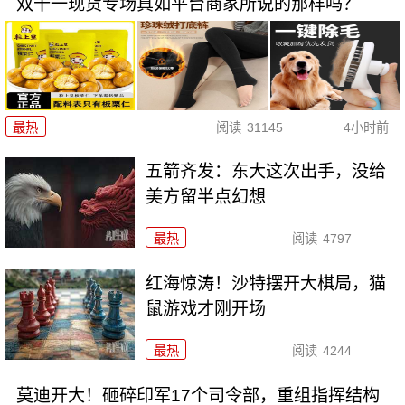
双十一现货专场真如平台商家所说的那样吗？
最热
阅读
31145
4小时前
五箭齐发：东大这次出手，没给
美方留半点幻想
最热
阅读
4797
红海惊涛！沙特摆开大棋局，猫
鼠游戏才刚开场
最热
阅读
4244
莫迪开大！砸碎印军17个司令部，重组指挥结构