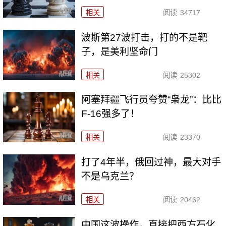
相关
阅读
34717
波斯第27波打击，打的不是靶
子，是美利坚命门
相关
阅读
25302
阿塞拜疆飞行员夸赞“枭龙”：比比
F-16强多了！
相关
阅读
23370
打了4年半，俄回过神，最大对手
不是乌克兰？
相关
阅读
20462
中国这波操作，直接把西方石化