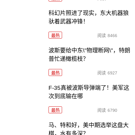
科幻片照进了现实，东大机器狼
驮着武器冲锋！
最热
阅读
8466
波斯要给中东\"物理断网\"，特朗
普忙递橄榄枝？
最热
阅读
6927
F-35真被波斯导弹端了！美军这
次到底输在哪
最热
阅读
6790
马、特和好，美中期选举这盘大
棋，水有多深？