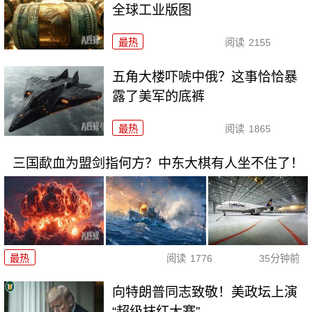
全球工业版图
最热
阅读
2155
五角大楼吓唬中俄？这事恰恰暴
露了美军的底裤
最热
阅读
1865
三国歃血为盟剑指何方？中东大棋有人坐不住了！
最热
阅读
1776
35分钟前
向特朗普同志致敬！美政坛上演
“超级抹红大赛”