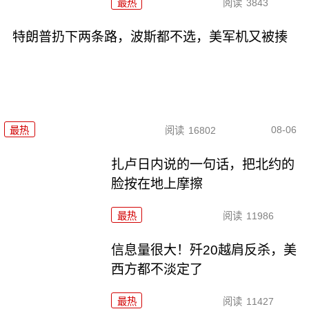
最热
阅读
3843
特朗普扔下两条路，波斯都不选，美军机又被揍
08-06
最热
阅读
16802
扎卢日内说的一句话，把北约的
脸按在地上摩擦
最热
阅读
11986
信息量很大！歼20越肩反杀，美
西方都不淡定了
最热
阅读
11427