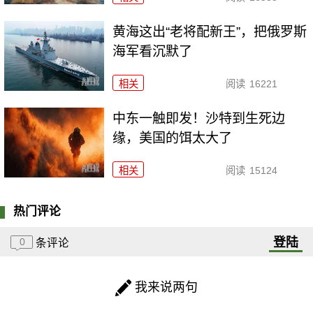
黄海这出“老将配新王”，把俄罗斯
海军看沉默了
相关
阅读
16221
中东一触即发！沙特到生死边
缘，美国的饵太大了
相关
阅读
15124
热门评论
登陆
0
条评论
我来说两句