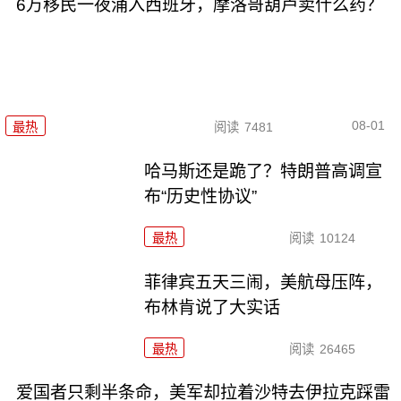
6万移民一夜涌入西班牙，摩洛哥葫芦卖什么药？
08-01
最热
阅读
7481
哈马斯还是跪了？特朗普高调宣
布“历史性协议”
最热
阅读
10124
菲律宾五天三闹，美航母压阵，
布林肯说了大实话
最热
阅读
26465
爱国者只剩半条命，美军却拉着沙特去伊拉克踩雷