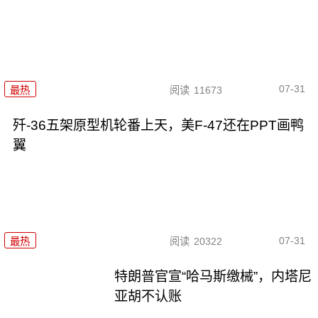
07-31
最热
阅读
11673
歼-36五架原型机轮番上天，美F-47还在PPT画鸭
翼
07-31
最热
阅读
20322
特朗普官宣“哈马斯缴械”，内塔尼
亚胡不认账