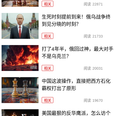
相关
阅读
22871
生死时刻提前到来！俄乌战争终
到见分晓的时刻？
相关
阅读
21733
打了4年半，俄回过神，最大对手
不是乌克兰？
相关
阅读
20031
中国这波操作，直接把西方石化
霸权打出了原形
相关
阅读
19670
美国最狠的反华鹰派，怎么访个