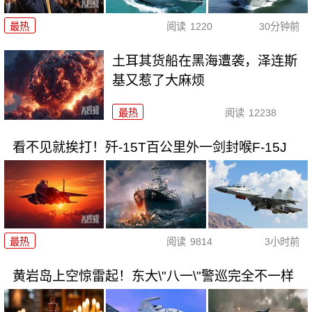
最热
阅读
1220
30分钟前
土耳其货船在黑海遭袭，泽连斯
基又惹了大麻烦
最热
阅读
12238
看不见就挨打！歼-15T百公里外一剑封喉F-15J
最热
阅读
9814
3小时前
黄岩岛上空惊雷起！东大\"八一\"警巡完全不一样