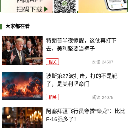
大家都在看
特朗普半夜惊醒，这仗再打下
去，美利坚要当裤子
相关
阅读
24507
波斯第27波打击，打的不是靶
子，是美利坚命门
相关
阅读
24075
阿塞拜疆飞行员夸赞“枭龙”：比比
F-16强多了！