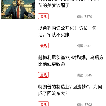
苗的美梦该醒了
最热
阅读
7870
以色列内讧公开化！防长一句
话，军队不买账
最热
阅读
3961
赫梅利尼茨基7小时殉爆，乌后方
比前线更致命
最热
阅读
5845
特朗普的制造业\"回流梦\"，为何
成了回流东大？
最热
阅读
5702