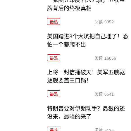
一张图让印度陷入死寂，五枚金
牌背后的终极真相
最热
阅读
9952
美国踏进3个大坑把自己埋了！恐
怕一个都爬不出
最热
阅读
16056
上将一封信捅破天！美军五艘驱
逐舰要盖三口锅！
最热
阅读
6541
特朗普要对伊朗动手？最狠的还
没来，最骚的来了
最热
阅读
5135