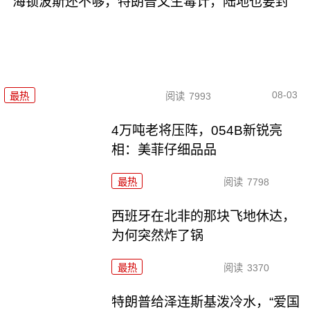
海锁波斯还不够，特朗普又生毒计，陆地也要封
08-03
最热
阅读
7993
4万吨老将压阵，054B新锐亮
相：美菲仔细品品
最热
阅读
7798
西班牙在北非的那块飞地休达，
为何突然炸了锅
最热
阅读
3370
特朗普给泽连斯基泼冷水，“爱国