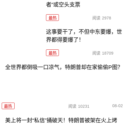
者”或空头支票
最热
阅读
2978
这事要干了，不但中东要爆，世
界都得要爆了！
最热
阅读
18709
全世界都倒吸一口凉气，特朗普却在家偷偷P图？
08-02
最热
阅读
10231
美上将一封“私信”捅破天！特朗普被架在火上烤