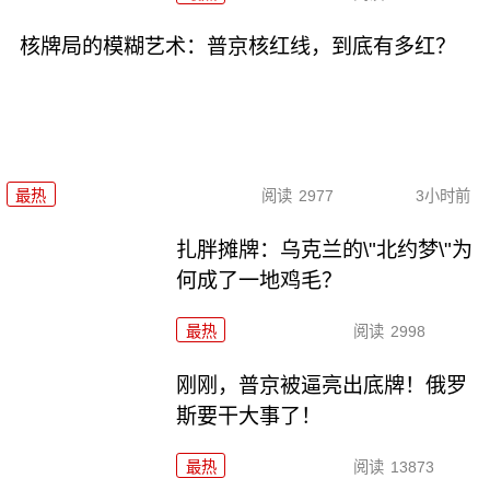
核牌局的模糊艺术：普京核红线，到底有多红？
最热
阅读
2977
3小时前
扎胖摊牌：乌克兰的\"北约梦\"为
何成了一地鸡毛？
最热
阅读
2998
刚刚，普京被逼亮出底牌！俄罗
斯要干大事了！
最热
阅读
13873