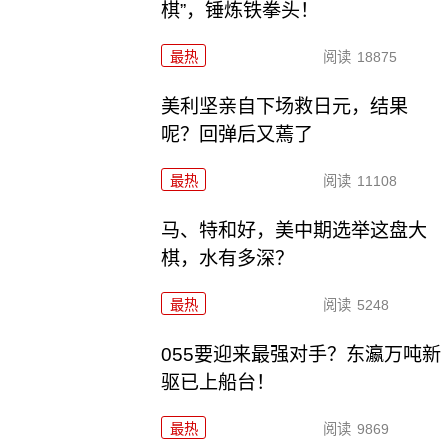
棋”，锤炼铁拳头！
最热
阅读
18875
美利坚亲自下场救日元，结果
呢？回弹后又蔫了
最热
阅读
11108
马、特和好，美中期选举这盘大
棋，水有多深？
最热
阅读
5248
055要迎来最强对手？东瀛万吨新
驱已上船台！
最热
阅读
9869