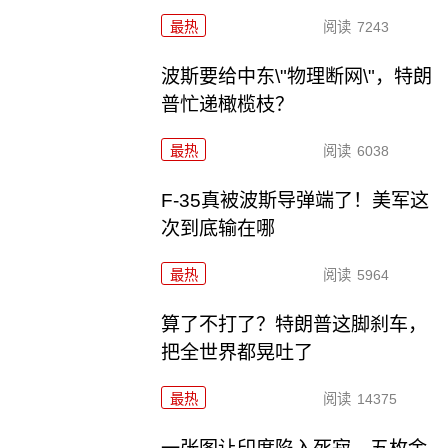
最热
阅读
7243
波斯要给中东\"物理断网\"，特朗
普忙递橄榄枝？
最热
阅读
6038
F-35真被波斯导弹端了！美军这
次到底输在哪
最热
阅读
5964
算了不打了？特朗普这脚刹车，
把全世界都晃吐了
最热
阅读
14375