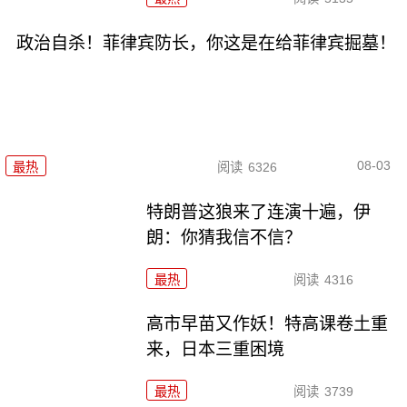
政治自杀！菲律宾防长，你这是在给菲律宾掘墓！
08-03
最热
阅读
6326
特朗普这狼来了连演十遍，伊
朗：你猜我信不信？
最热
阅读
4316
高市早苗又作妖！特高课卷土重
来，日本三重困境
最热
阅读
3739