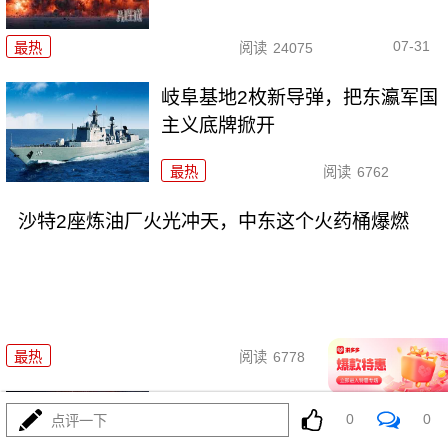
07-31
最热
阅读
24075
岐阜基地2枚新导弹，把东瀛军国
主义底牌掀开
最热
阅读
6762
沙特2座炼油厂火光冲天，中东这个火药桶爆燃
07-31
最热
阅读
6778
大闹利雅得：波斯无人机是如何
0
0
点评一下
炸开了CIA秘巢