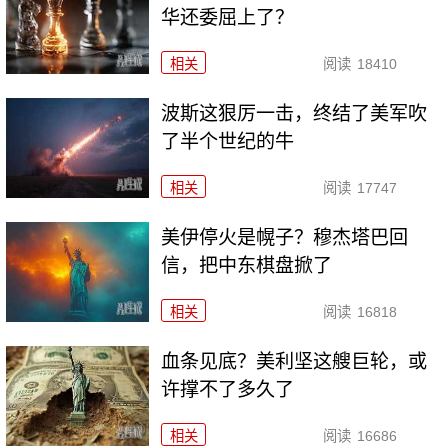
华还委屈上了？
相关
阅读
18410
波斯这狠厉一击，终结了美军吹
了半个世纪的牛
相关
阅读
17747
美伊停火是幌子？穆杰塔巴回
信，把中东棋盘掀了
相关
阅读
16818
血条见底？美利坚这艘巨轮，或
许撑不了多久了
相关
阅读
16686