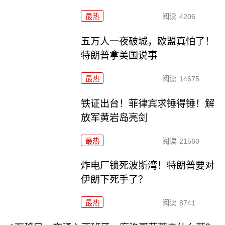
最热
阅读
4206
五万人一夜破城，欧盟真怕了！
特朗普拿美国说事
最热
阅读
14675
铁证出台！菲律宾求锤得锤！解
放军黄岩岛亮剑
最热
阅读
21560
炸电厂锁死波斯湾！特朗普要对
伊朗下死手了？
最热
阅读
8741