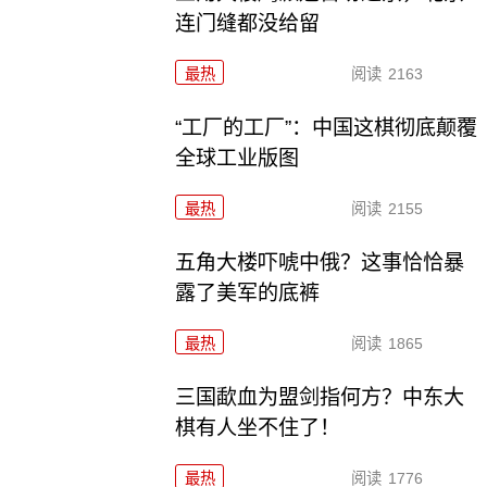
连门缝都没给留
最热
阅读
2163
“工厂的工厂”：中国这棋彻底颠覆
全球工业版图
最热
阅读
2155
五角大楼吓唬中俄？这事恰恰暴
露了美军的底裤
最热
阅读
1865
三国歃血为盟剑指何方？中东大
棋有人坐不住了！
最热
阅读
1776