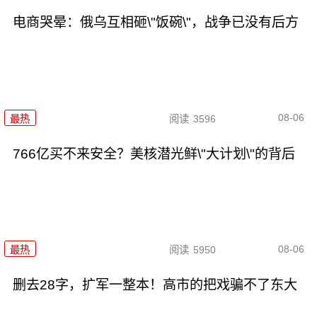
电商哭晕：俄乌互相砸\"饭碗\"，战争已没有后方
08-06
最热
阅读
3596
766亿买不来安全？美核潜光鲜\"大计划\"的背后
08-06
最热
阅读
5950
删去28字，扩军一整本！高市的把戏骗不了东大