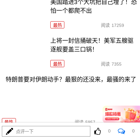
美国踏进3个大坑把自己埋了！恐
怕一个都爬不出
最热
阅读
17259
上将一封信捅破天！美军五艘驱
逐舰要盖三口锅！
最热
阅读
7355
特朗普要对伊朗动手？最狠的还没来，最骚的来了
08-03
最热
阅读
5957
0
0
点评一下
特朗普这狼来了连演十遍，伊