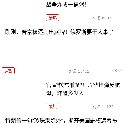
战争炸成一锅粥！
最热
阅读
8997
刚刚，普京被逼亮出底牌！俄罗斯要干大事了！
08-04
最热
阅读
15402
官宣“核常兼备”！六爷挂弹反航
母，炸醒多少人
最热
阅读
12124
特朗普一句“珍珠港除外”，撕开美国霸权遮羞布