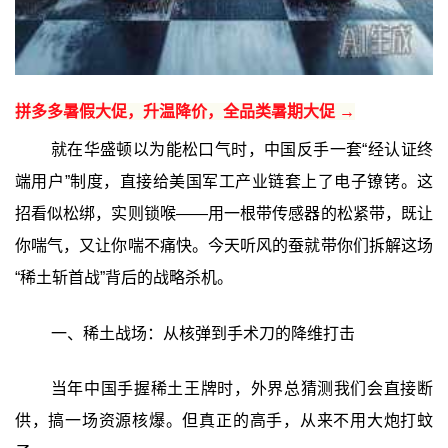
拼多多暑假大促，升温降价，全品类暑期大促 →
就在华盛顿以为能松口气时，中国反手一套“经认证终
端用户”制度，直接给美国军工产业链套上了电子镣铐。这
招看似松绑，实则锁喉——用一根带传感器的松紧带，既让
你喘气，又让你喘不痛快。今天听风的蚕就带你们拆解这场
“稀土斩首战”背后的战略杀机。
一、稀土战场：从核弹到手术刀的降维打击
当年中国手握稀土王牌时，外界总猜测我们会直接断
供，搞一场资源核爆。但真正的高手，从来不用大炮打蚊