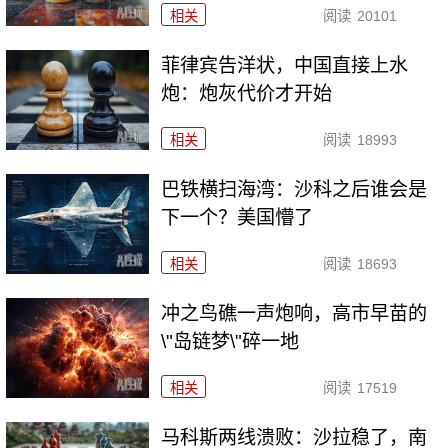
相关
阅读
20101
菲律宾告洋状，中国直接上水
炮：炮灰代价才开始
相关
阅读
18993
巴铁横扫海湾：沙科之后谁会是
下一个？美国懵了
相关
阅读
18693
冲之鸟礁一声炮响，高市早苗的
\"岛链梦\"碎一地
相关
阅读
17519
马科斯两线溃败：沙拉稳了，南