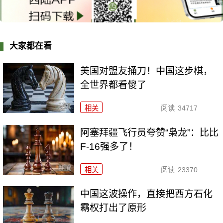
大家都在看
美国对盟友捅刀！中国这步棋，
全世界都看傻了
相关
阅读
34717
阿塞拜疆飞行员夸赞“枭龙”：比比
F-16强多了！
相关
阅读
23370
中国这波操作，直接把西方石化
霸权打出了原形