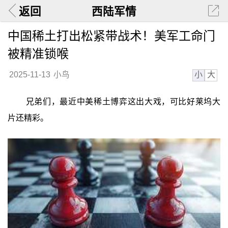
返回
西陆军情
中国稀土打出松紧带战术！美军工命门
被精准锁喉
小
大
2025-11-13
小鸟
兄弟们，最近中美稀土博弈这出大戏，可比好莱坞大
片还精彩。