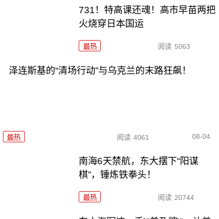
731！特高课还魂！高市早苗两把
火烧穿日本国运
最热
阅读
5063
泽连斯基的“清场行动”与乌克兰的末路狂飙！
08-04
最热
阅读
4061
南海6天禁航，东大摆下“阳谋
棋”，锤炼铁拳头！
最热
阅读
20744