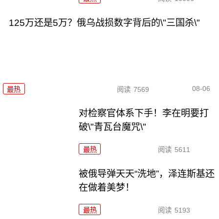
125万还是5万？俄乌战损数字背后的\"三国杀\"
08-06
最热
阅读
7569
对检察官体系下手！李在明要打
破\"青瓦台魔咒\"
最热
阅读
5611
被俄导弹天天“洗地”，泽连斯基还
在做着美梦！
最热
阅读
5193