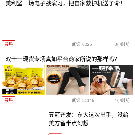
美利坚一场电子战演习，把自家救护机送了命！
最热
阅读
6225
3小时前
双十一现货专场真如平台商家所说的那样吗？
最热
阅读
31145
4小时前
五箭齐发：东大这次出手，没给
美方留半点幻想