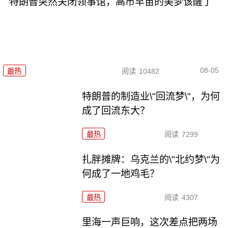
特朗普突然关闭领事馆，高市早苗的美梦该醒了
08-05
最热
阅读
10482
特朗普的制造业\"回流梦\"，为何
成了回流东大？
最热
阅读
7299
扎胖摊牌：乌克兰的\"北约梦\"为
何成了一地鸡毛？
最热
阅读
4307
里海一声巨响，这次差点把两场