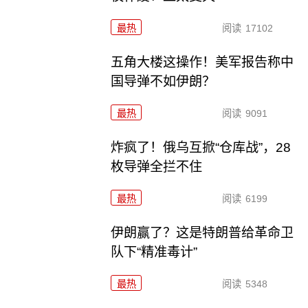
最热
阅读
17102
五角大楼这操作！美军报告称中
国导弹不如伊朗？
最热
阅读
9091
炸疯了！俄乌互掀“仓库战”，28
枚导弹全拦不住
最热
阅读
6199
伊朗赢了？这是特朗普给革命卫
队下“精准毒计”
最热
阅读
5348