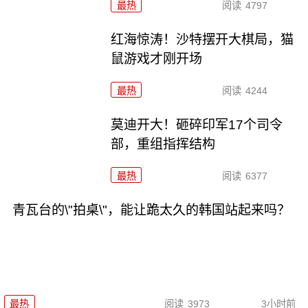
最热
阅读
4797
红海惊涛！沙特摆开大棋局，猫
鼠游戏才刚开场
最热
阅读
4244
莫迪开大！砸碎印军17个司令
部，重组指挥结构
最热
阅读
6377
青瓦台的\"拍桌\"，能让跪太久的韩国站起来吗？
最热
阅读
3973
3小时前