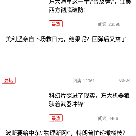
东大海军这一手\"普及牌\"，让美
西方彻底破防！
最热
阅读
23598
美利坚亲自下场救日元，结果呢？回弹后又蔫了
08-04
最热
阅读
12061
科幻片照进了现实，东大机器狼
驮着武器冲锋！
最热
阅读
8466
波斯要给中东\"物理断网\"，特朗普忙递橄榄枝？