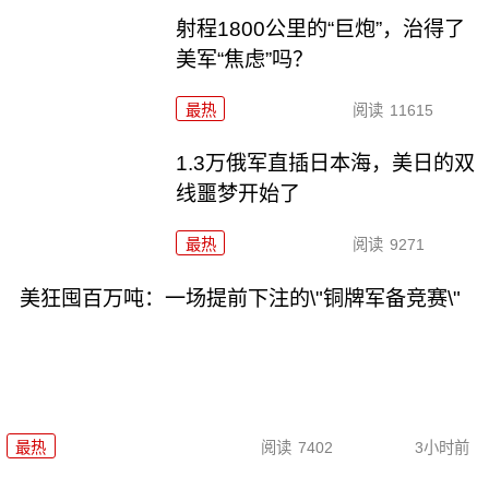
射程1800公里的“巨炮”，治得了
美军“焦虑”吗？
最热
阅读
11615
1.3万俄军直插日本海，美日的双
线噩梦开始了
最热
阅读
9271
美狂囤百万吨：一场提前下注的\"铜牌军备竞赛\"
最热
阅读
7402
3小时前