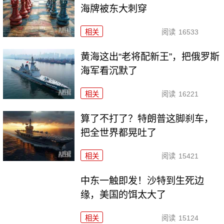
海牌被东大刺穿
相关
阅读
16533
黄海这出“老将配新王”，把俄罗斯
海军看沉默了
相关
阅读
16221
算了不打了？特朗普这脚刹车，
把全世界都晃吐了
相关
阅读
15421
中东一触即发！沙特到生死边
缘，美国的饵太大了
相关
阅读
15124