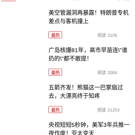
美空管漏洞再暴露！特朗普专机
差点与客机撞上
最热
阅读
3106
广岛核爆81年，高市早苗连\"谁
扔的\"都不敢提！
最热
阅读
2084
五箭齐发！熊猫这一巴掌扇过
去，大漂亮终于知疼
最热
阅读
21253
央视短短5秒钟，美军3年兵推一
夜作废！亚太变天