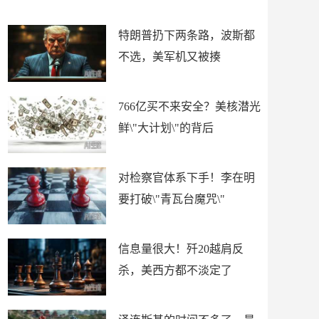
了
特朗普扔下两条路，波斯都
不选，美军机又被揍
766亿买不来安全？美核潜光
鲜\"大计划\"的背后
对检察官体系下手！李在明
要打破\"青瓦台魔咒\"
信息量很大！歼20越肩反
杀，美西方都不淡定了