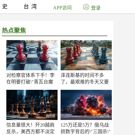
历史
台湾
APP访问
登录
热点聚焦
对检察官体系下手！李
泽连斯基的时间不多
在明要打破\"青瓦台魔
了，最艰难的冬天又要
咒\"
来了
信息量很大！歼20越肩
125万还是5万？俄乌战
反杀，美西方都不淡定
损数字背后的\"三国杀\"