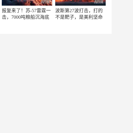
报复来了！苏-57雷霆一
波斯第27波打击，打的
击，7000吨粮船沉海底
不是靶子，是美利坚命
门