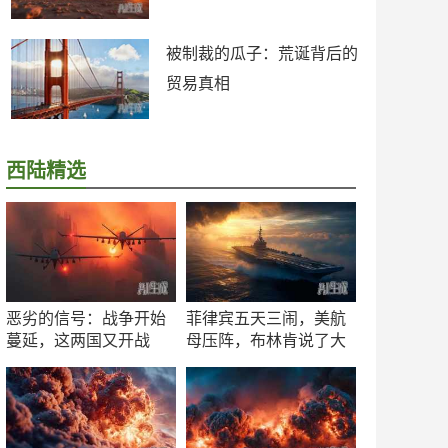
被制裁的瓜子：荒诞背后的
贸易真相
西陆精选
恶劣的信号：战争开始
菲律宾五天三闹，美航
蔓延，这两国又开战
母压阵，布林肯说了大
了！
实话