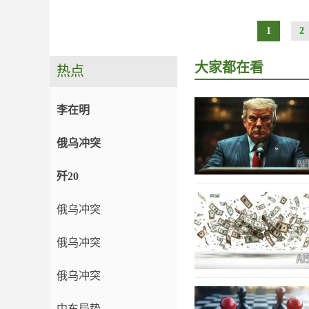
1
2
大家都在看
热点
李在明
俄乌冲突
歼20
俄乌冲突
俄乌冲突
俄乌冲突
中东局势