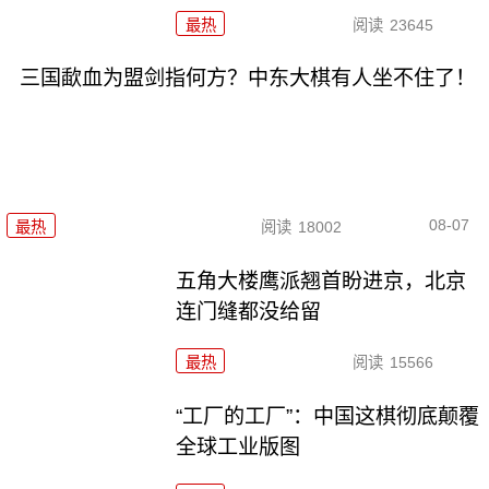
最热
阅读
23645
三国歃血为盟剑指何方？中东大棋有人坐不住了！
08-07
最热
阅读
18002
五角大楼鹰派翘首盼进京，北京
连门缝都没给留
最热
阅读
15566
“工厂的工厂”：中国这棋彻底颠覆
全球工业版图