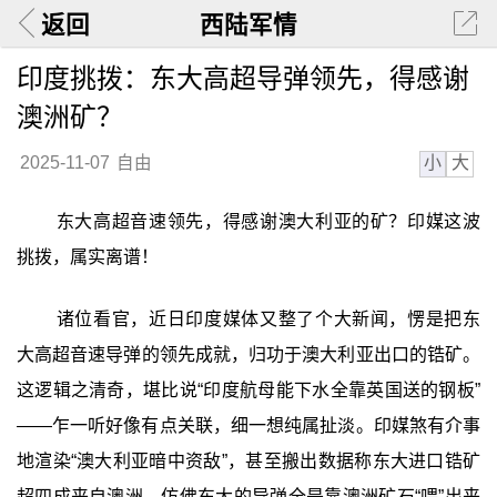
返回
西陆军情
印度挑拨：东大高超导弹领先，得感谢
澳洲矿？
小
大
2025-11-07
自由
东大高超音速领先，得感谢澳大利亚的矿？印媒这波
挑拨，属实离谱！
诸位看官，近日印度媒体又整了个大新闻，愣是把东
大高超音速导弹的领先成就，归功于澳大利亚出口的锆矿。
这逻辑之清奇，堪比说“印度航母能下水全靠英国送的钢板”
——乍一听好像有点关联，细一想纯属扯淡。印媒煞有介事
地渲染“澳大利亚暗中资敌”，甚至搬出数据称东大进口锆矿
超四成来自澳洲，仿佛东大的导弹全是靠澳洲矿石“喂”出来