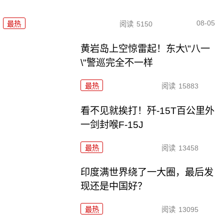
08-05
最热
阅读
5150
黄岩岛上空惊雷起！东大\"八一
\"警巡完全不一样
最热
阅读
15883
看不见就挨打！歼-15T百公里外
一剑封喉F-15J
最热
阅读
13458
印度满世界绕了一大圈，最后发
现还是中国好？
最热
阅读
13095