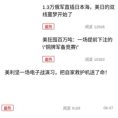
1.3万俄军直插日本海，美日的双
线噩梦开始了
最热
阅读
12668
美狂囤百万吨：一场提前下注的
\"铜牌军备竞赛\"
最热
阅读
10383
美利坚一场电子战演习，把自家救护机送了命！
08-07
最热
阅读
9168