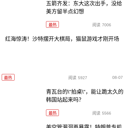
五箭齐发：东大这次出手，没给
美方留半点幻想
最热
阅读
7006
红海惊涛！沙特摆开大棋局，猫鼠游戏才刚开场
08-07
最热
阅读
5927
青瓦台的\"拍桌\"，能让跪太久的
韩国站起来吗？
最热
阅读
5566
美空管漏洞再暴露！特朗普专机