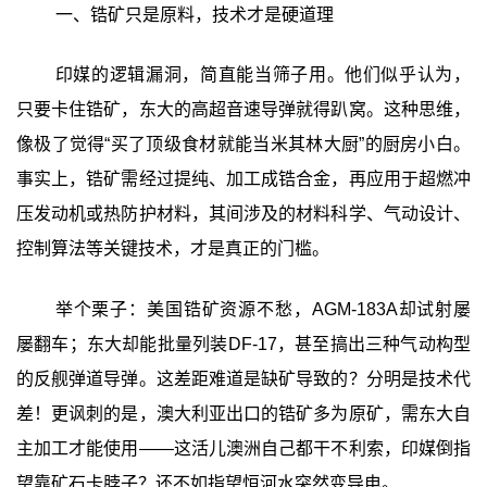
一、锆矿只是原料，技术才是硬道理
印媒的逻辑漏洞，简直能当筛子用。他们似乎认为，
只要卡住锆矿，东大的高超音速导弹就得趴窝。这种思维，
像极了觉得“买了顶级食材就能当米其林大厨”的厨房小白。
事实上，锆矿需经过提纯、加工成锆合金，再应用于超燃冲
压发动机或热防护材料，其间涉及的材料科学、气动设计、
控制算法等关键技术，才是真正的门槛。
举个栗子：美国锆矿资源不愁，AGM-183A却试射屡
屡翻车；东大却能批量列装DF-17，甚至搞出三种气动构型
的反舰弹道导弹。这差距难道是缺矿导致的？分明是技术代
差！更讽刺的是，澳大利亚出口的锆矿多为原矿，需东大自
主加工才能使用——这活儿澳洲自己都干不利索，印媒倒指
望靠矿石卡脖子？还不如指望恒河水突然变导电。