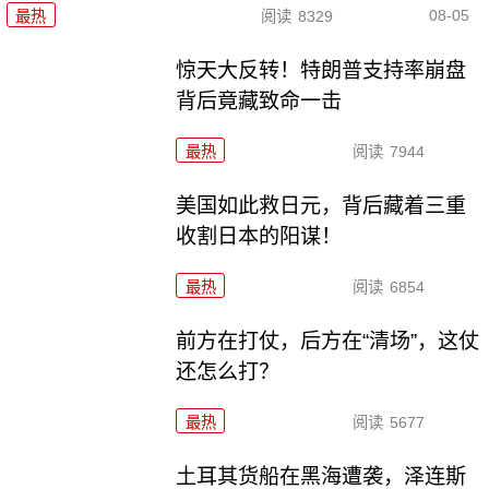
08-05
最热
阅读
8329
惊天大反转！特朗普支持率崩盘
背后竟藏致命一击
最热
阅读
7944
美国如此救日元，背后藏着三重
收割日本的阳谋！
最热
阅读
6854
前方在打仗，后方在“清场”，这仗
还怎么打？
最热
阅读
5677
土耳其货船在黑海遭袭，泽连斯