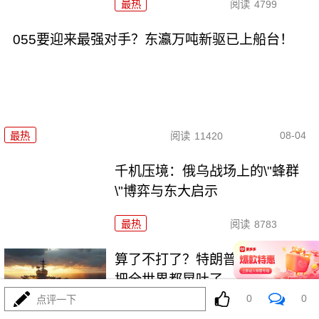
最热
阅读
4799
055要迎来最强对手？东瀛万吨新驱已上船台！
08-04
最热
阅读
11420
千机压境：俄乌战场上的\"蜂群
\"博弈与东大启示
最热
阅读
8783
算了不打了？特朗普这脚刹车，
把全世界都晃吐了
0
0
点评一下
最热
阅读
16089