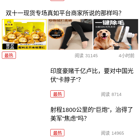
双十一现货专场真如平台商家所说的那样吗？
最热
阅读
31145
4小时前
印度豪赌千亿卢比，要对中国光
伏“卡脖子”？
最热
阅读
8714
射程1800公里的“巨炮”，治得了
美军“焦虑”吗？
最热
阅读
14965