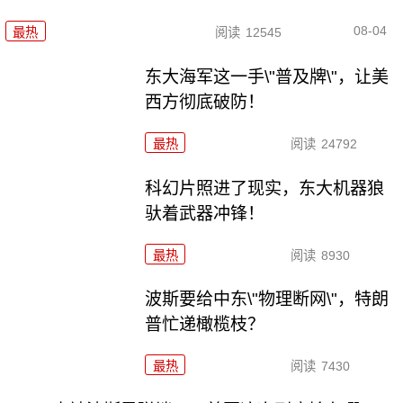
08-04
最热
阅读
12545
东大海军这一手\"普及牌\"，让美
西方彻底破防！
最热
阅读
24792
科幻片照进了现实，东大机器狼
驮着武器冲锋！
最热
阅读
8930
波斯要给中东\"物理断网\"，特朗
普忙递橄榄枝？
最热
阅读
7430