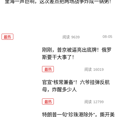
里海一声巨响，这次差点把两场战争炸成一锅粥！
08-05
最热
阅读
9639
刚刚，普京被逼亮出底牌！俄罗
斯要干大事了！
最热
阅读
16019
官宣“核常兼备”！六爷挂弹反航
母，炸醒多少人
最热
阅读
12799
特朗普一句“珍珠港除外”，撕开美