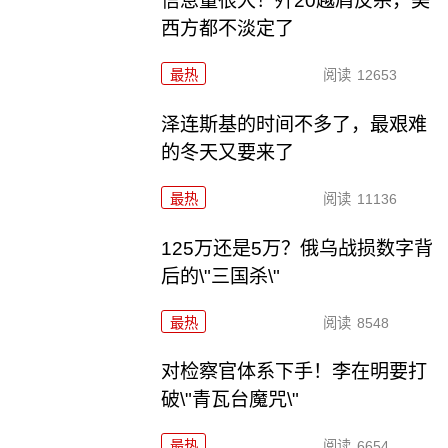
信息量很大！歼20越肩反杀，美
西方都不淡定了
最热
阅读
12653
泽连斯基的时间不多了，最艰难
的冬天又要来了
最热
阅读
11136
125万还是5万？俄乌战损数字背
后的\"三国杀\"
最热
阅读
8548
对检察官体系下手！李在明要打
破\"青瓦台魔咒\"
最热
阅读
6654