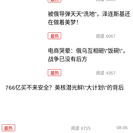
被俄导弹天天“洗地”，泽连斯基还
在做着美梦！
最热
阅读
6057
电商哭晕：俄乌互相砸\"饭碗\"，
战争已没有后方
最热
阅读
4357
766亿买不来安全？美核潜光鲜\"大计划\"的背后
08-06
最热
阅读
6715