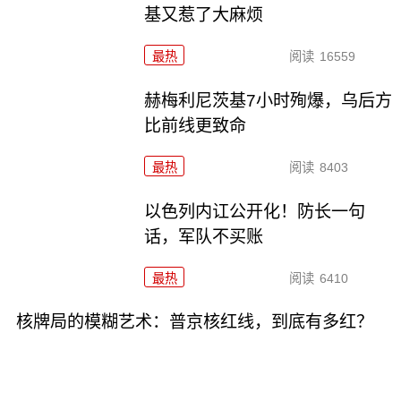
基又惹了大麻烦
最热
阅读
16559
赫梅利尼茨基7小时殉爆，乌后方
比前线更致命
最热
阅读
8403
以色列内讧公开化！防长一句
话，军队不买账
最热
阅读
6410
核牌局的模糊艺术：普京核红线，到底有多红？