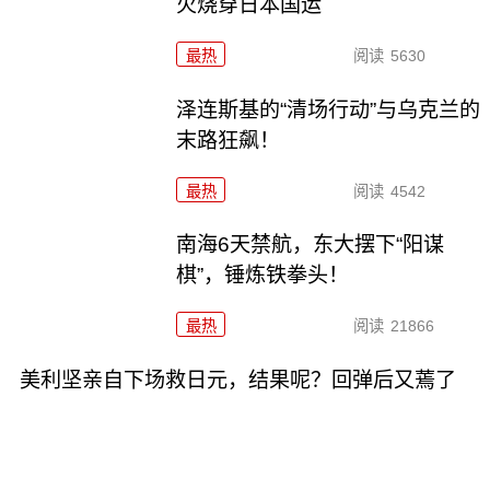
火烧穿日本国运
最热
阅读
5630
泽连斯基的“清场行动”与乌克兰的
末路狂飙！
最热
阅读
4542
南海6天禁航，东大摆下“阳谋
棋”，锤炼铁拳头！
最热
阅读
21866
美利坚亲自下场救日元，结果呢？回弹后又蔫了