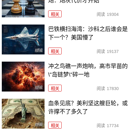
炮：炮灰代价才开始
相关
阅读
19304
巴铁横扫海湾：沙科之后谁会是
下一个？美国懵了
相关
阅读
19137
冲之鸟礁一声炮响，高市早苗的
\"岛链梦\"碎一地
相关
阅读
17830
血条见底？美利坚这艘巨轮，或
许撑不了多久了
相关
阅读
17734