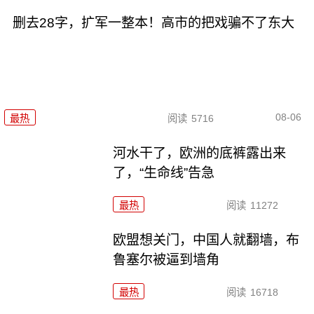
删去28字，扩军一整本！高市的把戏骗不了东大
08-06
最热
阅读
5716
河水干了，欧洲的底裤露出来
了，“生命线”告急
最热
阅读
11272
欧盟想关门，中国人就翻墙，布
鲁塞尔被逼到墙角
最热
阅读
16718