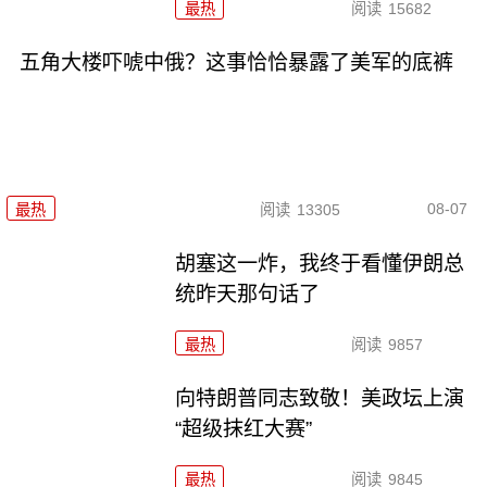
最热
阅读
15682
五角大楼吓唬中俄？这事恰恰暴露了美军的底裤
08-07
最热
阅读
13305
胡塞这一炸，我终于看懂伊朗总
统昨天那句话了
最热
阅读
9857
向特朗普同志致敬！美政坛上演
“超级抹红大赛”
最热
阅读
9845