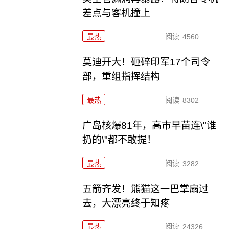
差点与客机撞上
最热
阅读
4560
莫迪开大！砸碎印军17个司令
部，重组指挥结构
最热
阅读
8302
广岛核爆81年，高市早苗连\"谁
扔的\"都不敢提！
最热
阅读
3282
五箭齐发！熊猫这一巴掌扇过
去，大漂亮终于知疼
最热
阅读
24326