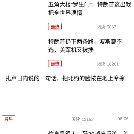
五角大楼“罗生门”：特朗普这出戏
把全世界演懵
最热
阅读
5067
特朗普扔下两条路，波斯都不
选，美军机又被揍
最热
阅读
18261
扎卢日内说的一句话，把北约的脸按在地上摩擦
08-06
最热
阅读
13153