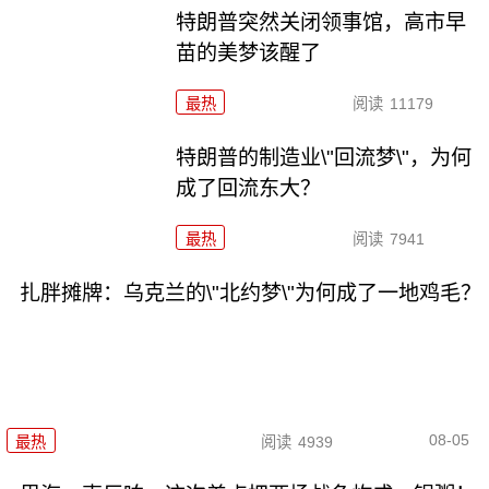
特朗普突然关闭领事馆，高市早
苗的美梦该醒了
最热
阅读
11179
特朗普的制造业\"回流梦\"，为何
成了回流东大？
最热
阅读
7941
扎胖摊牌：乌克兰的\"北约梦\"为何成了一地鸡毛？
08-05
最热
阅读
4939