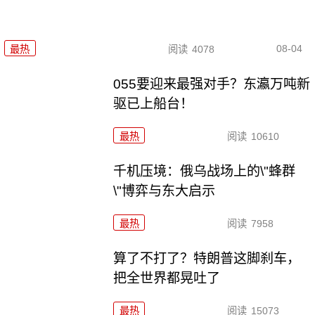
08-04
最热
阅读
4078
055要迎来最强对手？东瀛万吨新
驱已上船台！
最热
阅读
10610
千机压境：俄乌战场上的\"蜂群
\"博弈与东大启示
最热
阅读
7958
算了不打了？特朗普这脚刹车，
把全世界都晃吐了
最热
阅读
15073