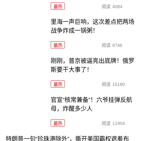
最热
阅读
4084
里海一声巨响，这次差点把两场
战争炸成一锅粥！
最热
阅读
8746
刚刚，普京被逼亮出底牌！俄罗
斯要干大事了！
最热
阅读
15180
官宣“核常兼备”！六爷挂弹反航
母，炸醒多少人
最热
阅读
11904
特朗普一句“珍珠港除外”，撕开美国霸权遮羞布