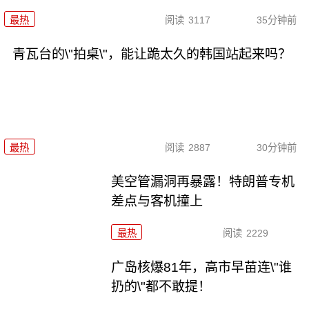
最热
阅读
3117
35分钟前
青瓦台的\"拍桌\"，能让跪太久的韩国站起来吗？
最热
阅读
2887
30分钟前
美空管漏洞再暴露！特朗普专机
差点与客机撞上
最热
阅读
2229
广岛核爆81年，高市早苗连\"谁
扔的\"都不敢提！