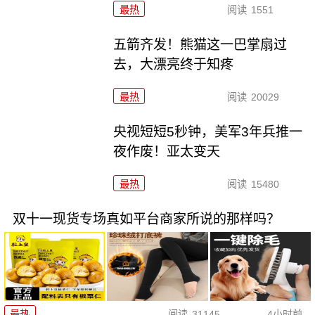
最热
阅读
1551
五箭齐发！熊猫这一巴掌扇过
去，大漂亮终于知疼
最热
阅读
20029
央视短短5秒钟，美军3年兵推一
夜作废！亚太变天
最热
阅读
15480
双十一现货专场真如平台商家所说的那样吗？
最热
阅读
31145
4小时前