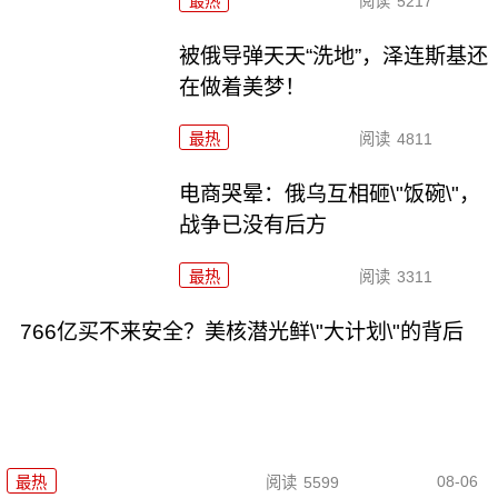
最热
阅读
5217
被俄导弹天天“洗地”，泽连斯基还
在做着美梦！
最热
阅读
4811
电商哭晕：俄乌互相砸\"饭碗\"，
战争已没有后方
最热
阅读
3311
766亿买不来安全？美核潜光鲜\"大计划\"的背后
08-06
最热
阅读
5599