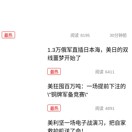
最热
阅读
8195
30分钟前
1.3万俄军直插日本海，美日的双
线噩梦开始了
最热
阅读
6411
美狂囤百万吨：一场提前下注的
\"铜牌军备竞赛\"
最热
阅读
4891
美利坚一场电子战演习，把自家
救护机送了命！