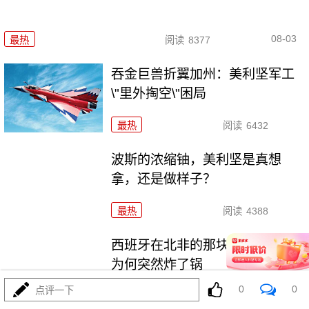
08-03
最热
阅读
8377
吞金巨兽折翼加州：美利坚军工
\"里外掏空\"困局
最热
阅读
6432
波斯的浓缩铀，美利坚是真想
拿，还是做样子？
最热
阅读
4388
西班牙在北非的那块飞地休达，
为何突然炸了锅
0
0
点评一下
最热
阅读
3997