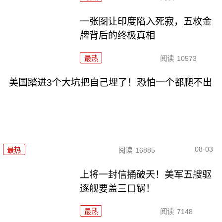
一张图让印度陷入死寂，五枚金
牌背后的终极真相
最热
阅读
10573
美国踏进3个大坑把自己埋了！恐怕一个都爬不出
08-03
最热
阅读
16885
上将一封信捅破天！美军五艘驱
逐舰要盖三口锅！
最热
阅读
7148