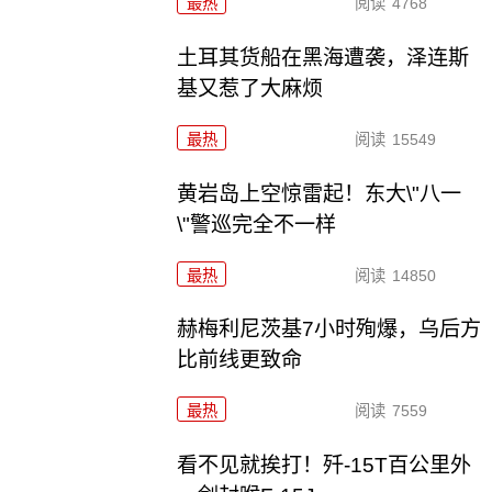
最热
阅读
4768
土耳其货船在黑海遭袭，泽连斯
基又惹了大麻烦
最热
阅读
15549
黄岩岛上空惊雷起！东大\"八一
\"警巡完全不一样
最热
阅读
14850
赫梅利尼茨基7小时殉爆，乌后方
比前线更致命
最热
阅读
7559
看不见就挨打！歼-15T百公里外