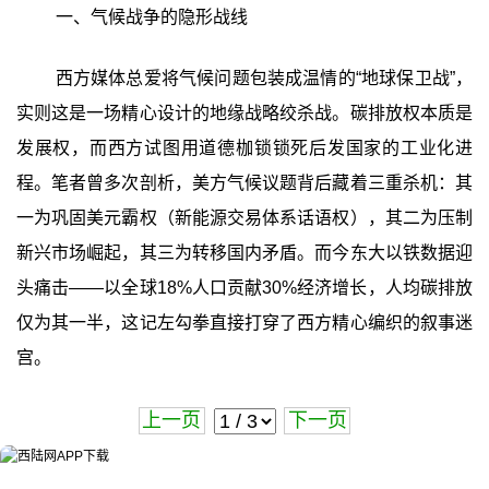
一、气候战争的隐形战线
西方媒体总爱将气候问题包装成温情的“地球保卫战”，
实则这是一场精心设计的地缘战略绞杀战。碳排放权本质是
发展权，而西方试图用道德枷锁锁死后发国家的工业化进
程。笔者曾多次剖析，美方气候议题背后藏着三重杀机：其
一为巩固美元霸权（新能源交易体系话语权），其二为压制
新兴市场崛起，其三为转移国内矛盾。而今东大以铁数据迎
头痛击——以全球18%人口贡献30%经济增长，人均碳排放
仅为其一半，这记左勾拳直接打穿了西方精心编织的叙事迷
宫。
上一页
下一页