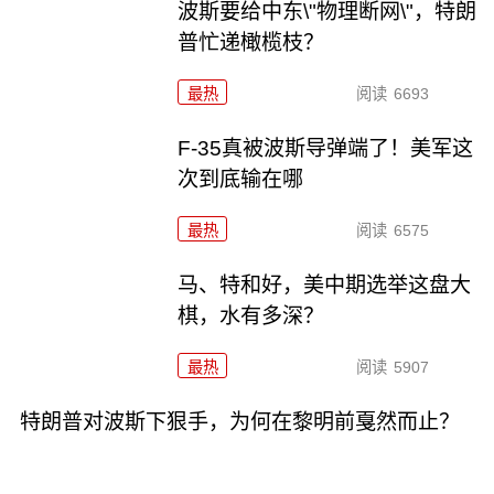
波斯要给中东\"物理断网\"，特朗
普忙递橄榄枝？
最热
阅读
6693
F-35真被波斯导弹端了！美军这
次到底输在哪
最热
阅读
6575
马、特和好，美中期选举这盘大
棋，水有多深？
最热
阅读
5907
特朗普对波斯下狠手，为何在黎明前戛然而止？