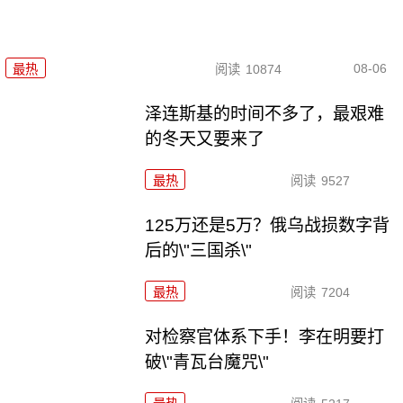
08-06
最热
阅读
10874
泽连斯基的时间不多了，最艰难
的冬天又要来了
最热
阅读
9527
125万还是5万？俄乌战损数字背
后的\"三国杀\"
最热
阅读
7204
对检察官体系下手！李在明要打
破\"青瓦台魔咒\"