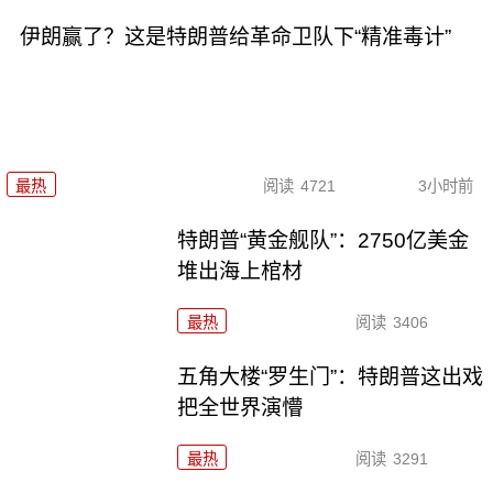
伊朗赢了？这是特朗普给革命卫队下“精准毒计”
最热
阅读
4721
3小时前
特朗普“黄金舰队”：2750亿美金
堆出海上棺材
最热
阅读
3406
五角大楼“罗生门”：特朗普这出戏
把全世界演懵
最热
阅读
3291