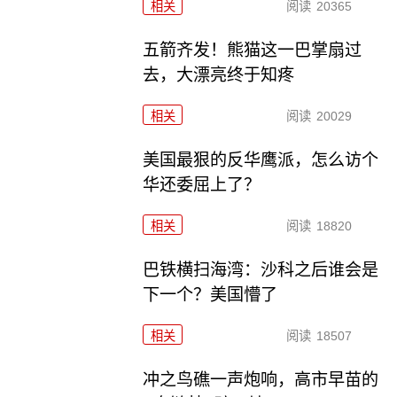
相关
阅读
20365
五箭齐发！熊猫这一巴掌扇过
去，大漂亮终于知疼
相关
阅读
20029
美国最狠的反华鹰派，怎么访个
华还委屈上了？
相关
阅读
18820
巴铁横扫海湾：沙科之后谁会是
下一个？美国懵了
相关
阅读
18507
冲之鸟礁一声炮响，高市早苗的