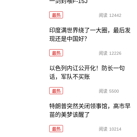
一剑封喉F-15J
最热
阅读
12442
印度满世界绕了一大圈，最后发
现还是中国好？
最热
阅读
12226
以色列内讧公开化！防长一句
话，军队不买账
最热
阅读
5500
特朗普突然关闭领事馆，高市早
苗的美梦该醒了
最热
阅读
10214