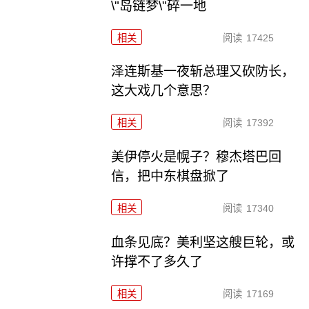
\"岛链梦\"碎一地
相关
阅读
17425
泽连斯基一夜斩总理又砍防长，
这大戏几个意思？
相关
阅读
17392
美伊停火是幌子？穆杰塔巴回
信，把中东棋盘掀了
相关
阅读
17340
血条见底？美利坚这艘巨轮，或
许撑不了多久了
相关
阅读
17169