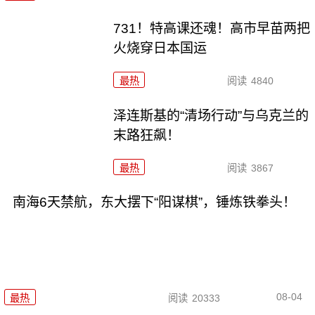
731！特高课还魂！高市早苗两把
火烧穿日本国运
最热
阅读
4840
泽连斯基的“清场行动”与乌克兰的
末路狂飙！
最热
阅读
3867
南海6天禁航，东大摆下“阳谋棋”，锤炼铁拳头！
08-04
最热
阅读
20333