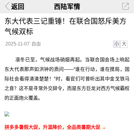
返回
西陆军情
东大代表三记重锤！在联合国怒斥美方
气候双标
小
大
2025-11-07
自由
凛冬已至，气候战场硝烟再起。当联合国会场上响起
东大代表那声如洪钟的质问——“谁在行动，谁在搅局，国
际社会看得清清楚楚！”时，看官们可曾听出其中金戈铁马
之音？这不是寻常外交辞令，而是东方巨龙对西方气候霸权
的正面炮火覆盖。
拼多多暑假大促，升温降价，全品类暑期大促 →