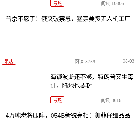
最热
阅读
10305
普京不忍了！俄突破禁忌，猛轰美资无人机工厂
08-03
最热
阅读
8759
海锁波斯还不够，特朗普又生毒
计，陆地也要封
最热
阅读
8615
4万吨老将压阵，054B新锐亮相：美菲仔细品品