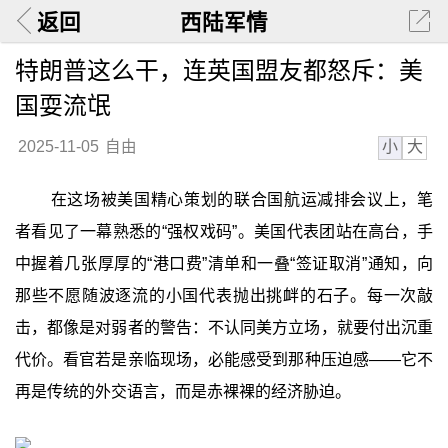
返回
西陆军情
特朗普这么干，连英国盟友都怒斥：美
国耍流氓
小
大
2025-11-05
自由
在这场被美国精心策划的联合国航运减排会议上，笔
者看见了一幕熟悉的“强权戏码”。美国代表团站在高台，手
中握着几张厚厚的“港口费”清单和一叠“签证取消”通知，向
那些不愿随波逐流的小国代表抛出挑衅的石子。每一次敲
击，都像是对弱者的警告：不认同美方立场，就要付出沉重
代价。看官若是亲临现场，必能感受到那种压迫感——它不
再是传统的外交语言，而是赤裸裸的经济胁迫。