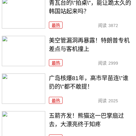
青瓦台的\"拍桌\"，能让跪太久的
韩国站起来吗？
最热
阅读
3872
美空管漏洞再暴露！特朗普专机
差点与客机撞上
最热
阅读
2999
广岛核爆81年，高市早苗连\"谁
扔的\"都不敢提！
最热
阅读
2025
五箭齐发！熊猫这一巴掌扇过
去，大漂亮终于知疼