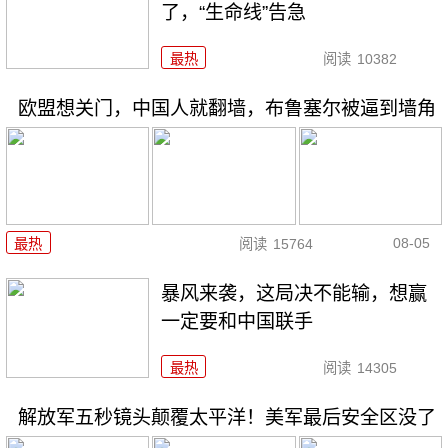
了，“生命线”告急
最热
阅读
10382
欧盟想关门，中国人就翻墙，布鲁塞尔被逼到墙角
08-05
最热
阅读
15764
暴风来袭，这局决不能输，想赢
一定要和中国联手
最热
阅读
14305
解放军五秒镜头颠覆太平洋！美军最后安全区没了