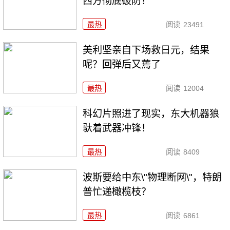
西方彻底破防！
最热
阅读
23491
美利坚亲自下场救日元，结果
呢？回弹后又蔫了
最热
阅读
12004
科幻片照进了现实，东大机器狼
驮着武器冲锋！
最热
阅读
8409
波斯要给中东\"物理断网\"，特朗
普忙递橄榄枝？
最热
阅读
6861