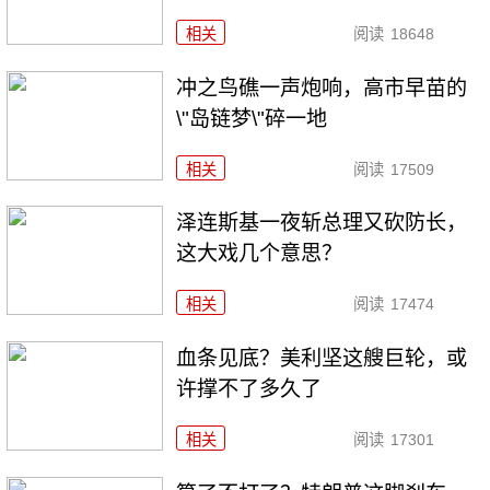
相关
阅读
18648
冲之鸟礁一声炮响，高市早苗的
\"岛链梦\"碎一地
相关
阅读
17509
泽连斯基一夜斩总理又砍防长，
这大戏几个意思？
相关
阅读
17474
血条见底？美利坚这艘巨轮，或
许撑不了多久了
相关
阅读
17301