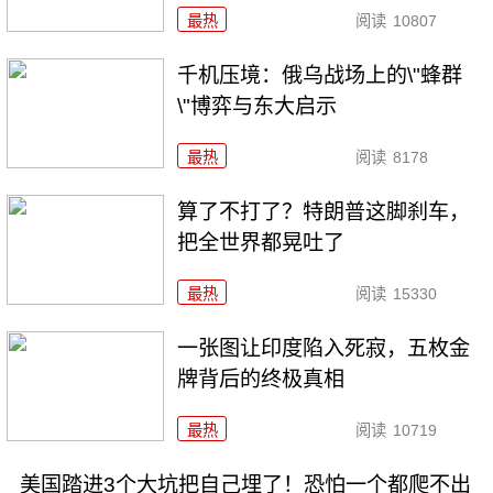
最热
阅读
10807
千机压境：俄乌战场上的\"蜂群
\"博弈与东大启示
最热
阅读
8178
算了不打了？特朗普这脚刹车，
把全世界都晃吐了
最热
阅读
15330
一张图让印度陷入死寂，五枚金
牌背后的终极真相
最热
阅读
10719
美国踏进3个大坑把自己埋了！恐怕一个都爬不出