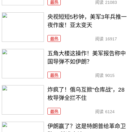
最热
阅读
21083
央视短短5秒钟，美军3年兵推一
夜作废！亚太变天
最热
阅读
16917
五角大楼这操作！美军报告称中
国导弹不如伊朗？
最热
阅读
9015
炸疯了！俄乌互掀“仓库战”，28
枚导弹全拦不住
最热
阅读
6124
伊朗赢了？这是特朗普给革命卫