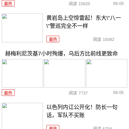
08-05
最热
阅读
15820
黄岩岛上空惊雷起！东大\"八一
\"警巡完全不一样
最热
阅读
15082
赫梅利尼茨基7小时殉爆，乌后方比前线更致命
08-05
最热
阅读
7737
以色列内讧公开化！防长一句
话，军队不买账
最热
阅读
5704