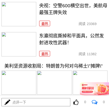
央视：空警600横空出世，美航母
最强王牌失效
最热
阅读
23369
东瀛彻底撕掉和平面具，公然发
射进攻性武器！
最热
阅读
11382
美利坚资源收割局：特朗普为何对乌稀土\"摊牌\"
08-03
最热
阅读
10473
0
0
点评一下