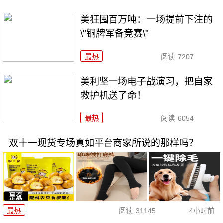
美狂囤百万吨：一场提前下注的
\"铜牌军备竞赛\"
最热
阅读
7207
美利坚一场电子战演习，把自家
救护机送了命！
最热
阅读
6054
双十一现货专场真如平台商家所说的那样吗？
最热
阅读
31145
4小时前