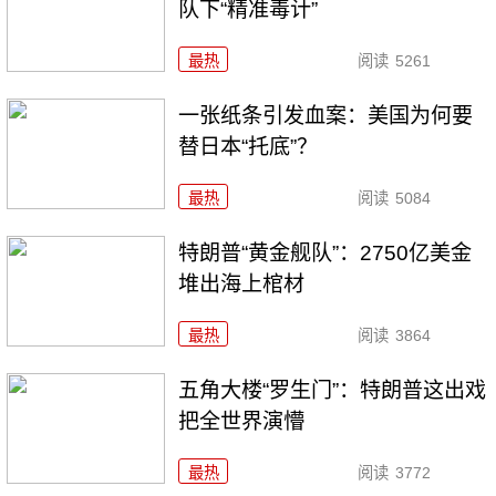
队下“精准毒计”
最热
阅读
5261
一张纸条引发血案：美国为何要
替日本“托底”？
最热
阅读
5084
特朗普“黄金舰队”：2750亿美金
堆出海上棺材
最热
阅读
3864
五角大楼“罗生门”：特朗普这出戏
把全世界演懵
最热
阅读
3772