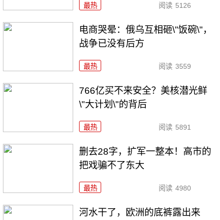
最热
阅读
5126
电商哭晕：俄乌互相砸\"饭碗\"，
战争已没有后方
最热
阅读
3559
766亿买不来安全？美核潜光鲜
\"大计划\"的背后
最热
阅读
5891
删去28字，扩军一整本！高市的
把戏骗不了东大
最热
阅读
4980
河水干了，欧洲的底裤露出来