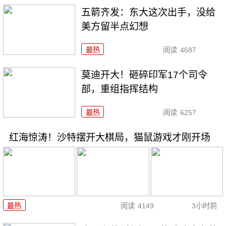
五箭齐发：东大这次出手，没给
美方留半点幻想
最热
阅读
4687
莫迪开大！砸碎印军17个司令
部，重组指挥结构
最热
阅读
6257
红海惊涛！沙特摆开大棋局，猫鼠游戏才刚开场
最热
阅读
4149
3小时前