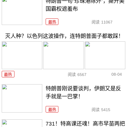
特朗普一句“珍珠港除外”，撕开美
国霸权遮羞布
最热
阅读
11067
灭人种？以色列这波操作，连特朗普面子都敢踩！
08-04
最热
阅读
6567
特朗普刚说要谈判，伊朗又是反
手就是一巴掌！
最热
阅读
5415
731！特高课还魂！高市早苗两把