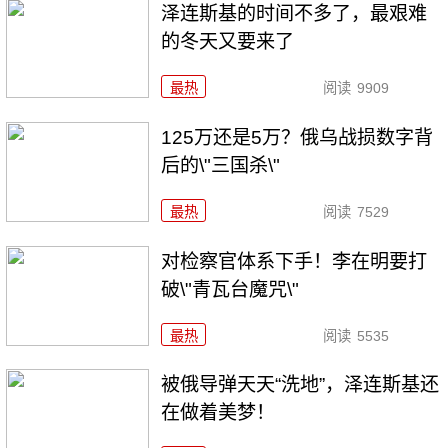
泽连斯基的时间不多了，最艰难
的冬天又要来了
最热
阅读
9909
125万还是5万？俄乌战损数字背
后的\"三国杀\"
最热
阅读
7529
对检察官体系下手！李在明要打
破\"青瓦台魔咒\"
最热
阅读
5535
被俄导弹天天“洗地”，泽连斯基还
在做着美梦！