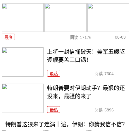
08-03
最热
阅读
17176
上将一封信捅破天！美军五艘驱
逐舰要盖三口锅！
最热
阅读
7304
特朗普要对伊朗动手？最狠的还
没来，最骚的来了
最热
阅读
5896
特朗普这狼来了连演十遍，伊朗：你猜我信不信？