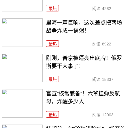
最热
阅读
4262
里海一声巨响，这次差点把两场
战争炸成一锅粥！
最热
阅读
8922
刚刚，普京被逼亮出底牌！俄罗
斯要干大事了！
最热
阅读
15337
官宣“核常兼备”！六爷挂弹反航
母，炸醒多少人
最热
阅读
12063