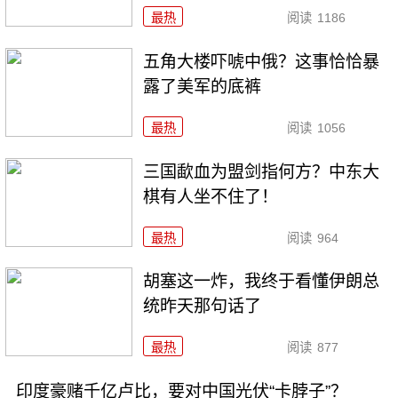
最热
阅读
1186
五角大楼吓唬中俄？这事恰恰暴
露了美军的底裤
最热
阅读
1056
三国歃血为盟剑指何方？中东大
棋有人坐不住了！
最热
阅读
964
胡塞这一炸，我终于看懂伊朗总
统昨天那句话了
最热
阅读
877
印度豪赌千亿卢比，要对中国光伏“卡脖子”？