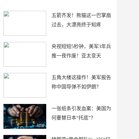
底”？
材
五箭齐发！熊猫这一巴掌扇
过去，大漂亮终于知疼
央视短短5秒钟，美军3年兵
推一夜作废！亚太变天
五角大楼这操作！美军报告
称中国导弹不如伊朗？
一张纸条引发血案：美国为
何要替日本“托底”？