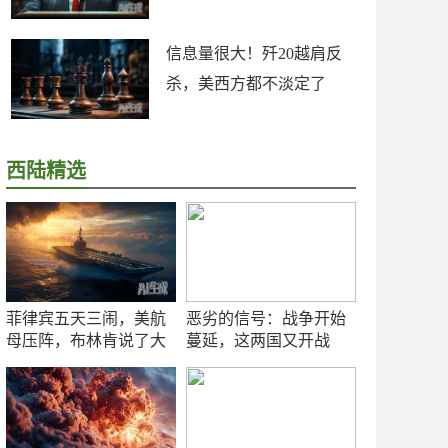
信息量很大！歼20越肩反
杀，美西方都不淡定了
西陆精选
菲律宾五天三闹，美航
恶劣的信号：战争开始
母压阵，布林肯说了大
蔓延，这两国又开战
实话
了！