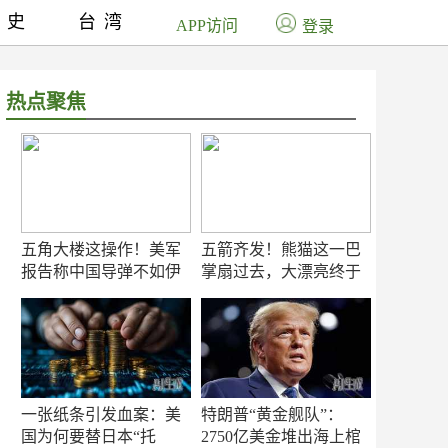
历史
台湾
APP访问
登录
热点聚焦
五角大楼这操作！美军
五箭齐发！熊猫这一巴
报告称中国导弹不如伊
掌扇过去，大漂亮终于
朗？
知疼
一张纸条引发血案：美
特朗普“黄金舰队”：
国为何要替日本“托
2750亿美金堆出海上棺