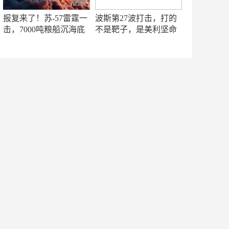
报复来了！苏-57雷霆一
波斯第27波打击，打的
击，7000吨粮船沉海底
不是靶子，是美利坚命
门