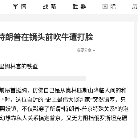
军情
战略
武器
国际
特朗普在镜头前吹牛遭打脸
我要分享
克里姆林宫的铁壁
头前昂首挺胸，仿佛自己是从奥林匹斯山降临人间的和
”时，这位自封的“史上最伟大谈判家”突然语塞，只
照妖镜，不仅戳穿了所谓“特朗普-普京特殊关系”的泡
幻想靠私人关系搞定普京，又无力阻挡俄罗斯坦克碾