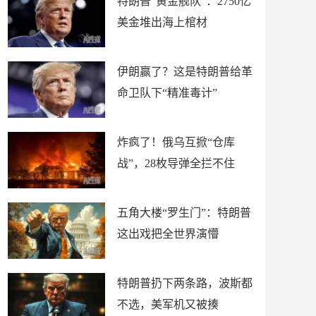
特朗普“黄金舰队”：2750亿
美金堆出海上棺材
伊朗赢了？这是特朗普给革
命卫队下“精准毒计”
炸疯了！俄乌互掀“仓库
战”，28枚导弹全拦不住
五角大楼“罗生门”：特朗普
这出戏把全世界演懵
特朗普扔下两条路，波斯都
不选，美军机又被揍