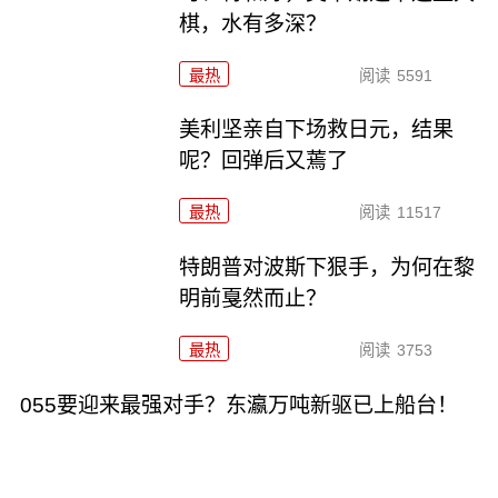
棋，水有多深？
最热
阅读
5591
美利坚亲自下场救日元，结果
呢？回弹后又蔫了
最热
阅读
11517
特朗普对波斯下狠手，为何在黎
明前戛然而止？
最热
阅读
3753
055要迎来最强对手？东瀛万吨新驱已上船台！