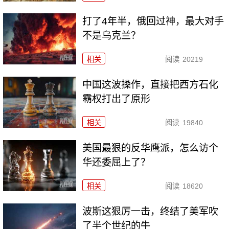
打了4年半，俄回过神，最大对手
不是乌克兰？
相关
阅读
20219
中国这波操作，直接把西方石化
霸权打出了原形
相关
阅读
19840
美国最狠的反华鹰派，怎么访个
华还委屈上了？
相关
阅读
18620
波斯这狠厉一击，终结了美军吹
了半个世纪的牛