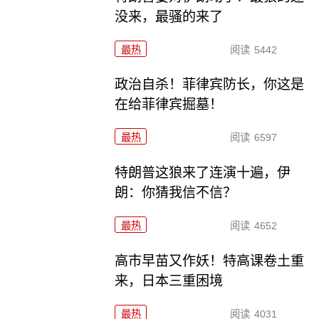
没来，最骚的来了
最热
阅读
5442
政治自杀！菲律宾防长，你这是
在给菲律宾掘墓！
最热
阅读
6597
特朗普这狼来了连演十遍，伊
朗：你猜我信不信？
最热
阅读
4652
高市早苗又作妖！特高课卷土重
来，日本三重困境
最热
阅读
4031