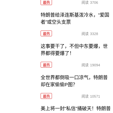
最热
阅读
3706
特朗普给泽连斯基泼冷水，“爱国
者”或空头支票
最热
阅读
3328
这事要干了，不但中东要爆，世
界都得要爆了！
最热
阅读
19094
全世界都倒吸一口凉气，特朗普
却在家偷偷P图？
最热
阅读
10571
美上将一封“私信”捅破天！特朗普