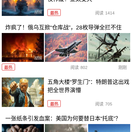
最热
阅读
1414
炸疯了！俄乌互掀“仓库战”，28枚导弹全拦不住
最热
阅读
802
刚刚
五角大楼“罗生门”：特朗普这出戏
把全世界演懵
最热
阅读
705
一张纸条引发血案：美国为何要替日本“托底”？