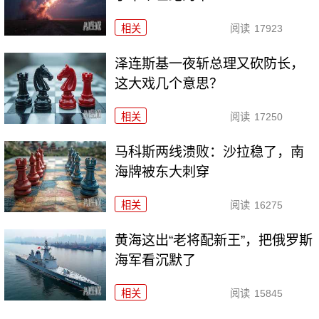
相关
阅读
17923
泽连斯基一夜斩总理又砍防长，
这大戏几个意思？
相关
阅读
17250
马科斯两线溃败：沙拉稳了，南
海牌被东大刺穿
相关
阅读
16275
黄海这出“老将配新王”，把俄罗斯
海军看沉默了
相关
阅读
15845