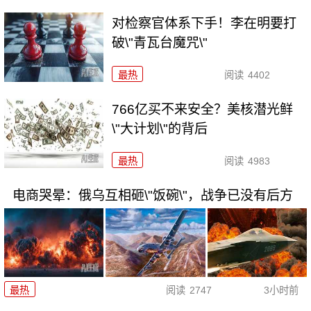
对检察官体系下手！李在明要打
破\"青瓦台魔咒\"
最热
阅读
4402
766亿买不来安全？美核潜光鲜
\"大计划\"的背后
最热
阅读
4983
电商哭晕：俄乌互相砸\"饭碗\"，战争已没有后方
最热
阅读
2747
3小时前