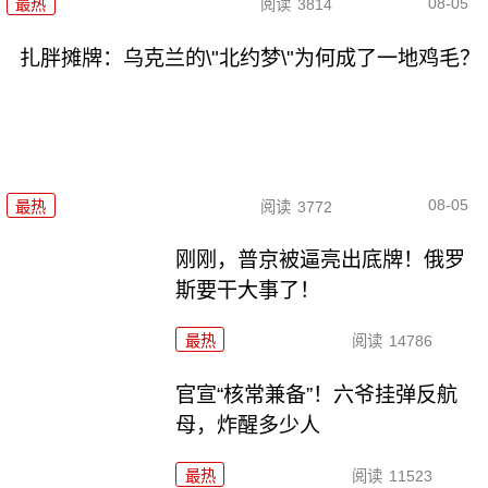
08-05
最热
阅读
3814
扎胖摊牌：乌克兰的\"北约梦\"为何成了一地鸡毛？
08-05
最热
阅读
3772
刚刚，普京被逼亮出底牌！俄罗
斯要干大事了！
最热
阅读
14786
官宣“核常兼备”！六爷挂弹反航
母，炸醒多少人
最热
阅读
11523