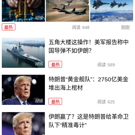
最热
阅读
648
刚刚
五角大楼这操作！美军报告称中
国导弹不如伊朗？
最热
阅读
569
特朗普“黄金舰队”：2750亿美金
堆出海上棺材
最热
阅读
625
伊朗赢了？这是特朗普给革命卫
队下“精准毒计”