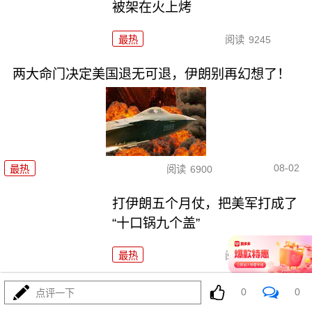
被架在火上烤
最热
阅读
9245
两大命门决定美国退无可退，伊朗别再幻想了！
08-02
最热
阅读
6900
打伊朗五个月仗，把美军打成了
“十口锅九个盖”
最热
阅读
5342
特朗普要对伊朗“断气断电”？这豪
0
0
点评一下
赌让全球买单