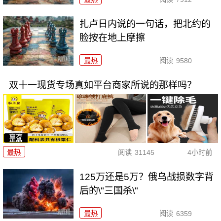
扎卢日内说的一句话，把北约的
脸按在地上摩擦
最热
阅读
9580
双十一现货专场真如平台商家所说的那样吗？
最热
阅读
31145
4小时前
125万还是5万？俄乌战损数字背
后的\"三国杀\"
最热
阅读
6359