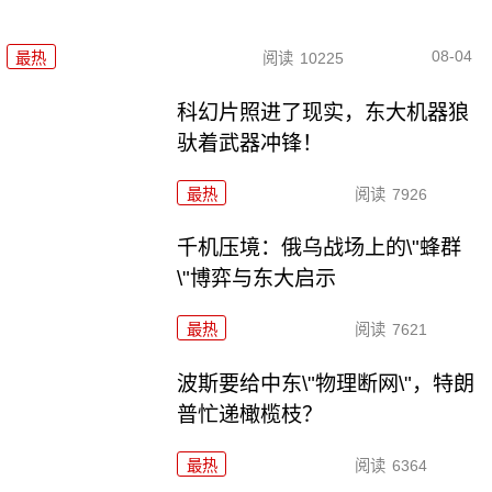
08-04
最热
阅读
10225
科幻片照进了现实，东大机器狼
驮着武器冲锋！
最热
阅读
7926
千机压境：俄乌战场上的\"蜂群
\"博弈与东大启示
最热
阅读
7621
波斯要给中东\"物理断网\"，特朗
普忙递橄榄枝？
最热
阅读
6364