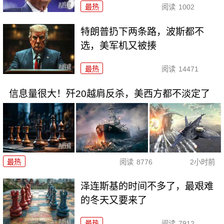
最热
阅读
1002
特朗普扔下两条路，波斯都不
选，美军机又被揍
最热
阅读
14471
信息量很大！歼20越肩反杀，美西方都不淡定了
最热
阅读
8776
2小时前
泽连斯基的时间不多了，最艰难
的冬天又要来了
最热
阅读
7912