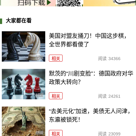
大家都在看
美国对盟友捅刀！中国这步棋，
全世界都看傻了
相关
阅读
34366
默茨的“川剧变脸”：德国政府对华
政策大转向？
相关
阅读
24261
“去美元化”加速，美债无人问津，
东瀛被锁死！
相关
阅读
23099