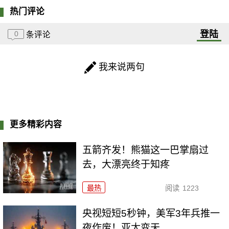
热门评论
登陆
0
条评论
我来说两句
更多精彩内容
五箭齐发！熊猫这一巴掌扇过
去，大漂亮终于知疼
最热
阅读
1223
央视短短5秒钟，美军3年兵推一
夜作废！亚太变天