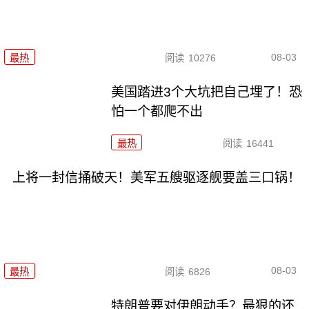
08-03
最热
阅读
10276
美国踏进3个大坑把自己埋了！恐
怕一个都爬不出
最热
阅读
16441
上将一封信捅破天！美军五艘驱逐舰要盖三口锅！
08-03
最热
阅读
6826
特朗普要对伊朗动手？最狠的还