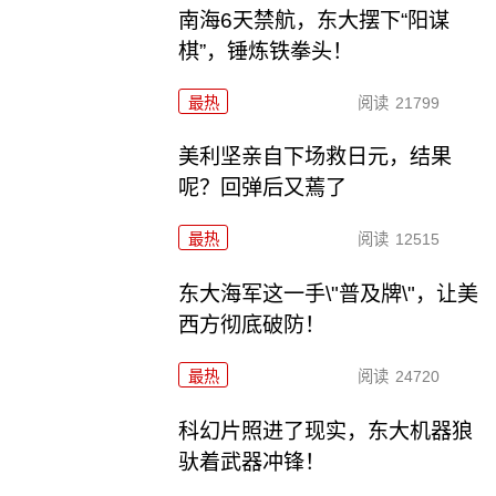
南海6天禁航，东大摆下“阳谋
棋”，锤炼铁拳头！
最热
阅读
21799
美利坚亲自下场救日元，结果
呢？回弹后又蔫了
最热
阅读
12515
东大海军这一手\"普及牌\"，让美
西方彻底破防！
最热
阅读
24720
科幻片照进了现实，东大机器狼
驮着武器冲锋！