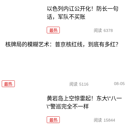
以色列内讧公开化！防长一句
话，军队不买账
最热
阅读
6378
核牌局的模糊艺术：普京核红线，到底有多红？
08-05
最热
阅读
5116
黄岩岛上空惊雷起！东大\"八一
\"警巡完全不一样
最热
阅读
15844