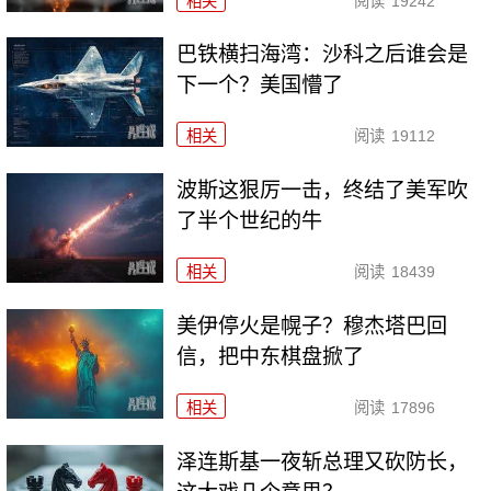
相关
阅读
19242
巴铁横扫海湾：沙科之后谁会是
下一个？美国懵了
相关
阅读
19112
波斯这狠厉一击，终结了美军吹
了半个世纪的牛
相关
阅读
18439
美伊停火是幌子？穆杰塔巴回
信，把中东棋盘掀了
相关
阅读
17896
泽连斯基一夜斩总理又砍防长，