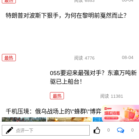
最热
阅读
6553
特朗普对波斯下狠手，为何在黎明前戛然而止？
08-04
最热
阅读
4776
055要迎来最强对手？东瀛万吨新
驱已上船台！
最热
阅读
11381
千机压境：俄乌战场上的\"蜂群\"博弈与东大启示
0
0
点评一下