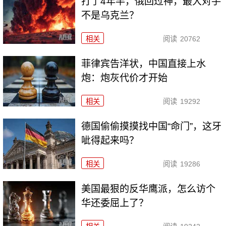
打了4年半，俄回过神，最大对手
不是乌克兰？
相关
阅读
20762
菲律宾告洋状，中国直接上水
炮：炮灰代价才开始
相关
阅读
19292
德国偷偷摸摸找中国“命门”，这牙
呲得起来吗？
相关
阅读
19286
美国最狠的反华鹰派，怎么访个
华还委屈上了？