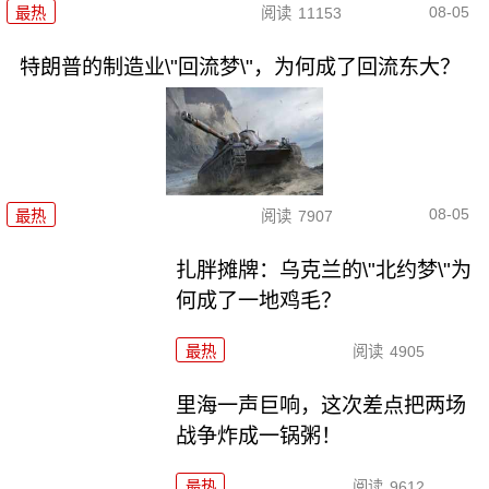
08-05
最热
阅读
11153
特朗普的制造业\"回流梦\"，为何成了回流东大？
08-05
最热
阅读
7907
扎胖摊牌：乌克兰的\"北约梦\"为
何成了一地鸡毛？
最热
阅读
4905
里海一声巨响，这次差点把两场
战争炸成一锅粥！
最热
阅读
9612