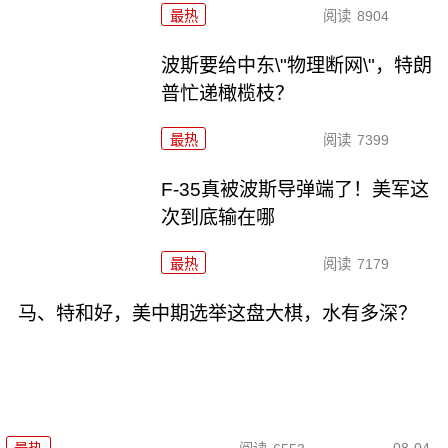
最热
阅读
8904
波斯要给中东\"物理断网\"，特朗
普忙递橄榄枝？
最热
阅读
7399
F-35真被波斯导弹端了！美军这
次到底输在哪
最热
阅读
7179
马、特和好，美中期选举这盘大棋，水有多深？
08-04