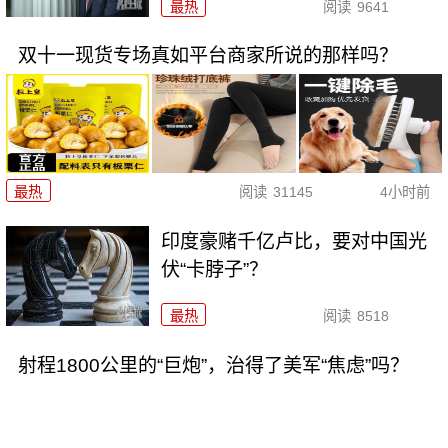
最热
阅读
9641
双十一现货专场真如平台商家所说的那样吗？
最热
阅读
31145
4小时前
印度豪赌千亿卢比，要对中国光
伏“卡脖子”？
最热
阅读
8518
射程1800公里的“巨炮”，治得了美军“焦虑”吗？