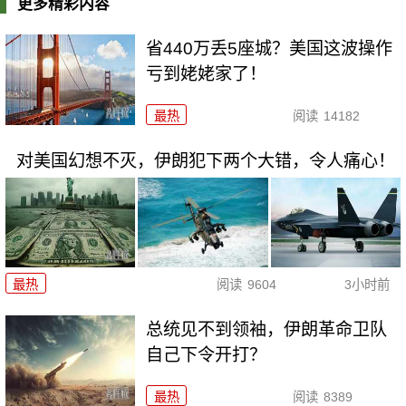
更多精彩内容
省440万丢5座城？美国这波操作
亏到姥姥家了！
最热
阅读
14182
对美国幻想不灭，伊朗犯下两个大错，令人痛心！
最热
阅读
9604
3小时前
总统见不到领袖，伊朗革命卫队
自己下令开打？
最热
阅读
8389