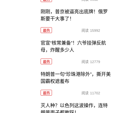
刚刚，普京被逼亮出底牌！俄罗
斯要干大事了！
最热
阅读
15992
官宣“核常兼备”！六爷挂弹反航
母，炸醒多少人
最热
阅读
12779
特朗普一句“珍珠港除外”，撕开美
国霸权遮羞布
最热
阅读
11702
灭人种？以色列这波操作，连特
朗普面子都敢踩！