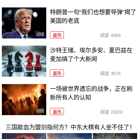
特朗普一句“我们也想要导弹”揭了
美国的老底
最热
阅读
4459
沙特王储、埃尔多安、夏巴兹在
麦加搞了个大新闻
最热
阅读
3575
一场被世界遗忘的战争，正在刷
新所有人的认知
最热
阅读
23202
三国歃血为盟剑指何方？中东大棋有人坐不住了！