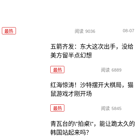
08-07
最热
阅读
9036
五箭齐发：东大这次出手，没给
美方留半点幻想
最热
阅读
6889
红海惊涛！沙特摆开大棋局，猫
鼠游戏才刚开场
最热
阅读
5845
青瓦台的\"拍桌\"，能让跪太久的
韩国站起来吗？