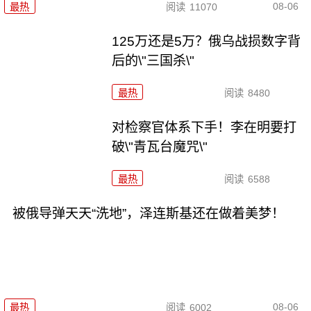
08-06
最热
阅读
11070
125万还是5万？俄乌战损数字背
后的\"三国杀\"
最热
阅读
8480
对检察官体系下手！李在明要打
破\"青瓦台魔咒\"
最热
阅读
6588
被俄导弹天天“洗地”，泽连斯基还在做着美梦！
08-06
最热
阅读
6002