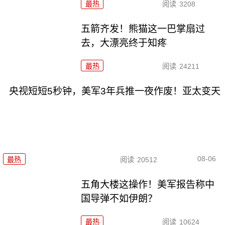
最热
阅读
3208
五箭齐发！熊猫这一巴掌扇过
去，大漂亮终于知疼
最热
阅读
24211
央视短短5秒钟，美军3年兵推一夜作废！亚太变天
08-06
最热
阅读
20512
五角大楼这操作！美军报告称中
国导弹不如伊朗？
最热
阅读
10624