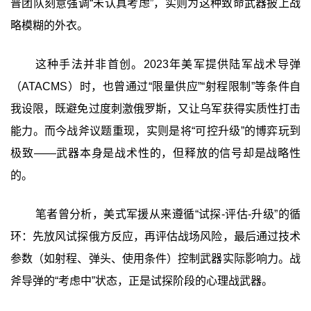
普团队刻意强调“未认真考虑”，实则为这种致命武器披上战
略模糊的外衣。
这种手法并非首创。2023年美军提供陆军战术导弹
（ATACMS）时，也曾通过“限量供应”“射程限制”等条件自
我设限，既避免过度刺激俄罗斯，又让乌军获得实质性打击
能力。而今战斧议题重现，实则是将“可控升级”的博弈玩到
极致——武器本身是战术性的，但释放的信号却是战略性
的。
笔者曾分析，美式军援从来遵循“试探-评估-升级”的循
环：先放风试探俄方反应，再评估战场风险，最后通过技术
参数（如射程、弹头、使用条件）控制武器实际影响力。战
斧导弹的“考虑中”状态，正是试探阶段的心理战武器。