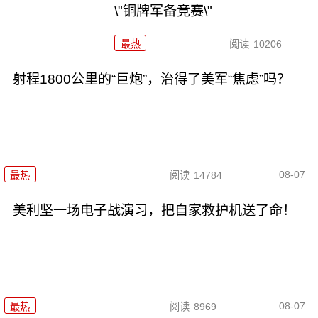
\"铜牌军备竞赛\"
最热
阅读
10206
射程1800公里的“巨炮”，治得了美军“焦虑”吗？
08-07
最热
阅读
14784
美利坚一场电子战演习，把自家救护机送了命！
08-07
最热
阅读
8969