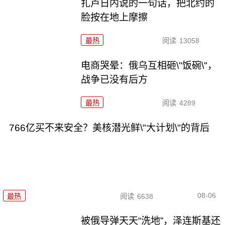
扎卢日内说的一句话，把北约的
脸按在地上摩擦
最热
阅读
13058
电商哭晕：俄乌互相砸\"饭碗\"，
战争已没有后方
最热
阅读
4289
766亿买不来安全？美核潜光鲜\"大计划\"的背后
08-06
最热
阅读
6638
被俄导弹天天“洗地”，泽连斯基还