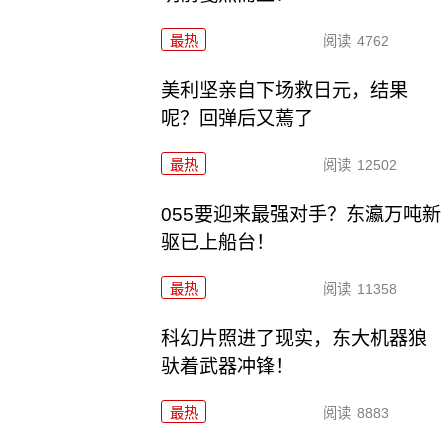
最热
阅读
4762
美利坚亲自下场救日元，结果
呢？回弹后又蔫了
最热
阅读
12502
055要迎来最强对手？东瀛万吨新
驱已上船台！
最热
阅读
11358
科幻片照进了现实，东大机器狼
驮着武器冲锋！
最热
阅读
8883