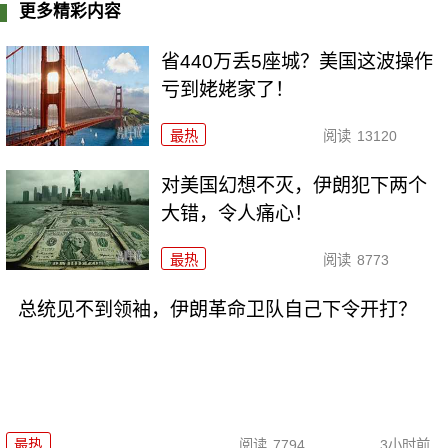
更多精彩内容
省440万丢5座城？美国这波操作
亏到姥姥家了！
最热
阅读
13120
对美国幻想不灭，伊朗犯下两个
大错，令人痛心！
最热
阅读
8773
总统见不到领袖，伊朗革命卫队自己下令开打？
最热
阅读
7794
3小时前