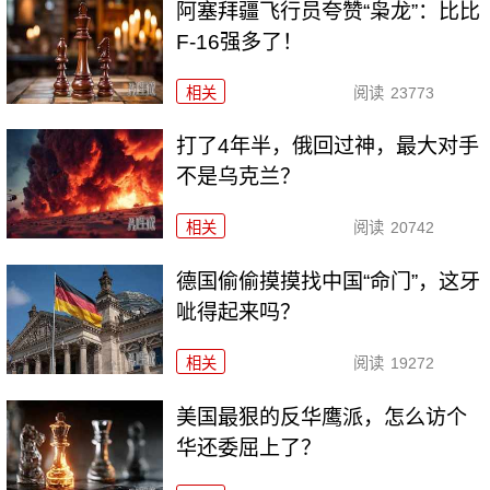
阿塞拜疆飞行员夸赞“枭龙”：比比
F-16强多了！
相关
阅读
23773
打了4年半，俄回过神，最大对手
不是乌克兰？
相关
阅读
20742
德国偷偷摸摸找中国“命门”，这牙
呲得起来吗？
相关
阅读
19272
美国最狠的反华鹰派，怎么访个
华还委屈上了？