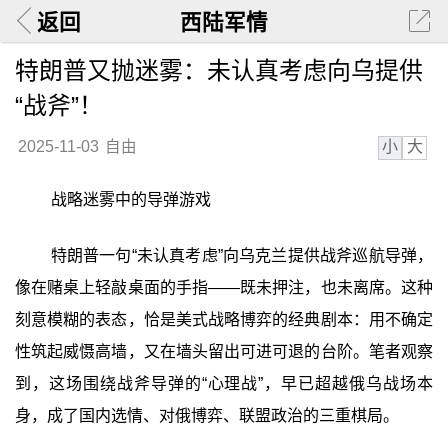
返回
西陆军情
特朗普又抛迷雾：未认真考虑向乌提供
“战斧”！
小
大
2025-11-03
自由
战略迷雾中的导弹游戏
特朗普一句“未认真考虑”向乌克兰提供战斧巡航导弹，
像在赌桌上轻敲桌面的手指——既未押注，也未离席。这种
刻意模糊的表态，恰是美式战略博弈的经典剧本：用不确定
性筑起威慑高墙，又在墙头留出可进可退的台阶。笔者观察
到，这场围绕战斧导弹的“心理战”，早已超越俄乌战场本
身，成了国内选情、对俄博弈、联盟政治的三重棋局。