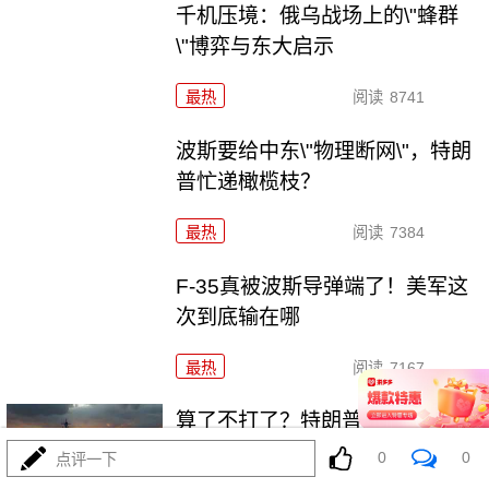
千机压境：俄乌战场上的\"蜂群
\"博弈与东大启示
最热
阅读
8741
波斯要给中东\"物理断网\"，特朗
普忙递橄榄枝？
最热
阅读
7384
F-35真被波斯导弹端了！美军这
次到底输在哪
最热
阅读
7167
算了不打了？特朗普这脚刹车，
把全世界都晃吐了
0
0
点评一下