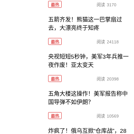
最热
阅读
3170
五箭齐发！熊猫这一巴掌扇过
去，大漂亮终于知疼
最热
阅读
24118
央视短短5秒钟，美军3年兵推一
夜作废！亚太变天
最热
阅读
20398
五角大楼这操作！美军报告称中
国导弹不如伊朗？
最热
阅读
10569
炸疯了！俄乌互掀“仓库战”，28