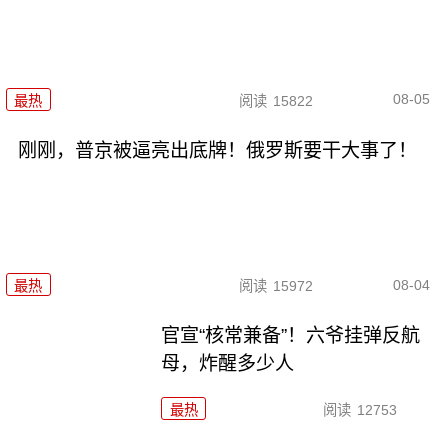
08-05
最热
阅读
15822
刚刚，普京被逼亮出底牌！俄罗斯要干大事了！
08-04
最热
阅读
15972
官宣“核常兼备”！六爷挂弹反航
母，炸醒多少人
最热
阅读
12753