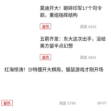
莫迪开大！砸碎印军17个司令
部，重组指挥结构
最热
阅读
8102
五箭齐发：东大这次出手，没给
美方留半点幻想
最热
阅读
6831
红海惊涛！沙特摆开大棋局，猫鼠游戏才刚开场
08-07
最热
阅读
5799