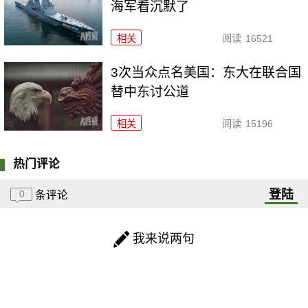
海军看沉默了
相关
阅读
16521
3次当众点名美国：东大在联合国
替中东讨公道
相关
阅读
15196
热门评论
登陆
0
条评论
我来说两句