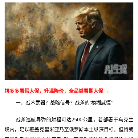
拼多多暑假大促，升温降价，全品类暑期大促 →
一、战术武器？战略信号？战斧的“模糊威慑”
战斧巡航导弹的射程可达2500公里，若部署于乌克兰
境内，足以覆盖克里米亚乃至俄罗斯本土纵深目标。但特朗