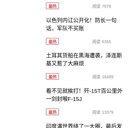
最热
阅读
7878
以色列内讧公开化！防长一句
话，军队不买账
最热
阅读
6355
土耳其货船在黑海遭袭，泽连斯
基又惹了大麻烦
最热
阅读
16499
看不见就挨打！歼-15T百公里外
一剑封喉F-15J
最热
阅读
13379
印度满世界绕了一大圈，最后发