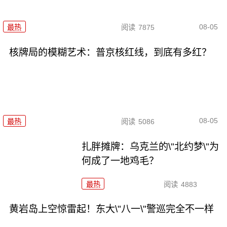
08-05
最热
阅读
7875
核牌局的模糊艺术：普京核红线，到底有多红？
08-05
最热
阅读
5086
扎胖摊牌：乌克兰的\"北约梦\"为
何成了一地鸡毛？
最热
阅读
4883
黄岩岛上空惊雷起！东大\"八一\"警巡完全不一样