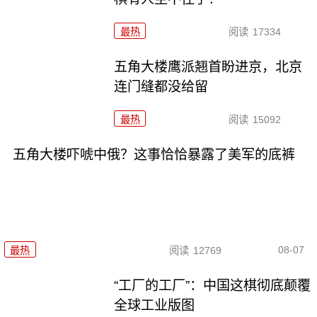
最热
阅读
17334
五角大楼鹰派翘首盼进京，北京
连门缝都没给留
最热
阅读
15092
五角大楼吓唬中俄？这事恰恰暴露了美军的底裤
08-07
最热
阅读
12769
“工厂的工厂”：中国这棋彻底颠覆
全球工业版图