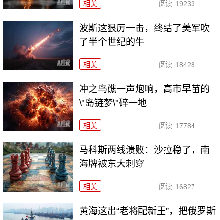
相关
阅读
19233
波斯这狠厉一击，终结了美军吹
了半个世纪的牛
相关
阅读
18428
冲之鸟礁一声炮响，高市早苗的
\"岛链梦\"碎一地
相关
阅读
17784
马科斯两线溃败：沙拉稳了，南
海牌被东大刺穿
相关
阅读
16827
黄海这出“老将配新王”，把俄罗斯