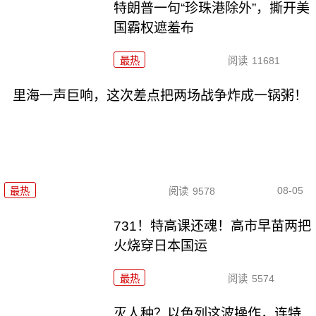
特朗普一句“珍珠港除外”，撕开美
国霸权遮羞布
最热
阅读
11681
里海一声巨响，这次差点把两场战争炸成一锅粥！
08-05
最热
阅读
9578
731！特高课还魂！高市早苗两把
火烧穿日本国运
最热
阅读
5574
灭人种？以色列这波操作，连特