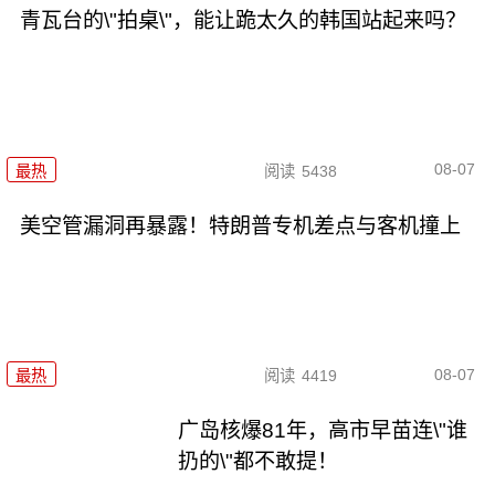
青瓦台的\"拍桌\"，能让跪太久的韩国站起来吗？
08-07
最热
阅读
5438
美空管漏洞再暴露！特朗普专机差点与客机撞上
08-07
最热
阅读
4419
广岛核爆81年，高市早苗连\"谁
扔的\"都不敢提！