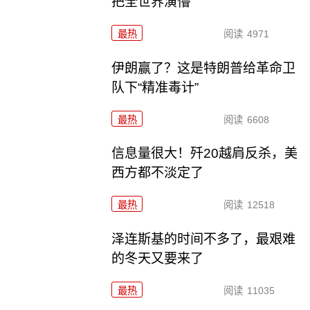
把全世界演懵
最热
阅读
4971
伊朗赢了？这是特朗普给革命卫
队下“精准毒计”
最热
阅读
6608
信息量很大！歼20越肩反杀，美
西方都不淡定了
最热
阅读
12518
泽连斯基的时间不多了，最艰难
的冬天又要来了
最热
阅读
11035