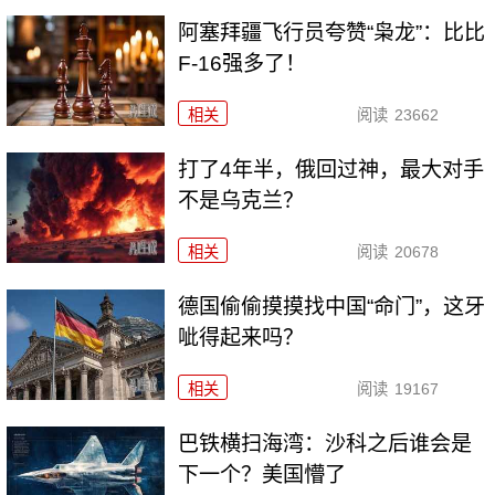
阿塞拜疆飞行员夸赞“枭龙”：比比
F-16强多了！
相关
阅读
23662
打了4年半，俄回过神，最大对手
不是乌克兰？
相关
阅读
20678
德国偷偷摸摸找中国“命门”，这牙
呲得起来吗？
相关
阅读
19167
巴铁横扫海湾：沙科之后谁会是
下一个？美国懵了