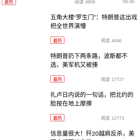
08-06
最热
阅读
4808
五角大楼“罗生门”：特朗普这出戏
把全世界演懵
最热
阅读
4646
特朗普扔下两条路，波斯都不
选，美军机又被揍
最热
阅读
17727
扎卢日内说的一句话，把北约的
脸按在地上摩擦
最热
阅读
12773
信息量很大！歼20越肩反杀，美