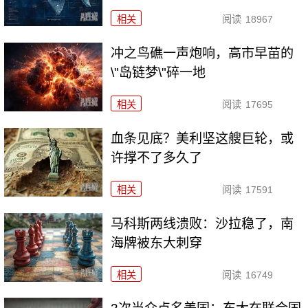
相关
阅读
18967
冲之鸟礁一声炮响，高市早苗的
\"岛链梦\"碎一地
相关
阅读
17695
血条见底？美利坚这艘巨轮，或
许撑不了多久了
相关
阅读
17591
马科斯两线溃败：沙拉稳了，南
海牌被东大刺穿
相关
阅读
16749