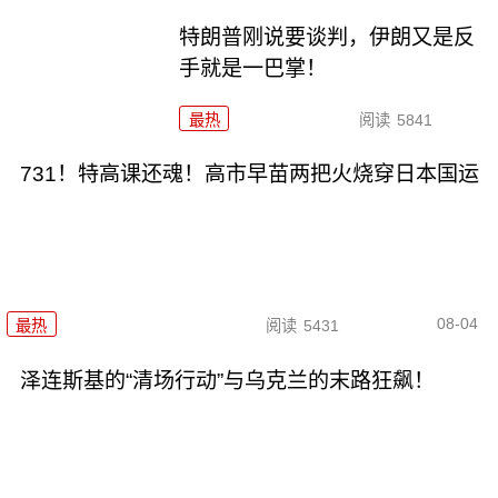
特朗普刚说要谈判，伊朗又是反
手就是一巴掌！
最热
阅读
5841
731！特高课还魂！高市早苗两把火烧穿日本国运
08-04
最热
阅读
5431
泽连斯基的“清场行动”与乌克兰的末路狂飙！