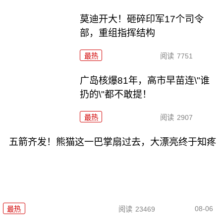
莫迪开大！砸碎印军17个司令
部，重组指挥结构
最热
阅读
7751
广岛核爆81年，高市早苗连\"谁
扔的\"都不敢提！
最热
阅读
2907
五箭齐发！熊猫这一巴掌扇过去，大漂亮终于知疼
08-06
最热
阅读
23469