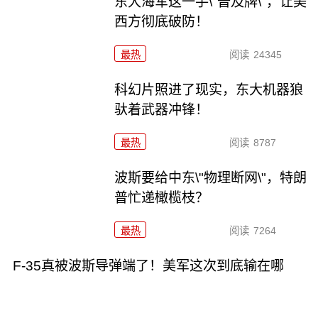
东大海军这一手\"普及牌\"，让美
西方彻底破防！
最热
阅读
24345
科幻片照进了现实，东大机器狼
驮着武器冲锋！
最热
阅读
8787
波斯要给中东\"物理断网\"，特朗
普忙递橄榄枝？
最热
阅读
7264
F-35真被波斯导弹端了！美军这次到底输在哪