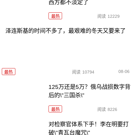
西方都不淡定了
最热
阅读
12229
泽连斯基的时间不多了，最艰难的冬天又要来了
08-06
最热
阅读
10794
125万还是5万？俄乌战损数字背
后的\"三国杀\"
最热
阅读
8226
对检察官体系下手！李在明要打
破\"青瓦台魔咒\"