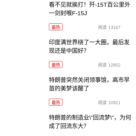
看不见就挨打！歼-15T百公里外
一剑封喉F-15J
最热
阅读
13167
印度满世界绕了一大圈，最后发
现还是中国好？
最热
阅读
12852
特朗普突然关闭领事馆，高市早
苗的美梦该醒了
最热
阅读
10921
特朗普的制造业\"回流梦\"，为何
成了回流东大？