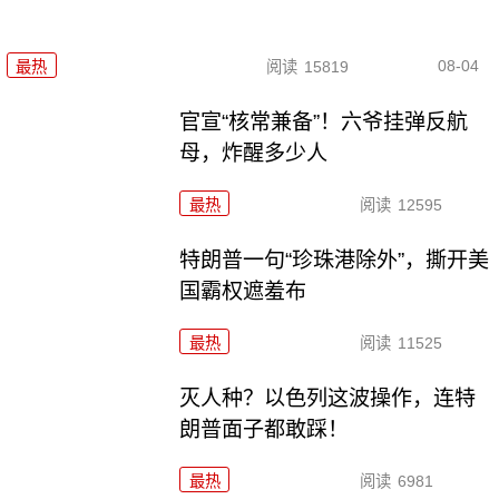
08-04
最热
阅读
15819
官宣“核常兼备”！六爷挂弹反航
母，炸醒多少人
最热
阅读
12595
特朗普一句“珍珠港除外”，撕开美
国霸权遮羞布
最热
阅读
11525
灭人种？以色列这波操作，连特
朗普面子都敢踩！
最热
阅读
6981