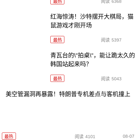
最热
阅读
6368
红海惊涛！沙特摆开大棋局，猫
鼠游戏才刚开场
最热
阅读
5397
青瓦台的\"拍桌\"，能让跪太久的
韩国站起来吗？
最热
阅读
5043
美空管漏洞再暴露！特朗普专机差点与客机撞上
08-07
最热
阅读
4101