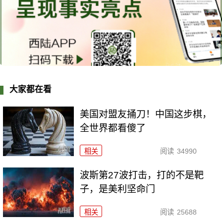
大家都在看
美国对盟友捅刀！中国这步棋，
全世界都看傻了
相关
阅读
34990
波斯第27波打击，打的不是靶
子，是美利坚命门
相关
阅读
25688