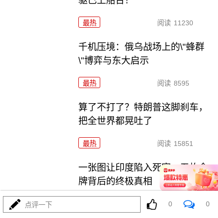
驱已上船台！
最热
阅读
11230
千机压境：俄乌战场上的\"蜂群
\"博弈与东大启示
最热
阅读
8595
算了不打了？特朗普这脚刹车，
把全世界都晃吐了
最热
阅读
15851
一张图让印度陷入死寂，五枚金
牌背后的终极真相
最热
阅读
11002
0
0
点评一下