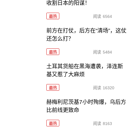
收割日本的阳谋！
最热
阅读
6564
前方在打仗，后方在“清场”，这仗
还怎么打？
最热
阅读
5484
土耳其货船在黑海遭袭，泽连斯
基又惹了大麻烦
最热
阅读
16320
赫梅利尼茨基7小时殉爆，乌后方
比前线更致命
最热
阅读
8163