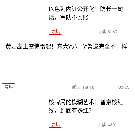
以色列内讧公开化！防长一句
话，军队不买账
最热
阅读
6150
黄岩岛上空惊雷起！东大\"八一\"警巡完全不一样
08-05
最热
阅读
15610
核牌局的模糊艺术：普京核红
线，到底有多红？
最热
阅读
4891