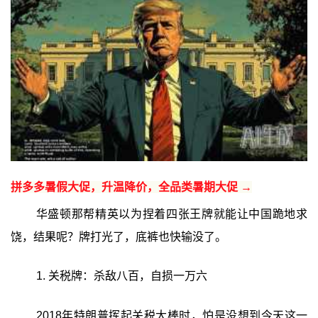
拼多多暑假大促，升温降价，全品类暑期大促 →
华盛顿那帮精英以为捏着四张王牌就能让中国跪地求
饶，结果呢？牌打光了，底裤也快输没了。
1. 关税牌：杀敌八百，自损一万六
2018年特朗普挥起关税大棒时，怕是没想到今天这一