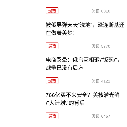
最热
阅读
6310
被俄导弹天天“洗地”，泽连斯基还
在做着美梦！
最热
阅读
5770
电商哭晕：俄乌互相砸\"饭碗\"，
战争已没有后方
最热
阅读
4121
766亿买不来安全？美核潜光鲜
\"大计划\"的背后
最热
阅读
6457