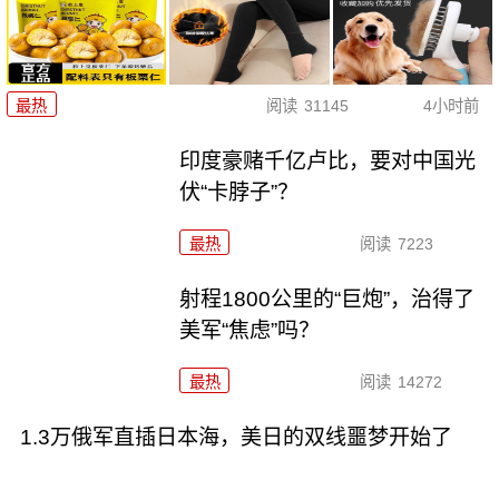
最热
阅读
31145
4小时前
印度豪赌千亿卢比，要对中国光
伏“卡脖子”？
最热
阅读
7223
射程1800公里的“巨炮”，治得了
美军“焦虑”吗？
最热
阅读
14272
1.3万俄军直插日本海，美日的双线噩梦开始了