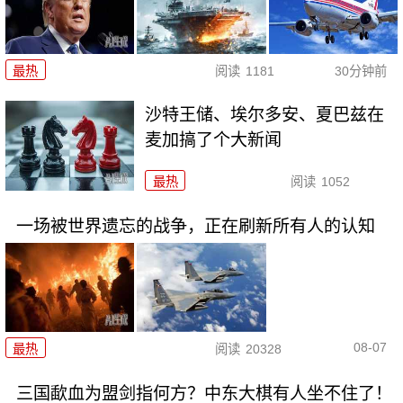
最热
阅读
1181
30分钟前
沙特王储、埃尔多安、夏巴兹在
麦加搞了个大新闻
最热
阅读
1052
一场被世界遗忘的战争，正在刷新所有人的认知
08-07
最热
阅读
20328
三国歃血为盟剑指何方？中东大棋有人坐不住了！