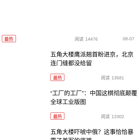
08-07
最热
阅读
14476
五角大楼鹰派翘首盼进京，北京
连门缝都没给留
最热
阅读
13581
“工厂的工厂”：中国这棋彻底颠覆
全球工业版图
最热
阅读
13302
五角大楼吓唬中俄？这事恰恰暴