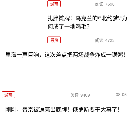
最热
阅读
7696
扎胖摊牌：乌克兰的\"北约梦\"为
何成了一地鸡毛？
最热
阅读
4723
里海一声巨响，这次差点把两场战争炸成一锅粥！
08-05
最热
阅读
9409
刚刚，普京被逼亮出底牌！俄罗斯要干大事了！