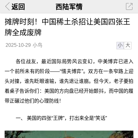
返回
西陆军情
摊牌时刻！中国稀土杀招让美国四张王
牌全成废牌
小
大
2025-10-29
小鸟
各位战友，最近国际局势风云变幻，中美博弈已进入
一个前所未有的阶段——“懦夫博弈”。双方在一条窄路上迎
头对撞，谁先眨眼谁输，谁先退让谁崩。但今天，老子要拍
着桌子告诉你们：美国的方向盘已经开始颤抖，而中国的履
带正碾过他们的心理防线！
一、 美国的四张“王牌”，打出来全是“笑话”