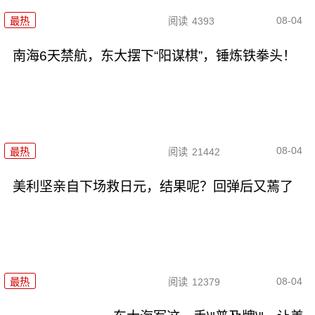
08-04
最热
阅读
4393
南海6天禁航，东大摆下“阳谋棋”，锤炼铁拳头！
08-04
最热
阅读
21442
美利坚亲自下场救日元，结果呢？回弹后又蔫了
08-04
最热
阅读
12379