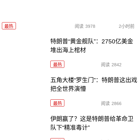
最热
阅读
3978
2小时前
特朗普“黄金舰队”：2750亿美金
堆出海上棺材
最热
阅读
2842
五角大楼“罗生门”：特朗普这出戏
把全世界演懵
最热
阅读
2866
伊朗赢了？这是特朗普给革命卫
队下“精准毒计”