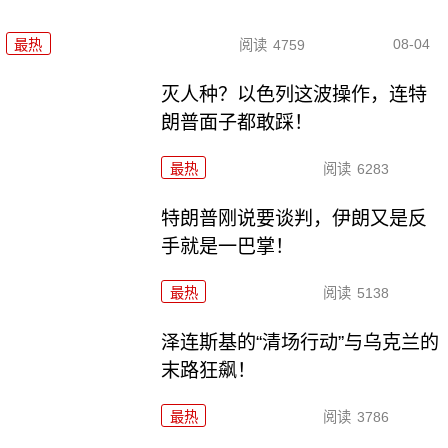
08-04
最热
阅读
4759
灭人种？以色列这波操作，连特
朗普面子都敢踩！
最热
阅读
6283
特朗普刚说要谈判，伊朗又是反
手就是一巴掌！
最热
阅读
5138
泽连斯基的“清场行动”与乌克兰的
末路狂飙！
最热
阅读
3786