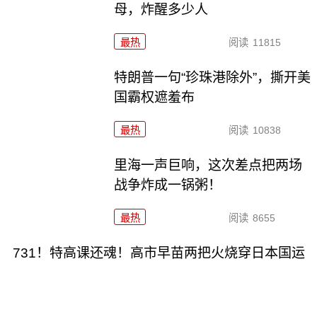
母，炸醒多少人
最热
阅读
11815
特朗普一句“珍珠港除外”，撕开美
国霸权遮羞布
最热
阅读
10838
里海一声巨响，这次差点把两场
战争炸成一锅粥！
最热
阅读
8655
731！特高课还魂！高市早苗两把火烧穿日本国运