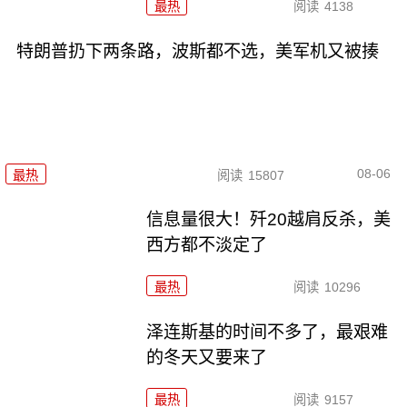
最热
阅读
4138
特朗普扔下两条路，波斯都不选，美军机又被揍
08-06
最热
阅读
15807
信息量很大！歼20越肩反杀，美
西方都不淡定了
最热
阅读
10296
泽连斯基的时间不多了，最艰难
的冬天又要来了
最热
阅读
9157