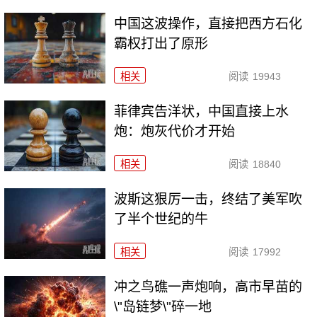
中国这波操作，直接把西方石化
霸权打出了原形
相关
阅读
19943
菲律宾告洋状，中国直接上水
炮：炮灰代价才开始
相关
阅读
18840
波斯这狠厉一击，终结了美军吹
了半个世纪的牛
相关
阅读
17992
冲之鸟礁一声炮响，高市早苗的
\"岛链梦\"碎一地