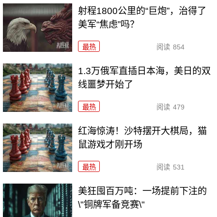
射程1800公里的“巨炮”，治得了
美军“焦虑”吗？
最热
阅读
854
1.3万俄军直插日本海，美日的双
线噩梦开始了
最热
阅读
479
红海惊涛！沙特摆开大棋局，猫
鼠游戏才刚开场
最热
阅读
531
美狂囤百万吨：一场提前下注的
\"铜牌军备竞赛\"