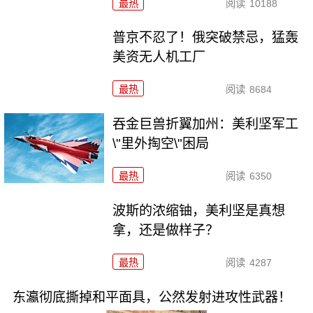
最热
阅读
10188
普京不忍了！俄突破禁忌，猛轰
美资无人机工厂
最热
阅读
8684
吞金巨兽折翼加州：美利坚军工
\"里外掏空\"困局
最热
阅读
6350
波斯的浓缩铀，美利坚是真想
拿，还是做样子？
最热
阅读
4287
东瀛彻底撕掉和平面具，公然发射进攻性武器！