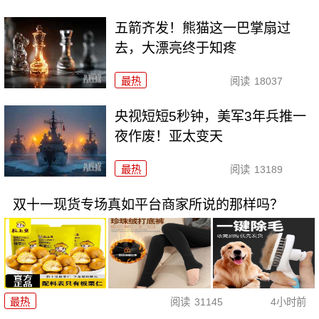
五箭齐发！熊猫这一巴掌扇过
去，大漂亮终于知疼
最热
阅读
18037
央视短短5秒钟，美军3年兵推一
夜作废！亚太变天
最热
阅读
13189
双十一现货专场真如平台商家所说的那样吗？
最热
阅读
31145
4小时前