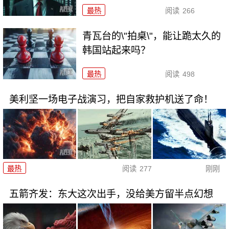
最热
阅读
266
青瓦台的\"拍桌\"，能让跪太久的
韩国站起来吗？
最热
阅读
498
美利坚一场电子战演习，把自家救护机送了命！
最热
阅读
277
刚刚
五箭齐发：东大这次出手，没给美方留半点幻想