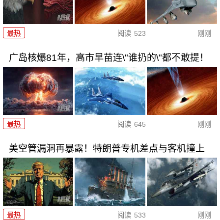
最热
阅读
523
刚刚
广岛核爆81年，高市早苗连\"谁扔的\"都不敢提！
最热
阅读
645
刚刚
美空管漏洞再暴露！特朗普专机差点与客机撞上
最热
阅读
533
刚刚