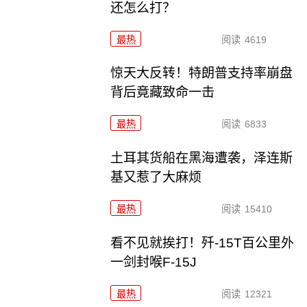
还怎么打？
最热
阅读
4619
惊天大反转！特朗普支持率崩盘
背后竟藏致命一击
最热
阅读
6833
土耳其货船在黑海遭袭，泽连斯
基又惹了大麻烦
最热
阅读
15410
看不见就挨打！歼-15T百公里外
一剑封喉F-15J
最热
阅读
12321