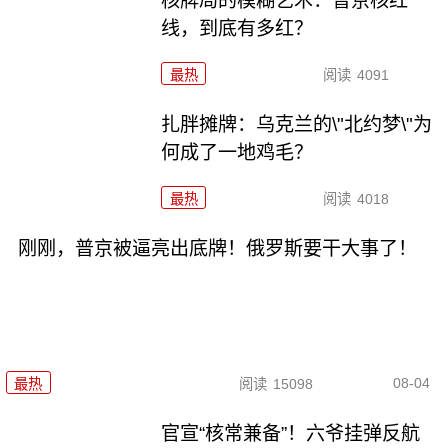
核牌局的模糊艺术：普京核红
线，到底有多红？
最热
阅读
4091
扎胖摊牌：乌克兰的\"北约梦\"为
何成了一地鸡毛？
最热
阅读
4018
刚刚，普京被逼亮出底牌！俄罗斯要干大事了！
08-04
最热
阅读
15098
官宣“核常兼备”！六爷挂弹反航