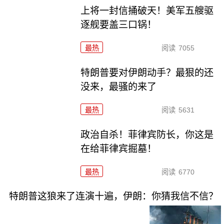
上将一封信捅破天！美军五艘驱
逐舰要盖三口锅！
最热
阅读
7055
特朗普要对伊朗动手？最狠的还
没来，最骚的来了
最热
阅读
5631
政治自杀！菲律宾防长，你这是
在给菲律宾掘墓！
最热
阅读
6770
特朗普这狼来了连演十遍，伊朗：你猜我信不信？