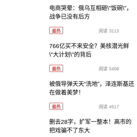
电商哭晕：俄乌互相砸\"饭碗\"，
战争已没有后方
最热
阅读
3113
766亿买不来安全？美核潜光鲜
\"大计划\"的背后
最热
阅读
5408
被俄导弹天天“洗地”，泽连斯基还
在做着美梦！
最热
阅读
4517
删去28字，扩军一整本！高市的
把戏骗不了东大