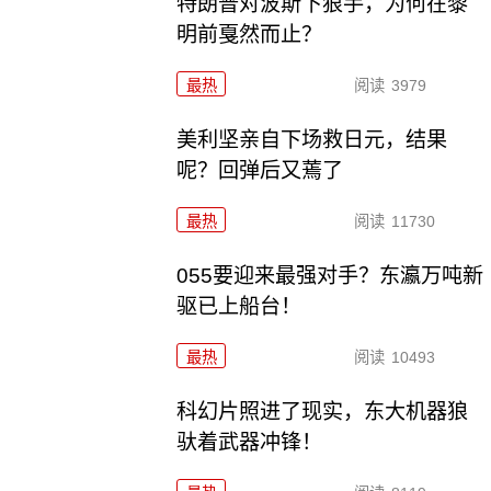
特朗普对波斯下狠手，为何在黎
明前戛然而止？
最热
阅读
3979
美利坚亲自下场救日元，结果
呢？回弹后又蔫了
最热
阅读
11730
055要迎来最强对手？东瀛万吨新
驱已上船台！
最热
阅读
10493
科幻片照进了现实，东大机器狼
驮着武器冲锋！