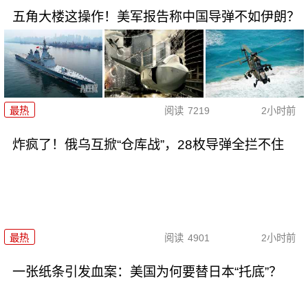
五角大楼这操作！美军报告称中国导弹不如伊朗？
最热
阅读
7219
2小时前
炸疯了！俄乌互掀“仓库战”，28枚导弹全拦不住
最热
阅读
4901
2小时前
一张纸条引发血案：美国为何要替日本“托底”？