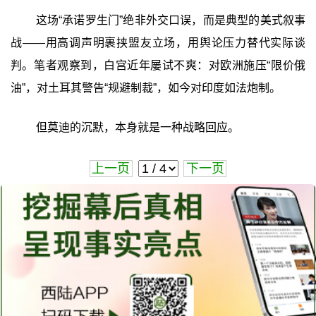
这场“承诺罗生门”绝非外交口误，而是典型的美式叙事
战——用高调声明裹挟盟友立场，用舆论压力替代实际谈
判。笔者观察到，白宫近年屡试不爽：对欧洲施压“限价俄
油”，对土耳其警告“规避制裁”，如今对印度如法炮制。
但莫迪的沉默，本身就是一种战略回应。
上一页
下一页