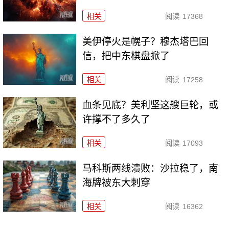
相关
阅读
17368
美伊停火是幌子？穆杰塔巴回
信，把中东棋盘掀了
相关
阅读
17258
血条见底？美利坚这艘巨轮，或
许撑不了多久了
相关
阅读
17093
马科斯两线溃败：沙拉稳了，南
海牌被东大刺穿
相关
阅读
16362