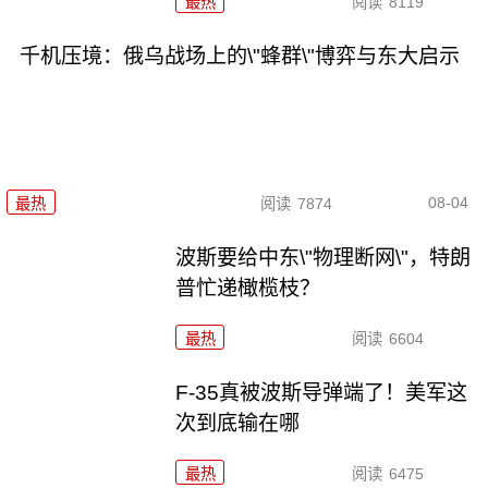
最热
阅读
8119
千机压境：俄乌战场上的\"蜂群\"博弈与东大启示
08-04
最热
阅读
7874
波斯要给中东\"物理断网\"，特朗
普忙递橄榄枝？
最热
阅读
6604
F-35真被波斯导弹端了！美军这
次到底输在哪
最热
阅读
6475