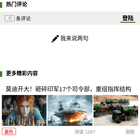
热门评论
登陆
0
条评论
我来说两句
更多精彩内容
莫迪开大！砸碎印军17个司令部，重组指挥结构
最热
阅读
1267
刚刚