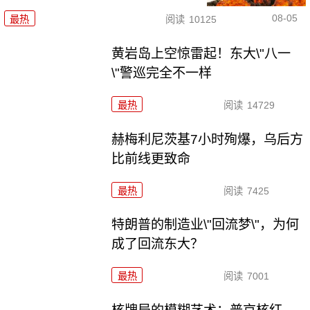
08-05
最热
阅读
10125
黄岩岛上空惊雷起！东大\"八一
\"警巡完全不一样
最热
阅读
14729
赫梅利尼茨基7小时殉爆，乌后方
比前线更致命
最热
阅读
7425
特朗普的制造业\"回流梦\"，为何
成了回流东大？
最热
阅读
7001