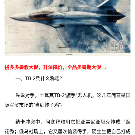
拼多多暑假大促，升温降价，全品类暑期大促 →
一、TB-2凭什么称霸？
先说对手。土耳其TB-2“旗手”无人机，这几年简直是国
际军贸市场的“当红炸子鸡”。
纳卡冲突中，阿塞拜疆用它把亚美尼亚坦克炸成了烟
花秀；俄乌战场上，它又屡次偷袭得手，硬生生把自己打成