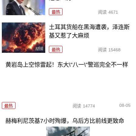
最热
阅读
4671
土耳其货船在黑海遭袭，泽连斯
基又惹了大麻烦
最热
阅读
15468
黄岩岛上空惊雷起！东大\"八一\"警巡完全不一样
08-05
最热
阅读
14774
赫梅利尼茨基7小时殉爆，乌后方比前线更致命