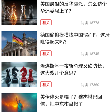
美国最狠的反华鹰派，怎么访个
华还委屈上了？
相关
阅读
18778
德国偷偷摸摸找中国“命门”，这牙
呲得起来吗？
相关
阅读
18745
泽连斯基一夜斩总理又砍防长，
这大戏几个意思？
相关
阅读
17360
美伊停火是幌子？穆杰塔巴回
信，把中东棋盘掀了