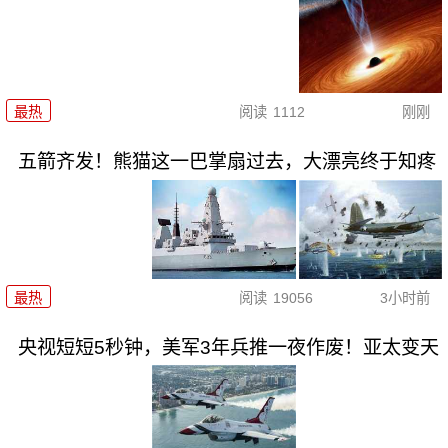
最热
阅读
1112
刚刚
五箭齐发！熊猫这一巴掌扇过去，大漂亮终于知疼
最热
阅读
19056
3小时前
央视短短5秒钟，美军3年兵推一夜作废！亚太变天