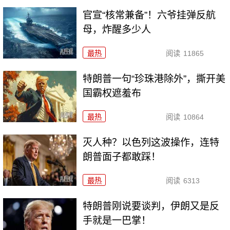
官宣“核常兼备”！六爷挂弹反航
母，炸醒多少人
最热
阅读
11865
特朗普一句“珍珠港除外”，撕开美
国霸权遮羞布
最热
阅读
10864
灭人种？以色列这波操作，连特
朗普面子都敢踩！
最热
阅读
6313
特朗普刚说要谈判，伊朗又是反
手就是一巴掌！