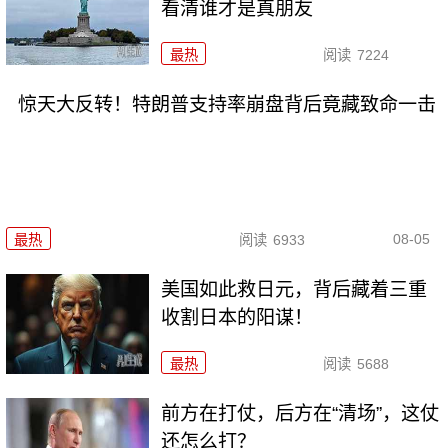
看清谁才是真朋友
最热
阅读
7224
惊天大反转！特朗普支持率崩盘背后竟藏致命一击
08-05
最热
阅读
6933
美国如此救日元，背后藏着三重
收割日本的阳谋！
最热
阅读
5688
前方在打仗，后方在“清场”，这仗
还怎么打？