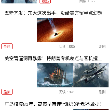
最热
阅读
1622
五箭齐发：东大这次出手，没给美方留半点幻想
最热
阅读
1550
刚刚
美空管漏洞再暴露！特朗普专机差点与客机撞上
最热
阅读
1341
刚刚
广岛核爆81年，高市早苗连\"谁扔的\"都不敢提！