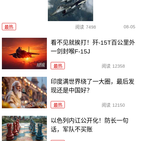
08-05
最热
阅读
7498
看不见就挨打！歼-15T百公里外
一剑封喉F-15J
最热
阅读
12358
印度满世界绕了一大圈，最后发
现还是中国好？
最热
阅读
12150
以色列内讧公开化！防长一句
话，军队不买账