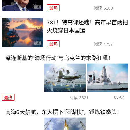
最热
阅读
5183
731！特高课还魂！高市早苗两把
火烧穿日本国运
最热
阅读
4797
泽连斯基的“清场行动”与乌克兰的末路狂飙！
08-04
最热
阅读
3821
南海6天禁航，东大摆下“阳谋棋”，锤炼铁拳头！