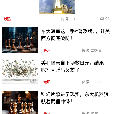
08-04
最热
阅读
20189
东大海军这一手\"普及牌\"，让美
西方彻底破防！
最热
阅读
23045
美利坚亲自下场救日元，结果
呢？回弹后又蔫了
最热
阅读
11775
科幻片照进了现实，东大机器狼
驮着武器冲锋！
最热
阅读
8161