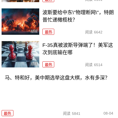
波斯要给中东\"物理断网\"，特朗
普忙递橄榄枝？
最热
阅读
6642
F-35真被波斯导弹端了！美军这
次到底输在哪
最热
阅读
6514
马、特和好，美中期选举这盘大棋，水有多深？
08-04
最热
阅读
5841