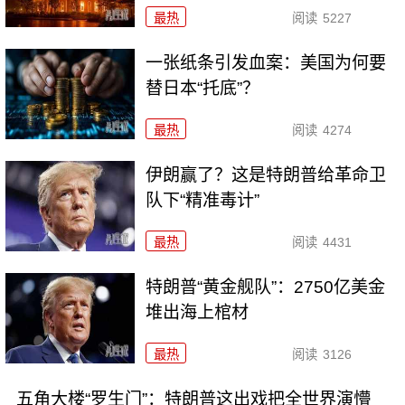
最热
阅读
5227
一张纸条引发血案：美国为何要
替日本“托底”？
最热
阅读
4274
伊朗赢了？这是特朗普给革命卫
队下“精准毒计”
最热
阅读
4431
特朗普“黄金舰队”：2750亿美金
堆出海上棺材
最热
阅读
3126
五角大楼“罗生门”：特朗普这出戏把全世界演懵