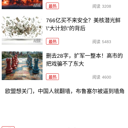
最热
阅读
3208
766亿买不来安全？美核潜光鲜
\"大计划\"的背后
最热
阅读
5483
删去28字，扩军一整本！高市的
把戏骗不了东大
最热
阅读
4600
欧盟想关门，中国人就翻墙，布鲁塞尔被逼到墙角