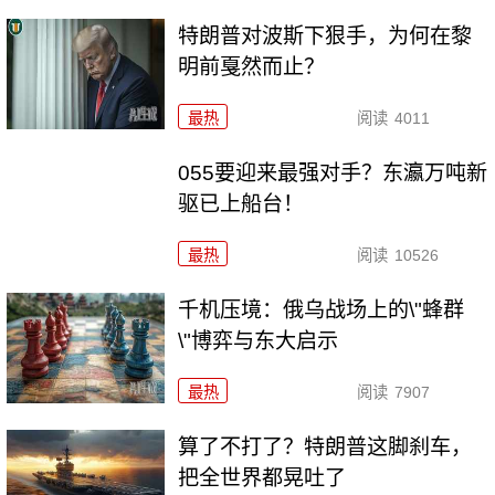
特朗普对波斯下狠手，为何在黎
明前戛然而止？
最热
阅读
4011
055要迎来最强对手？东瀛万吨新
驱已上船台！
最热
阅读
10526
千机压境：俄乌战场上的\"蜂群
\"博弈与东大启示
最热
阅读
7907
算了不打了？特朗普这脚刹车，
把全世界都晃吐了