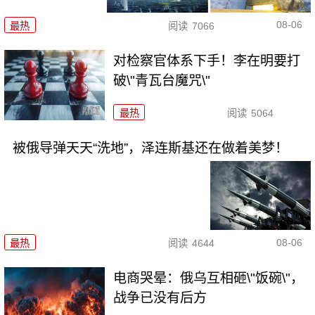
08-06
最热
阅读
7066
对检察官体系下手！李在明要打
破\"青瓦台魔咒\"
最热
阅读
5064
被俄导弹天天“洗地”，泽连斯基还在做着美梦！
08-06
最热
阅读
4644
电商哭晕：俄乌互相砸\"饭碗\"，
战争已没有后方