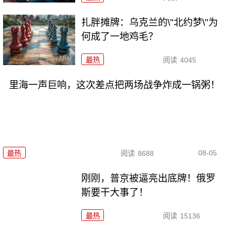
扎胖摊牌：乌克兰的\"北约梦\"为
何成了一地鸡毛？
最热
阅读
4045
里海一声巨响，这次差点把两场战争炸成一锅粥！
08-05
最热
阅读
8688
刚刚，普京被逼亮出底牌！俄罗
斯要干大事了！
最热
阅读
15136