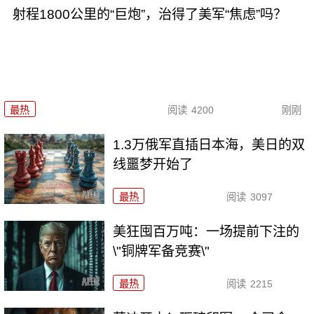
射程1800公里的“巨炮”，治得了美军“焦虑”吗？
最热
阅读
4200
刚刚
1.3万俄军直插日本海，美日的双
线噩梦开始了
最热
阅读
3097
美狂囤百万吨：一场提前下注的
\"铜牌军备竞赛\"
最热
阅读
2215