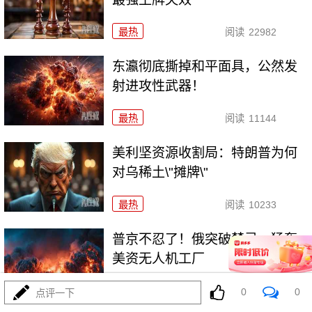
最热
阅读
22982
东瀛彻底撕掉和平面具，公然发
射进攻性武器！
最热
阅读
11144
美利坚资源收割局：特朗普为何
对乌稀土\"摊牌\"
最热
阅读
10233
普京不忍了！俄突破禁忌，猛轰
美资无人机工厂
最热
阅读
8713
0
0
点评一下