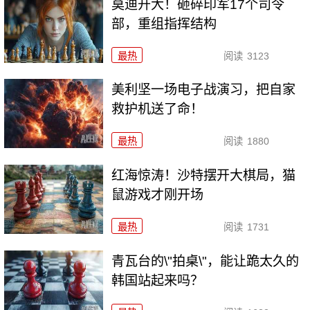
莫迪开大！砸碎印军17个司令
部，重组指挥结构
最热
阅读
3123
美利坚一场电子战演习，把自家
救护机送了命！
最热
阅读
1880
红海惊涛！沙特摆开大棋局，猫
鼠游戏才刚开场
最热
阅读
1731
青瓦台的\"拍桌\"，能让跪太久的
韩国站起来吗？