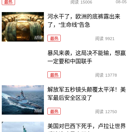
08-05
最热
阅读
15006
河水干了，欧洲的底裤露出来
了，“生命线”告急
最热
阅读
9921
暴风来袭，这局决不能输，想赢
一定要和中国联手
最热
阅读
13778
解放军五秒镜头颠覆太平洋！美
军最后安全区没了
最热
阅读
12750
美国对巴西下死手，卢拉让世界