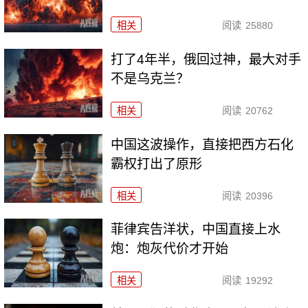
相关
阅读
25880
打了4年半，俄回过神，最大对手
不是乌克兰？
相关
阅读
20762
中国这波操作，直接把西方石化
霸权打出了原形
相关
阅读
20396
菲律宾告洋状，中国直接上水
炮：炮灰代价才开始
相关
阅读
19292