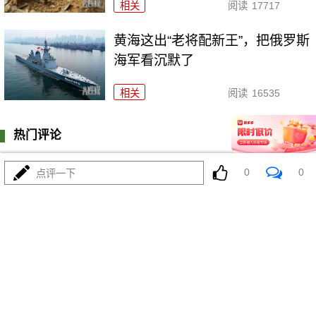
相关
阅读
17717
黄海这出“老将配新王”，把俄罗斯
海军看沉默了
相关
阅读
16535
热门评论
登陆
0
条评论
0
0
点评一下
我来说两句
更多精彩内容