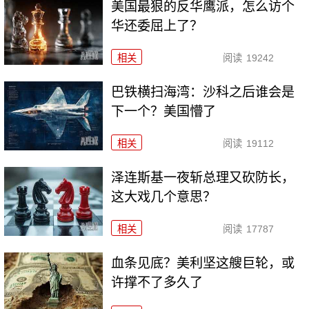
美国最狠的反华鹰派，怎么访个
华还委屈上了？
相关
阅读
19242
巴铁横扫海湾：沙科之后谁会是
下一个？美国懵了
相关
阅读
19112
泽连斯基一夜斩总理又砍防长，
这大戏几个意思？
相关
阅读
17787
血条见底？美利坚这艘巨轮，或
许撑不了多久了