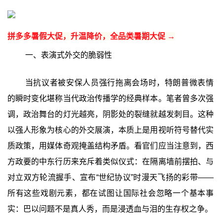
拼多多暑假大促，升温降价，全品类暑期大促 →
一、表演式外交的脆弱性
当抗议者被安保人员强行拖离会场时，特朗普微表情
的瞬时变化堪称当代政治传播学的经典样本。笔者曾多次强
调，政治舞台的灯光越亮，阴影处的裂缝就越发刺目。这种
以强人形象为核心的外交展演，本质上是用视听符号替代实
质政策，用媒体奇观掩盖结构矛盾。看官们应当注意到，西
方政要的中东行历来充斥着类似仪式：在隔离墙前摆拍、与
对立双方轮流握手、宣布“世纪协议”时漫天飞扬的彩带——
所有这些戏剧元素，都在试图让国际社会忽略一个基本事
实：巴以问题不是真人秀，而是浸透血与泪的生存权之争。