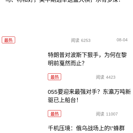
08-04
最热
阅读
6253
特朗普对波斯下狠手，为何在黎
明前戛然而止？
最热
阅读
4423
055要迎来最强对手？东瀛万吨新
驱已上船台！
最热
阅读
11007
千机压境：俄乌战场上的\"蜂群