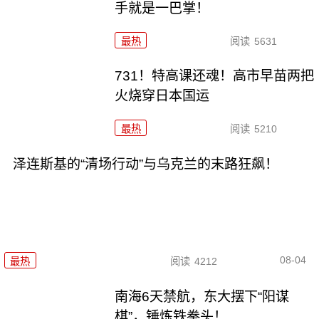
手就是一巴掌！
最热
阅读
5631
731！特高课还魂！高市早苗两把
火烧穿日本国运
最热
阅读
5210
泽连斯基的“清场行动”与乌克兰的末路狂飙！
08-04
最热
阅读
4212
南海6天禁航，东大摆下“阳谋
棋”，锤炼铁拳头！