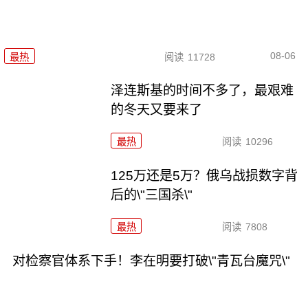
08-06
最热
阅读
11728
泽连斯基的时间不多了，最艰难
的冬天又要来了
最热
阅读
10296
125万还是5万？俄乌战损数字背
后的\"三国杀\"
最热
阅读
7808
对检察官体系下手！李在明要打破\"青瓦台魔咒\"