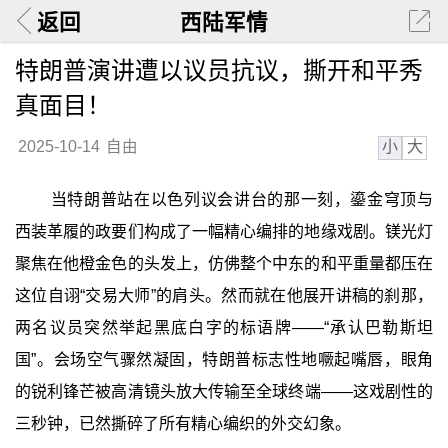
返回
西陆军情
特朗普演讲遭以议员抗议，撕开和平秀
真面目！
小
大
2025-10-14
自由
当特朗普站在以色列议会讲台的那一刻，鎏金穹顶与
西装革履的政要们构成了一幅精心编排的地缘戏剧。镁光灯
聚焦在他橙金色的头发上，仿佛整个中东的和平重量都压在
这位自诩“交易大师”的肩头。然而就在他展开讲稿的刹那，
两名议员突然举起黑底白字的标语牌——“承认巴勒斯坦
国”。会场空气骤然凝固，特朗普标志性地噘起嘴唇，眼角
的锐利锋芒被高清镜头放大传输至全球终端——这戏剧性的
三秒钟，已然撕碎了所有精心编织的外交幻象。