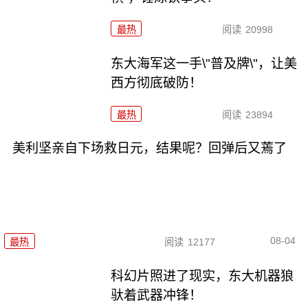
最热
阅读
20998
东大海军这一手\"普及牌\"，让美
西方彻底破防！
最热
阅读
23894
美利坚亲自下场救日元，结果呢？回弹后又蔫了
08-04
最热
阅读
12177
科幻片照进了现实，东大机器狼
驮着武器冲锋！