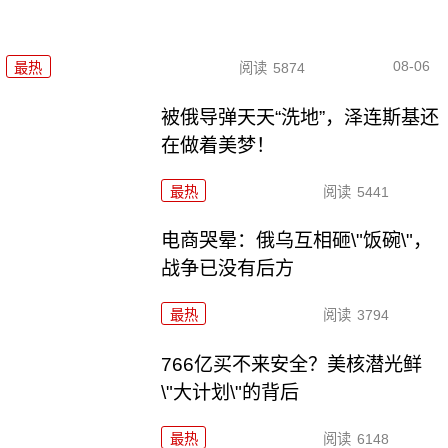
08-06
最热
阅读
5874
被俄导弹天天“洗地”，泽连斯基还
在做着美梦！
最热
阅读
5441
电商哭晕：俄乌互相砸\"饭碗\"，
战争已没有后方
最热
阅读
3794
766亿买不来安全？美核潜光鲜
\"大计划\"的背后
最热
阅读
6148