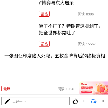
\"博弈与东大启示
最热
阅读
8386
算了不打了？特朗普这脚刹车，
把全世界都晃吐了
最热
阅读
15567
一张图让印度陷入死寂，五枚金牌背后的终极真相
08-03
最热
阅读
10849
美国踏进3个大坑把自己埋了！恐
0
0
点评一下
怕一个都爬不出