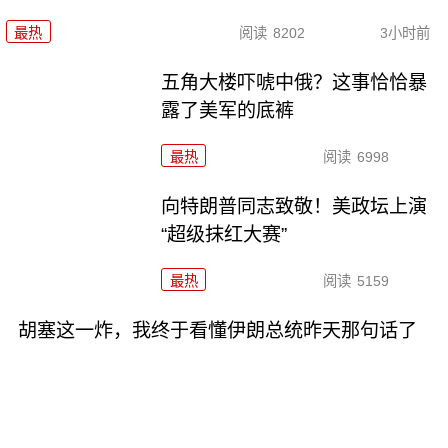
最热
阅读
8202
3小时前
五角大楼吓唬中俄？这事恰恰暴
露了美军的底裤
最热
阅读
6998
向特朗普同志致敬！美政坛上演
“超级抹红大赛”
最热
阅读
5159
胡塞这一炸，我终于看懂伊朗总统昨天那句话了