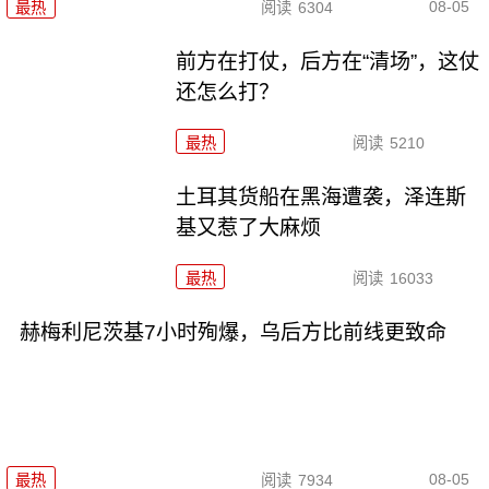
08-05
最热
阅读
6304
前方在打仗，后方在“清场”，这仗
还怎么打？
最热
阅读
5210
土耳其货船在黑海遭袭，泽连斯
基又惹了大麻烦
最热
阅读
16033
赫梅利尼茨基7小时殉爆，乌后方比前线更致命
08-05
最热
阅读
7934