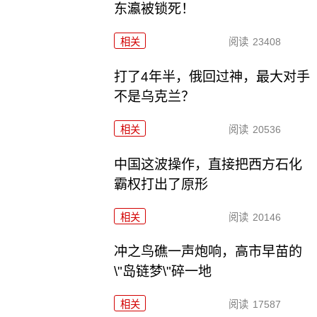
东瀛被锁死！
相关
阅读
23408
打了4年半，俄回过神，最大对手
不是乌克兰？
相关
阅读
20536
中国这波操作，直接把西方石化
霸权打出了原形
相关
阅读
20146
冲之鸟礁一声炮响，高市早苗的
\"岛链梦\"碎一地
相关
阅读
17587