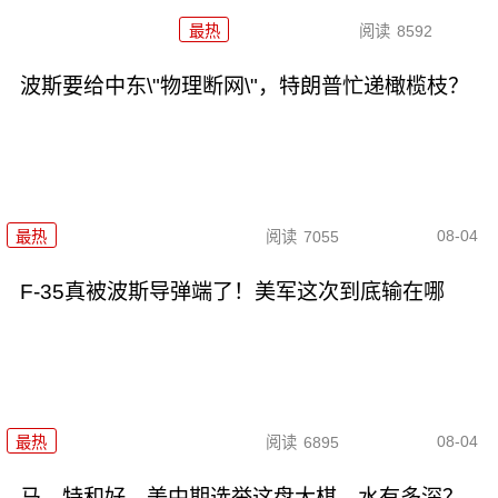
最热
阅读
8592
波斯要给中东\"物理断网\"，特朗普忙递橄榄枝？
08-04
最热
阅读
7055
F-35真被波斯导弹端了！美军这次到底输在哪
08-04
最热
阅读
6895
马、特和好，美中期选举这盘大棋，水有多深？