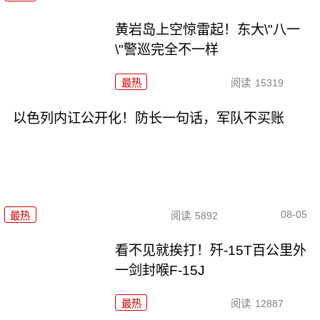
黄岩岛上空惊雷起！东大\"八一
\"警巡完全不一样
最热
阅读
15319
以色列内讧公开化！防长一句话，军队不买账
08-05
最热
阅读
5892
看不见就挨打！歼-15T百公里外
一剑封喉F-15J
最热
阅读
12887