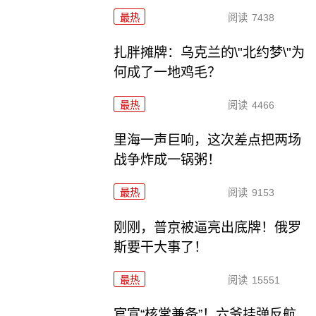
最热
阅读
7438
扎胖摊牌：乌克兰的\"北约梦\"为
何成了一地鸡毛？
最热
阅读
4466
里海一声巨响，这次差点把两场
战争炸成一锅粥！
最热
阅读
9153
刚刚，普京被逼亮出底牌！俄罗
斯要干大事了！
最热
阅读
15551
官宣“核常兼备”！六爷挂弹反航