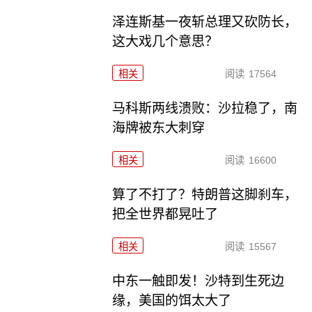
泽连斯基一夜斩总理又砍防长，
这大戏几个意思？
相关
阅读
17564
马科斯两线溃败：沙拉稳了，南
海牌被东大刺穿
相关
阅读
16600
算了不打了？特朗普这脚刹车，
把全世界都晃吐了
相关
阅读
15567
中东一触即发！沙特到生死边
缘，美国的饵太大了