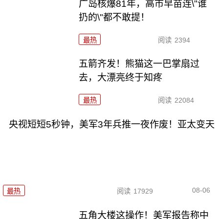
广岛核爆81年，高市早苗连\"谁
扔的\"都不敢提！
最热
阅读
2394
五箭齐发！熊猫这一巴掌扇过
去，大漂亮终于知疼
最热
阅读
22084
央视短短5秒钟，美军3年兵推一夜作废！亚太变天
08-06
最热
阅读
17929
五角大楼这操作！美军报告称中