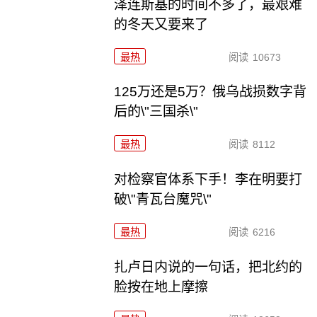
泽连斯基的时间不多了，最艰难
的冬天又要来了
最热
阅读
10673
125万还是5万？俄乌战损数字背
后的\"三国杀\"
最热
阅读
8112
对检察官体系下手！李在明要打
破\"青瓦台魔咒\"
最热
阅读
6216
扎卢日内说的一句话，把北约的
脸按在地上摩擦