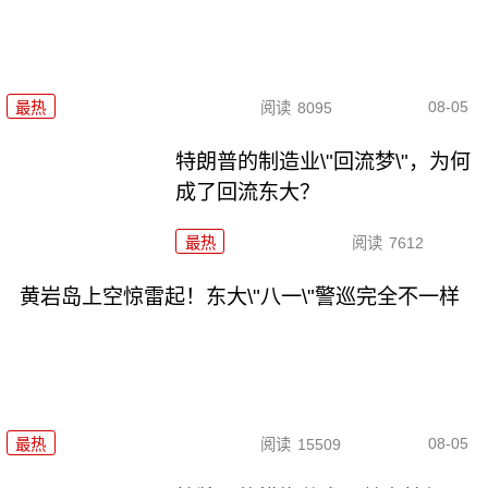
08-05
最热
阅读
8095
特朗普的制造业\"回流梦\"，为何
成了回流东大？
最热
阅读
7612
黄岩岛上空惊雷起！东大\"八一\"警巡完全不一样
08-05
最热
阅读
15509