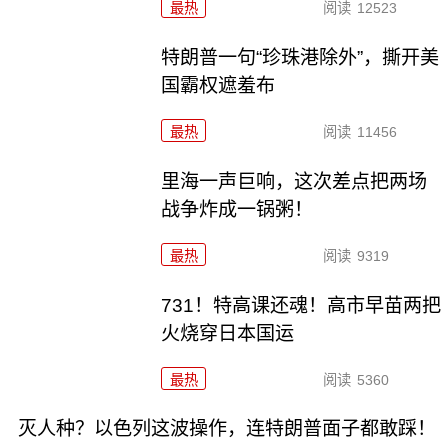
最热
阅读
12523
特朗普一句“珍珠港除外”，撕开美
国霸权遮羞布
最热
阅读
11456
里海一声巨响，这次差点把两场
战争炸成一锅粥！
最热
阅读
9319
731！特高课还魂！高市早苗两把
火烧穿日本国运
最热
阅读
5360
灭人种？以色列这波操作，连特朗普面子都敢踩！