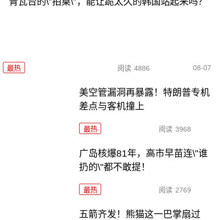
青瓦台的\"拍桌\"，能让跪太久的韩国站起来吗？
08-07
最热
阅读
4886
美空管漏洞再暴露！特朗普专机
差点与客机撞上
最热
阅读
3968
广岛核爆81年，高市早苗连\"谁
扔的\"都不敢提！
最热
阅读
2769
五箭齐发！熊猫这一巴掌扇过