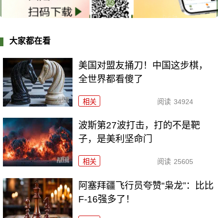
大家都在看
美国对盟友捅刀！中国这步棋，
全世界都看傻了
相关
阅读
34924
波斯第27波打击，打的不是靶
子，是美利坚命门
相关
阅读
25605
阿塞拜疆飞行员夸赞“枭龙”：比比
F-16强多了！