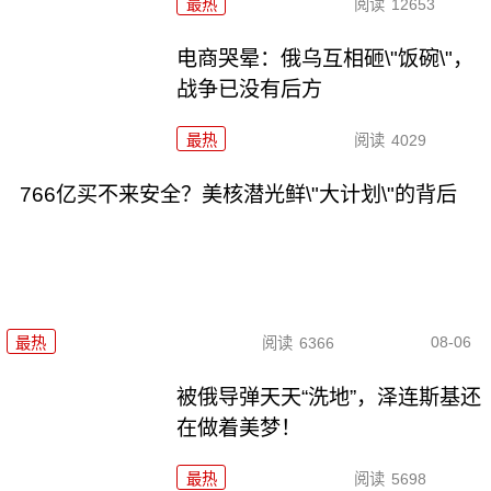
最热
阅读
12653
电商哭晕：俄乌互相砸\"饭碗\"，
战争已没有后方
最热
阅读
4029
766亿买不来安全？美核潜光鲜\"大计划\"的背后
08-06
最热
阅读
6366
被俄导弹天天“洗地”，泽连斯基还
在做着美梦！
最热
阅读
5698