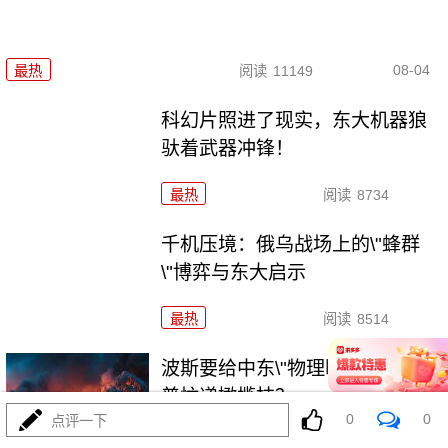
08-04
最热
阅读
11149
科幻片照进了现实，东大机器狼
驮着武器冲锋！
最热
阅读
8734
千机压境：俄乌战场上的\"蜂群
\"博弈与东大启示
最热
阅读
8514
波斯要给中东\"物理断网\"，特朗
普忙递橄榄枝？
0
0
点评一下
最热
阅读
7186