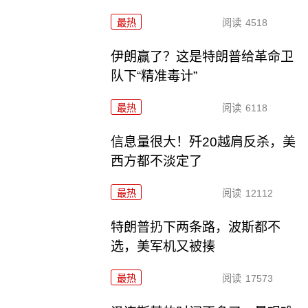
最热
阅读
4518
伊朗赢了？这是特朗普给革命卫
队下“精准毒计”
最热
阅读
6118
信息量很大！歼20越肩反杀，美
西方都不淡定了
最热
阅读
12112
特朗普扔下两条路，波斯都不
选，美军机又被揍
最热
阅读
17573