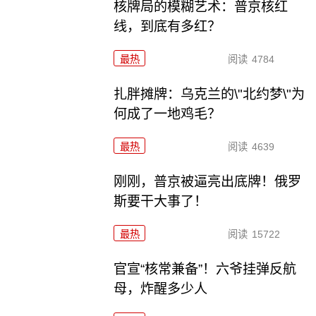
核牌局的模糊艺术：普京核红
线，到底有多红？
最热
阅读
4784
扎胖摊牌：乌克兰的\"北约梦\"为
何成了一地鸡毛？
最热
阅读
4639
刚刚，普京被逼亮出底牌！俄罗
斯要干大事了！
最热
阅读
15722
官宣“核常兼备”！六爷挂弹反航
母，炸醒多少人