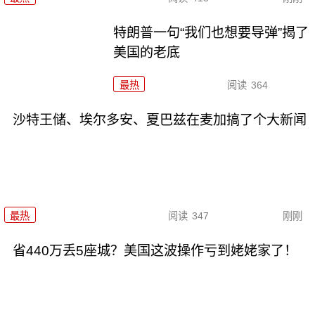
特朗普一句“我们也想要导弹”揭了
美国的老底
最热
阅读
364
沙特王储、埃尔多安、夏巴兹在麦加搞了个大新闻
最热
阅读
347
刚刚
省440万丢5座城？美国这波操作亏到姥姥家了！