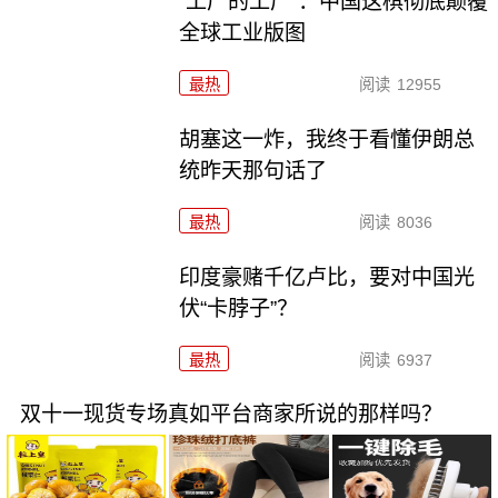
“工厂的工厂”：中国这棋彻底颠覆
全球工业版图
最热
阅读
12955
胡塞这一炸，我终于看懂伊朗总
统昨天那句话了
最热
阅读
8036
印度豪赌千亿卢比，要对中国光
伏“卡脖子”？
最热
阅读
6937
双十一现货专场真如平台商家所说的那样吗？