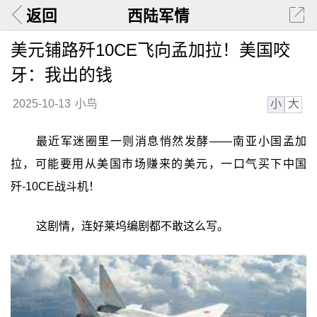
返回
西陆军情
美元铺路歼10CE飞向孟加拉！美国咬
牙：我出的钱
小
大
2025-10-13
小鸟
最近军迷圈里一则消息悄然发酵——南亚小国孟加
拉，可能要用从美国市场赚来的美元，一口气买下中国
歼-10CE战斗机！
这剧情，连好莱坞编剧都不敢这么写。