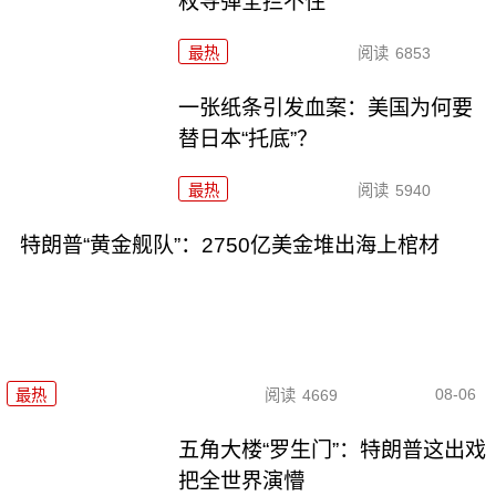
枚导弹全拦不住
最热
阅读
6853
一张纸条引发血案：美国为何要
替日本“托底”？
最热
阅读
5940
特朗普“黄金舰队”：2750亿美金堆出海上棺材
08-06
最热
阅读
4669
五角大楼“罗生门”：特朗普这出戏
把全世界演懵