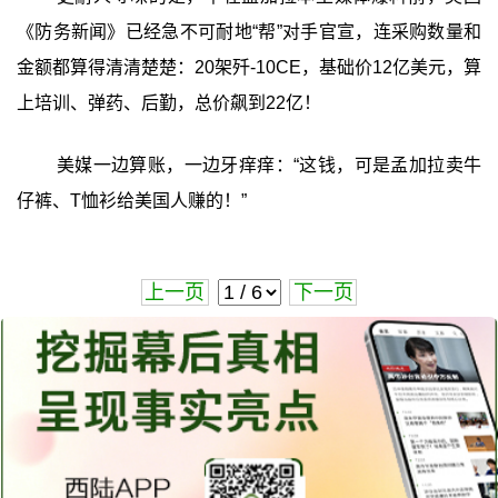
《防务新闻》已经急不可耐地“帮”对手官宣，连采购数量和
金额都算得清清楚楚：20架歼-10CE，基础价12亿美元，算
上培训、弹药、后勤，总价飙到22亿！
美媒一边算账，一边牙痒痒：“这钱，可是孟加拉卖牛
仔裤、T恤衫给美国人赚的！”
上一页
下一页