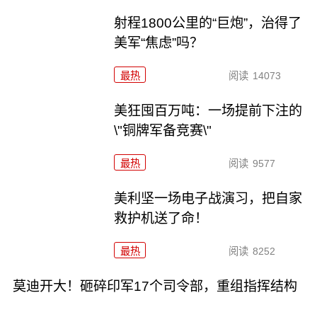
射程1800公里的“巨炮”，治得了
美军“焦虑”吗？
最热
阅读
14073
美狂囤百万吨：一场提前下注的
\"铜牌军备竞赛\"
最热
阅读
9577
美利坚一场电子战演习，把自家
救护机送了命！
最热
阅读
8252
莫迪开大！砸碎印军17个司令部，重组指挥结构