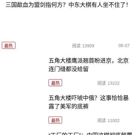
三国歃血为盟剑指何方？中东大棋有人坐不住了！
08-07
最热
阅读
13909
五角大楼鹰派翘首盼进京，北京
连门缝都没给留
最热
阅读
13222
五角大楼吓唬中俄？这事恰恰暴
露了美军的底裤
最热
阅读
11002