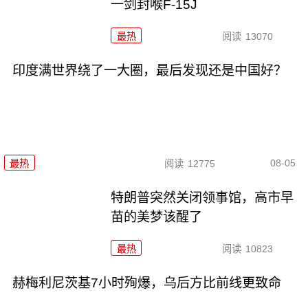
一剑封喉F-15J
最热
阅读
13070
印度满世界绕了一大圈，最后发现还是中国好？
08-05
最热
阅读
12775
特朗普突然关闭领事馆，高市早
苗的美梦该醒了
最热
阅读
10823
赫梅利尼茨基7小时殉爆，乌后方比前线更致命