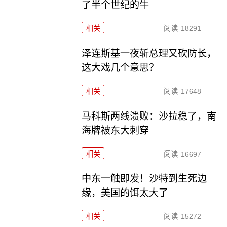
了半个世纪的牛
相关
阅读
18291
泽连斯基一夜斩总理又砍防长，
这大戏几个意思？
相关
阅读
17648
马科斯两线溃败：沙拉稳了，南
海牌被东大刺穿
相关
阅读
16697
中东一触即发！沙特到生死边
缘，美国的饵太大了
相关
阅读
15272