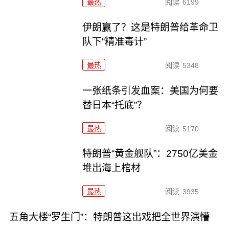
最热
阅读
6199
伊朗赢了？这是特朗普给革命卫
队下“精准毒计”
最热
阅读
5348
一张纸条引发血案：美国为何要
替日本“托底”？
最热
阅读
5170
特朗普“黄金舰队”：2750亿美金
堆出海上棺材
最热
阅读
3935
五角大楼“罗生门”：特朗普这出戏把全世界演懵