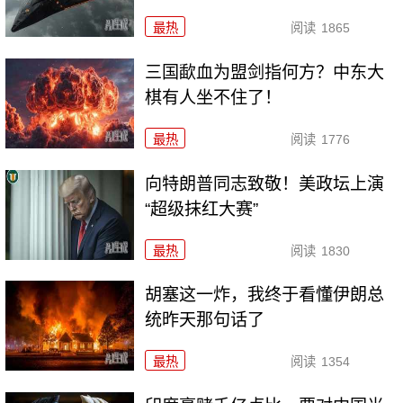
最热
阅读
1865
三国歃血为盟剑指何方？中东大
棋有人坐不住了！
最热
阅读
1776
向特朗普同志致敬！美政坛上演
“超级抹红大赛”
最热
阅读
1830
胡塞这一炸，我终于看懂伊朗总
统昨天那句话了
最热
阅读
1354