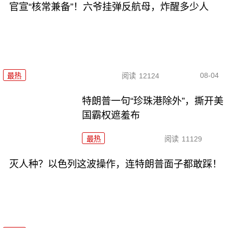
官宣“核常兼备”！六爷挂弹反航母，炸醒多少人
08-04
最热
阅读
12124
特朗普一句“珍珠港除外”，撕开美
国霸权遮羞布
最热
阅读
11129
灭人种？以色列这波操作，连特朗普面子都敢踩！