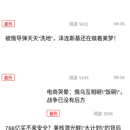
08-06
最热
阅读
5611
被俄导弹天天“洗地”，泽连斯基还在做着美梦！
08-06
最热
阅读
5193
电商哭晕：俄乌互相砸\"饭碗\"，
战争已没有后方
最热
阅读
3596
766亿买不来安全？美核潜光鲜\"大计划\"的背后