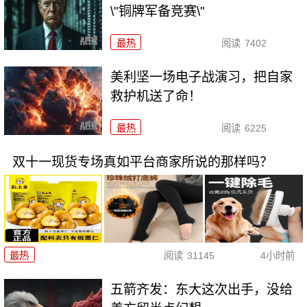
\"铜牌军备竞赛\"
最热
阅读
7402
美利坚一场电子战演习，把自家
救护机送了命！
最热
阅读
6225
双十一现货专场真如平台商家所说的那样吗？
最热
阅读
31145
4小时前
五箭齐发：东大这次出手，没给