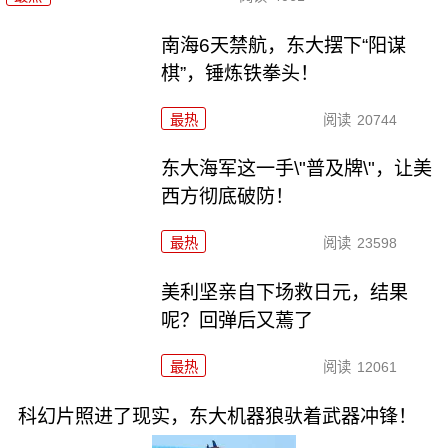
南海6天禁航，东大摆下“阳谋
棋”，锤炼铁拳头！
最热
阅读
20744
东大海军这一手\"普及牌\"，让美
西方彻底破防！
最热
阅读
23598
美利坚亲自下场救日元，结果
呢？回弹后又蔫了
最热
阅读
12061
科幻片照进了现实，东大机器狼驮着武器冲锋！