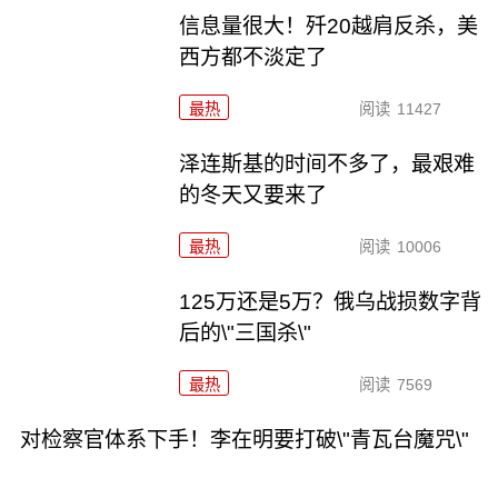
信息量很大！歼20越肩反杀，美
西方都不淡定了
最热
阅读
11427
泽连斯基的时间不多了，最艰难
的冬天又要来了
最热
阅读
10006
125万还是5万？俄乌战损数字背
后的\"三国杀\"
最热
阅读
7569
对检察官体系下手！李在明要打破\"青瓦台魔咒\"