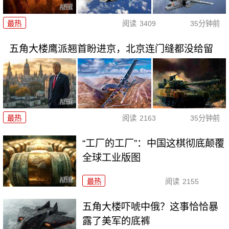
最热
阅读
3409
35分钟前
五角大楼鹰派翘首盼进京，北京连门缝都没给留
最热
阅读
2163
35分钟前
“工厂的工厂”：中国这棋彻底颠覆
全球工业版图
最热
阅读
2155
五角大楼吓唬中俄？这事恰恰暴
露了美军的底裤