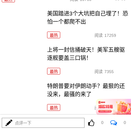
美国踏进3个大坑把自己埋了！恐
怕一个都爬不出
最热
阅读
17259
上将一封信捅破天！美军五艘驱
逐舰要盖三口锅！
最热
阅读
7355
特朗普要对伊朗动手？最狠的还
没来，最骚的来了
最热
阅读
5957
特朗普这狼来了连演十遍，伊朗：你猜我信不信？
0
0
点评一下