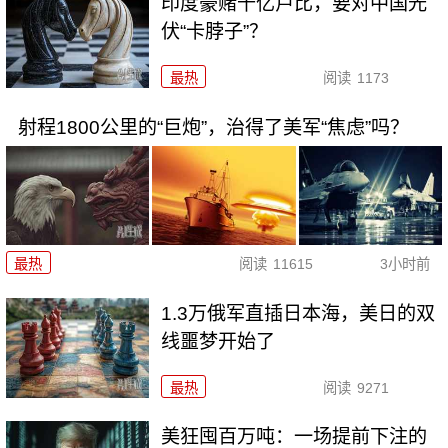
印度豪赌千亿卢比，要对中国光
伏“卡脖子”？
最热
阅读
1173
射程1800公里的“巨炮”，治得了美军“焦虑”吗？
最热
阅读
11615
3小时前
1.3万俄军直插日本海，美日的双
线噩梦开始了
最热
阅读
9271
美狂囤百万吨：一场提前下注的