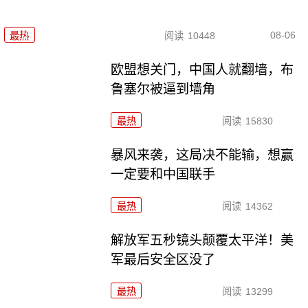
08-06
最热
阅读
10448
欧盟想关门，中国人就翻墙，布
鲁塞尔被逼到墙角
最热
阅读
15830
暴风来袭，这局决不能输，想赢
一定要和中国联手
最热
阅读
14362
解放军五秒镜头颠覆太平洋！美
军最后安全区没了
最热
阅读
13299