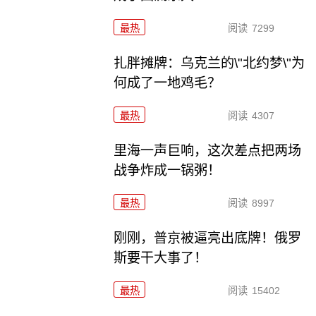
最热
阅读
7299
扎胖摊牌：乌克兰的\"北约梦\"为
何成了一地鸡毛？
最热
阅读
4307
里海一声巨响，这次差点把两场
战争炸成一锅粥！
最热
阅读
8997
刚刚，普京被逼亮出底牌！俄罗
斯要干大事了！
最热
阅读
15402