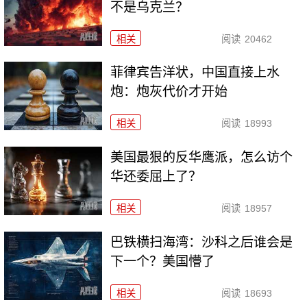
不是乌克兰？
相关
阅读
20462
菲律宾告洋状，中国直接上水
炮：炮灰代价才开始
相关
阅读
18993
美国最狠的反华鹰派，怎么访个
华还委屈上了？
相关
阅读
18957
巴铁横扫海湾：沙科之后谁会是
下一个？美国懵了
相关
阅读
18693