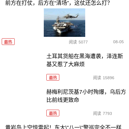
前方在打仗，后方在“清场”，这仗还怎么打？
08-05
最热
阅读
5077
土耳其货船在黑海遭袭，泽连斯
基又惹了大麻烦
最热
阅读
15896
赫梅利尼茨基7小时殉爆，乌后方
比前线更致命
最热
阅读
7793
黄岩岛上空惊雷起！东大\"八一\"警巡完全不一样