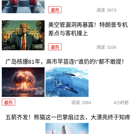
最热
阅读
3973
美空管漏洞再暴露！特朗普专机
差点与客机撞上
最热
阅读
3106
广岛核爆81年，高市早苗连\"谁扔的\"都不敢提！
最热
阅读
2084
4小时前
五箭齐发！熊猫这一巴掌扇过去，大漂亮终于知疼