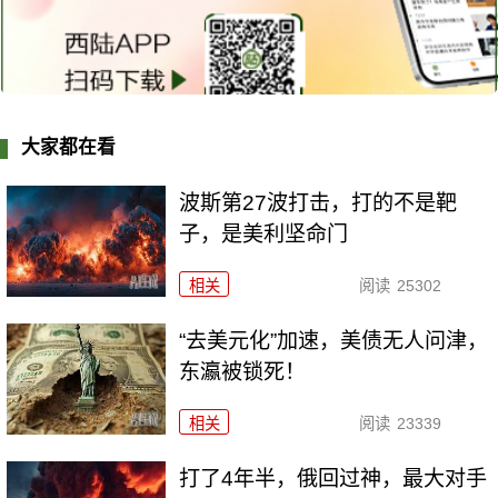
大家都在看
波斯第27波打击，打的不是靶
子，是美利坚命门
相关
阅读
25302
“去美元化”加速，美债无人问津，
东瀛被锁死！
相关
阅读
23339
打了4年半，俄回过神，最大对手