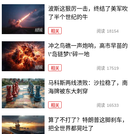
波斯这狠厉一击，终结了美军吹
了半个世纪的牛
相关
阅读
18154
冲之鸟礁一声炮响，高市早苗的
\"岛链梦\"碎一地
相关
阅读
17519
马科斯两线溃败：沙拉稳了，南
海牌被东大刺穿
相关
阅读
16533
算了不打了？特朗普这脚刹车，
把全世界都晃吐了