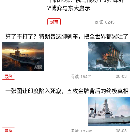
千机压境：俄乌战场上的\"蜂群
\"博弈与东大启示
最热
阅读
8245
算了不打了？特朗普这脚刹车，把全世界都晃吐了
08-03
最热
阅读
15421
一张图让印度陷入死寂，五枚金牌背后的终极真相
08-03
最热
阅读
10760