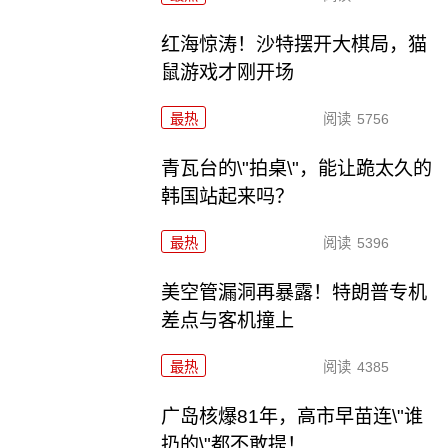
红海惊涛！沙特摆开大棋局，猫
鼠游戏才刚开场
最热
阅读
5756
青瓦台的\"拍桌\"，能让跪太久的
韩国站起来吗？
最热
阅读
5396
美空管漏洞再暴露！特朗普专机
差点与客机撞上
最热
阅读
4385
广岛核爆81年，高市早苗连\"谁
扔的\"都不敢提！