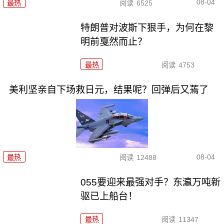
08-04
最热
阅读
6525
特朗普对波斯下狠手，为何在黎
明前戛然而止？
最热
阅读
4753
美利坚亲自下场救日元，结果呢？回弹后又蔫了
08-04
最热
阅读
12488
055要迎来最强对手？东瀛万吨新
驱已上船台！
最热
阅读
11347