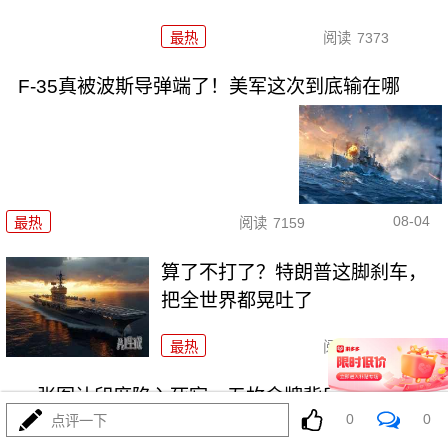
最热
阅读
7373
F-35真被波斯导弹端了！美军这次到底输在哪
08-04
最热
阅读
7159
算了不打了？特朗普这脚刹车，
把全世界都晃吐了
最热
阅读
16023
一张图让印度陷入死寂，五枚金牌背后的终极真相
0
0
点评一下