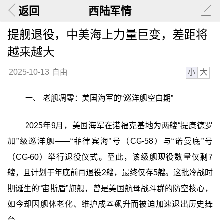
返回
西陆军情
提舰退役，中美海上力量巨变，差距将
越来越大
小
大
2025-10-13
自由
一、 老舰凋零：美国海军的“巡洋舰空白期”
2025年9月，美国海军在诺福克基地为两艘“提康德罗
加”级巡洋舰——“菲律宾海”号（CG-58）与“诺曼底”号
（CG-60）举行退役仪式。至此，该级舰现役数量仅剩7
艘，且计划于年底前再退役2艘，最终仅存5艘。这批冷战时
期诞生的“宙斯盾”旗舰，曾是美国航母战斗群的防空核心，
如今却因舰体老化、维护成本飙升而被迫加速退出历史舞
台。