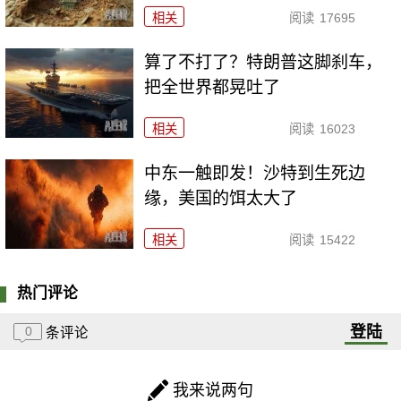
相关
阅读
17695
算了不打了？特朗普这脚刹车，
把全世界都晃吐了
相关
阅读
16023
中东一触即发！沙特到生死边
缘，美国的饵太大了
相关
阅读
15422
热门评论
登陆
0
条评论
我来说两句