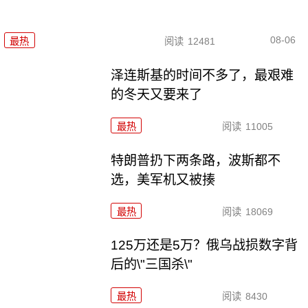
08-06
最热
阅读
12481
泽连斯基的时间不多了，最艰难
的冬天又要来了
最热
阅读
11005
特朗普扔下两条路，波斯都不
选，美军机又被揍
最热
阅读
18069
125万还是5万？俄乌战损数字背
后的\"三国杀\"
最热
阅读
8430