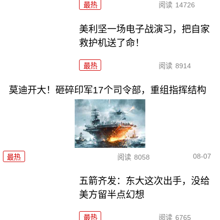
最热
阅读
14726
美利坚一场电子战演习，把自家
救护机送了命！
最热
阅读
8914
莫迪开大！砸碎印军17个司令部，重组指挥结构
08-07
最热
阅读
8058
五箭齐发：东大这次出手，没给
美方留半点幻想
最热
阅读
6765