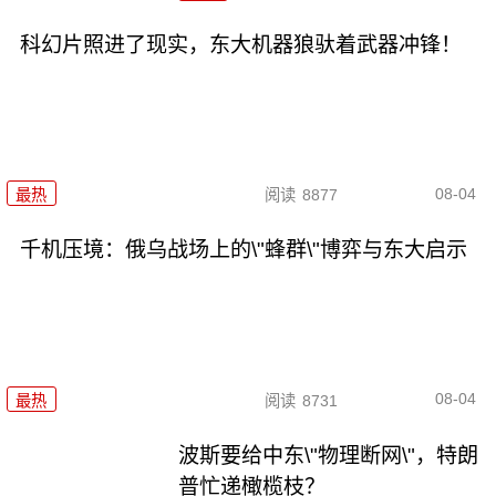
科幻片照进了现实，东大机器狼驮着武器冲锋！
08-04
最热
阅读
8877
千机压境：俄乌战场上的\"蜂群\"博弈与东大启示
08-04
最热
阅读
8731
波斯要给中东\"物理断网\"，特朗
普忙递橄榄枝？