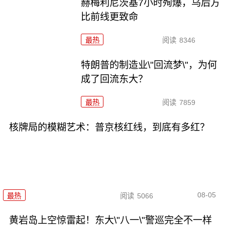
赫梅利尼茨基7小时殉爆，乌后方
比前线更致命
最热
阅读
8346
特朗普的制造业\"回流梦\"，为何
成了回流东大？
最热
阅读
7859
核牌局的模糊艺术：普京核红线，到底有多红？
08-05
最热
阅读
5066
黄岩岛上空惊雷起！东大\"八一\"警巡完全不一样