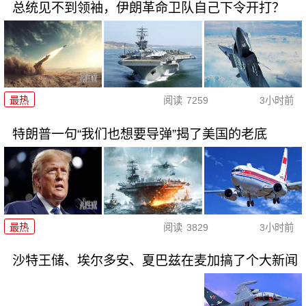
总统见不到领袖，伊朗革命卫队自己下令开打？
最热
阅读
7259
3小时前
特朗普一句“我们也想要导弹”揭了美国的老底
最热
阅读
3829
3小时前
沙特王储、埃尔多安、夏巴兹在麦加搞了个大新闻