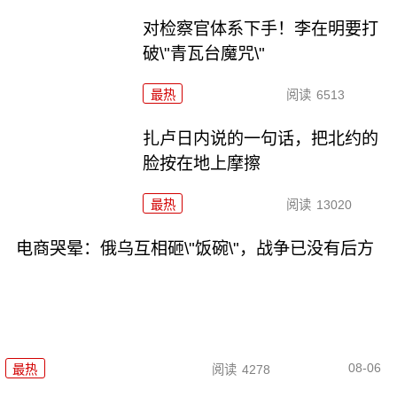
对检察官体系下手！李在明要打
破\"青瓦台魔咒\"
最热
阅读
6513
扎卢日内说的一句话，把北约的
脸按在地上摩擦
最热
阅读
13020
电商哭晕：俄乌互相砸\"饭碗\"，战争已没有后方
08-06
最热
阅读
4278