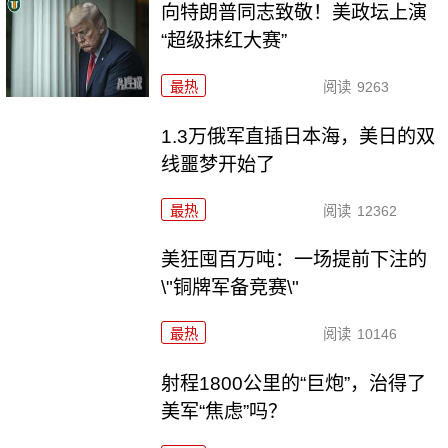
向特朗普同志致敬！美政坛上演
“超级抹红大赛”
最热
阅读
9263
1.3万俄军直插日本海，美日的双
线噩梦开始了
最热
阅读
12362
美狂囤百万吨：一场提前下注的
\"铜牌军备竞赛\"
最热
阅读
10146
射程1800公里的“巨炮”，治得了
美军“焦虑”吗？