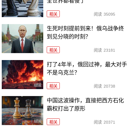
全世界都看傻了
相关
阅读
35095
生死时刻提前到来！俄乌战争终
到见分晓的时刻？
相关
阅读
23181
打了4年半，俄回过神，最大对手
不是乌克兰？
相关
阅读
20738
中国这波操作，直接把西方石化
霸权打出了原形
相关
阅读
20371