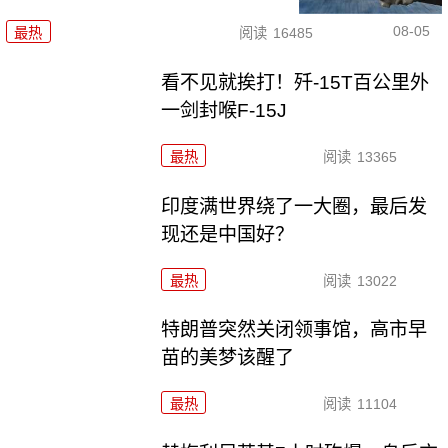
08-05
最热
阅读
16485
看不见就挨打！歼-15T百公里外
一剑封喉F-15J
最热
阅读
13365
印度满世界绕了一大圈，最后发
现还是中国好？
最热
阅读
13022
特朗普突然关闭领事馆，高市早
苗的美梦该醒了
最热
阅读
11104