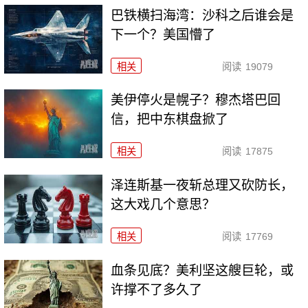
巴铁横扫海湾：沙科之后谁会是
下一个？美国懵了
相关
阅读
19079
美伊停火是幌子？穆杰塔巴回
信，把中东棋盘掀了
相关
阅读
17875
泽连斯基一夜斩总理又砍防长，
这大戏几个意思？
相关
阅读
17769
血条见底？美利坚这艘巨轮，或
许撑不了多久了