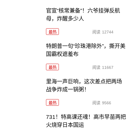
官宣“核常兼备”！六爷挂弹反航
母，炸醒多少人
最热
阅读
12744
特朗普一句“珍珠港除外”，撕开美
国霸权遮羞布
最热
阅读
11667
里海一声巨响，这次差点把两场
战争炸成一锅粥！
最热
阅读
9566
731！特高课还魂！高市早苗两把
火烧穿日本国运