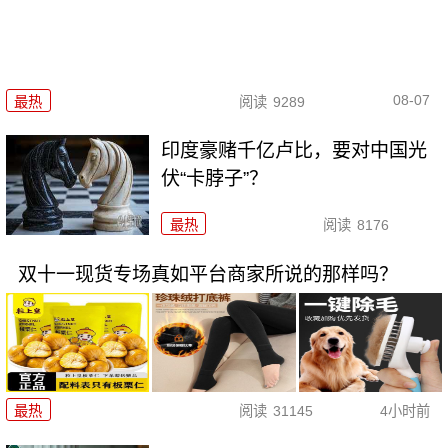
08-07
最热
阅读
9289
印度豪赌千亿卢比，要对中国光
伏“卡脖子”？
最热
阅读
8176
双十一现货专场真如平台商家所说的那样吗？
最热
阅读
31145
4小时前