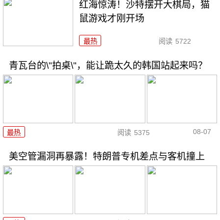
红海惊涛！沙特摆开大棋局，猫
鼠游戏才刚开场
最热
阅读
5722
青瓦台的\"拍桌\"，能让跪太久的韩国站起来吗？
08-07
最热
阅读
5375
美空管漏洞再暴露！特朗普专机差点与客机撞上