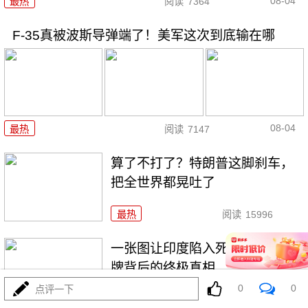
08-04
最热
阅读
7364
F-35真被波斯导弹端了！美军这次到底输在哪
08-04
最热
阅读
7147
算了不打了？特朗普这脚刹车，
把全世界都晃吐了
最热
阅读
15996
一张图让印度陷入死寂，五枚金
牌背后的终极真相
0
0
点评一下
最热
阅读
11096