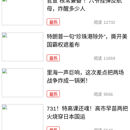
官宣“核常兼备”！六爷挂弹反航
母，炸醒多少人
最热
阅读
12732
特朗普一句“珍珠港除外”，撕开美
国霸权遮羞布
最热
阅读
11659
里海一声巨响，这次差点把两场
战争炸成一锅粥！
最热
阅读
9556
731！特高课还魂！高市早苗两把
火烧穿日本国运