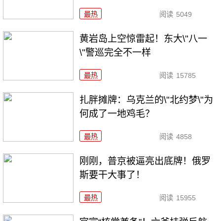
最热
阅读
5049
黄岩岛上空惊雷起！东大\"八一
\"警巡完全不一样
最热
阅读
15785
扎胖摊牌：乌克兰的\"北约梦\"为
何成了一地鸡毛？
最热
阅读
4858
刚刚，普京被逼亮出底牌！俄罗
斯要干大事了！
最热
阅读
15955