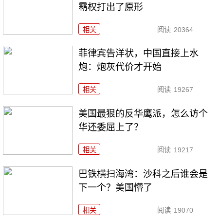
霸权打出了原形
相关
阅读
20364
菲律宾告洋状，中国直接上水
炮：炮灰代价才开始
相关
阅读
19267
美国最狠的反华鹰派，怎么访个
华还委屈上了？
相关
阅读
19217
巴铁横扫海湾：沙科之后谁会是
下一个？美国懵了
相关
阅读
19070