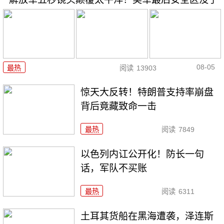
08-05
最热
阅读
13903
惊天大反转！特朗普支持率崩盘
背后竟藏致命一击
最热
阅读
7849
以色列内讧公开化！防长一句
话，军队不买账
最热
阅读
6311
土耳其货船在黑海遭袭，泽连斯