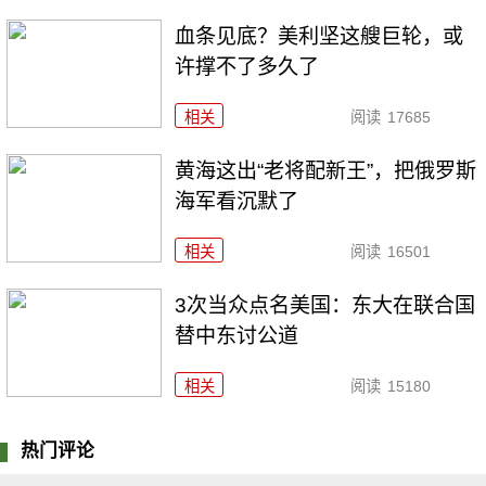
血条见底？美利坚这艘巨轮，或
许撑不了多久了
相关
阅读
17685
黄海这出“老将配新王”，把俄罗斯
海军看沉默了
相关
阅读
16501
3次当众点名美国：东大在联合国
替中东讨公道
相关
阅读
15180
热门评论