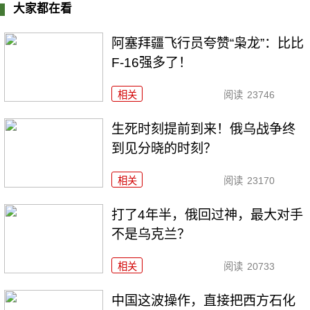
大家都在看
阿塞拜疆飞行员夸赞“枭龙”：比比
F-16强多了！
相关
阅读
23746
生死时刻提前到来！俄乌战争终
到见分晓的时刻？
相关
阅读
23170
打了4年半，俄回过神，最大对手
不是乌克兰？
相关
阅读
20733
中国这波操作，直接把西方石化