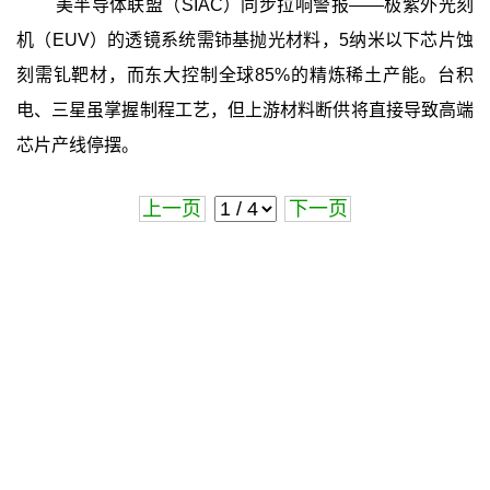
美半导体联盟（SIAC）同步拉响警报——极紫外光刻
机（EUV）的透镜系统需铈基抛光材料，5纳米以下芯片蚀
刻需钆靶材，而东大控制全球85%的精炼稀土产能。台积
电、三星虽掌握制程工艺，但上游材料断供将直接导致高端
芯片产线停摆。
上一页
下一页