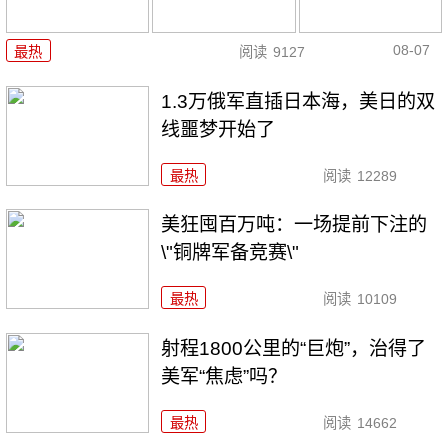
08-07
最热
阅读
9127
1.3万俄军直插日本海，美日的双
线噩梦开始了
最热
阅读
12289
美狂囤百万吨：一场提前下注的
\"铜牌军备竞赛\"
最热
阅读
10109
射程1800公里的“巨炮”，治得了
美军“焦虑”吗？
最热
阅读
14662