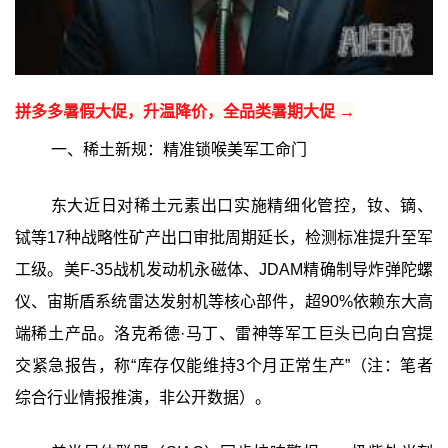
拼多多暑假大促，升温降价，全品类暑期大促 →
一、稀土新规：精准锁喉美军工命门
东大近日对稀土元素出口实施精细化管控，钕、镝、
铽等17种战略性矿产出口审批周期延长，检测标准提升至军
工级。美F-35战机发动机永磁体、JDAM精确制导炸弹陀螺
仪、宙斯盾系统雷达发射机等核心部件，超90%依赖东大高
端稀土产品。洛克希德·马丁、雷神等军工巨头已向白宫提
交紧急报告，称“库存仅能维持3个月正常生产”（注：笔者
综合行业情报推演，非公开数据）。