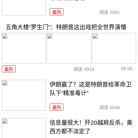
最热
阅读
5091
五角大楼“罗生门”：特朗普这出戏把全世界演懵
08-06
最热
阅读
4919
伊朗赢了？这是特朗普给革命卫
队下“精准毒计”
最热
阅读
6548
信息量很大！歼20越肩反杀，美
西方都不淡定了