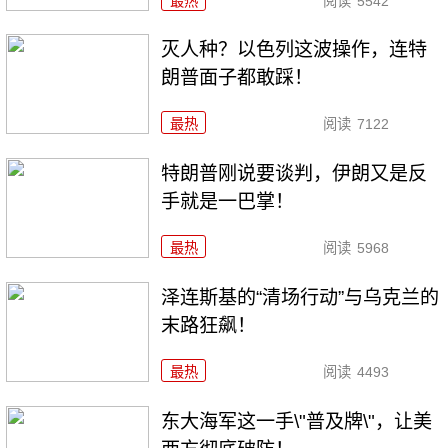
最热
阅读
5542
灭人种？以色列这波操作，连特
朗普面子都敢踩！
最热
阅读
7122
特朗普刚说要谈判，伊朗又是反
手就是一巴掌！
最热
阅读
5968
泽连斯基的“清场行动”与乌克兰的
末路狂飙！
最热
阅读
4493
东大海军这一手\"普及牌\"，让美