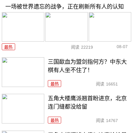
一场被世界遗忘的战争，正在刷新所有人的认知
08-07
最热
阅读
22219
三国歃血为盟剑指何方？中东大
棋有人坐不住了！
最热
阅读
16651
五角大楼鹰派翘首盼进京，北京
连门缝都没给留
最热
阅读
14767