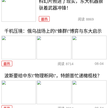
科幻片照进了现实，东大机器狼
驮着武器冲锋！
最热
阅读
8869
千机压境：俄乌战场上的\"蜂群\"博弈与东大启示
08-04
最热
阅读
8714
波斯要给中东\"物理断网\"，特朗普忙递橄榄枝？