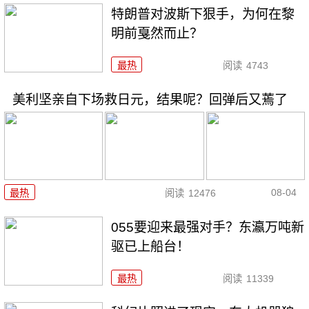
特朗普对波斯下狠手，为何在黎
明前戛然而止？
最热
阅读
4743
美利坚亲自下场救日元，结果呢？回弹后又蔫了
08-04
最热
阅读
12476
055要迎来最强对手？东瀛万吨新
驱已上船台！
最热
阅读
11339