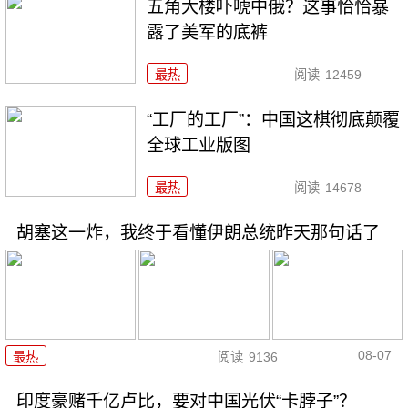
五角大楼吓唬中俄？这事恰恰暴
露了美军的底裤
最热
阅读
12459
“工厂的工厂”：中国这棋彻底颠覆
全球工业版图
最热
阅读
14678
胡塞这一炸，我终于看懂伊朗总统昨天那句话了
08-07
最热
阅读
9136
印度豪赌千亿卢比，要对中国光伏“卡脖子”？