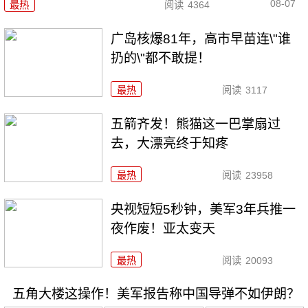
08-07
最热
阅读
4364
广岛核爆81年，高市早苗连\"谁
扔的\"都不敢提！
最热
阅读
3117
五箭齐发！熊猫这一巴掌扇过
去，大漂亮终于知疼
最热
阅读
23958
央视短短5秒钟，美军3年兵推一
夜作废！亚太变天
最热
阅读
20093
五角大楼这操作！美军报告称中国导弹不如伊朗？