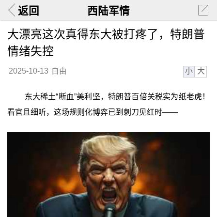
返回
西陆军情
大漂亮这次真得东大被打疼了，特朗普
情绪失控
小
大
2025-10-13
自由
东大稀土“断血”美利坚，特朗普百倍关税实为纸老虎！
看官且细听，这场规则化博弈已到刺刀见红时——