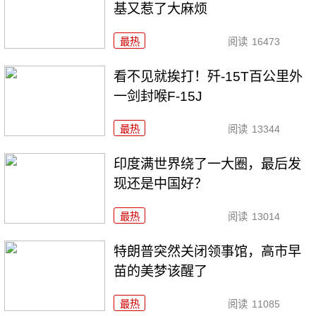
基又惹了大麻烦
最热
阅读
16473
看不见就挨打！歼-15T百公里外
一剑封喉F-15J
最热
阅读
13344
印度满世界绕了一大圈，最后发
现还是中国好？
最热
阅读
13014
特朗普突然关闭领事馆，高市早
苗的美梦该醒了
最热
阅读
11085