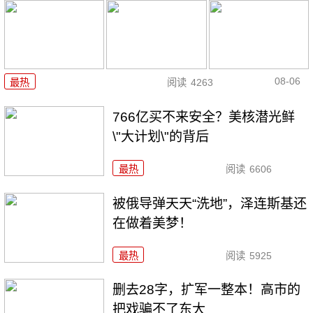
08-06
最热
阅读
4263
766亿买不来安全？美核潜光鲜
\"大计划\"的背后
最热
阅读
6606
被俄导弹天天“洗地”，泽连斯基还
在做着美梦！
最热
阅读
5925
删去28字，扩军一整本！高市的
把戏骗不了东大