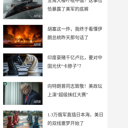
五角大楼吓唬中俄？这事恰
恰暴露了美军的底裤
胡塞这一炸，我终于看懂伊
朗总统昨天那句话了
印度豪赌千亿卢比，要对中
国光伏“卡脖子”？
向特朗普同志致敬！美政坛
上演“超级抹红大赛”
1.3万俄军直插日本海，美日
的双线噩梦开始了