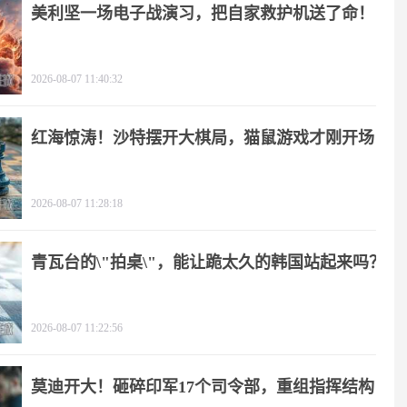
美利坚一场电子战演习，把自家救护机送了命！
2026-08-07 11:40:32
红海惊涛！沙特摆开大棋局，猫鼠游戏才刚开场
2026-08-07 11:28:18
青瓦台的\"拍桌\"，能让跪太久的韩国站起来吗？
2026-08-07 11:22:56
莫迪开大！砸碎印军17个司令部，重组指挥结构