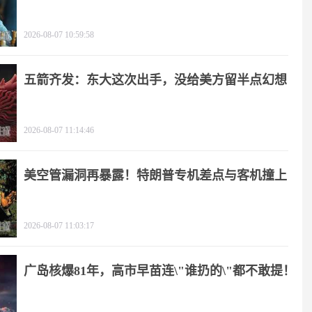
2026-08-07 10:59:58
五箭齐发：东大这次出手，没给美方留半点幻想
2026-08-07 11:14:46
美空管漏洞再暴露！特朗普专机差点与客机撞上
2026-08-07 11:03:17
广岛核爆81年，高市早苗连\"谁扔的\"都不敢提！