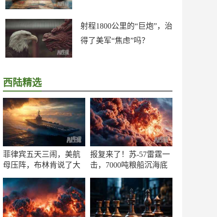
射程1800公里的“巨炮”，治
得了美军“焦虑”吗？
西陆精选
菲律宾五天三闹，美航
报复来了！苏-57雷霆一
母压阵，布林肯说了大
击，7000吨粮船沉海底
实话