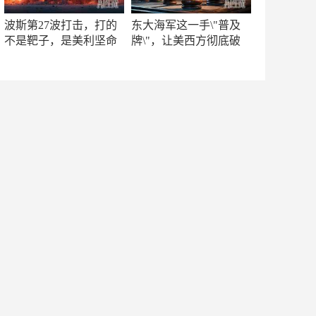
波斯第27波打击，打的
东大海军这一手\"普及
不是靶子，是美利坚命
牌\"，让美西方彻底破
门
防！