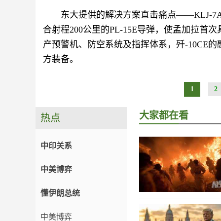
东大提供的解决方案直击痛点——KLJ-
合射程200公里的PL-15E导弹，使孟加拉
产预警机、防空系统及指挥体系，歼-10CE
方装备。
1
2
大家都在看
热点
中印关系
中美博弈
懂伊朗总统
中美博弈