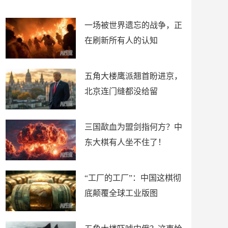
了
裤
一场被世界遗忘的战争，正
在刷新所有人的认知
五角大楼鹰派翘首盼进京，
北京连门缝都没给留
三国歃血为盟剑指何方？中
东大棋有人坐不住了！
“工厂的工厂”：中国这棋彻
底颠覆全球工业版图