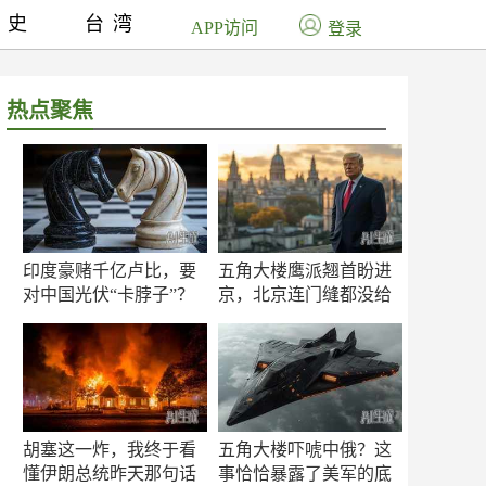
历史
台湾
APP访问
登录
热点聚焦
印度豪赌千亿卢比，要
五角大楼鹰派翘首盼进
对中国光伏“卡脖子”？
京，北京连门缝都没给
留
胡塞这一炸，我终于看
五角大楼吓唬中俄？这
懂伊朗总统昨天那句话
事恰恰暴露了美军的底