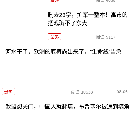
最热
阅读
6035
删去28字，扩军一整本！高市的
把戏骗不了东大
最热
阅读
5117
河水干了，欧洲的底裤露出来了，“生命线”告急
08-06
最热
阅读
10538
欧盟想关门，中国人就翻墙，布鲁塞尔被逼到墙角