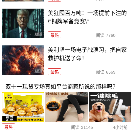
美狂囤百万吨：一场提前下注的
\"铜牌军备竞赛\"
最热
阅读
7760
美利坚一场电子战演习，把自家
救护机送了命！
最热
阅读
6569
双十一现货专场真如平台商家所说的那样吗？
最热
阅读
31145
4小时前