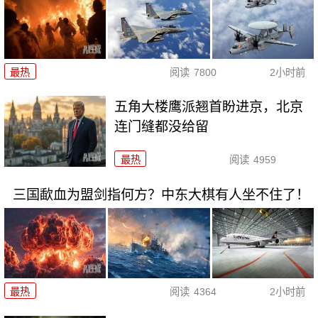
最热
阅读
7800
2小时前
五角大楼鹰派翘首盼进京，北京
连门缝都没给留
最热
阅读
4959
三国歃血为盟剑指何方？中东大棋有人坐不住了！
最热
阅读
4364
2小时前