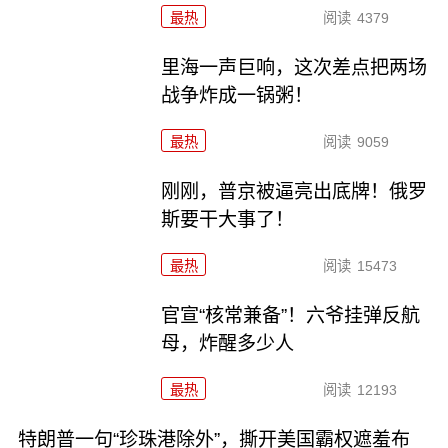
最热
阅读
4379
里海一声巨响，这次差点把两场
战争炸成一锅粥！
最热
阅读
9059
刚刚，普京被逼亮出底牌！俄罗
斯要干大事了！
最热
阅读
15473
官宣“核常兼备”！六爷挂弹反航
母，炸醒多少人
最热
阅读
12193
特朗普一句“珍珠港除外”，撕开美国霸权遮羞布