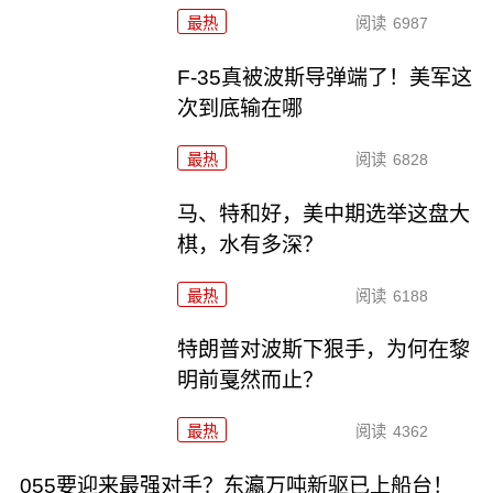
最热
阅读
6987
F-35真被波斯导弹端了！美军这
次到底输在哪
最热
阅读
6828
马、特和好，美中期选举这盘大
棋，水有多深？
最热
阅读
6188
特朗普对波斯下狠手，为何在黎
明前戛然而止？
最热
阅读
4362
055要迎来最强对手？东瀛万吨新驱已上船台！