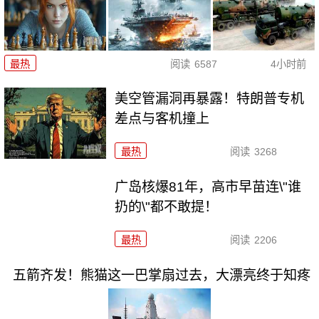
最热
阅读
6587
4小时前
美空管漏洞再暴露！特朗普专机
差点与客机撞上
最热
阅读
3268
广岛核爆81年，高市早苗连\"谁
扔的\"都不敢提！
最热
阅读
2206
五箭齐发！熊猫这一巴掌扇过去，大漂亮终于知疼