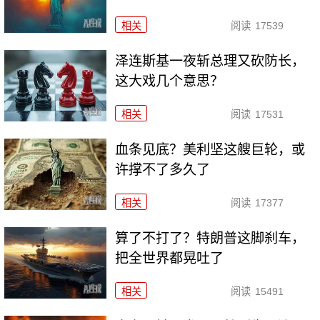
相关
阅读
17539
泽连斯基一夜斩总理又砍防长，
这大戏几个意思？
相关
阅读
17531
血条见底？美利坚这艘巨轮，或
许撑不了多久了
相关
阅读
17377
算了不打了？特朗普这脚刹车，
把全世界都晃吐了
相关
阅读
15491