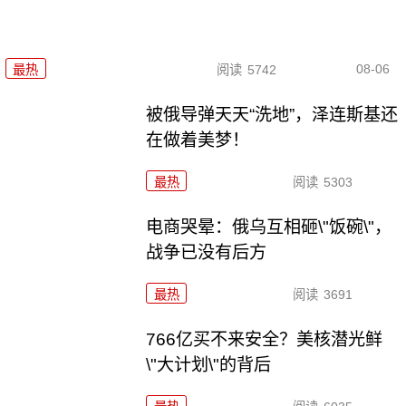
08-06
最热
阅读
5742
被俄导弹天天“洗地”，泽连斯基还
在做着美梦！
最热
阅读
5303
电商哭晕：俄乌互相砸\"饭碗\"，
战争已没有后方
最热
阅读
3691
766亿买不来安全？美核潜光鲜
\"大计划\"的背后