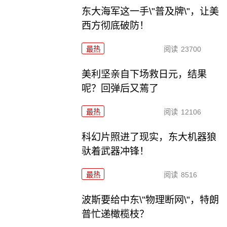
东大海军这一手\"普及牌\"，让美
西方彻底破防！
最热
阅读
23700
美利坚亲自下场救日元，结果
呢？回弹后又蔫了
最热
阅读
12106
科幻片照进了现实，东大机器狼
驮着武器冲锋！
最热
阅读
8516
波斯要给中东\"物理断网\"，特朗
普忙递橄榄枝？