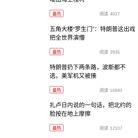
最热
阅读
4027
五角大楼“罗生门”：特朗普这出戏
把全世界演懵
最热
阅读
3935
特朗普扔下两条路，波斯都不
选，美军机又被揍
最热
阅读
16943
扎卢日内说的一句话，把北约的
脸按在地上摩擦
最热
阅读
12107