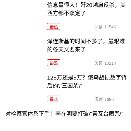
信息量很大！歼20越肩反杀，美
西方都不淡定了
最热
阅读
11546
泽连斯基的时间不多了，最艰难
的冬天又要来了
最热
阅读
10114
125万还是5万？俄乌战损数字背
后的\"三国杀\"
最热
阅读
7680
对检察官体系下手！李在明要打破\"青瓦台魔咒\"