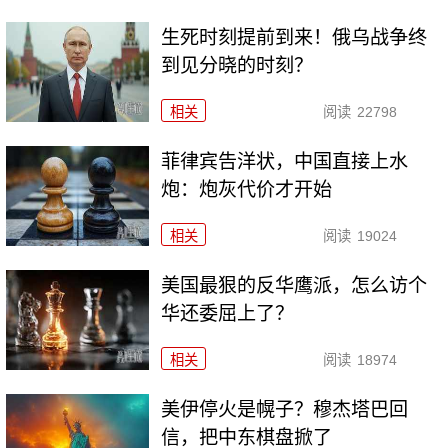
生死时刻提前到来！俄乌战争终
到见分晓的时刻？
相关
阅读
22798
菲律宾告洋状，中国直接上水
炮：炮灰代价才开始
相关
阅读
19024
美国最狠的反华鹰派，怎么访个
华还委屈上了？
相关
阅读
18974
美伊停火是幌子？穆杰塔巴回
信，把中东棋盘掀了