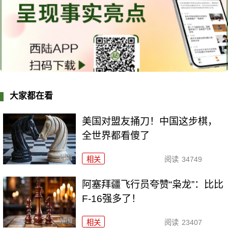
大家都在看
美国对盟友捅刀！中国这步棋，
全世界都看傻了
相关
阅读
34749
阿塞拜疆飞行员夸赞“枭龙”：比比
F-16强多了！
相关
阅读
23407