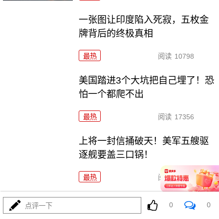
一张图让印度陷入死寂，五枚金
牌背后的终极真相
最热
阅读
10798
美国踏进3个大坑把自己埋了！恐
怕一个都爬不出
最热
阅读
17356
上将一封信捅破天！美军五艘驱
逐舰要盖三口锅！
最热
阅读
7400
特朗普要对伊朗动手？最狠的还
0
0
点评一下
没来，最骚的来了