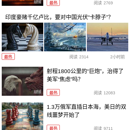
最热
阅读
2769
印度豪赌千亿卢比，要对中国光伏“卡脖子”？
最热
阅读
2314
2小时前
射程1800公里的“巨炮”，治得了
美军“焦虑”吗？
最热
阅读
12083
1.3万俄军直插日本海，美日的双
线噩梦开始了
最热
阅读
9711