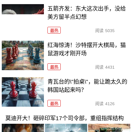
五箭齐发：东大这次出手，没给
美方留半点幻想
最热
阅读
5035
红海惊涛！沙特摆开大棋局，猫
鼠游戏才刚开场
最热
阅读
4431
青瓦台的\"拍桌\"，能让跪太久的
韩国站起来吗？
最热
阅读
4126
莫迪开大！砸碎印军17个司令部，重组指挥结构