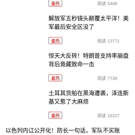
最热
阅读
5488
解放军五秒镜头颠覆太平洋！美
军最后安全区没了
最热
阅读
13771
惊天大反转！特朗普支持率崩盘
背后竟藏致命一击
最热
阅读
7738
土耳其货船在黑海遭袭，泽连斯
基又惹了大麻烦
最热
阅读
16327
以色列内讧公开化！防长一句话，军队不买账