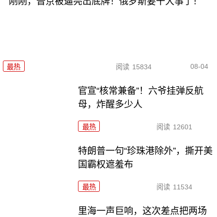
刚刚，普京被逼亮出底牌！俄罗斯要干大事了！
08-04
最热
阅读
15834
官宣“核常兼备”！六爷挂弹反航
母，炸醒多少人
最热
阅读
12601
特朗普一句“珍珠港除外”，撕开美
国霸权遮羞布
最热
阅读
11534
里海一声巨响，这次差点把两场