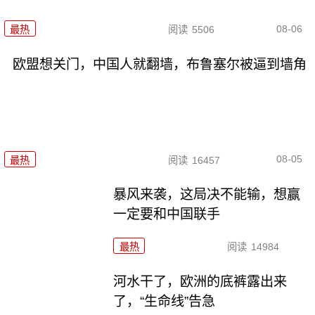
08-06
最热
阅读
5506
欧盟想关门，中国人就翻墙，布鲁塞尔被逼到墙角
08-05
最热
阅读
16457
暴风来袭，这局决不能输，想赢
一定要和中国联手
最热
阅读
14984
河水干了，欧洲的底裤露出来
了，“生命线”告急