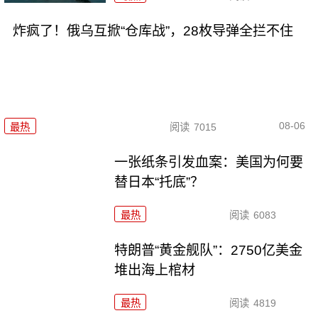
炸疯了！俄乌互掀“仓库战”，28枚导弹全拦不住
08-06
最热
阅读
7015
一张纸条引发血案：美国为何要
替日本“托底”？
最热
阅读
6083
特朗普“黄金舰队”：2750亿美金
堆出海上棺材
最热
阅读
4819