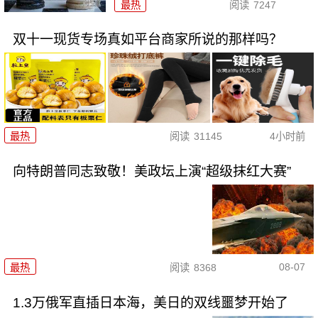
最热
阅读
7247
双十一现货专场真如平台商家所说的那样吗？
最热
阅读
31145
4小时前
向特朗普同志致敬！美政坛上演“超级抹红大赛”
08-07
最热
阅读
8368
1.3万俄军直插日本海，美日的双线噩梦开始了