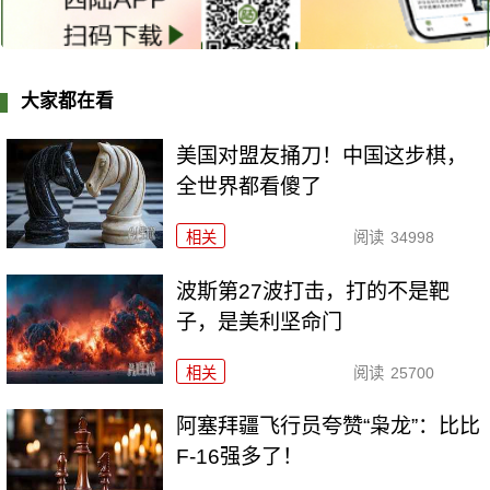
大家都在看
美国对盟友捅刀！中国这步棋，
全世界都看傻了
相关
阅读
34998
波斯第27波打击，打的不是靶
子，是美利坚命门
相关
阅读
25700
阿塞拜疆飞行员夸赞“枭龙”：比比
F-16强多了！