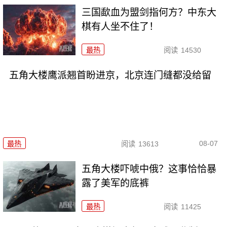
三国歃血为盟剑指何方？中东大
棋有人坐不住了！
最热
阅读
14530
五角大楼鹰派翘首盼进京，北京连门缝都没给留
08-07
最热
阅读
13613
五角大楼吓唬中俄？这事恰恰暴
露了美军的底裤
最热
阅读
11425