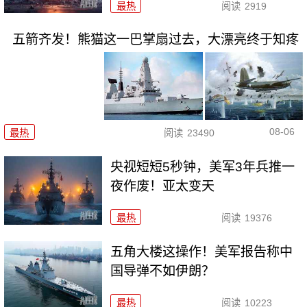
最热
阅读
2919
五箭齐发！熊猫这一巴掌扇过去，大漂亮终于知疼
08-06
最热
阅读
23490
央视短短5秒钟，美军3年兵推一
夜作废！亚太变天
最热
阅读
19376
五角大楼这操作！美军报告称中
国导弹不如伊朗？
最热
阅读
10223