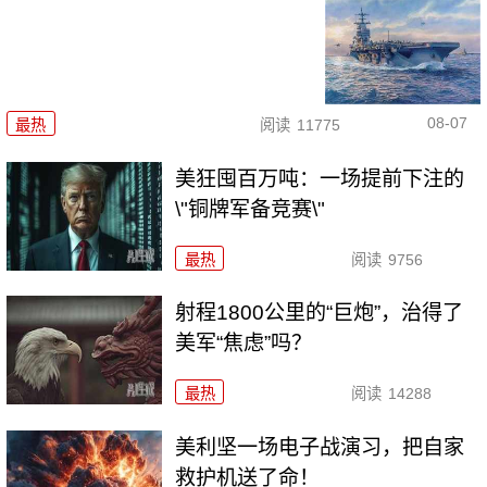
08-07
最热
阅读
11775
美狂囤百万吨：一场提前下注的
\"铜牌军备竞赛\"
最热
阅读
9756
射程1800公里的“巨炮”，治得了
美军“焦虑”吗？
最热
阅读
14288
美利坚一场电子战演习，把自家
救护机送了命！