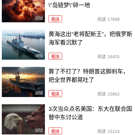
\"岛链梦\"碎一地
相关
阅读
17698
黄海这出“老将配新王”，把俄罗斯
海军看沉默了
相关
阅读
16425
算了不打了？特朗普这脚刹车，
把全世界都晃吐了
相关
阅读
15862
3次当众点名美国：东大在联合国
替中东讨公道
相关
阅读
15124