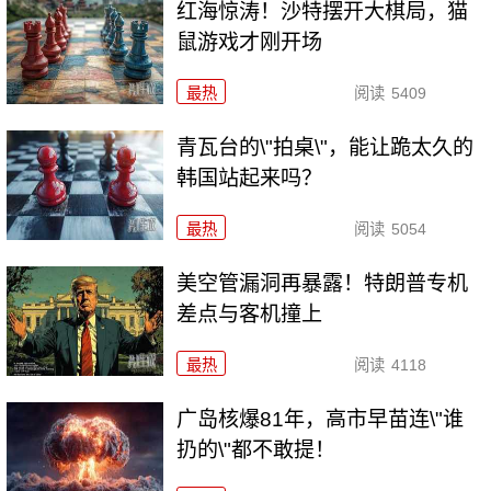
红海惊涛！沙特摆开大棋局，猫
鼠游戏才刚开场
最热
阅读
5409
青瓦台的\"拍桌\"，能让跪太久的
韩国站起来吗？
最热
阅读
5054
美空管漏洞再暴露！特朗普专机
差点与客机撞上
最热
阅读
4118
广岛核爆81年，高市早苗连\"谁
扔的\"都不敢提！