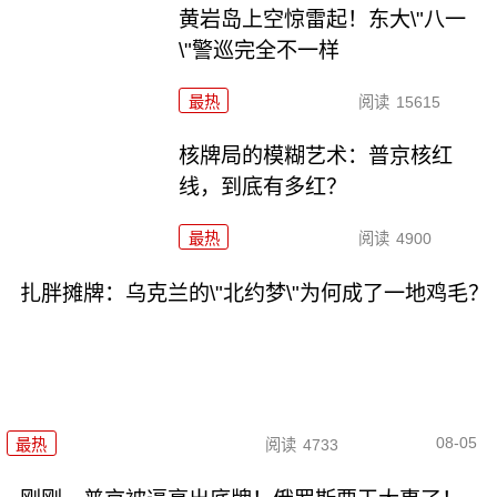
黄岩岛上空惊雷起！东大\"八一
\"警巡完全不一样
最热
阅读
15615
核牌局的模糊艺术：普京核红
线，到底有多红？
最热
阅读
4900
扎胖摊牌：乌克兰的\"北约梦\"为何成了一地鸡毛？
08-05
最热
阅读
4733