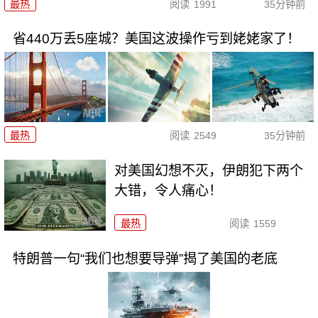
最热
阅读
1991
35分钟前
省440万丢5座城？美国这波操作亏到姥姥家了！
最热
阅读
2549
35分钟前
对美国幻想不灭，伊朗犯下两个
大错，令人痛心！
最热
阅读
1559
特朗普一句“我们也想要导弹”揭了美国的老底