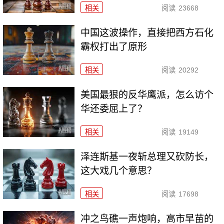
相关
阅读
23668
中国这波操作，直接把西方石化
霸权打出了原形
相关
阅读
20292
美国最狠的反华鹰派，怎么访个
华还委屈上了？
相关
阅读
19149
泽连斯基一夜斩总理又砍防长，
这大戏几个意思？
相关
阅读
17698
冲之鸟礁一声炮响，高市早苗的