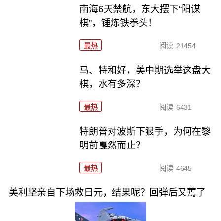
南海6天禁航，东大摆下“阳谋
棋”，锤炼铁拳头！
最热
阅读
21454
马、特和好，美中期选举这盘大
棋，水有多深？
最热
阅读
6431
特朗普对波斯下狠手，为何在黎
明前戛然而止？
最热
阅读
4645
美利坚亲自下场救日元，结果呢？回弹后又蔫了