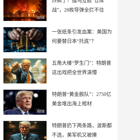
炸疯了！俄乌互掀“仓库
战”，28枚导弹全拦不住
一张纸条引发血案：美国为
何要替日本“托底”？
五角大楼“罗生门”：特朗普
这出戏把全世界演懵
特朗普“黄金舰队”：2750亿
美金堆出海上棺材
特朗普扔下两条路，波斯都
不选，美军机又被揍