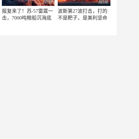
报复来了！苏-57雷霆一
波斯第27波打击，打的
击，7000吨粮船沉海底
不是靶子，是美利坚命
门