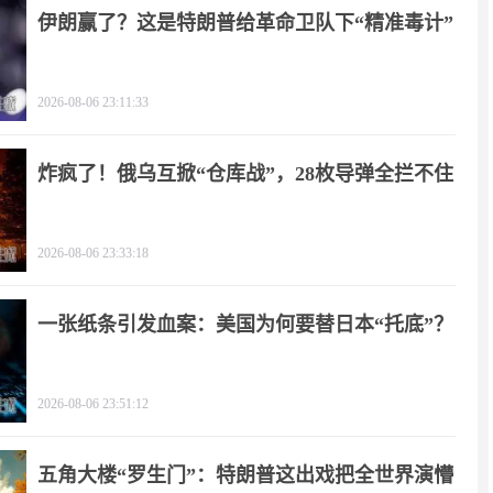
伊朗赢了？这是特朗普给革命卫队下“精准毒计”
2026-08-06 23:11:33
炸疯了！俄乌互掀“仓库战”，28枚导弹全拦不住
2026-08-06 23:33:18
一张纸条引发血案：美国为何要替日本“托底”？
2026-08-06 23:51:12
五角大楼“罗生门”：特朗普这出戏把全世界演懵