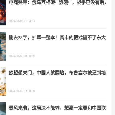
电商哭晕：俄乌互相砸\"饭碗\"，战争已没有后方
2026-08-06 11:34:53
删去28字，扩军一整本！高市的把戏骗不了东大
2026-08-06 10:50:09
欧盟想关门，中国人就翻墙，布鲁塞尔被逼到墙
角
2026-08-05 23:58:09
暴风来袭，这局决不能输，想赢一定要和中国联