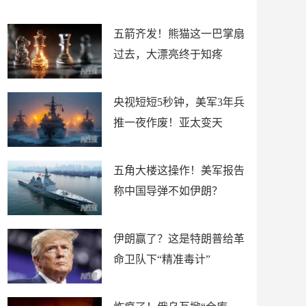
底”？
材
五箭齐发！熊猫这一巴掌扇
过去，大漂亮终于知疼
央视短短5秒钟，美军3年兵
推一夜作废！亚太变天
五角大楼这操作！美军报告
称中国导弹不如伊朗？
伊朗赢了？这是特朗普给革
命卫队下“精准毒计”