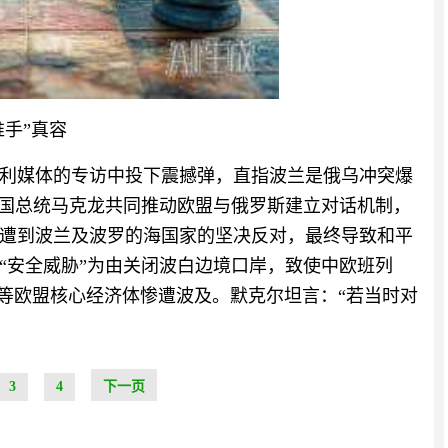
推手”真容
匈牙利媒体的专访中投下震撼弹，直指波兰是俄乌冲突爆
与法国总统马克龙共同推动欧盟与俄罗斯建立对话机制，
遭到波兰及波罗的海国家的坚决反对，最终导致和平
“安全威胁”为由关闭波白边境口岸，致使中欧班列
利等欧盟核心经济体惨遭波及。默克尔坦言：“若当时对
3
4
下一页