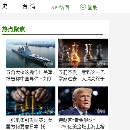
历史
台湾
APP访问
登录
热点聚焦
五角大楼这操作！美军
五箭齐发！熊猫这一巴
报告称中国导弹不如伊
掌扇过去，大漂亮终于
朗？
知疼
一张纸条引发血案：美
特朗普“黄金舰队”：
国为何要替日本“托
2750亿美金堆出海上棺