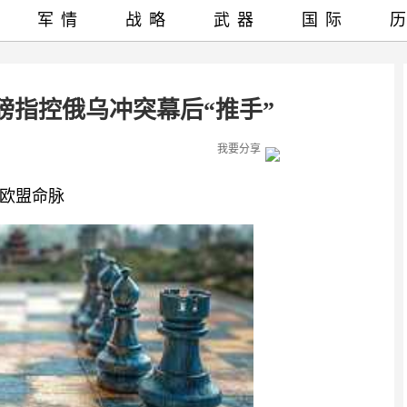
军情
战略
武器
国际
磅指控俄乌冲突幕后“推手”
我要分享
欧盟命脉