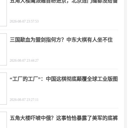
五角大楼鹰派翘首盼进京，北京连门缝都没给留
2026-08-07 23:57:53
三国歃血为盟剑指何方？中东大棋有人坐不住
了！
2026-08-07 23:44:27
“工厂的工厂”：中国这棋彻底颠覆全球工业版图
2026-08-07 23:27:11
五角大楼吓唬中俄？这事恰恰暴露了美军的底裤