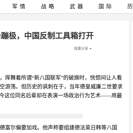
军情
战略
武器
国际
治蹦极，中国反制工具箱打开
我要分享
，挥舞着所谓“新八国联军”的破旗时，恍惚间让人看
亚上空游荡。但历史的讽刺在于，当年德皇威廉二世要求
如今这位同名后辈却在表演一场政治行为艺术——用最
德富尔偏要加戏。他声称要组建德法英日韩等八国