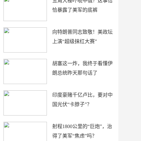
五角大楼吓唬中俄？这事恰
恰暴露了美军的底裤
向特朗普同志致敬！美政坛
上演“超级抹红大赛”
胡塞这一炸，我终于看懂伊
朗总统昨天那句话了
印度豪赌千亿卢比，要对中
国光伏“卡脖子”？
射程1800公里的“巨炮”，治
得了美军“焦虑”吗？