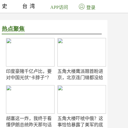
历史
台湾
APP访问
登录
热点聚焦
印度豪赌千亿卢比，要
五角大楼鹰派翘首盼进
对中国光伏“卡脖子”？
京，北京连门缝都没给
留
胡塞这一炸，我终于看
五角大楼吓唬中俄？这
懂伊朗总统昨天那句话
事恰恰暴露了美军的底