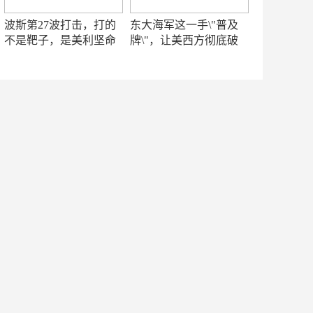
波斯第27波打击，打的
东大海军这一手\"普及
不是靶子，是美利坚命
牌\"，让美西方彻底破
门
防！