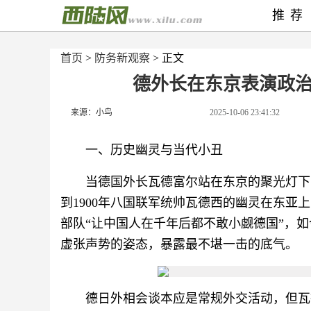
推荐
首页
>
防务新观察
> 正文
德外长在东京表演政
来源：小鸟
2025-10-06 23:41:32
一、历史幽灵与当代小丑
当德国外长瓦德富尔站在东京的聚光灯下
到1900年八国联军统帅瓦德西的幽灵在东
部队“让中国人在千年后都不敢小觑德国”，
虚张声势的姿态，暴露最不堪一击的底气。
德日外相会谈本应是常规外交活动，但瓦