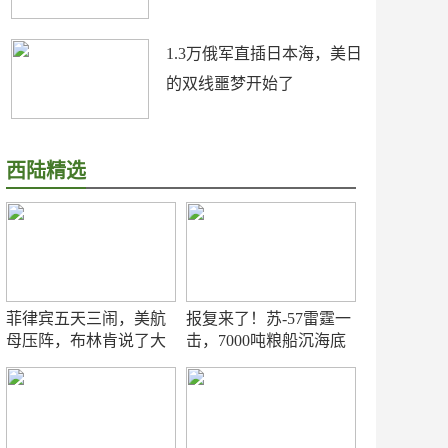
1.3万俄军直插日本海，美日
的双线噩梦开始了
西陆精选
菲律宾五天三闹，美航
报复来了！苏-57雷霆一
母压阵，布林肯说了大
击，7000吨粮船沉海底
实话