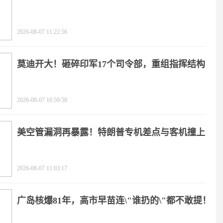
2026-08-07 11:22:56
莫迪开大！砸碎印军17个司令部，重组指挥结构
2026-08-07 10:59:58
美空管漏洞再暴露！特朗普专机差点与客机撞上
2026-08-07 11:03:17
广岛核爆81年，高市早苗连\"谁扔的\"都不敢提！