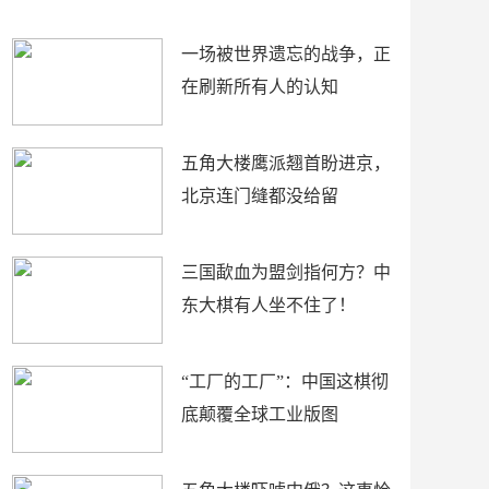
了
裤
一场被世界遗忘的战争，正
在刷新所有人的认知
五角大楼鹰派翘首盼进京，
北京连门缝都没给留
三国歃血为盟剑指何方？中
东大棋有人坐不住了！
“工厂的工厂”：中国这棋彻
底颠覆全球工业版图