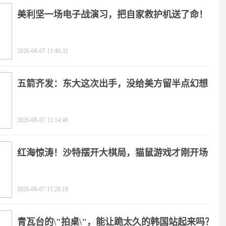
美利坚一场电子战演习，把自家救护机送了命！
2026-08-07 11:40:32
五箭齐发：东大这次出手，没给美方留半点幻想
2026-08-07 11:14:46
红海惊涛！沙特摆开大棋局，猫鼠游戏才刚开场
2026-08-07 11:28:18
青瓦台的\"拍桌\"，能让跪太久的韩国站起来吗？