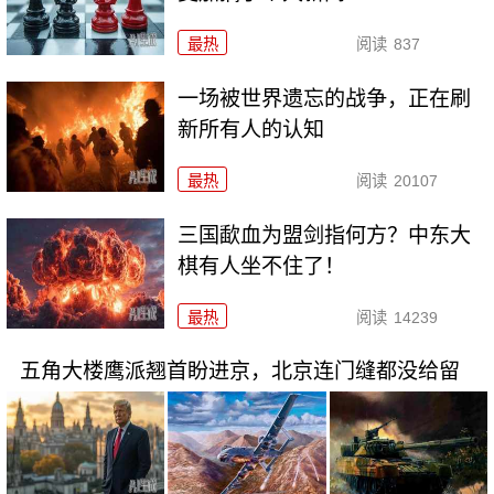
最热
阅读
837
一场被世界遗忘的战争，正在刷
新所有人的认知
最热
阅读
20107
三国歃血为盟剑指何方？中东大
棋有人坐不住了！
最热
阅读
14239
五角大楼鹰派翘首盼进京，北京连门缝都没给留