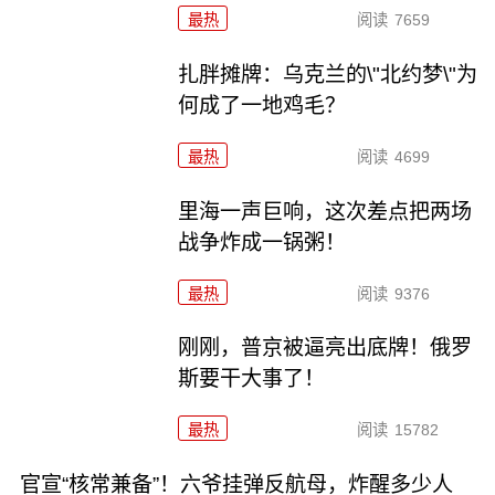
最热
阅读
7659
扎胖摊牌：乌克兰的\"北约梦\"为
何成了一地鸡毛？
最热
阅读
4699
里海一声巨响，这次差点把两场
战争炸成一锅粥！
最热
阅读
9376
刚刚，普京被逼亮出底牌！俄罗
斯要干大事了！
最热
阅读
15782
官宣“核常兼备”！六爷挂弹反航母，炸醒多少人