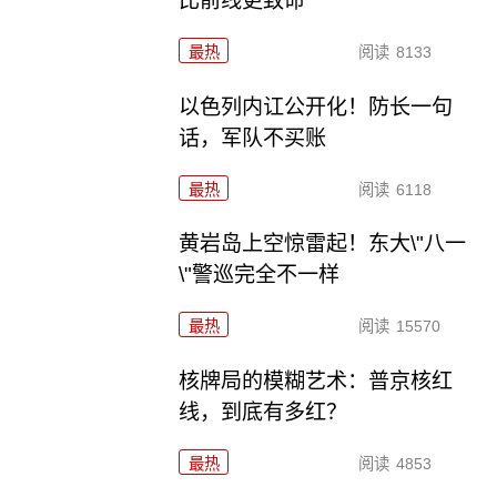
比前线更致命
最热
阅读
8133
以色列内讧公开化！防长一句
话，军队不买账
最热
阅读
6118
黄岩岛上空惊雷起！东大\"八一
\"警巡完全不一样
最热
阅读
15570
核牌局的模糊艺术：普京核红
线，到底有多红？
最热
阅读
4853