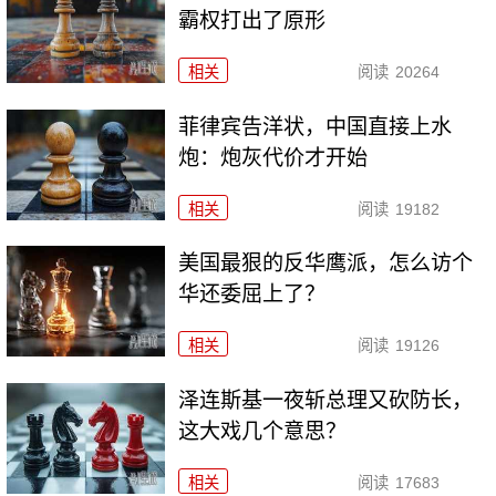
霸权打出了原形
相关
阅读
20264
菲律宾告洋状，中国直接上水
炮：炮灰代价才开始
相关
阅读
19182
美国最狠的反华鹰派，怎么访个
华还委屈上了？
相关
阅读
19126
泽连斯基一夜斩总理又砍防长，
这大戏几个意思？
相关
阅读
17683