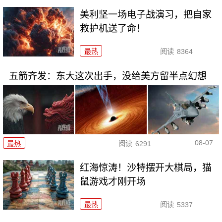
美利坚一场电子战演习，把自家
救护机送了命！
最热
阅读
8364
五箭齐发：东大这次出手，没给美方留半点幻想
08-07
最热
阅读
6291
红海惊涛！沙特摆开大棋局，猫
鼠游戏才刚开场
最热
阅读
5337