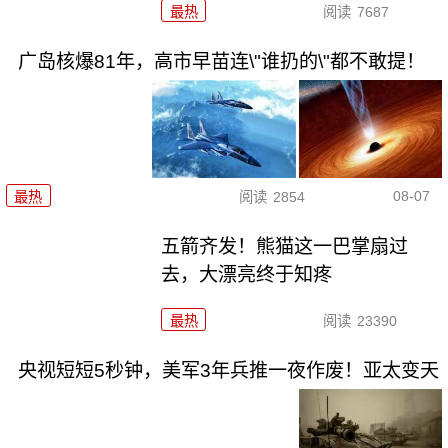
最热
阅读
7687
广岛核爆81年，高市早苗连\"谁扔的\"都不敢提！
08-07
最热
阅读
2854
五箭齐发！熊猫这一巴掌扇过
去，大漂亮终于知疼
最热
阅读
23390
央视短短5秒钟，美军3年兵推一夜作废！亚太变天