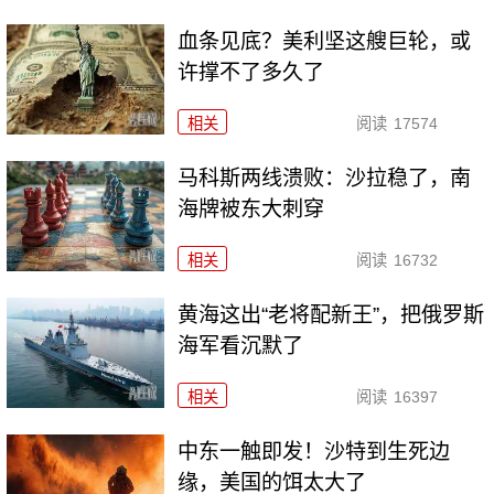
血条见底？美利坚这艘巨轮，或
许撑不了多久了
相关
阅读
17574
马科斯两线溃败：沙拉稳了，南
海牌被东大刺穿
相关
阅读
16732
黄海这出“老将配新王”，把俄罗斯
海军看沉默了
相关
阅读
16397
中东一触即发！沙特到生死边
缘，美国的饵太大了