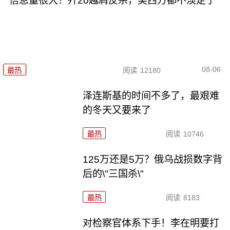
信息量很大！歼20越肩反杀，美西方都不淡定了
08-06
最热
阅读
12180
泽连斯基的时间不多了，最艰难
的冬天又要来了
最热
阅读
10746
125万还是5万？俄乌战损数字背
后的\"三国杀\"
最热
阅读
8183
对检察官体系下手！李在明要打