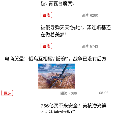
破\"青瓦台魔咒\"
最热
阅读
6280
被俄导弹天天“洗地”，泽连斯基还
在做着美梦！
最热
阅读
5743
电商哭晕：俄乌互相砸\"饭碗\"，战争已没有后方
08-06
最热
阅读
4086
766亿买不来安全？美核潜光鲜
\"大计划\"的背后