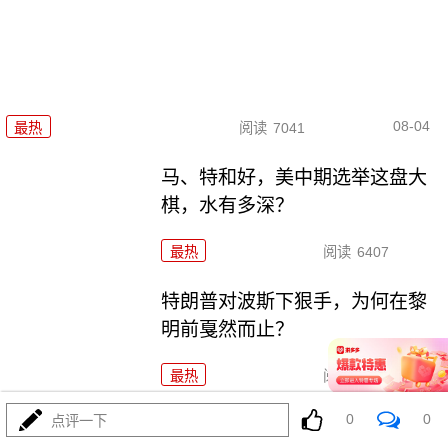
08-04
最热
阅读
7041
马、特和好，美中期选举这盘大
棋，水有多深？
最热
阅读
6407
特朗普对波斯下狠手，为何在黎
明前戛然而止？
最热
阅读
4609
0
0
点评一下
055要迎来最强对手？东瀛万吨新