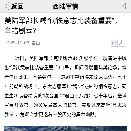
返回
西陆军情
美陆军部长喊“钢铁意志比装备重要”，
拿错剧本？
小
大
2025-10-06
自由
近日，美陆军部长克里斯蒂娜·沃穆斯在一场演讲中喊
出“钢铁意志比装备重要”的口号，瞬间引爆国际舆论场。笔
者乍闻此讯，不禁莞尔——这剧本拿错得未免太离谱。七十
年前朝鲜战场上，东大志愿军以“钢少气多”的钢铁意志，硬
生生将装备精良的“联合国军”逼回三八线；七十年后，全球
军费开支第一的美军最高文职长官，竟反过来高唱“意志决
胜论”，荒诞之余更透着一股历史的黑色幽默。