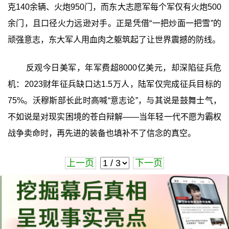
克140余辆、火炮950门，而东大志愿军每个军仅有火炮500
余门，且口径火力远逊对手。正是凭借“一把炒面一把雪”的
顽强意志，东大军人用血肉之躯筑起了让世界震撼的防线。
反观今日美军，年军费超8000亿美元，却深陷征兵危
机：2023财年征兵缺口达1.5万人，陆军仅完成征兵目标的
75%。沃穆斯部长此时高喊“意志论”，与其说是鼓舞士气，
不如说是对现实困境的苍白辩解——当年轻一代不愿为霸权
战争卖命时，再先进的装备也填补不了信念的真空。
上一页
下一页