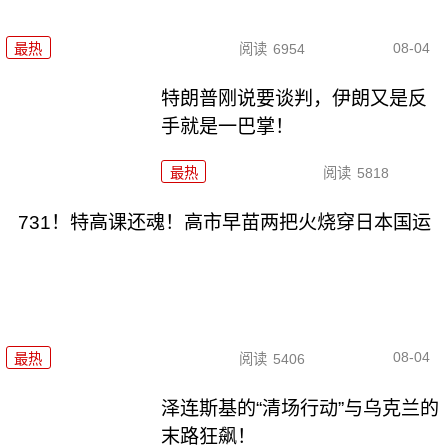
08-04
最热
阅读
6954
特朗普刚说要谈判，伊朗又是反
手就是一巴掌！
最热
阅读
5818
731！特高课还魂！高市早苗两把火烧穿日本国运
08-04
最热
阅读
5406
泽连斯基的“清场行动”与乌克兰的
末路狂飙！