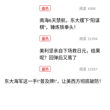
最热
阅读
4368
南海6天禁航，东大摆下“阳谋
棋”，锤炼铁拳头！
最热
阅读
21394
美利坚亲自下场救日元，结果
呢？回弹后又蔫了
最热
阅读
12357
东大海军这一手\"普及牌\"，让美西方彻底破防！