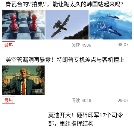
青瓦台的\"拍桌\"，能让跪太久的韩国站起来吗？
08-07
最热
阅读
4986
美空管漏洞再暴露！特朗普专机差点与客机撞上
08-07
最热
阅读
4046
莫迪开大！砸碎印军17个司令
部，重组指挥结构