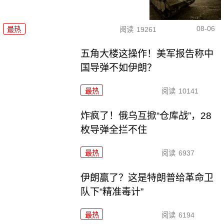
08-06
最热
阅读
19261
五角大楼这操作！美军报告称中
国导弹不如伊朗？
最热
阅读
10141
炸疯了！俄乌互掀“仓库战”，28
枚导弹全拦不住
最热
阅读
6937
伊朗赢了？这是特朗普给革命卫
队下“精准毒计”
最热
阅读
6194