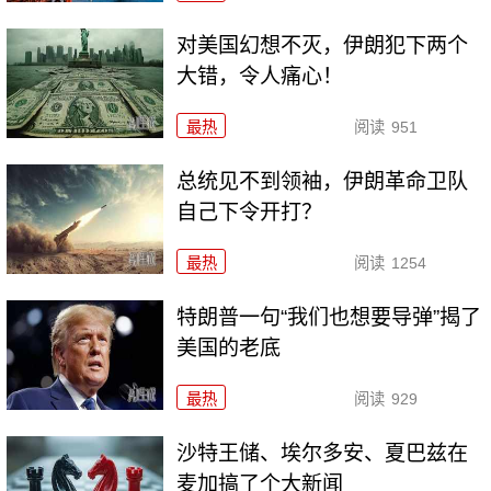
对美国幻想不灭，伊朗犯下两个
大错，令人痛心！
最热
阅读
951
总统见不到领袖，伊朗革命卫队
自己下令开打？
最热
阅读
1254
特朗普一句“我们也想要导弹”揭了
美国的老底
最热
阅读
929
沙特王储、埃尔多安、夏巴兹在
麦加搞了个大新闻