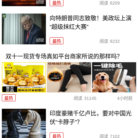
最热
阅读
8209
向特朗普同志致敬！美政坛上演
“超级抹红大赛”
最热
阅读
8232
双十一现货专场真如平台商家所说的那样吗？
最热
阅读
31145
4小时前
印度豪赌千亿卢比，要对中国光
伏“卡脖子”？
最热
阅读
7102