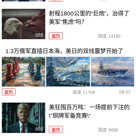
射程1800公里的“巨炮”，治得了
美军“焦虑”吗？
最热
阅读
14190
1.3万俄军直插日本海，美日的双线噩梦开始了
08-07
最热
阅读
11708
美狂囤百万吨：一场提前下注的
\"铜牌军备竞赛\"
最热
阅读
9688