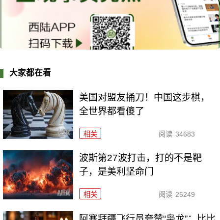
大家都在看
美国对盟友捅刀！中国这步棋，
全世界都看傻了
相关
阅读
34683
波斯第27波打击，打的不是靶
子，是美利坚命门
相关
阅读
25249
阿塞拜疆飞行员夸赞“枭龙”：比比