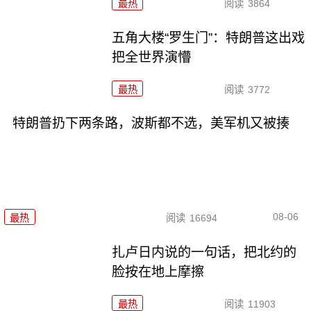
最热
阅读
3864
五角大楼“罗生门”：特朗普这出戏
把全世界演懵
最热
阅读
3772
特朗普扔下两条路，波斯都不选，美军机又被揍
08-06
最热
阅读
16694
扎卢日内说的一句话，把北约的
脸按在地上摩擦
最热
阅读
11903