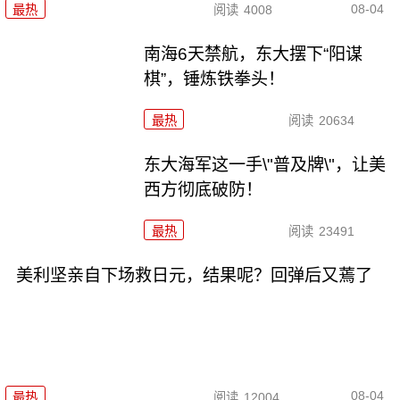
08-04
最热
阅读
4008
南海6天禁航，东大摆下“阳谋
棋”，锤炼铁拳头！
最热
阅读
20634
东大海军这一手\"普及牌\"，让美
西方彻底破防！
最热
阅读
23491
美利坚亲自下场救日元，结果呢？回弹后又蔫了
08-04
最热
阅读
12004