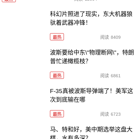
科幻片照进了现实，东大机器狼
驮着武器冲锋！
最热
阅读
8409
波斯要给中东\"物理断网\"，特朗
普忙递橄榄枝？
最热
阅读
6861
F-35真被波斯导弹端了！美军这
次到底输在哪
最热
阅读
6723
马、特和好，美中期选举这盘大
棋，水有多深？