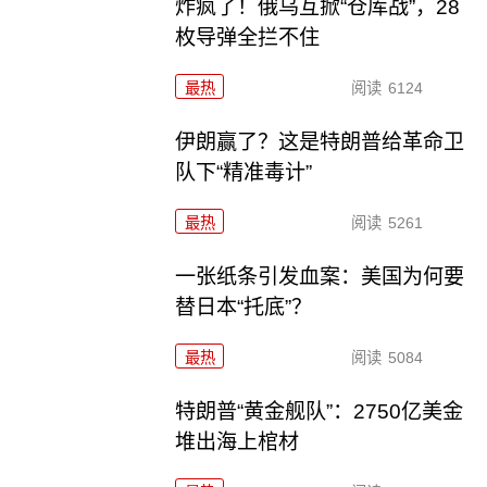
炸疯了！俄乌互掀“仓库战”，28
枚导弹全拦不住
最热
阅读
6124
伊朗赢了？这是特朗普给革命卫
队下“精准毒计”
最热
阅读
5261
一张纸条引发血案：美国为何要
替日本“托底”？
最热
阅读
5084
特朗普“黄金舰队”：2750亿美金
堆出海上棺材