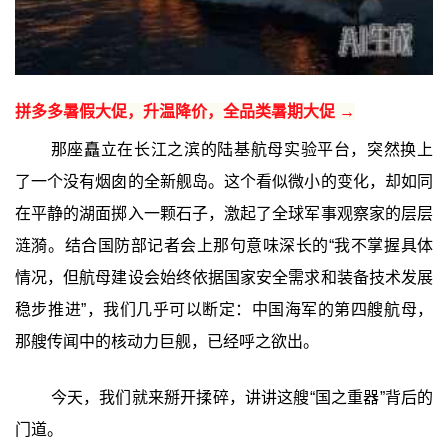
拼多多暑假大促，升温降价，全品类暑期大促 →
那座矗立在长江之滨的陆基航母实验平台，突然换上
了一个没有烟囱的全新舰岛。这个看似微小的变化，却如同
在平静的湖面掷入一颗石子，激起了全球军事观察家的层层
涟漪。结合国防部记者会上那句意味深长的“我不掌握具体
情况，但航母建设会始终依据国家安全需求和装备技术发展
稳步推进”，我们几乎可以断定：中国海军的第四艘航母，
那艘传闻中的核动力巨舰，已经呼之欲出。
今天，我们就来掰开揉碎，讲讲这艘“国之重器”背后的
门道。