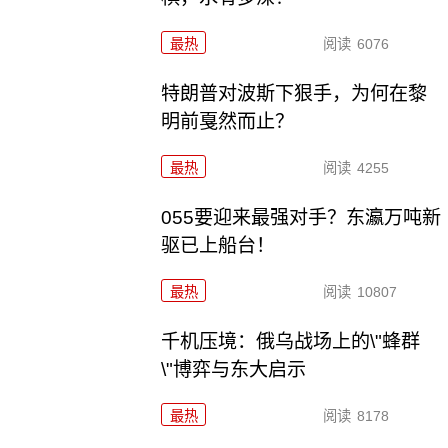
最热
阅读
6076
特朗普对波斯下狠手，为何在黎
明前戛然而止？
最热
阅读
4255
055要迎来最强对手？东瀛万吨新
驱已上船台！
最热
阅读
10807
千机压境：俄乌战场上的\"蜂群
\"博弈与东大启示
最热
阅读
8178