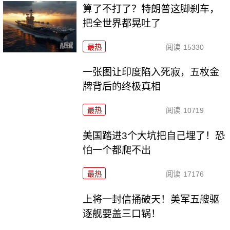
算了不打了？特朗普这脚刹车，
把全世界都晃吐了
最热
阅读
15330
一张图让印度陷入死寂，五枚金
牌背后的终极真相
最热
阅读
10719
美国踏进3个大坑把自己埋了！恐
怕一个都爬不出
最热
阅读
17176
上将一封信捅破天！美军五艘驱
逐舰要盖三口锅！