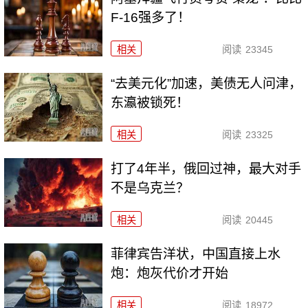
F-16强多了！
相关
阅读
23345
“去美元化”加速，美债无人问津，
东瀛被锁死！
相关
阅读
23325
打了4年半，俄回过神，最大对手
不是乌克兰？
相关
阅读
20445
菲律宾告洋状，中国直接上水
炮：炮灰代价才开始
相关
阅读
18972