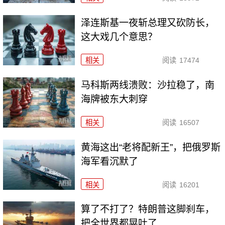
泽连斯基一夜斩总理又砍防长，
这大戏几个意思？
相关
阅读
17474
马科斯两线溃败：沙拉稳了，南
海牌被东大刺穿
相关
阅读
16507
黄海这出“老将配新王”，把俄罗斯
海军看沉默了
相关
阅读
16201
算了不打了？特朗普这脚刹车，
把全世界都晃吐了