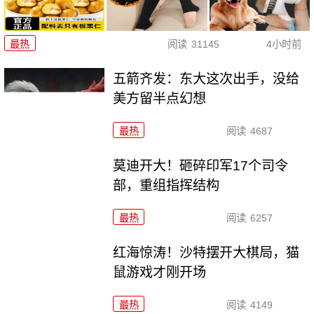
最热
阅读
31145
4小时前
五箭齐发：东大这次出手，没给
美方留半点幻想
最热
阅读
4687
莫迪开大！砸碎印军17个司令
部，重组指挥结构
最热
阅读
6257
红海惊涛！沙特摆开大棋局，猫
鼠游戏才刚开场
最热
阅读
4149