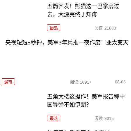
五箭齐发！熊猫这一巴掌扇过
去，大漂亮终于知疼
最热
阅读
21083
央视短短5秒钟，美军3年兵推一夜作废！亚太变天
08-06
最热
阅读
16917
五角大楼这操作！美军报告称中
国导弹不如伊朗？
最热
阅读
9015