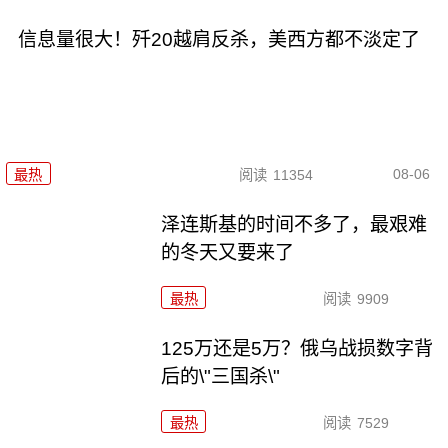
信息量很大！歼20越肩反杀，美西方都不淡定了
08-06
最热
阅读
11354
泽连斯基的时间不多了，最艰难
的冬天又要来了
最热
阅读
9909
125万还是5万？俄乌战损数字背
后的\"三国杀\"
最热
阅读
7529