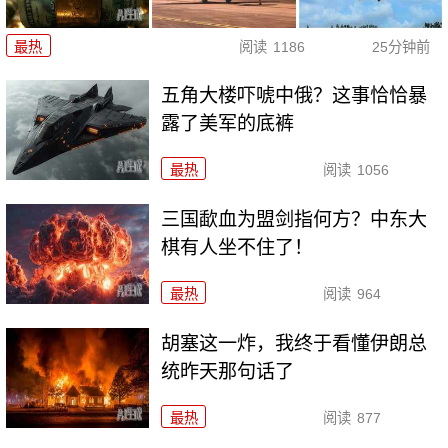
最热
阅读
1186
25分钟前
五角大楼吓唬中俄？这事恰恰暴
露了美军的底裤
最热
阅读
1056
三国歃血为盟剑指何方？中东大
棋有人坐不住了！
最热
阅读
964
胡塞这一炸，我终于看懂伊朗总
统昨天那句话了
最热
阅读
877