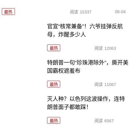
08-04
最热
阅读
15337
官宣“核常兼备”！六爷挂弹反航
母，炸醒多少人
最热
阅读
12063
特朗普一句“珍珠港除外”，撕开美
国霸权遮羞布
最热
阅读
11067
灭人种？以色列这波操作，连特
朗普面子都敢踩！
最热
阅读
6567