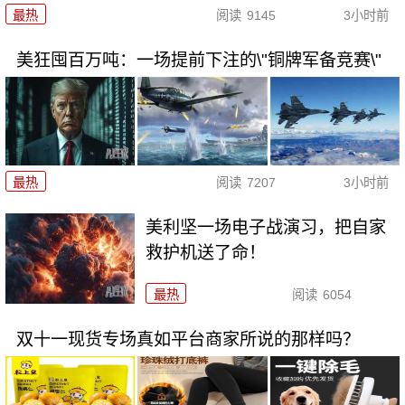
最热
阅读
9145
3小时前
美狂囤百万吨：一场提前下注的\"铜牌军备竞赛\"
最热
阅读
7207
3小时前
美利坚一场电子战演习，把自家
救护机送了命！
最热
阅读
6054
双十一现货专场真如平台商家所说的那样吗？