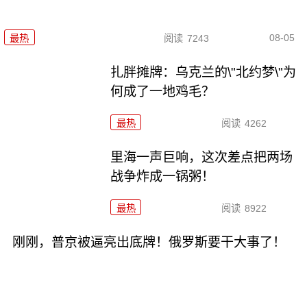
08-05
最热
阅读
7243
扎胖摊牌：乌克兰的\"北约梦\"为
何成了一地鸡毛？
最热
阅读
4262
里海一声巨响，这次差点把两场
战争炸成一锅粥！
最热
阅读
8922
刚刚，普京被逼亮出底牌！俄罗斯要干大事了！