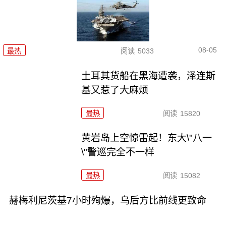
08-05
最热
阅读
5033
土耳其货船在黑海遭袭，泽连斯
基又惹了大麻烦
最热
阅读
15820
黄岩岛上空惊雷起！东大\"八一
\"警巡完全不一样
最热
阅读
15082
赫梅利尼茨基7小时殉爆，乌后方比前线更致命