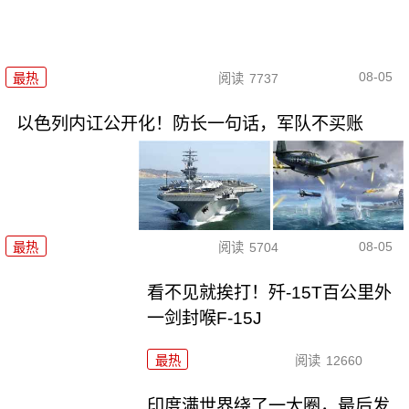
08-05
最热
阅读
7737
以色列内讧公开化！防长一句话，军队不买账
08-05
最热
阅读
5704
看不见就挨打！歼-15T百公里外
一剑封喉F-15J
最热
阅读
12660
印度满世界绕了一大圈，最后发