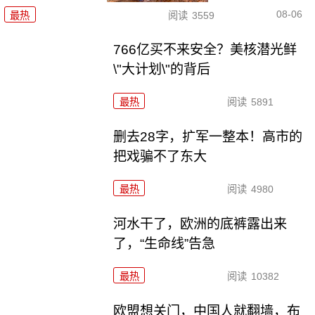
08-06
最热
阅读
3559
766亿买不来安全？美核潜光鲜
\"大计划\"的背后
最热
阅读
5891
删去28字，扩军一整本！高市的
把戏骗不了东大
最热
阅读
4980
河水干了，欧洲的底裤露出来
了，“生命线”告急
最热
阅读
10382
欧盟想关门，中国人就翻墙，布