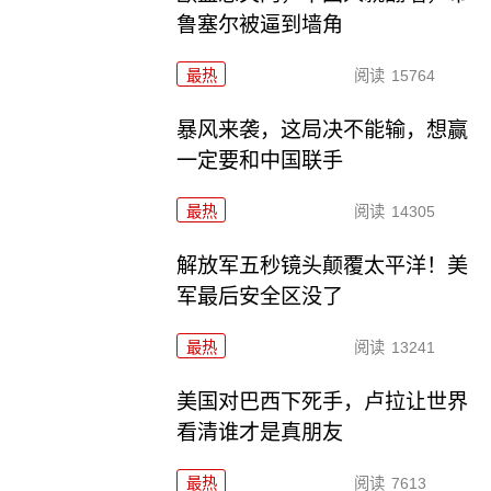
鲁塞尔被逼到墙角
最热
阅读
15764
暴风来袭，这局决不能输，想赢
一定要和中国联手
最热
阅读
14305
解放军五秒镜头颠覆太平洋！美
军最后安全区没了
最热
阅读
13241
美国对巴西下死手，卢拉让世界
看清谁才是真朋友
最热
阅读
7613