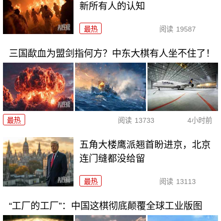
新所有人的认知
最热
阅读
19587
三国歃血为盟剑指何方？中东大棋有人坐不住了！
最热
阅读
13733
4小时前
五角大楼鹰派翘首盼进京，北京
连门缝都没给留
最热
阅读
13113
“工厂的工厂”：中国这棋彻底颠覆全球工业版图