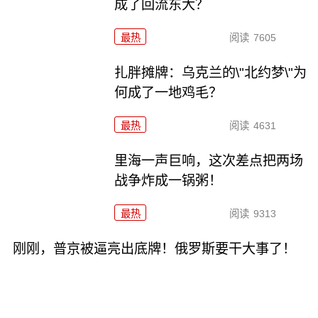
成了回流东大？
最热
阅读
7605
扎胖摊牌：乌克兰的\"北约梦\"为
何成了一地鸡毛？
最热
阅读
4631
里海一声巨响，这次差点把两场
战争炸成一锅粥！
最热
阅读
9313
刚刚，普京被逼亮出底牌！俄罗斯要干大事了！