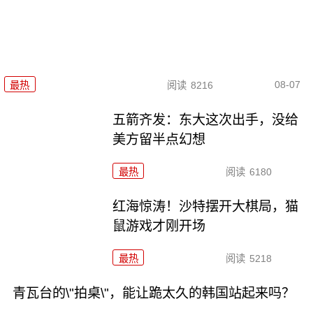
08-07
最热
阅读
8216
五箭齐发：东大这次出手，没给
美方留半点幻想
最热
阅读
6180
红海惊涛！沙特摆开大棋局，猫
鼠游戏才刚开场
最热
阅读
5218
青瓦台的\"拍桌\"，能让跪太久的韩国站起来吗？