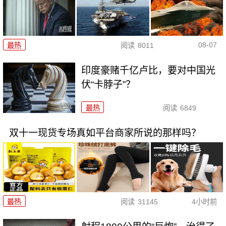
08-07
最热
阅读
8011
印度豪赌千亿卢比，要对中国光
伏“卡脖子”？
最热
阅读
6849
双十一现货专场真如平台商家所说的那样吗？
最热
阅读
31145
4小时前