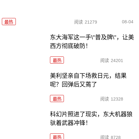
08-04
最热
阅读
21279
东大海军这一手\"普及牌\"，让美
西方彻底破防！
最热
阅读
24201
美利坚亲自下场救日元，结果
呢？回弹后又蔫了
最热
阅读
12328
科幻片照进了现实，东大机器狼
驮着武器冲锋！
最热
阅读
8728