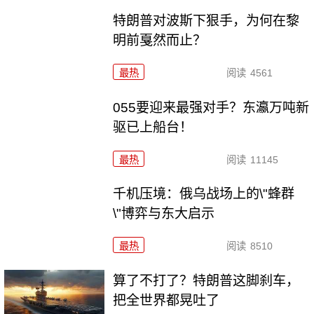
特朗普对波斯下狠手，为何在黎
明前戛然而止？
最热
阅读
4561
055要迎来最强对手？东瀛万吨新
驱已上船台！
最热
阅读
11145
千机压境：俄乌战场上的\"蜂群
\"博弈与东大启示
最热
阅读
8510
算了不打了？特朗普这脚刹车，
把全世界都晃吐了