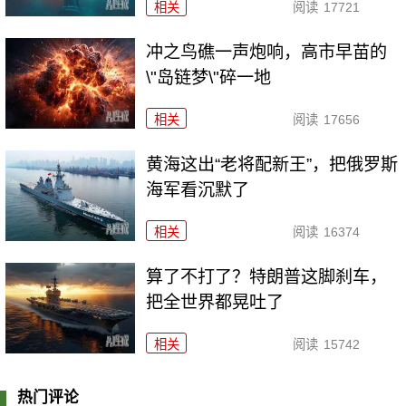
相关
阅读
17721
冲之鸟礁一声炮响，高市早苗的
\"岛链梦\"碎一地
相关
阅读
17656
黄海这出“老将配新王”，把俄罗斯
海军看沉默了
相关
阅读
16374
算了不打了？特朗普这脚刹车，
把全世界都晃吐了
相关
阅读
15742
热门评论