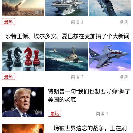
最热
阅读
1
刚刚
沙特王储、埃尔多安、夏巴兹在麦加搞了个大新闻
最热
阅读
2
刚刚
特朗普一句“我们也想要导弹”揭了
美国的老底
最热
阅读
1
一场被世界遗忘的战争，正在刷