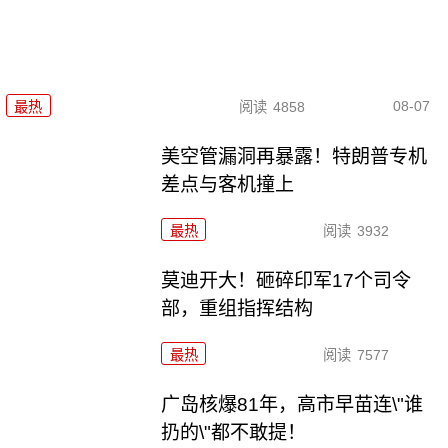
08-07
最热
阅读
4858
美空管漏洞再暴露！特朗普专机
差点与客机撞上
最热
阅读
3932
莫迪开大！砸碎印军17个司令
部，重组指挥结构
最热
阅读
7577
广岛核爆81年，高市早苗连\"谁
扔的\"都不敢提！