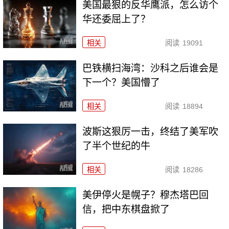
美国最狠的反华鹰派，怎么访个
华还委屈上了？
相关
阅读
19091
巴铁横扫海湾：沙科之后谁会是
下一个？美国懵了
相关
阅读
18894
波斯这狠厉一击，终结了美军吹
了半个世纪的牛
相关
阅读
18286
美伊停火是幌子？穆杰塔巴回
信，把中东棋盘掀了