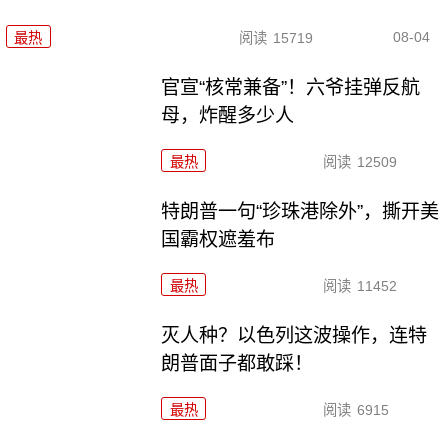
08-04
最热
阅读
15719
官宣“核常兼备”！六爷挂弹反航
母，炸醒多少人
最热
阅读
12509
特朗普一句“珍珠港除外”，撕开美
国霸权遮羞布
最热
阅读
11452
灭人种？以色列这波操作，连特
朗普面子都敢踩！
最热
阅读
6915