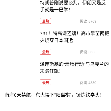
特朗普刚说要谈判，伊朗又是反
手就是一巴掌！
最热
阅读
5769
731！特高课还魂！高市早苗两把
火烧穿日本国运
最热
阅读
5355
泽连斯基的“清场行动”与乌克兰的
末路狂飙！
最热
阅读
4330
南海6天禁航，东大摆下“阳谋棋”，锤炼铁拳头！