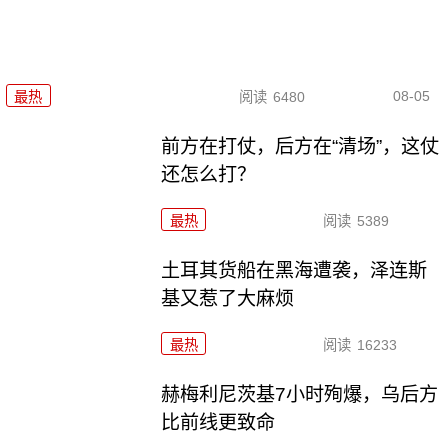
08-05
最热
阅读
6480
前方在打仗，后方在“清场”，这仗
还怎么打？
最热
阅读
5389
土耳其货船在黑海遭袭，泽连斯
基又惹了大麻烦
最热
阅读
16233
赫梅利尼茨基7小时殉爆，乌后方
比前线更致命