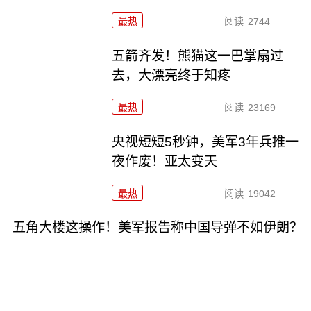
最热
阅读
2744
五箭齐发！熊猫这一巴掌扇过
去，大漂亮终于知疼
最热
阅读
23169
央视短短5秒钟，美军3年兵推一
夜作废！亚太变天
最热
阅读
19042
五角大楼这操作！美军报告称中国导弹不如伊朗？