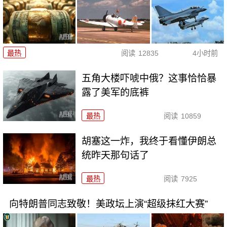
最热
阅读
12835
4小时前
五角大楼吓唬中俄？这事恰恰暴
露了美军的底裤
最热
阅读
10859
胡塞这一炸，我终于看懂伊朗总
统昨天那句话了
最热
阅读
7925
向特朗普同志致敬！美政坛上演“超级抹红大赛”