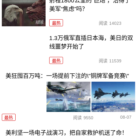
射程1800公里的“巨炮”，治得了
美军“焦虑”吗？
最热
阅读
14023
1.3万俄军直插日本海，美日的双
线噩梦开始了
最热
阅读
11539
美狂囤百万吨：一场提前下注的\"铜牌军备竞赛\"
08-07
最热
阅读
9550
美利坚一场电子战演习，把自家救护机送了命！