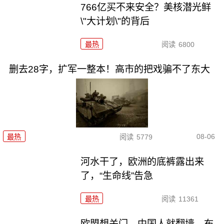
766亿买不来安全？美核潜光鲜
\"大计划\"的背后
最热
阅读
6800
删去28字，扩军一整本！高市的把戏骗不了东大
08-06
最热
阅读
5779
河水干了，欧洲的底裤露出来
了，“生命线”告急
最热
阅读
11361
欧盟想关门，中国人就翻墙，布