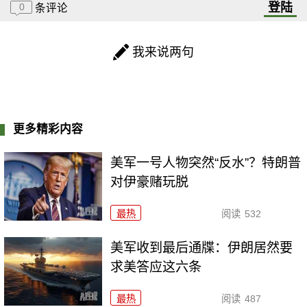
登陆
0
条评论
我来说两句
更多精彩内容
美军一号人物突然“反水”？特朗普
对伊豪赌玩脱
最热
阅读
532
美军收到最后通牒：伊朗居然要
求美答应这六条
最热
阅读
487