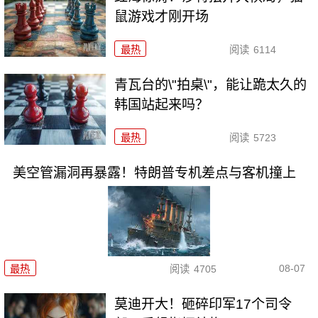
鼠游戏才刚开场
最热
阅读
6114
青瓦台的\"拍桌\"，能让跪太久的
韩国站起来吗？
最热
阅读
5723
美空管漏洞再暴露！特朗普专机差点与客机撞上
08-07
最热
阅读
4705
莫迪开大！砸碎印军17个司令