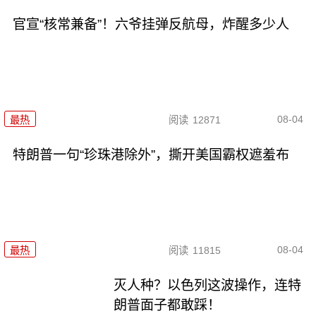
官宣“核常兼备”！六爷挂弹反航母，炸醒多少人
08-04
最热
阅读
12871
特朗普一句“珍珠港除外”，撕开美国霸权遮羞布
08-04
最热
阅读
11815
灭人种？以色列这波操作，连特
朗普面子都敢踩！