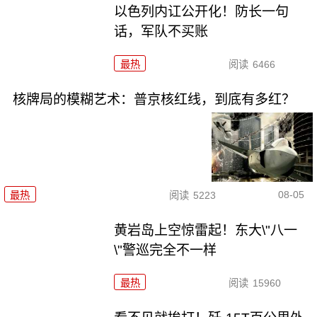
以色列内讧公开化！防长一句
话，军队不买账
最热
阅读
6466
核牌局的模糊艺术：普京核红线，到底有多红？
08-05
最热
阅读
5223
黄岩岛上空惊雷起！东大\"八一
\"警巡完全不一样
最热
阅读
15960