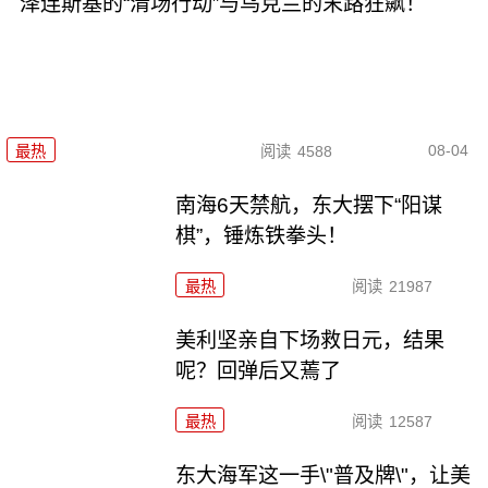
泽连斯基的“清场行动”与乌克兰的末路狂飙！
08-04
最热
阅读
4588
南海6天禁航，东大摆下“阳谋
棋”，锤炼铁拳头！
最热
阅读
21987
美利坚亲自下场救日元，结果
呢？回弹后又蔫了
最热
阅读
12587
东大海军这一手\"普及牌\"，让美