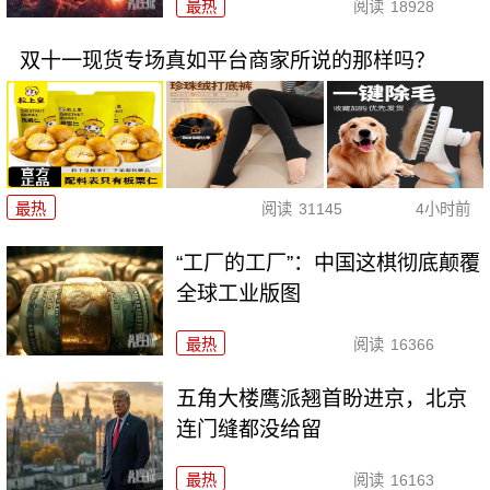
最热
阅读
18928
双十一现货专场真如平台商家所说的那样吗？
最热
阅读
31145
4小时前
“工厂的工厂”：中国这棋彻底颠覆
全球工业版图
最热
阅读
16366
五角大楼鹰派翘首盼进京，北京
连门缝都没给留
最热
阅读
16163