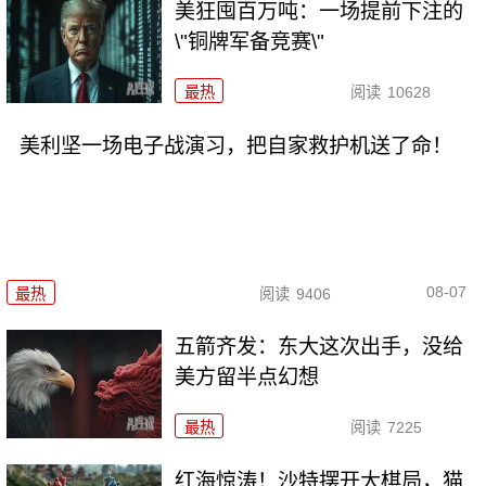
美狂囤百万吨：一场提前下注的
\"铜牌军备竞赛\"
最热
阅读
10628
美利坚一场电子战演习，把自家救护机送了命！
08-07
最热
阅读
9406
五箭齐发：东大这次出手，没给
美方留半点幻想
最热
阅读
7225
红海惊涛！沙特摆开大棋局，猫