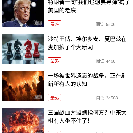
特朗普一句“我们也想要导弹”揭了
美国的老底
最热
阅读
5506
沙特王储、埃尔多安、夏巴兹在
麦加搞了个大新闻
最热
阅读
4468
一场被世界遗忘的战争，正在刷
新所有人的认知
最热
阅读
24508
三国歃血为盟剑指何方？中东大
棋有人坐不住了！