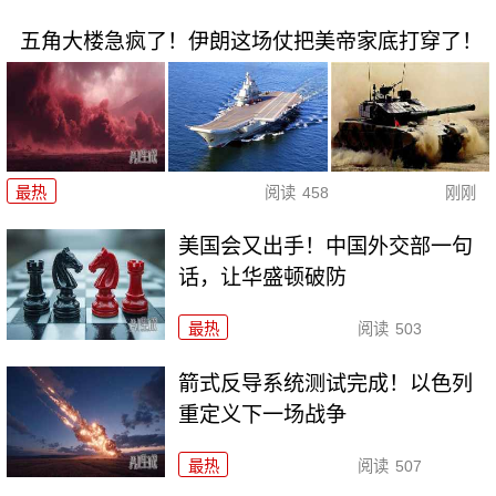
五角大楼急疯了！伊朗这场仗把美帝家底打穿了！
最热
阅读
458
刚刚
美国会又出手！中国外交部一句
话，让华盛顿破防
最热
阅读
503
箭式反导系统测试完成！以色列
重定义下一场战争
最热
阅读
507