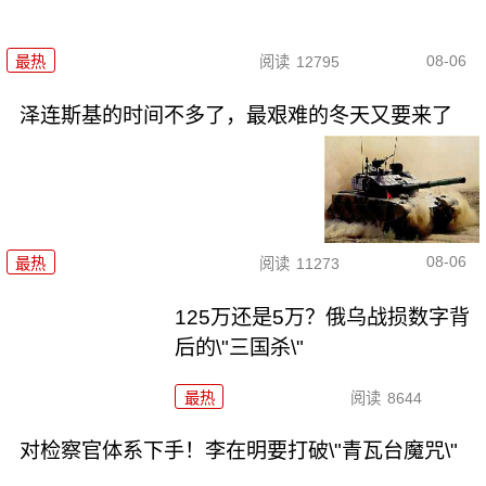
08-06
最热
阅读
12795
泽连斯基的时间不多了，最艰难的冬天又要来了
08-06
最热
阅读
11273
125万还是5万？俄乌战损数字背
后的\"三国杀\"
最热
阅读
8644
对检察官体系下手！李在明要打破\"青瓦台魔咒\"