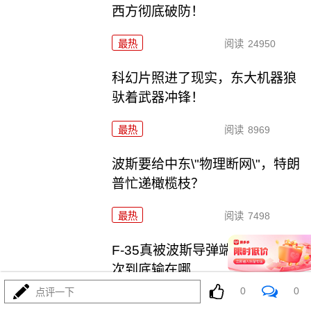
西方彻底破防！
最热
阅读
24950
科幻片照进了现实，东大机器狼
驮着武器冲锋！
最热
阅读
8969
波斯要给中东\"物理断网\"，特朗
普忙递橄榄枝？
最热
阅读
7498
F-35真被波斯导弹端了！美军这
次到底输在哪
0
0
点评一下
最热
阅读
7259