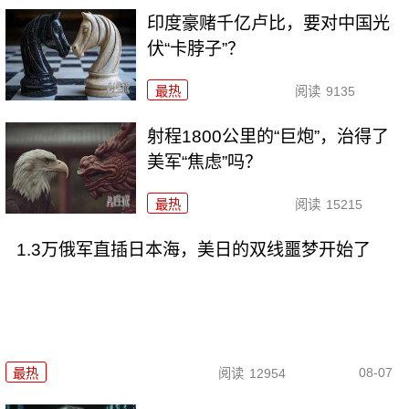
印度豪赌千亿卢比，要对中国光
伏“卡脖子”？
最热
阅读
9135
射程1800公里的“巨炮”，治得了
美军“焦虑”吗？
最热
阅读
15215
1.3万俄军直插日本海，美日的双线噩梦开始了
08-07
最热
阅读
12954