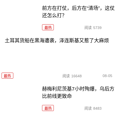
前方在打仗，后方在“清场”，这仗
还怎么打？
最热
阅读
5739
土耳其货船在黑海遭袭，泽连斯基又惹了大麻烦
08-05
最热
阅读
16648
赫梅利尼茨基7小时殉爆，乌后方
比前线更致命
最热
阅读
8483