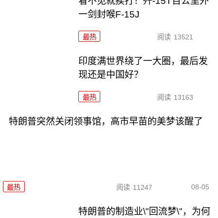
看不见就挨打！歼-15T百公里外
一剑封喉F-15J
最热
阅读
13521
印度满世界绕了一大圈，最后发
现还是中国好？
最热
阅读
13163
特朗普突然关闭领事馆，高市早苗的美梦该醒了
08-05
最热
阅读
11247
特朗普的制造业\"回流梦\"，为何