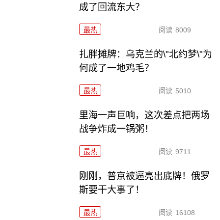
成了回流东大？
最热
阅读
8009
扎胖摊牌：乌克兰的\"北约梦\"为
何成了一地鸡毛？
最热
阅读
5010
里海一声巨响，这次差点把两场
战争炸成一锅粥！
最热
阅读
9711
刚刚，普京被逼亮出底牌！俄罗
斯要干大事了！
最热
阅读
16108