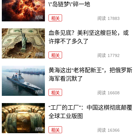
\"岛链梦\"碎一地
相关
阅读
17883
血条见底？美利坚这艘巨轮，或
许撑不了多久了
相关
阅读
17792
黄海这出“老将配新王”，把俄罗斯
海军看沉默了
相关
阅读
16608
“工厂的工厂”：中国这棋彻底颠覆
全球工业版图
相关
阅读
16366