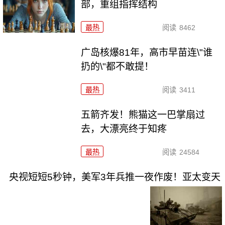
部，重组指挥结构
最热
阅读
8462
广岛核爆81年，高市早苗连\"谁
扔的\"都不敢提！
最热
阅读
3411
五箭齐发！熊猫这一巴掌扇过
去，大漂亮终于知疼
最热
阅读
24584
央视短短5秒钟，美军3年兵推一夜作废！亚太变天