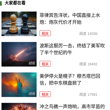
大家都在看
菲律宾告洋状，中国直接上水
炮：炮灰代价才开始
相关
阅读
19336
波斯这狠厉一击，终结了美军吹
了半个世纪的牛
相关
阅读
18492
美伊停火是幌子？穆杰塔巴回
信，把中东棋盘掀了
相关
阅读
17981
冲之鸟礁一声炮响，高市早苗的