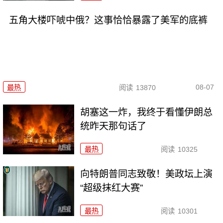
五角大楼吓唬中俄？这事恰恰暴露了美军的底裤
08-07
最热
阅读
13870
胡塞这一炸，我终于看懂伊朗总
统昨天那句话了
最热
阅读
10325
向特朗普同志致敬！美政坛上演
“超级抹红大赛”
最热
阅读
10301