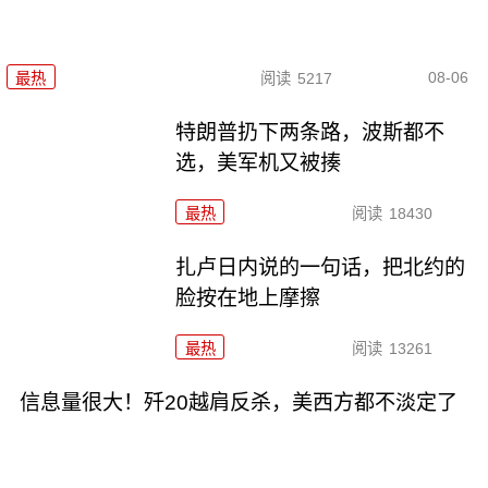
08-06
最热
阅读
5217
特朗普扔下两条路，波斯都不
选，美军机又被揍
最热
阅读
18430
扎卢日内说的一句话，把北约的
脸按在地上摩擦
最热
阅读
13261
信息量很大！歼20越肩反杀，美西方都不淡定了