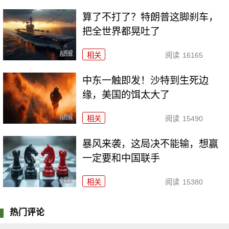
算了不打了？特朗普这脚刹车，
把全世界都晃吐了
相关
阅读
16165
中东一触即发！沙特到生死边
缘，美国的饵太大了
相关
阅读
15490
暴风来袭，这局决不能输，想赢
一定要和中国联手
相关
阅读
15380
热门评论