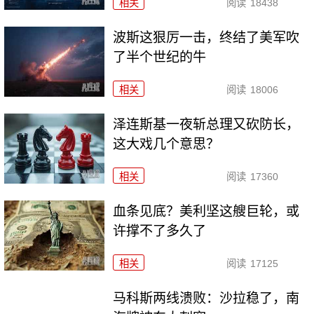
相关
阅读
18438
波斯这狠厉一击，终结了美军吹
了半个世纪的牛
相关
阅读
18006
泽连斯基一夜斩总理又砍防长，
这大戏几个意思？
相关
阅读
17360
血条见底？美利坚这艘巨轮，或
许撑不了多久了
相关
阅读
17125
马科斯两线溃败：沙拉稳了，南