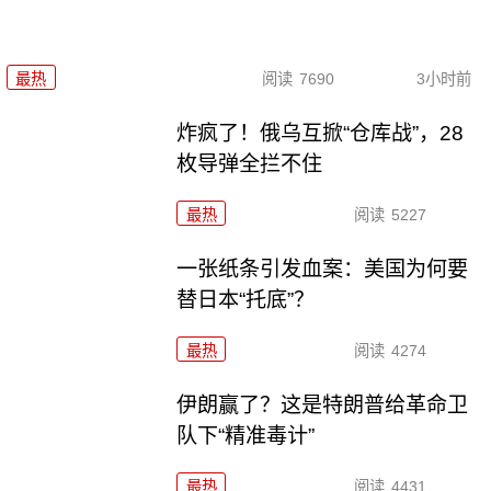
最热
阅读
7690
3小时前
炸疯了！俄乌互掀“仓库战”，28
枚导弹全拦不住
最热
阅读
5227
一张纸条引发血案：美国为何要
替日本“托底”？
最热
阅读
4274
伊朗赢了？这是特朗普给革命卫
队下“精准毒计”
最热
阅读
4431