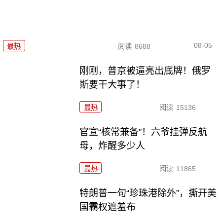
08-05
最热
阅读
8688
刚刚，普京被逼亮出底牌！俄罗
斯要干大事了！
最热
阅读
15136
官宣“核常兼备”！六爷挂弹反航
母，炸醒多少人
最热
阅读
11865
特朗普一句“珍珠港除外”，撕开美
国霸权遮羞布