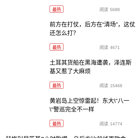
最热
阅读
5688
前方在打仗，后方在“清场”，这仗
还怎么打？
最热
阅读
4671
土耳其货船在黑海遭袭，泽连斯
基又惹了大麻烦
最热
阅读
15468
黄岩岛上空惊雷起！东大\"八一
\"警巡完全不一样
最热
阅读
14774