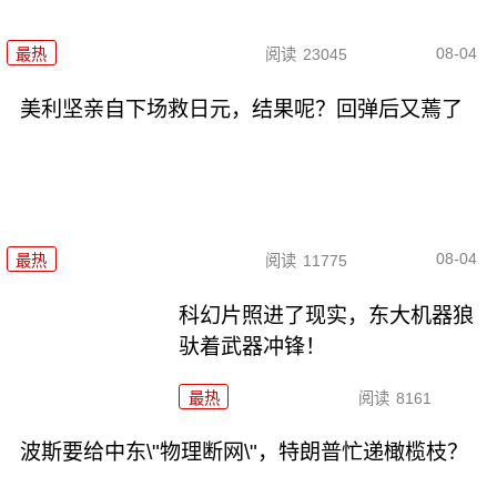
08-04
最热
阅读
23045
美利坚亲自下场救日元，结果呢？回弹后又蔫了
08-04
最热
阅读
11775
科幻片照进了现实，东大机器狼
驮着武器冲锋！
最热
阅读
8161
波斯要给中东\"物理断网\"，特朗普忙递橄榄枝？