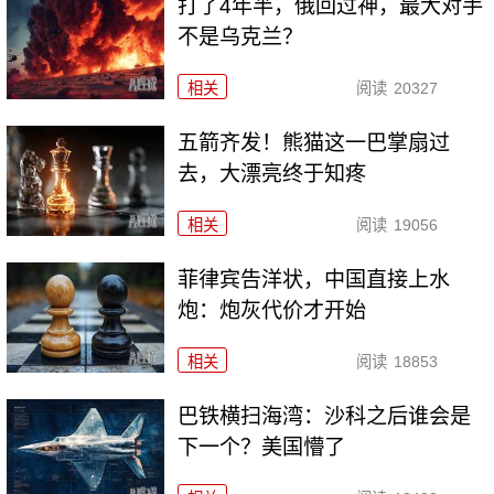
打了4年半，俄回过神，最大对手
不是乌克兰？
相关
阅读
20327
五箭齐发！熊猫这一巴掌扇过
去，大漂亮终于知疼
相关
阅读
19056
菲律宾告洋状，中国直接上水
炮：炮灰代价才开始
相关
阅读
18853
巴铁横扫海湾：沙科之后谁会是
下一个？美国懵了