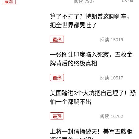
08-04
最热
阅读
7907
算了不打了？特朗普这脚刹车，
把全世界都晃吐了
最热
阅读
15019
一张图让印度陷入死寂，五枚金
牌背后的终极真相
最热
阅读
10517
美国踏进3个大坑把自己埋了！恐
怕一个都爬不出
最热
阅读
16762
上将一封信捅破天！美军五艘驱