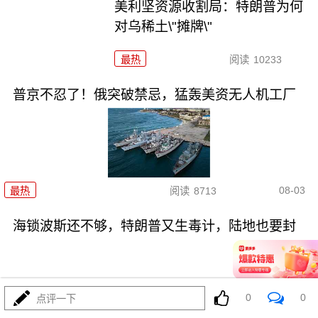
美利坚资源收割局：特朗普为何
对乌稀土\"摊牌\"
最热
阅读
10233
普京不忍了！俄突破禁忌，猛轰美资无人机工厂
08-03
最热
阅读
8713
海锁波斯还不够，特朗普又生毒计，陆地也要封
0
0
点评一下