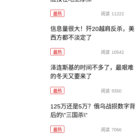
最热
阅读
11222
信息量很大！歼20越肩反杀，美
西方都不淡定了
最热
阅读
10542
泽连斯基的时间不多了，最艰难
的冬天又要来了
最热
阅读
9350
125万还是5万？俄乌战损数字背
后的\"三国杀\"
最热
阅读
7066