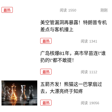
最热
阅读
1550
刚刚
美空管漏洞再暴露！特朗普专机
差点与客机撞上
最热
阅读
1341
广岛核爆81年，高市早苗连\"谁
扔的\"都不敢提！
最热
阅读
1112
五箭齐发！熊猫这一巴掌扇过
去，大漂亮终于知疼
最热
阅读
19056