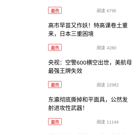
最热
阅读
6795
高市早苗又作妖！特高课卷土重
来，日本三重困境
最热
阅读
4280
央视：空警600横空出世，美航母
最强王牌失效
最热
阅读
22982
东瀛彻底撕掉和平面具，公然发
射进攻性武器！
最热
阅读
11144