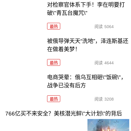
对检察官体系下手！李在明要打
破\"青瓦台魔咒\"
最热
阅读
5064
被俄导弹天天“洗地”，泽连斯基还
在做着美梦！
最热
阅读
4644
电商哭晕：俄乌互相砸\"饭碗\"，
战争已没有后方
最热
阅读
3208
766亿买不来安全？美核潜光鲜\"大计划\"的背后