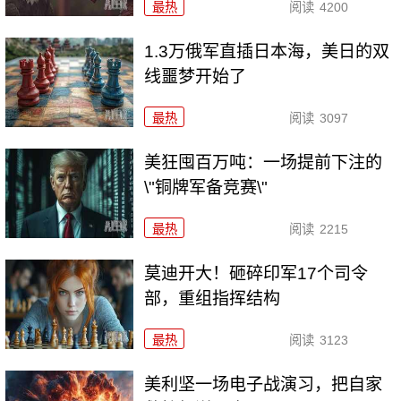
最热
阅读
4200
1.3万俄军直插日本海，美日的双
线噩梦开始了
最热
阅读
3097
美狂囤百万吨：一场提前下注的
\"铜牌军备竞赛\"
最热
阅读
2215
莫迪开大！砸碎印军17个司令
部，重组指挥结构
最热
阅读
3123
美利坚一场电子战演习，把自家