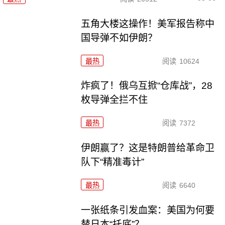
五角大楼这操作！美军报告称中
国导弹不如伊朗？
最热
阅读
10624
炸疯了！俄乌互掀“仓库战”，28
枚导弹全拦不住
最热
阅读
7372
伊朗赢了？这是特朗普给革命卫
队下“精准毒计”
最热
阅读
6640
一张纸条引发血案：美国为何要
替日本“托底”？