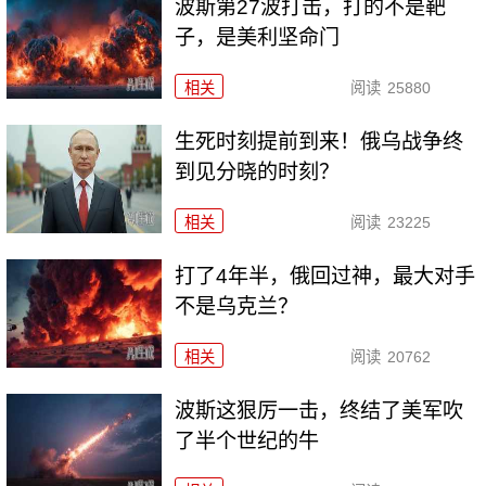
波斯第27波打击，打的不是靶
子，是美利坚命门
相关
阅读
25880
生死时刻提前到来！俄乌战争终
到见分晓的时刻？
相关
阅读
23225
打了4年半，俄回过神，最大对手
不是乌克兰？
相关
阅读
20762
波斯这狠厉一击，终结了美军吹
了半个世纪的牛