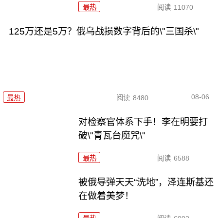
最热
阅读
11070
125万还是5万？俄乌战损数字背后的\"三国杀\"
08-06
最热
阅读
8480
对检察官体系下手！李在明要打
破\"青瓦台魔咒\"
最热
阅读
6588
被俄导弹天天“洗地”，泽连斯基还
在做着美梦！