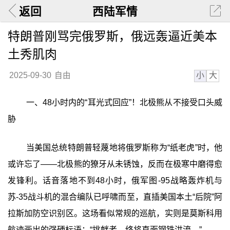
返回
西陆军情
特朗普刚骂完俄罗斯，俄远轰逼近美本
土秀肌肉
小
大
2025-09-30
自由
一、48小时内的“耳光式回应”！北极熊从不接受口头威
胁
当美国总统特朗普轻蔑地将俄罗斯称为“纸老虎”时，他
或许忘了——北极熊的獠牙从未锈蚀，反而在极寒中磨得愈
发锋利。话音落地不到48小时，俄军图-95战略轰炸机与
苏-35战斗机的混合编队已呼啸而至，直插美国本土“后院”阿
拉斯加防空识别区。这场看似常规的巡航，实则是莫斯科用
航迹画出的强硬标语：“挑衅者，终将直面钢铁洪流。”