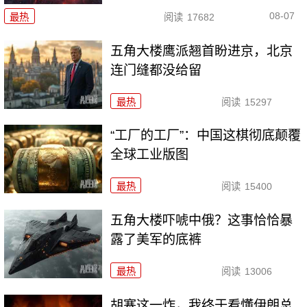
08-07
最热
阅读
17682
五角大楼鹰派翘首盼进京，北京
连门缝都没给留
最热
阅读
15297
“工厂的工厂”：中国这棋彻底颠覆
全球工业版图
最热
阅读
15400
五角大楼吓唬中俄？这事恰恰暴
露了美军的底裤
最热
阅读
13006
胡塞这一炸，我终于看懂伊朗总