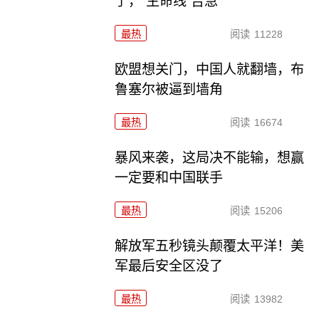
了，“生命线”告急
最热
阅读
11228
欧盟想关门，中国人就翻墙，布
鲁塞尔被逼到墙角
最热
阅读
16674
暴风来袭，这局决不能输，想赢
一定要和中国联手
最热
阅读
15206
解放军五秒镜头颠覆太平洋！美
军最后安全区没了
最热
阅读
13982