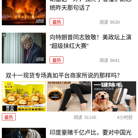
统昨天那句话了
最热
阅读
9630
向特朗普同志致敬！美政坛上演
“超级抹红大赛”
最热
阅读
9641
双十一现货专场真如平台商家所说的那样吗？
最热
阅读
31145
4小时前
印度豪赌千亿卢比，要对中国光