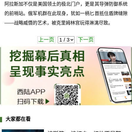
阿拉斯加不仅是美国领土的极北门户，更是其导弹防御系统
的前哨站。俄军机群在此现身，犹如一柄匕首抵住盾牌缝隙
——战略威慑的艺术，被克里姆林宫玩得淋漓尽致。
上一页
下一页
大家都在看