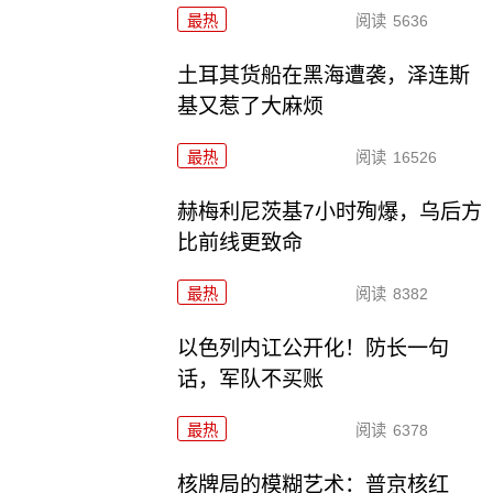
最热
阅读
5636
土耳其货船在黑海遭袭，泽连斯
基又惹了大麻烦
最热
阅读
16526
赫梅利尼茨基7小时殉爆，乌后方
比前线更致命
最热
阅读
8382
以色列内讧公开化！防长一句
话，军队不买账
最热
阅读
6378
核牌局的模糊艺术：普京核红