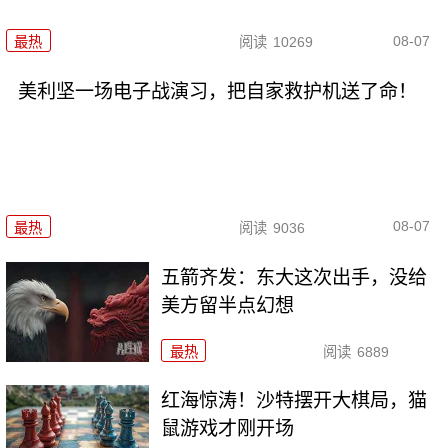
08-07
最热
阅读
10269
美利坚一场电子战演习，把自家救护机送了命！
08-07
最热
阅读
9036
五箭齐发：东大这次出手，没给
美方留半点幻想
最热
阅读
6889
红海惊涛！沙特摆开大棋局，猫
鼠游戏才刚开场