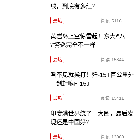
线，到底有多红？
最热
阅读
5116
黄岩岛上空惊雷起！东大\"八一
\"警巡完全不一样
最热
阅读
15844
看不见就挨打！歼-15T百公里外
一剑封喉F-15J
最热
阅读
13411
印度满世界绕了一大圈，最后发
现还是中国好？
最热
阅读
13060