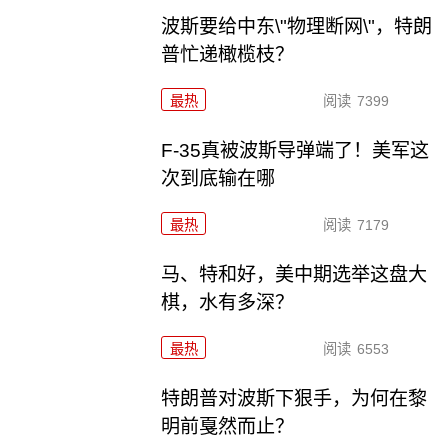
波斯要给中东\"物理断网\"，特朗
普忙递橄榄枝？
最热
阅读
7399
F-35真被波斯导弹端了！美军这
次到底输在哪
最热
阅读
7179
马、特和好，美中期选举这盘大
棋，水有多深？
最热
阅读
6553
特朗普对波斯下狠手，为何在黎
明前戛然而止？