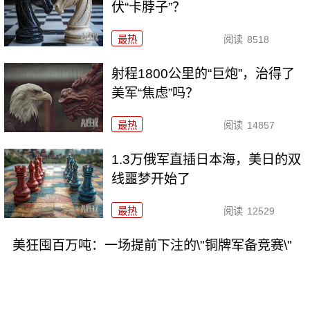
伏“卡脖子”？
最热
阅读
8518
射程1800公里的“巨炮”，治得了
美军“焦虑”吗？
最热
阅读
14857
1.3万俄军直插日本海，美日的双
线噩梦开始了
最热
阅读
12529
美狂囤百万吨：一场提前下注的\"铜牌军备竞赛\"