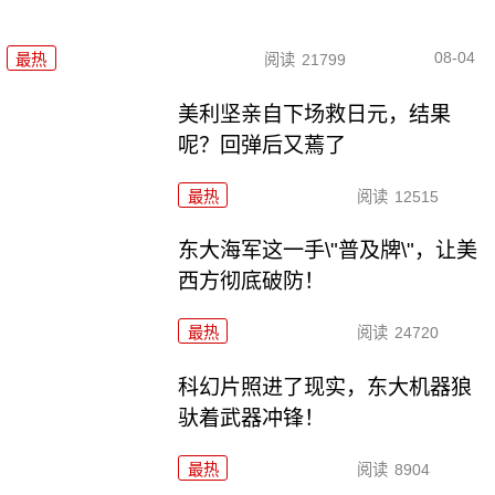
08-04
最热
阅读
21799
美利坚亲自下场救日元，结果
呢？回弹后又蔫了
最热
阅读
12515
东大海军这一手\"普及牌\"，让美
西方彻底破防！
最热
阅读
24720
科幻片照进了现实，东大机器狼
驮着武器冲锋！
最热
阅读
8904