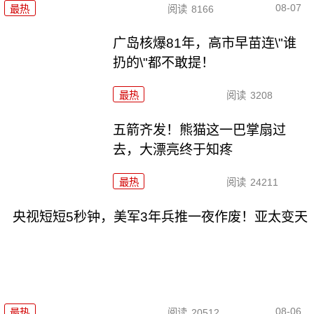
08-07
最热
阅读
8166
广岛核爆81年，高市早苗连\"谁
扔的\"都不敢提！
最热
阅读
3208
五箭齐发！熊猫这一巴掌扇过
去，大漂亮终于知疼
最热
阅读
24211
央视短短5秒钟，美军3年兵推一夜作废！亚太变天
08-06
最热
阅读
20512