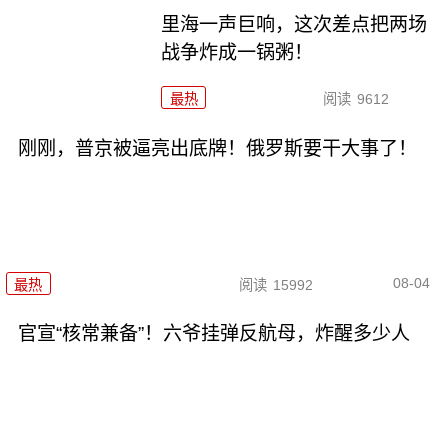
里海一声巨响，这次差点把两场
战争炸成一锅粥！
最热
阅读
9612
刚刚，普京被逼亮出底牌！俄罗斯要干大事了！
08-04
最热
阅读
15992
官宣“核常兼备”！六爷挂弹反航母，炸醒多少人