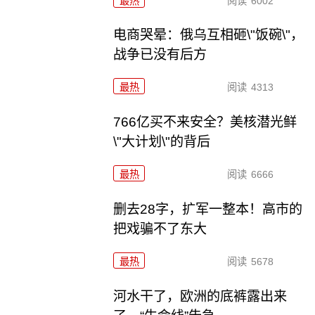
最热
阅读
6002
电商哭晕：俄乌互相砸\"饭碗\"，
战争已没有后方
最热
阅读
4313
766亿买不来安全？美核潜光鲜
\"大计划\"的背后
最热
阅读
6666
删去28字，扩军一整本！高市的
把戏骗不了东大
最热
阅读
5678
河水干了，欧洲的底裤露出来