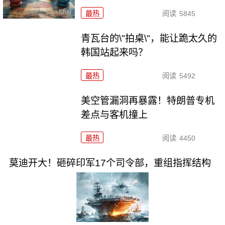
最热
阅读
5845
青瓦台的\"拍桌\"，能让跪太久的
韩国站起来吗？
最热
阅读
5492
美空管漏洞再暴露！特朗普专机
差点与客机撞上
最热
阅读
4450
莫迪开大！砸碎印军17个司令部，重组指挥结构