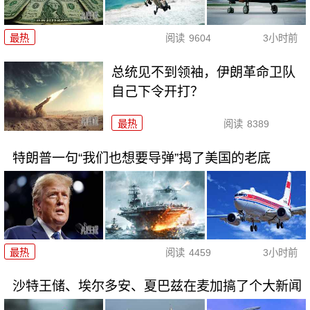
最热
阅读
9604
3小时前
总统见不到领袖，伊朗革命卫队
自己下令开打？
最热
阅读
8389
特朗普一句“我们也想要导弹”揭了美国的老底
最热
阅读
4459
3小时前
沙特王储、埃尔多安、夏巴兹在麦加搞了个大新闻