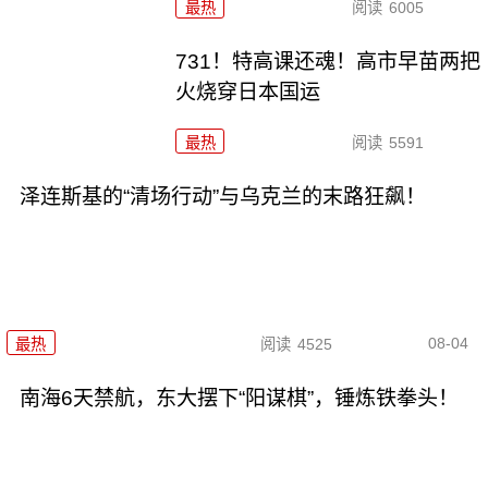
最热
阅读
6005
731！特高课还魂！高市早苗两把
火烧穿日本国运
最热
阅读
5591
泽连斯基的“清场行动”与乌克兰的末路狂飙！
08-04
最热
阅读
4525
南海6天禁航，东大摆下“阳谋棋”，锤炼铁拳头！