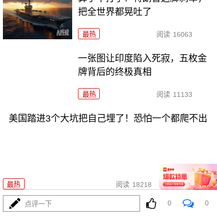
把全世界都晃吐了
最热
阅读
16063
一张图让印度陷入死寂，五枚金
牌背后的终极真相
最热
阅读
11133
美国踏进3个大坑把自己埋了！恐怕一个都爬不出
08-03
最热
阅读
18218
0
0
点评一下
上将一封信捅破天！美军五艘驱