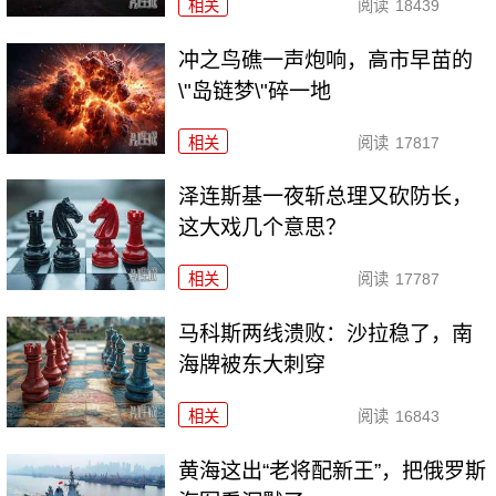
相关
阅读
18439
冲之鸟礁一声炮响，高市早苗的
\"岛链梦\"碎一地
相关
阅读
17817
泽连斯基一夜斩总理又砍防长，
这大戏几个意思？
相关
阅读
17787
马科斯两线溃败：沙拉稳了，南
海牌被东大刺穿
相关
阅读
16843
黄海这出“老将配新王”，把俄罗斯