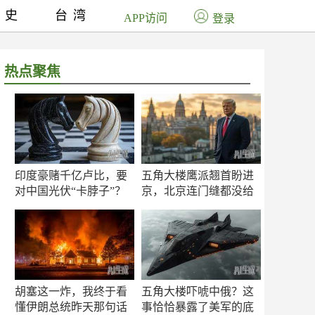
历史
台湾
APP访问
登录
热点聚焦
印度豪赌千亿卢比，要
五角大楼鹰派翘首盼进
对中国光伏“卡脖子”？
京，北京连门缝都没给
留
胡塞这一炸，我终于看
五角大楼吓唬中俄？这
懂伊朗总统昨天那句话
事恰恰暴露了美军的底