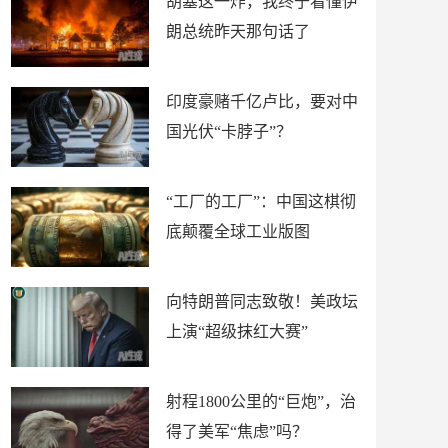
胡塞这一炸，我终于看懂伊
朗总统昨天那句话了
印度豪赌千亿卢比，要对中
国光伏“卡脖子”？
“工厂的工厂”：中国这棋彻
底颠覆全球工业版图
向特朗普同志致敬！美政坛
上演“超级抹红大赛”
射程1800公里的“巨炮”，治
得了美军“焦虑”吗？