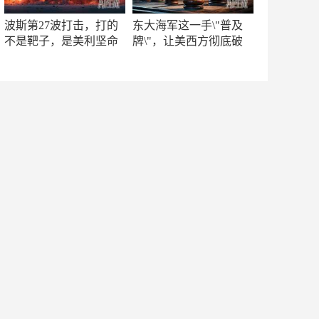
波斯第27波打击，打的
东大海军这一手\"普及
不是靶子，是美利坚命
牌\"，让美西方彻底破
门
防！