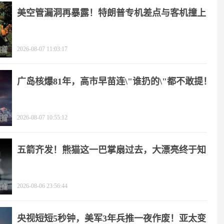
美空管漏洞再暴露！特朗普专机差点与客机撞上
2026-08-07 11:03:17
广岛核爆81年，高市早苗连\"谁扔的\"都不敢提！
2026-08-07 10:55:12
五箭齐发！熊猫这一巴掌扇过去，大漂亮终于知
疼
2026-08-06 23:56:44
央视短短5秒钟，美军3年兵推一夜作废！亚太变