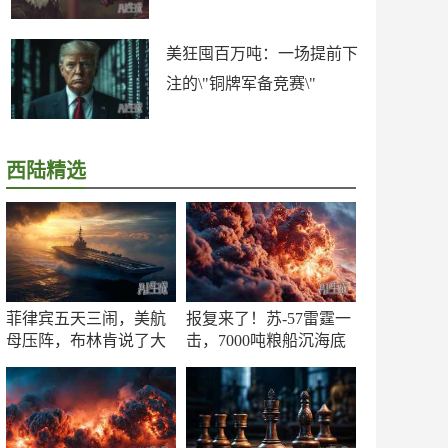
美狂囤百万吨：一场提前下
注的\"铜牌军备竞赛\"
西陆精选
菲律宾五天三闹，美航
报复来了！苏-57雷霆一
母压阵，布林肯说了大
击，7000吨粮船沉海底
实话