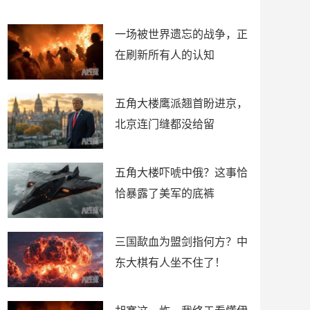
了
裤
一场被世界遗忘的战争，正
在刷新所有人的认知
五角大楼鹰派翘首盼进京，
北京连门缝都没给留
五角大楼吓唬中俄？这事恰
恰暴露了美军的底裤
三国歃血为盟剑指何方？中
东大棋有人坐不住了！