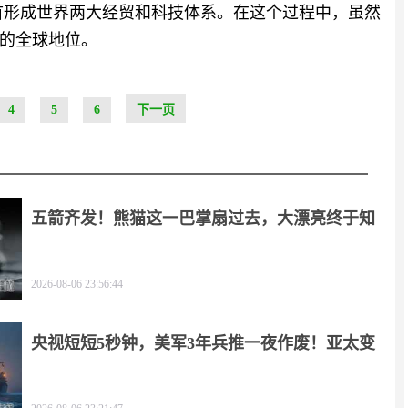
首形成世界两大经贸和科技体系。在这个过程中，虽然
的全球地位。
4
5
6
下一页
五箭齐发！熊猫这一巴掌扇过去，大漂亮终于知
疼
2026-08-06 23:56:44
央视短短5秒钟，美军3年兵推一夜作废！亚太变
天