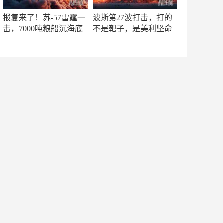
报复来了！苏-57雷霆一
波斯第27波打击，打的
击，7000吨粮船沉海底
不是靶子，是美利坚命
门