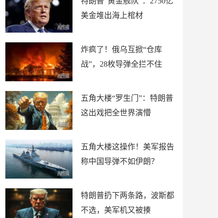
特朗普“黄金舰队”：2750亿
美金堆出海上棺材
炸疯了！俄乌互掀“仓库
战”，28枚导弹全拦不住
五角大楼“罗生门”：特朗普
这出戏把全世界演懵
五角大楼这操作！美军报告
称中国导弹不如伊朗？
特朗普扔下两条路，波斯都
不选，美军机又被揍