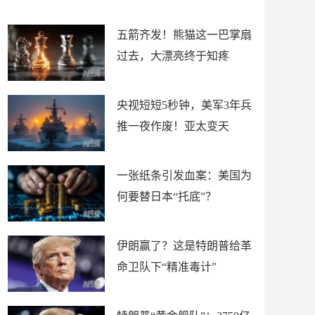
底”？
材
五箭齐发！熊猫这一巴掌扇
过去，大漂亮终于知疼
央视短短5秒钟，美军3年兵
推一夜作废！亚太变天
一张纸条引发血案：美国为
何要替日本“托底”？
伊朗赢了？这是特朗普给革
命卫队下“精准毒计”