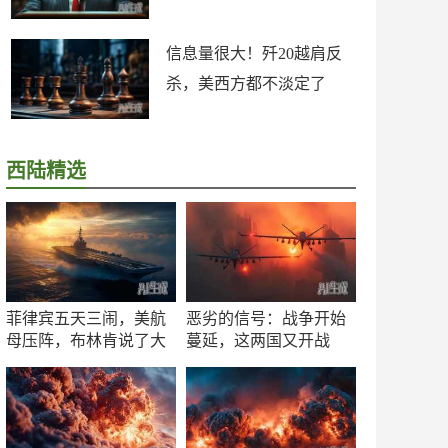
信息量很大！歼20越肩反
杀，美西方都不淡定了
西陆精选
菲律宾五天三闹，美航
恶劣的信号：战争开始
母压阵，布林肯说了大
蔓延，这两国又开战
实话
了！