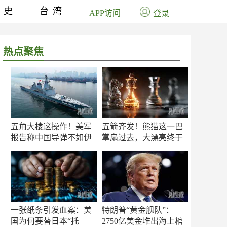
历史
台湾
APP访问
登录
热点聚焦
五角大楼这操作！美军
五箭齐发！熊猫这一巴
报告称中国导弹不如伊
掌扇过去，大漂亮终于
朗？
知疼
一张纸条引发血案：美
特朗普“黄金舰队”：
国为何要替日本“托
2750亿美金堆出海上棺