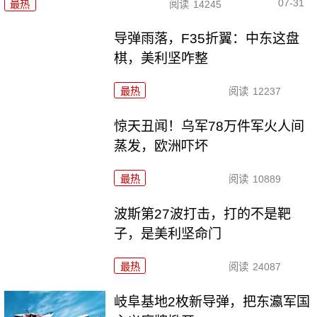
07-31
最热
阅读
14245
导弹雨落，F35折翼：中东这盘
棋，美利坚咋整
最热
阅读
12237
惊天丑闻！乌军78万件军火人间
蒸发，欧洲吓坏
最热
阅读
10889
波斯第27波打击，打的不是靶
子，是美利坚命门
最热
阅读
24087
岐阜基地2枚新导弹，把东瀛军国