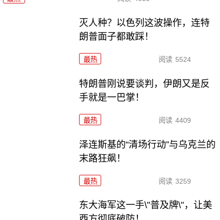
灭人种？以色列这波操作，连特
朗普面子都敢踩！
最热
阅读
5524
特朗普刚说要谈判，伊朗又是反
手就是一巴掌！
最热
阅读
4409
泽连斯基的“清场行动”与乌克兰的
末路狂飙！
最热
阅读
3259
东大海军这一手\"普及牌\"，让美
西方彻底破防！