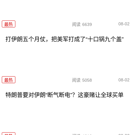
08-02
最热
阅读
6639
打伊朗五个月仗，把美军打成了“十口锅九个盖”
08-02
最热
阅读
5058
特朗普要对伊朗“断气断电”？这豪赌让全球买单