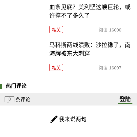
血条见底？美利坚这艘巨轮，或
许撑不了多久了
相关
阅读
16690
马科斯两线溃败：沙拉稳了，南
海牌被东大刺穿
相关
阅读
16097
热门评论
登陆
0
条评论
我来说两句