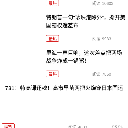
最热
阅读
10603
特朗普一句“珍珠港除外”，撕开美
国霸权遮羞布
最热
阅读
9933
里海一声巨响，这次差点把两场
战争炸成一锅粥！
最热
阅读
7850
731！特高课还魂！高市早苗两把火烧穿日本国运
08-04
最热
阅读
4033