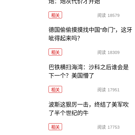
炮：炮灰代价才开始
相关
阅读
18579
德国偷偷摸摸找中国“命门”，这牙
呲得起来吗？
相关
阅读
18309
巴铁横扫海湾：沙科之后谁会是
下一个？美国懵了
相关
阅读
17951
波斯这狠厉一击，终结了美军吹
了半个世纪的牛
相关
阅读
17753