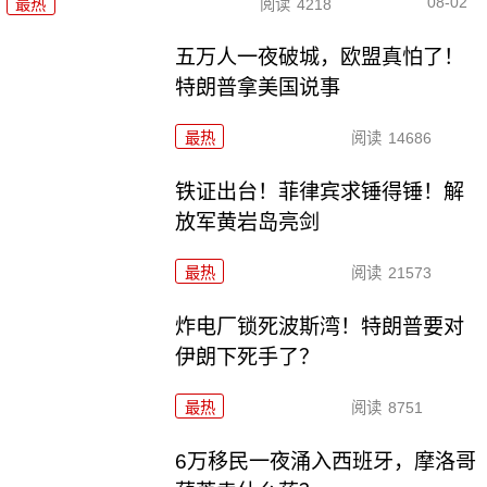
08-02
最热
阅读
4218
五万人一夜破城，欧盟真怕了！
特朗普拿美国说事
最热
阅读
14686
铁证出台！菲律宾求锤得锤！解
放军黄岩岛亮剑
最热
阅读
21573
炸电厂锁死波斯湾！特朗普要对
伊朗下死手了？
最热
阅读
8751
6万移民一夜涌入西班牙，摩洛哥