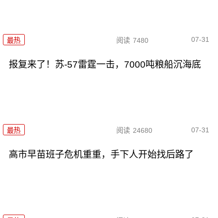
07-31
最热
阅读
7480
报复来了！苏-57雷霆一击，7000吨粮船沉海底
07-31
最热
阅读
24680
高市早苗班子危机重重，手下人开始找后路了