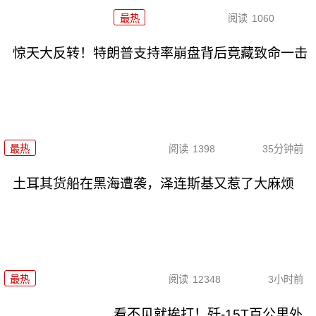
最热
阅读
1060
惊天大反转！特朗普支持率崩盘背后竟藏致命一击
最热
阅读
1398
35分钟前
土耳其货船在黑海遭袭，泽连斯基又惹了大麻烦
最热
阅读
12348
3小时前
看不见就挨打！歼-15T百公里外