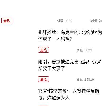
最热
阅读
3026
3小时前
扎胖摊牌：乌克兰的\"北约梦\"为
何成了一地鸡毛？
最热
阅读
3023
刚刚，普京被逼亮出底牌！俄罗
斯要干大事了！
最热
阅读
13910
官宣“核常兼备”！六爷挂弹反航
母，炸醒多少人