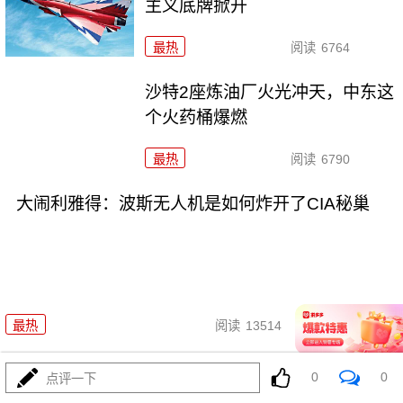
主义底牌掀开
最热
阅读
6764
沙特2座炼油厂火光冲天，中东这
个火药桶爆燃
最热
阅读
6790
大闹利雅得：波斯无人机是如何炸开了CIA秘巢
07-31
最热
阅读
13514
\"西方担心的事来了\"？俄强硬派
0
0
点评一下
劝普京动用核武