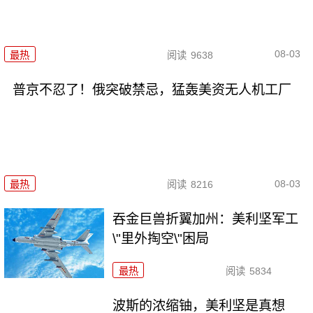
08-03
最热
阅读
9638
普京不忍了！俄突破禁忌，猛轰美资无人机工厂
08-03
最热
阅读
8216
吞金巨兽折翼加州：美利坚军工
\"里外掏空\"困局
最热
阅读
5834
波斯的浓缩铀，美利坚是真想