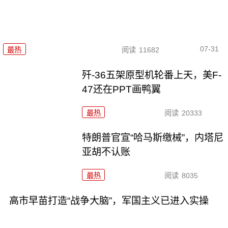
07-31
最热
阅读
11682
歼-36五架原型机轮番上天，美F-
47还在PPT画鸭翼
最热
阅读
20333
特朗普官宣“哈马斯缴械”，内塔尼
亚胡不认账
最热
阅读
8035
高市早苗打造“战争大脑”，军国主义已进入实操