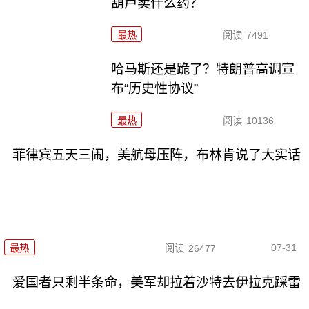
葫芦卖什么药？
最热
阅读
7491
哈马斯还是跪了？特朗普高调宣
布“历史性协议”
最热
阅读
10136
菲律宾五天三闹，美航母压阵，布林肯说了大实话
07-31
最热
阅读
26477
爱国者只剩半条命，美军却拉着沙特去伊拉克踩雷