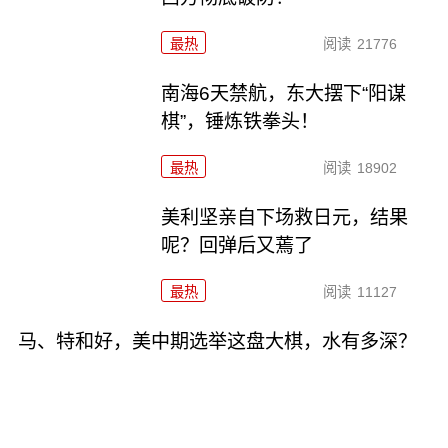
最热
阅读
21776
南海6天禁航，东大摆下“阳谋
棋”，锤炼铁拳头！
最热
阅读
18902
美利坚亲自下场救日元，结果
呢？回弹后又蔫了
最热
阅读
11127
马、特和好，美中期选举这盘大棋，水有多深？