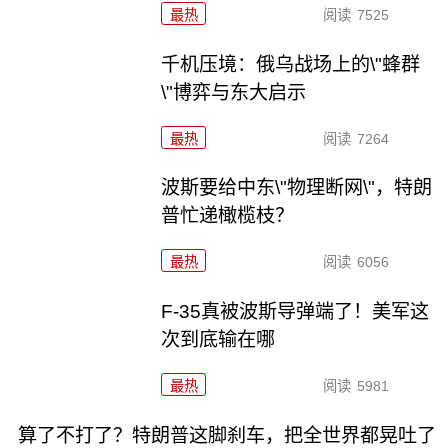
最热
阅读
7525
千机压境：俄乌战场上的\"蜂群
\"博弈与东大启示
最热
阅读
7264
波斯要给中东\"物理断网\"，特朗
普忙递橄榄枝？
最热
阅读
6056
F-35真被波斯导弹端了！美军这
次到底输在哪
最热
阅读
5981
算了不打了？特朗普这脚刹车，把全世界都晃吐了