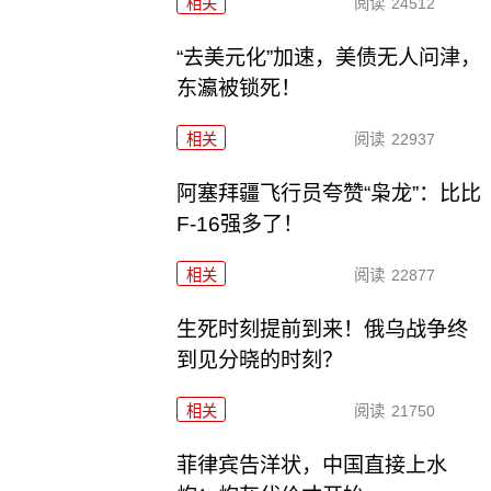
相关
阅读
24512
“去美元化”加速，美债无人问津，
东瀛被锁死！
相关
阅读
22937
阿塞拜疆飞行员夸赞“枭龙”：比比
F-16强多了！
相关
阅读
22877
生死时刻提前到来！俄乌战争终
到见分晓的时刻？
相关
阅读
21750
菲律宾告洋状，中国直接上水