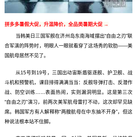
拼多多暑假大促，升温降价，全品类暑期大促 →
当韩美日三国军舰在济州岛东南海域摆出“自由之刃”联
合军演的阵势时，明眼人一眼就看穿了这场秀的软肋——美
国航母居然不见了。
从15号到19号，三国出动宙斯盾驱逐舰、护卫舰、战
斗机和预警机，课目排得满满当当：反舰导弹打击、反潜作
战、防空训练……表面热闹，实则漏洞明显。这是第三次
“自由之刃”演习，前两次美军航母雷打不动，这次却罕见缺
席。韩国军方有人解释称“两艘航母在中东抽不开身”，但这
种说法根本站不住脚。