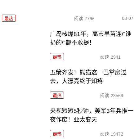
08-07
最热
阅读
7796
广岛核爆81年，高市早苗连\"谁
扔的\"都不敢提！
最热
阅读
2941
五箭齐发！熊猫这一巴掌扇过
去，大漂亮终于知疼
最热
阅读
23568
央视短短5秒钟，美军3年兵推一
夜作废！亚太变天
最热
阅读
19472