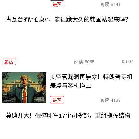
最热
阅读
5441
青瓦台的\"拍桌\"，能让跪太久的韩国站起来吗？
08-07
最热
阅读
5095
美空管漏洞再暴露！特朗普专机
差点与客机撞上
最热
阅读
4139
莫迪开大！砸碎印军17个司令部，重组指挥结构