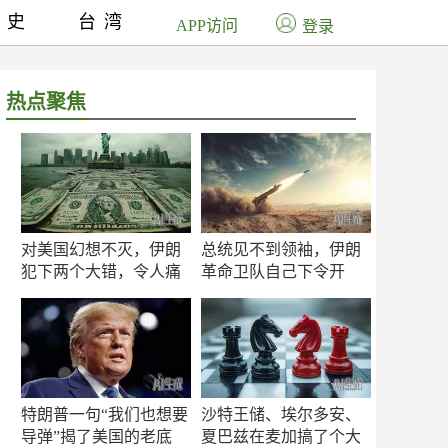
历史
台湾
APP访问
登录
热点聚焦
对美国幻想不灭，伊朗
总统见不到领袖，伊朗
犯下两个大错，令人痛
革命卫队自己下令开
心！
打？
特朗普一句“我们也想要
沙特王储、埃尔多安、
导弹”揭了美国的老底
夏巴兹在麦加搞了个大