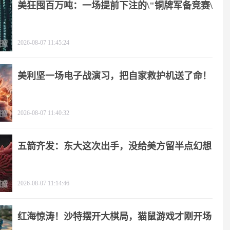
美狂囤百万吨：一场提前下注的\"铜牌军备竞赛\"
2026-08-07 11:45:24
美利坚一场电子战演习，把自家救护机送了命！
2026-08-07 11:40:32
五箭齐发：东大这次出手，没给美方留半点幻想
2026-08-07 11:14:46
红海惊涛！沙特摆开大棋局，猫鼠游戏才刚开场