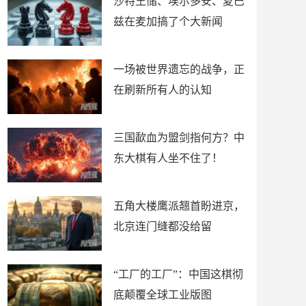
沙特王储、埃尔多安、夏巴
兹在麦加搞了个大新闻
一场被世界遗忘的战争，正
在刷新所有人的认知
三国歃血为盟剑指何方？中
东大棋有人坐不住了！
五角大楼鹰派翘首盼进京，
北京连门缝都没给留
“工厂的工厂”：中国这棋彻
底颠覆全球工业版图