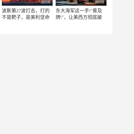
波斯第27波打击，打的
东大海军这一手\"普及
不是靶子，是美利坚命
牌\"，让美西方彻底破
门
防！