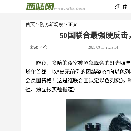
推荐
首页
>
防务新观察
> 正文
50国联合最强硬反
来源：小鸟
2025-09-17 21:19:34
昨夜，多哈的夜空被紧急峰会的灯光照亮
塔尔首都，以“史无前例的团结姿态”向以色
会员国资格！这是继联合国认定以色列实施“
社、独立报实锤报道）