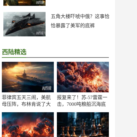
五角大楼吓唬中俄？这事恰
恰暴露了美军的底裤
西陆精选
菲律宾五天三闹，美航
报复来了！苏-57雷霆一
母压阵，布林肯说了大
击，7000吨粮船沉海底
实话