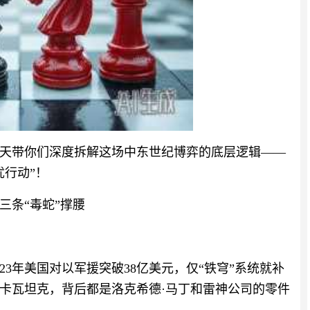
天带你们深度拆解这场中东世纪博弈的底层逻辑——
犹行动”！
三条“毒蛇”撑腰
23年美国对以军援突破38亿美元，仅“铁穹”系统就补
梅卡瓦坦克，背后都是洛克希德·马丁和雷神公司的零件