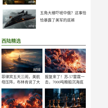
五角大楼吓唬中俄？这事恰
恰暴露了美军的底裤
西陆精选
菲律宾五天三闹，美航
报复来了！苏-57雷霆一
母压阵，布林肯说了大
击，7000吨粮船沉海底
实话