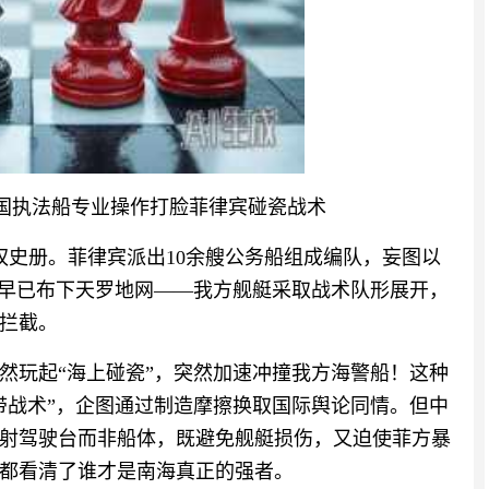
国执法船专业操作打脸菲律宾碰瓷战术
权史册。菲律宾派出10余艘公务船组成编队，妄图以
警早已布下天罗地网——我方舰艇采取战术队形展开，
拦截。
公然玩起“海上碰瓷”，突然加速冲撞我方海警船！这种
带战术”，企图通过制造摩擦换取国际舆论同情。但中
射驾驶台而非船体，既避免舰艇损伤，又迫使菲方暴
都看清了谁才是南海真正的强者。