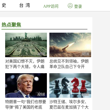
历史
台湾
APP访问
登录
热点聚焦
对美国幻想不灭，伊朗
总统见不到领袖，伊朗
犯下两个大错，令人痛
革命卫队自己下令开
心！
打？
特朗普一句“我们也想要
沙特王储、埃尔多安、
导弹”揭了美国的老底
夏巴兹在麦加搞了个大