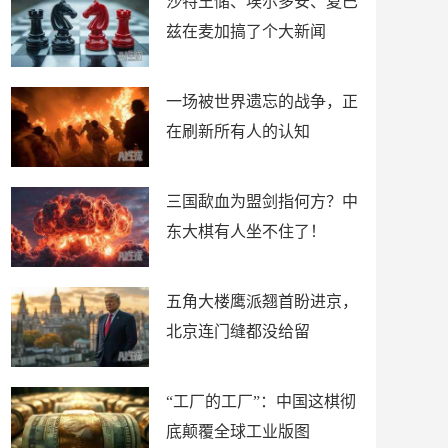
沙特王储、埃尔多安、夏巴
兹在麦加搞了个大新闻
一场被世界遗忘的战争，正
在刷新所有人的认知
三国歃血为盟剑指何方？中
东大棋有人坐不住了！
五角大楼鹰派翘首盼进京，
北京连门缝都没给留
“工厂的工厂”：中国这棋彻
底颠覆全球工业版图