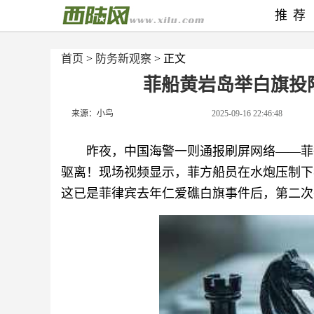
推荐
首页
>
防务新观察
> 正文
菲船黄岩岛举白旗投
来源：小鸟
2025-09-16 22:46:48
昨夜，中国海警一则通报刷屏网络——菲
驱离！现场视频显示，菲方船员在水炮压制下
这已是菲律宾去年仁爱礁白旗事件后，第二次