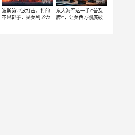
波斯第27波打击，打的
东大海军这一手\"普及
不是靶子，是美利坚命
牌\"，让美西方彻底破
门
防！