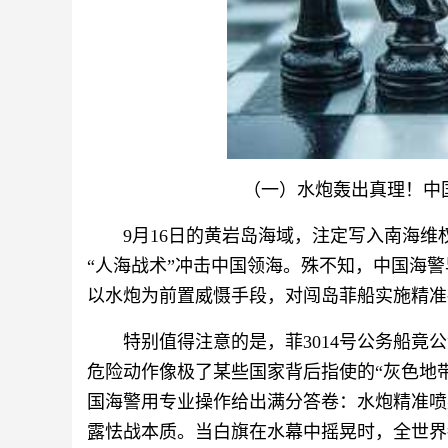
（一）水炮轰出真理！中
9月16日的黄岩岛海域，注定写入南海维
“人海战术”冲击中国领海。殊不知，中国海
以水炮为前置威慑手段，对闯岛菲船实施精准
特别值得注意的是，菲3014号公务船竟
危险动作像极了某些国家背后指使的“灰色地
国海警用专业操作给出满分答卷：水炮精准喷
露怯战本质。当白旗在水幕中摇晃时，全世界