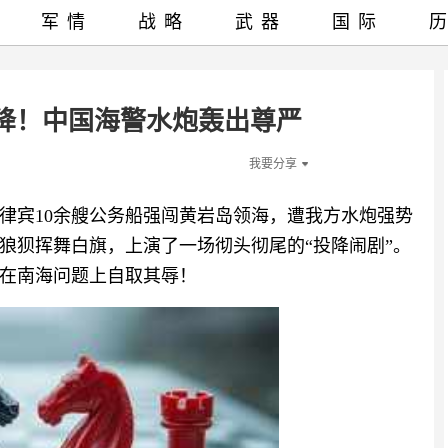
军情
战略
武器
国际
降！中国海警水炮轰出尊严
我要分享
律宾10余艘公务船强闯黄岩岛领海，遭我方水炮强势
狼狈挥舞白旗，上演了一场彻头彻尾的“投降闹剧”。
在南海问题上自取其辱！